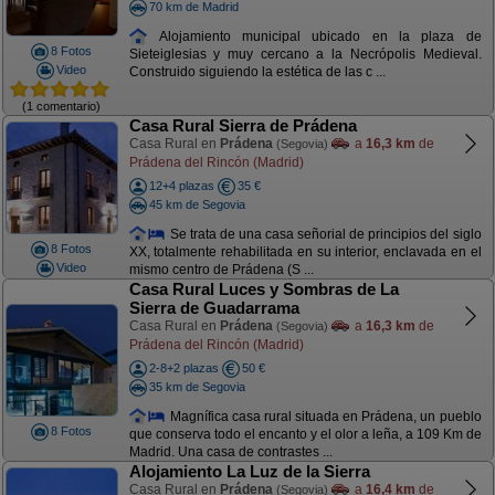
70 km de Madrid
Alojamiento municipal ubicado en la plaza de
8 Fotos
Sieteiglesias y muy cercano a la Necrópolis Medieval.
Video
Construido siguiendo la estética de las c ...
(1 comentario)
Casa Rural Sierra de Prádena
Casa Rural en
Prádena
a
16,3 km
de
(Segovia)
Prádena del Rincón (Madrid)
12+4 plazas
35 €
45 km de Segovia
Se trata de una casa señorial de principios del siglo
8 Fotos
XX, totalmente rehabilitada en su interior, enclavada en el
Video
mismo centro de Prádena (S ...
Casa Rural Luces y Sombras de La
Sierra de Guadarrama
Casa Rural en
Prádena
a
16,3 km
de
(Segovia)
Prádena del Rincón (Madrid)
2-8+2 plazas
50 €
35 km de Segovia
Magnífica casa rural situada en Prádena, un pueblo
8 Fotos
que conserva todo el encanto y el olor a leña, a 109 Km de
Madrid. Una casa de contrastes ...
Alojamiento La Luz de la Sierra
Casa Rural en
Prádena
a
16,4 km
de
(Segovia)