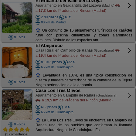
El Encanto del Valle del Lozoya
Apartamento en
Gargantilla del Lozoya
(Madrid)
a
17,3 km
de Prádena del Rincón (Madrid)
2-90 plazas
40 €
80 km de Madrid
Un conjunto de 16 alojamientos turísticos de carácter
rural con piscina climatizada y zonas ajardinadas
8 Fotos
comunes. Disfrute de los espacios am ...
El Abejaruco
Casa Rural en
Campillo de Ranas
(Guadalajara)
a
19,4 km
de Prádena del Rincón (Madrid)
8-10+3 plazas
32 €
65 km de Guadalajara
Levantada en 1874, es una típica construcción de
pizarra y madera característica de la comarca de la Tejera
8 Fotos
Negra perteneciente a la denomin ...
Casa Los Tres Olivos
Apartamento en
Campillo de Ranas
(Guadalajara)
a
19,5 km
de Prádena del Rincón (Madrid)
6+2 plazas
28 €
65 km de Guadalajara
La Casa Los Tres Olivos se encuentra en Campillo de
8 Fotos
Ranas, uno de los pueblos que conforman la llamada
Arquitectura Negra de Guadalajara. Es ...
(3 comentarios)