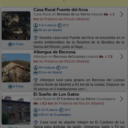
Casa Rural Fuente del Arca
Casa Rural en
Montejo de La Sierra
a
2
(Madrid)
km
de Prádena del Rincón (Madrid)
4-6+1 plazas
25 €
90 km de Madrid
Nuestra casa rural Fuente del Arca se encuentra en el
centro emblemático de la Reserva de la Biosfera de la
8 Fotos
Sierra del Rincón, junto al Haye ...
Albergue de Berzosa
Albergue en
Berzosa del Lozoya
a
7,8
(Madrid)
km
de Prádena del Rincón (Madrid)
56+4 plazas
10 €
83 km de Madrid
Albergue rural para grupos en Berzosa del Lozoya
(Sierra Norte de Madrid) a 83 km de la ciudad. Dispone de
8 Fotos
56 plazas en 5 habitaciones con l ...
El Sueño de Los Gatos
Casa Rural en
El Cardoso de La Sierra
(Guadalajara)
a
8,5 km
de Prádena del Rincón (Madrid)
6-12+5 plazas
30 €
108 km de Guadalajara
Casa rural de alquiler íntegro en El Cardoso de La
Sierra para disfrutar de jardín, chimenea, baño y TV en