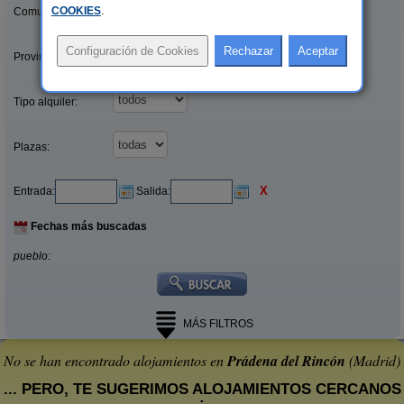
COOKIES
.
Comunidades:
Provincias/Islas:
Tipo alquiler:
Plazas:
X
Entrada:
Salida:
Fechas más buscadas
pueblo:
MÁS FILTROS
No se han encontrado alojamientos en
Prádena del Rincón
(Madrid)
... PERO, TE SUGERIMOS ALOJAMIENTOS CERCANOS
: