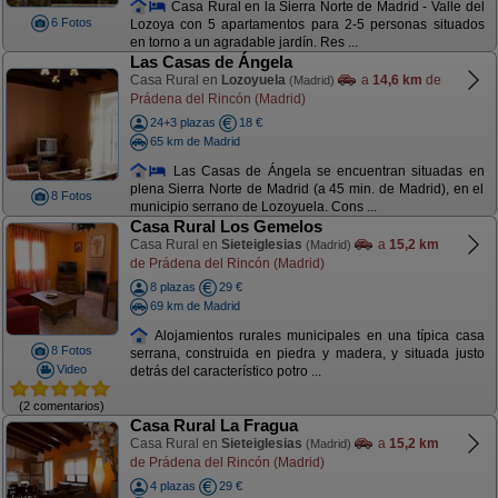
Casa Rural en la Sierra Norte de Madrid - Valle del
6 Fotos
Lozoya con 5 apartamentos para 2-5 personas situados
en torno a un agradable jardín. Res ...
Las Casas de Ángela
Casa Rural en
Lozoyuela
a
14,6 km
de
(Madrid)
Prádena del Rincón (Madrid)
24+3 plazas
18 €
65 km de Madrid
Las Casas de Ángela se encuentran situadas en
plena Sierra Norte de Madrid (a 45 min. de Madrid), en el
8 Fotos
municipio serrano de Lozoyuela. Cons ...
Casa Rural Los Gemelos
Casa Rural en
Sieteiglesias
a
15,2 km
(Madrid)
de Prádena del Rincón (Madrid)
8 plazas
29 €
69 km de Madrid
Alojamientos rurales municipales en una típica casa
8 Fotos
serrana, construida en piedra y madera, y situada justo
Video
detrás del característico potro ...
(2 comentarios)
Casa Rural La Fragua
Casa Rural en
Sieteiglesias
a
15,2 km
(Madrid)
de Prádena del Rincón (Madrid)
4 plazas
29 €