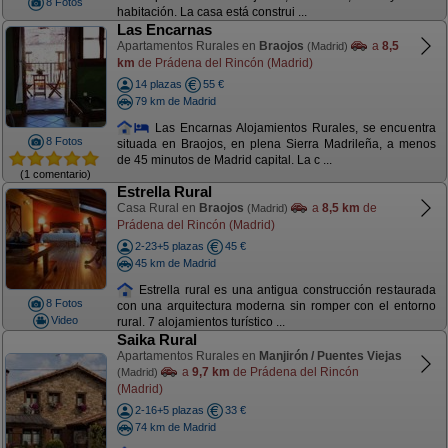
8 Fotos
habitación. La casa está construi ...
Las Encarnas
Apartamentos Rurales en
Braojos
a
8,5
(Madrid)
km
de Prádena del Rincón (Madrid)
14 plazas
55 €
79 km de Madrid
Las Encarnas Alojamientos Rurales, se encuentra
8 Fotos
situada en Braojos, en plena Sierra Madrileña, a menos
de 45 minutos de Madrid capital. La c ...
(1 comentario)
Estrella Rural
Casa Rural en
Braojos
a
8,5 km
de
(Madrid)
Prádena del Rincón (Madrid)
2-23+5 plazas
45 €
45 km de Madrid
Estrella rural es una antigua construcción restaurada
8 Fotos
con una arquitectura moderna sin romper con el entorno
Video
rural. 7 alojamientos turístico ...
Saika Rural
Apartamentos Rurales en
Manjirón / Puentes Viejas
a
9,7 km
de Prádena del Rincón
(Madrid)
(Madrid)
2-16+5 plazas
33 €
74 km de Madrid