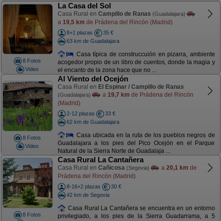
La Casa del Sol
Casa Rural en
Campillo de Ranas
(Guadalajara)
a
19,5 km
de Prádena del Rincón (Madrid)
8+1 plazas
35 €
63 km de Guadalajara
Casa típica de construccuión en pizarra, ambiente
8 Fotos
acogedor propio de un libro de cuentos, donde la magia y
Video
el encanto de la zona hace que no ...
Al Viento del Ocejón
Casa Rural en
El Espinar / Campillo de Ranas
a
19,7 km
de Prádena del Rincón
(Guadalajara)
(Madrid)
2-12 plazas
33 €
62 km de Guadalajara
Casa ubicada en la ruta de los pueblos negros de
8 Fotos
Guadalajara a los pies del Pico Ocejón en el Parque
Video
Natural de la Sierra Norte de Guadalaja ...
Casa Rural La Cantañera
Casa Rural en
Cañicosa
a
20,1 km
de
(Segovia)
Prádena del Rincón (Madrid)
8-16+2 plazas
30 €
42 km de Segovia
Casa Rural La Cantañera se encuentra en un entorno
8 Fotos
privilegiado, a los pies de la Sierra Guadarrama, a 5