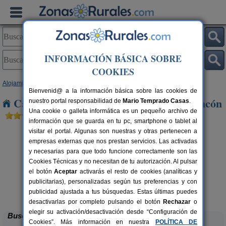
INFORMACIÓN BÁSICA SOBRE
COOKIES
Alojamientos
>
Madrid
> Prádena del Rincón
Bienvenid@ a la información básica sobre las cookies de
Casas Rurales cerca de Prádena del Rincón
nuestro portal responsabilidad de
Mario Temprado Casas
.
Una cookie o galleta informática es un pequeño archivo de
información que se guarda en tu pc, smartphone o tablet al
visitar el portal. Algunas son nuestras y otras pertenecen a
empresas externas que nos prestan servicios. Las activadas
y necesarias para que todo funcione correctamente son las
Cookies Técnicas y no necesitan de tu autorización. Al pulsar
el botón
Aceptar
activarás el resto de cookies (analíticas y
publicitarias), personalizadas según tus preferencias y con
Casa Rural El Bosque
rs.
2-20+4 pers.
 €
23 €
publicidad ajustada a tus búsquedas. Estas últimas puedes
Alameda del Valle (Madrid)
desde
desactivarlas por completo pulsando el botón
Rechazar
o
elegir su activación/desactivación desde “Configuración de
Buscar
Cookies”. Más información en nuestra
POLÍTICA DE