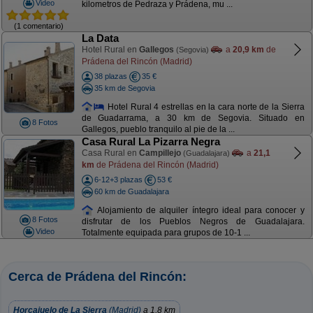
Video
kilometros de Pedraza y Prádena, mu ...
(1 comentario)
La Data
Hotel Rural en
Gallegos
a
20,9 km
de
(Segovia)
Prádena del Rincón (Madrid)
38 plazas
35 €
35 km de Segovia
Hotel Rural 4 estrellas en la cara norte de la Sierra
de Guadarrama, a 30 km de Segovia. Situado en
8 Fotos
Gallegos, pueblo tranquilo al pie de la ...
Casa Rural La Pizarra Negra
Casa Rural en
Campillejo
a
21,1
(Guadalajara)
km
de Prádena del Rincón (Madrid)
6-12+3 plazas
53 €
60 km de Guadalajara
Alojamiento de alquiler íntegro ideal para conocer y
8 Fotos
disfrutar de los Pueblos Negros de Guadalajara.
Video
Totalmente equipada para grupos de 10-1 ...
Cerca de Prádena del Rincón:
Horcajuelo de La Sierra
(Madrid)
a 1,8 km