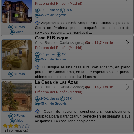
Prádena del Rincón (Madrid)
2-6+1 plazas
50 €
45 km de Segovia
Alojamiento de diseño vanguardista situado a pie de la
8 Fotos
Sierra en Pradena, pueblo pequeño con todo tipo de
Video
servicios, restaurantes, tiendas d ...
Casa El Busque
Casa Rural en
Casla
a
16,7 km
de
(Segovia)
Prádena del Rincón (Madrid)
2-5 plazas
27 €
45 km de Segovia
El Busque es una casa rural con encanto, en pleno
parque de Guadarrama, en la que esperamos que pueda
8 Fotos
obtener todo lo que necesita. Nuestra ...
La Casa de Las Azas
Casa Rural en
Casla
a
16,7 km
de
(Segovia)
Prádena del Rincón (Madrid)
2-5+1 plazas
35 €
45 km de Segovia
Casa de reciente construcción, completamente
8 Fotos
equipada para garantizar un perfecto fin de semana a sus
Video
ocupantes. La casa tiene dos plantas; ...
(3 comentarios)