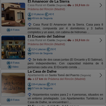
El Amanecer de La Sierra
Casa Rural en
Casla
a
16,9 km
de
(Segovia)
Prádena del Rincón (Madrid)
2-8 plazas
40 €
49 km de Segovia
Casa Rural El Amanecer de la Sierra. Casa para 8
personas, compuesta por 4 dormitorios y 3 baños
8 Fotos
completos y un aseo, con cabina de hidromas ...
El Encanto del Sabinar
Casa Rural en
Casla
a
16,9 km
de
(Segovia)
Prádena del Rincón (Madrid)
12+1 plazas
50 €
50 km de Segovia
Se trata de dos casas juntas (El Encanto y El Sabinar),
8 Fotos
pero independientes. Con capacidad máxima de 6
Video
personas cada una. El Encanto consta ...
La Casa de Dafne
Apartamento en
Santo Tomé del Puerto
(Segovia)
a
17 km
de Prádena del Rincón (Madrid)
18+4 plazas
30 €
57 km de Segovia
Alojamientos rurales para 2 o 4 personas, situados en
un entorno privilegiado. Los Apartamentos Turísticos La
8 Fotos
Casa de Dafne, se encuentran l ...