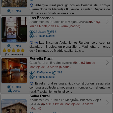
Albergue rural para grupos en Berzosa del Lozoya
(Sierra Norte de Madrid) a 83 km de la ciudad. Dispone de
8 Fotos
56 plazas en 5 habitaciones con l ...
Las Encarnas
Apartamentos Rurales en
Braojos
a
9,6
(Madrid)
km
de Montejo de La Sierra (Madrid)
14 plazas
55 €
79 km de Madrid
Las Encarnas Alojamientos Rurales, se encuentra
8 Fotos
situada en Braojos, en plena Sierra Madrileña, a menos
de 45 minutos de Madrid capital. La c ...
(1 comentario)
Estrella Rural
Casa Rural en
Braojos
a
9,7 km
de
(Madrid)
Montejo de La Sierra (Madrid)
2-23+5 plazas
45 €
45 km de Madrid
Estrella rural es una antigua construcción restaurada
8 Fotos
con una arquitectura moderna sin romper con el entorno
Video
rural. 7 alojamientos turístico ...
Saika Rural
Apartamentos Rurales en
Manjirón / Puentes Viejas
a
11,7 km
de Montejo de La Sierra
(Madrid)
(Madrid)