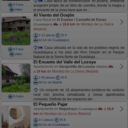
Casa típica de construccuión en pizarra, ambiente
8 Fotos
acogedor propio de un libro de cuentos, donde la magia y
Video
el encanto de la zona hace que no ...
Al Viento del Ocejón
Casa Rural en
El Espinar / Campillo de Ranas
a
18,6 km
de Montejo de La Sierra
(Guadalajara)
(Madrid)
2-12 plazas
33 €
62 km de Guadalajara
Casa ubicada en la ruta de los pueblos negros de
8 Fotos
Guadalajara a los pies del Pico Ocejón en el Parque
Video
Natural de la Sierra Norte de Guadalaja ...
El Encanto del Valle del Lozoya
Apartamento en
Gargantilla del Lozoya
(Madrid)
a
19 km
de Montejo de La Sierra (Madrid)
2-90 plazas
40 €
80 km de Madrid
Un conjunto de 16 alojamientos turísticos de carácter
rural con piscina climatizada y zonas ajardinadas
8 Fotos
comunes. Disfrute de los espacios am ...
El Pequeño Pajar
Apartamento en
Majaelrayo
a
19,9
(Guadalajara)
km
de Montejo de La Sierra (Madrid)
2+1 plazas
95 €
66 km de Guadalajara