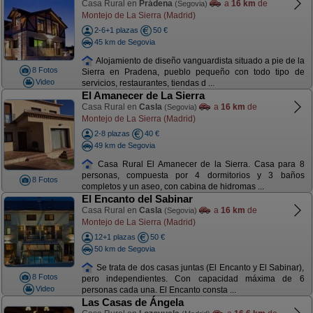
Casa Rural en
Prádena
a
16 km
de
(Segovia)
Montejo de La Sierra (Madrid)
2-6+1 plazas
50 €
45 km de Segovia
Alojamiento de diseño vanguardista situado a pie de la
8 Fotos
Sierra en Pradena, pueblo pequeño con todo tipo de
Video
servicios, restaurantes, tiendas d ...
El Amanecer de La Sierra
Casa Rural en
Casla
a
16 km
de
(Segovia)
Montejo de La Sierra (Madrid)
2-8 plazas
40 €
49 km de Segovia
Casa Rural El Amanecer de la Sierra. Casa para 8
personas, compuesta por 4 dormitorios y 3 baños
8 Fotos
completos y un aseo, con cabina de hidromas ...
El Encanto del Sabinar
Casa Rural en
Casla
a
16 km
de
(Segovia)
Montejo de La Sierra (Madrid)
12+1 plazas
50 €
50 km de Segovia
Se trata de dos casas juntas (El Encanto y El Sabinar),
8 Fotos
pero independientes. Con capacidad máxima de 6
Video
personas cada una. El Encanto consta ...
Las Casas de Ángela