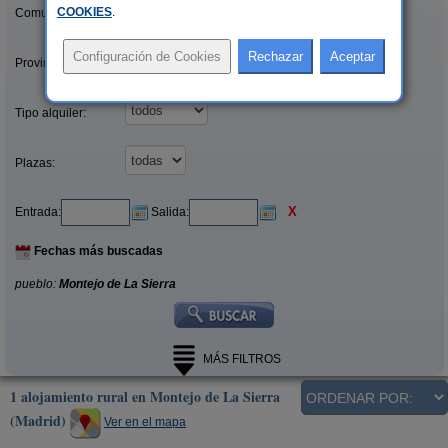
COOKIES
.
Comunidades:
Provincias/Islas:
Tipo alquiler:
Plazas:
X
Entrada:
Salida:
Fechas más buscadas
pueblo:
Montejo de La Sierra
MÁS FILTROS
1 alojamiento rural en Montejo de La Sierra
(Madrid)
Ver en el mapa