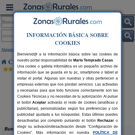
INFORMACIÓN BÁSICA SOBRE
COOKIES
Alojamientos
>
Madrid
> Montejo de La Sierra
Bienvenid@ a la información básica sobre las cookies de
Casas Rurales en Montejo de La Sierra
nuestro portal responsabilidad de
Mario Temprado Casas
.
Una cookie o galleta informática es un pequeño archivo de
información que se guarda en tu pc, smartphone o tablet al
visitar el portal. Algunas son nuestras y otras pertenecen a
empresas externas que nos prestan servicios. Las activadas
y necesarias para que todo funcione correctamente son las
Cookies Técnicas y no necesitan de tu autorización. Al pulsar
el botón
Aceptar
activarás el resto de cookies (analíticas y
publicitarias), personalizadas según tus preferencias y con
La Terracita
rs.
8 pers.
 €
40 €
publicidad ajustada a tus búsquedas. Estas últimas puedes
Venturada (Madrid)
desde
desactivarlas por completo pulsando el botón
Rechazar
o
elegir su activación/desactivación desde “Configuración de
Buscar
Cookies”. Más información en nuestra
POLÍTICA DE