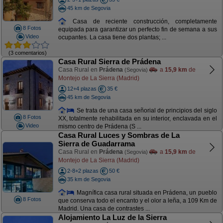
45 km de Segovia
Casa de reciente construcción, completamente
8 Fotos
equipada para garantizar un perfecto fin de semana a sus
Video
ocupantes. La casa tiene dos plantas; ...
(3 comentarios)
Casa Rural Sierra de Prádena
Casa Rural en
Prádena
a
15,9 km
de
(Segovia)
Montejo de La Sierra (Madrid)
12+4 plazas
35 €
45 km de Segovia
Se trata de una casa señorial de principios del siglo
8 Fotos
XX, totalmente rehabilitada en su interior, enclavada en el
Video
mismo centro de Prádena (S ...
Casa Rural Luces y Sombras de La
Sierra de Guadarrama
Casa Rural en
Prádena
a
15,9 km
de
(Segovia)
Montejo de La Sierra (Madrid)
2-8+2 plazas
50 €
35 km de Segovia
Magnífica casa rural situada en Prádena, un pueblo
8 Fotos
que conserva todo el encanto y el olor a leña, a 109 Km de
Madrid. Una casa de contrastes ...
Alojamiento La Luz de la Sierra