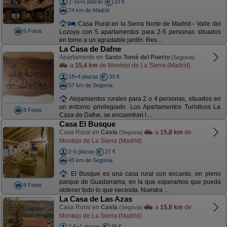
2-16+5 plazas
33 €
74 km de Madrid
Casa Rural en la Sierra Norte de Madrid - Valle del
6 Fotos
Lozoya con 5 apartamentos para 2-5 personas situados
en torno a un agradable jardín. Res ...
La Casa de Dafne
Apartamento en
Santo Tomé del Puerto
(Segovia)
a
15,4 km
de Montejo de La Sierra (Madrid)
18+4 plazas
30 €
57 km de Segovia
Alojamientos rurales para 2 o 4 personas, situados en
un entorno privilegiado. Los Apartamentos Turísticos La
8 Fotos
Casa de Dafne, se encuentran l ...
Casa El Busque
Casa Rural en
Casla
a
15,8 km
de
(Segovia)
Montejo de La Sierra (Madrid)
2-5 plazas
27 €
45 km de Segovia
El Busque es una casa rural con encanto, en pleno
parque de Guadarrama, en la que esperamos que pueda
8 Fotos
obtener todo lo que necesita. Nuestra ...
La Casa de Las Azas
Casa Rural en
Casla
a
15,8 km
de
(Segovia)
Montejo de La Sierra (Madrid)
2-5+1 plazas
35 €