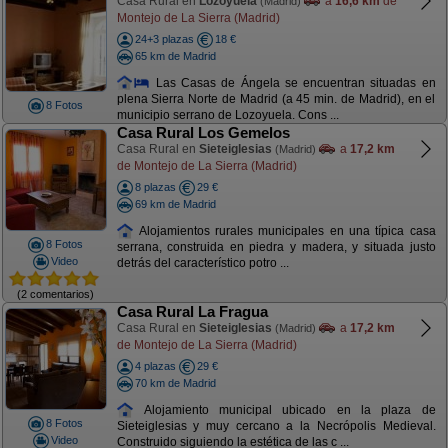
Casa Rural en
Lozoyuela
a
16,6 km
de
(Madrid)
Montejo de La Sierra (Madrid)
24+3 plazas
18 €
65 km de Madrid
Las Casas de Ángela se encuentran situadas en
plena Sierra Norte de Madrid (a 45 min. de Madrid), en el
8 Fotos
municipio serrano de Lozoyuela. Cons ...
Casa Rural Los Gemelos
Casa Rural en
Sieteiglesias
a
17,2 km
(Madrid)
de Montejo de La Sierra (Madrid)
8 plazas
29 €
69 km de Madrid
Alojamientos rurales municipales en una típica casa
8 Fotos
serrana, construida en piedra y madera, y situada justo
Video
detrás del característico potro ...
(2 comentarios)
Casa Rural La Fragua
Casa Rural en
Sieteiglesias
a
17,2 km
(Madrid)
de Montejo de La Sierra (Madrid)
4 plazas
29 €
70 km de Madrid
Alojamiento municipal ubicado en la plaza de
8 Fotos
Sieteiglesias y muy cercano a la Necrópolis Medieval.
Video
Construido siguiendo la estética de las c ...