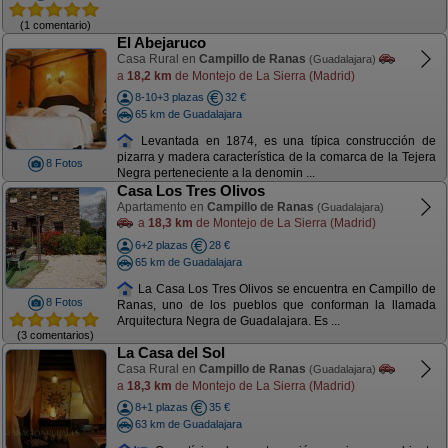
(1 comentario)
El Abejaruco
Casa Rural en
Campillo de Ranas
(Guadalajara)
a
18,2 km
de Montejo de La Sierra (Madrid)
8-10+3 plazas
32 €
65 km de Guadalajara
Levantada en 1874, es una típica construcción de
pizarra y madera característica de la comarca de la Tejera
8 Fotos
Negra perteneciente a la denomin ...
Casa Los Tres Olivos
Apartamento en
Campillo de Ranas
(Guadalajara)
a
18,3 km
de Montejo de La Sierra (Madrid)
6+2 plazas
28 €
65 km de Guadalajara
La Casa Los Tres Olivos se encuentra en Campillo de
8 Fotos
Ranas, uno de los pueblos que conforman la llamada
Arquitectura Negra de Guadalajara. Es ...
(3 comentarios)
La Casa del Sol
Casa Rural en
Campillo de Ranas
(Guadalajara)
a
18,3 km
de Montejo de La Sierra (Madrid)
8+1 plazas
35 €
63 km de Guadalajara