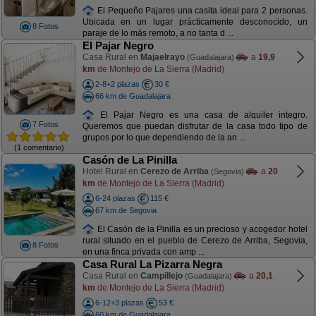
El Pequeño Pajares una casita ideal para 2 personas.
Ubicada en un lugar prácticamente desconocido, un
8 Fotos
paraje de lo más remoto, a no tanta d ...
El Pajar Negro
Casa Rural en
Majaelrayo
a
19,9
(Guadalajara)
km
de Montejo de La Sierra (Madrid)
2-8+2 plazas
30 €
66 km de Guadalajara
El Pajar Negro es una casa de alquiler integro.
7 Fotos
Queremos que puedan disfrutar de la casa todo tipo de
grupos por lo que dependiendo de la an ...
(1 comentario)
Casón de La Pinilla
Hotel Rural en
Cerezo de Arriba
a
20
(Segovia)
km
de Montejo de La Sierra (Madrid)
6-24 plazas
115 €
67 km de Segovia
El Casón de la Pinilla es un precioso y acogedor hotel
rural situado en el pueblo de Cerezo de Arriba, Segovia,
8 Fotos
en una finca privada con amp ...
Casa Rural La Pizarra Negra
Casa Rural en
Campillejo
a
20,1
(Guadalajara)
km
de Montejo de La Sierra (Madrid)
6-12+3 plazas
53 €
60 km de Guadalajara