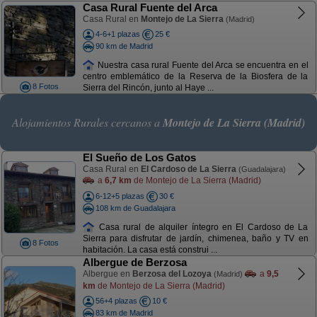
Casa Rural Fuente del Arca
Casa Rural en
Montejo de La Sierra
(Madrid)
4-6+1 plazas
25 €
90 km de Madrid
Nuestra casa rural Fuente del Arca se encuentra en el
centro emblemático de la Reserva de la Biosfera de la
8 Fotos
Sierra del Rincón, junto al Haye ...
Alojamientos Rurales cercanos a
Montejo de La Sierra (Madrid)
El Sueño de Los Gatos
Casa Rural en
El Cardoso de La Sierra
(Guadalajara)
a
6,7 km
de Montejo de La Sierra (Madrid)
6-12+5 plazas
30 €
108 km de Guadalajara
Casa rural de alquiler íntegro en El Cardoso de La
Sierra para disfrutar de jardín, chimenea, baño y TV en
8 Fotos
habitación. La casa está construi ...
Albergue de Berzosa
Albergue en
Berzosa del Lozoya
a
9,5
(Madrid)
km
de Montejo de La Sierra (Madrid)
56+4 plazas
10 €
83 km de Madrid