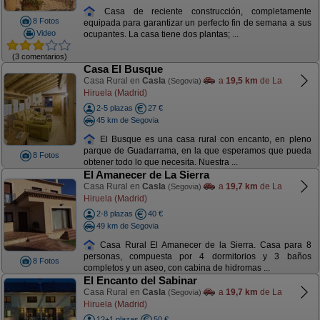
Casa de reciente construcción, completamente
8 Fotos
equipada para garantizar un perfecto fin de semana a sus
Video
ocupantes. La casa tiene dos plantas; ...
(3 comentarios)
Casa El Busque
Casa Rural en
Casla
a
19,5 km
de La
(Segovia)
Hiruela (Madrid)
2-5 plazas
27 €
45 km de Segovia
El Busque es una casa rural con encanto, en pleno
parque de Guadarrama, en la que esperamos que pueda
8 Fotos
obtener todo lo que necesita. Nuestra ...
El Amanecer de La Sierra
Casa Rural en
Casla
a
19,7 km
de La
(Segovia)
Hiruela (Madrid)
2-8 plazas
40 €
49 km de Segovia
Casa Rural El Amanecer de la Sierra. Casa para 8
personas, compuesta por 4 dormitorios y 3 baños
8 Fotos
completos y un aseo, con cabina de hidromas ...
El Encanto del Sabinar
Casa Rural en
Casla
a
19,7 km
de La
(Segovia)
Hiruela (Madrid)
12+1 plazas
50 €