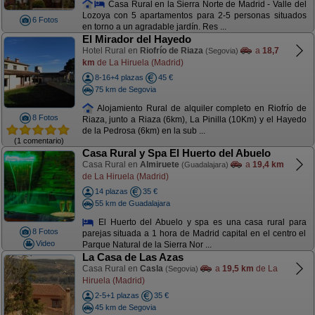
Casa Rural en la Sierra Norte de Madrid - Valle del
Lozoya con 5 apartamentos para 2-5 personas situados
6 Fotos
en torno a un agradable jardín. Res ...
El Mirador del Hayedo
Hotel Rural en
Riofrío de Riaza
a
18,7
(Segovia)
km
de La Hiruela (Madrid)
8-16+4 plazas
45 €
75 km de Segovia
Alojamiento Rural de alquiler completo en Riofrío de
8 Fotos
Riaza, junto a Riaza (6km), La Pinilla (10Km) y el Hayedo
de la Pedrosa (6km) en la sub ...
(1 comentario)
Casa Rural y Spa El Huerto del Abuelo
Casa Rural en
Almiruete
a
19,4 km
(Guadalajara)
de La Hiruela (Madrid)
14 plazas
35 €
55 km de Guadalajara
El Huerto del Abuelo y spa es una casa rural para
8 Fotos
parejas situada a 1 hora de Madrid capital en el centro el
Video
Parque Natural de la Sierra Nor ...
La Casa de Las Azas
Casa Rural en
Casla
a
19,5 km
de La
(Segovia)
Hiruela (Madrid)
2-5+1 plazas
35 €
45 km de Segovia