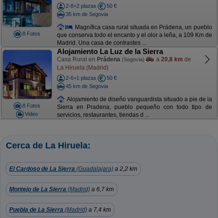
2-8+2 plazas
50 €
35 km de Segovia
Magnífica casa rural situada en Prádena, un pueblo
8 Fotos
que conserva todo el encanto y el olor a leña, a 109 Km de
Madrid. Una casa de contrastes ...
Alojamiento La Luz de la Sierra
Casa Rural en
Prádena
a
20,8 km
de
(Segovia)
La Hiruela (Madrid)
2-6+1 plazas
50 €
45 km de Segovia
Alojamiento de diseño vanguardista situado a pie de la
8 Fotos
Sierra en Pradena, pueblo pequeño con todo tipo de
Video
servicios, restaurantes, tiendas d ...
Cerca de La Hiruela:
El Cardoso de La Sierra
(Guadalajara)
a 2,2 km
Montejo de La Sierra
(Madrid)
a 6,7 km
Puebla de La Sierra
(Madrid)
a 7,4 km