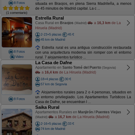
8 Fotos
situada en Braojos, en plena Sierra Madrileña, a menos
de 45 minutos de Madrid capital. La c ...
(1 comentario)
Estrella Rural
Casa Rural en
Braojos
a
16,3 km
de La
(Madrid)
Hiruela (Madrid)
2-23+5 plazas
45 €
45 km de Madrid
Estrella rural es una antigua construcción restaurada
8 Fotos
con una arquitectura moderna sin romper con el entorno
Video
rural. 7 alojamientos turístico ...
La Casa de Dafne
Apartamento en
Santo Tomé del Puerto
(Segovia)
a
16,4 km
de La Hiruela (Madrid)
18+4 plazas
30 €
57 km de Segovia
Alojamientos rurales para 2 o 4 personas, situados en
un entorno privilegiado. Los Apartamentos Turísticos La
8 Fotos
Casa de Dafne, se encuentran l ...
Saika Rural
Apartamentos Rurales en
Manjirón / Puentes Viejas
a
16,7 km
de La Hiruela (Madrid)
(Madrid)
2-16+5 plazas
33 €
74 km de Madrid