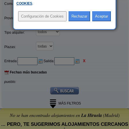
COOKIES
.
Comunidades:
Provincias/Islas:
Tipo alquiler:
Plazas:
X
Entrada:
Salida:
Fechas más buscadas
pueblo:
MÁS FILTROS
No se han encontrado alojamientos en
La Hiruela
(Madrid)
... PERO, TE SUGERIMOS ALOJAMIENTOS CERCANOS
: