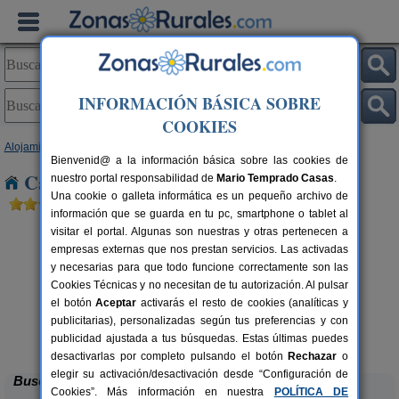
INFORMACIÓN BÁSICA SOBRE
COOKIES
Alojamientos
>
Madrid
> La Hiruela
Bienvenid@ a la información básica sobre las cookies de
Casas Rurales cerca de La Hiruela
nuestro portal responsabilidad de
Mario Temprado Casas
.
Una cookie o galleta informática es un pequeño archivo de
información que se guarda en tu pc, smartphone o tablet al
visitar el portal. Algunas son nuestras y otras pertenecen a
empresas externas que nos prestan servicios. Las activadas
y necesarias para que todo funcione correctamente son las
Cookies Técnicas y no necesitan de tu autorización. Al pulsar
el botón
Aceptar
activarás el resto de cookies (analíticas y
publicitarias), personalizadas según tus preferencias y con
Villa Pilara
rs.
18-20+2 pers.
 €
24 €
publicidad ajustada a tus búsquedas. Estas últimas puedes
Brunete (Madrid)
desde
desactivarlas por completo pulsando el botón
Rechazar
o
elegir su activación/desactivación desde “Configuración de
Buscar
Cookies”. Más información en nuestra
POLÍTICA DE