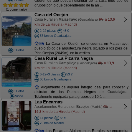
Queremos que puedan disfrutar de la casa todo tipo de
grupos por lo que dependiendo de la an ...
(1 comentario)
Casa del Ocejón
Casa Rural en
Majaelrayo
a
13,6
(Guadalajara)
km
de La Hiruela (Madrid)
2-22 plazas
45 €
67 km de Guadalajara
La Casa del Ocejón se encuentra en Majaelrayo,
pueblo típico de arquitectura negra situado a los pies del
8 Fotos
Pico Ocejón (2049m), en la vertien ...
Casa Rural La Pizarra Negra
Casa Rural en
Campillejo
a
13,9
(Guadalajara)
km
de La Hiruela (Madrid)
6-12+3 plazas
53 €
60 km de Guadalajara
Alojamiento de alquiler íntegro ideal para conocer y
8 Fotos
disfrutar de los Pueblos Negros de Guadalajara.
Video
Totalmente equipada para grupos de 10-1 ...
Las Encarnas
Apartamentos Rurales en
Braojos
a
(Madrid)
16,3 km
de La Hiruela (Madrid)
14 plazas
55 €
79 km de Madrid
Las Encarnas Alojamientos Rurales, se encuentra