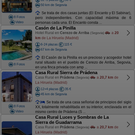
50 km de Segovia
Se trata de dos casas juntas (El Encanto y El Sabinar),
8 Fotos
pero independientes. Con capacidad máxima de 6
Video
personas cada una. El Encanto consta ...
Casón de La Pinilla
Hotel Rural en
Cerezo de Arriba
a
20
(Segovia)
km
de La Hiruela (Madrid)
6-24 plazas
115 €
67 km de Segovia
El Casón de la Pinilla es un precioso y acogedor hotel
rural situado en el pueblo de Cerezo de Arriba, Segovia,
8 Fotos
en una finca privada con amp ...
Casa Rural Sierra de Prádena
Casa Rural en
Prádena
a
20,7 km
de
(Segovia)
La Hiruela (Madrid)
12+4 plazas
35 €
45 km de Segovia
Se trata de una casa señorial de principios del siglo
8 Fotos
XX, totalmente rehabilitada en su interior, enclavada en el
Video
mismo centro de Prádena (S ...
Casa Rural Luces y Sombras de La
Sierra de Guadarrama
Casa Rural en
Prádena
a
20,7 km
de
(Segovia)
La Hiruela (Madrid)