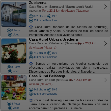
Zubiarena
Casa Rural en
Satrustegi / Satrústegui / Arakil
a
23,1 km
de Altsasu (Navarra)
(Navarra)
8+2 plazas
19 €
25 km de Pamplona
Casa Rural rodeada de las Sierras de Satrustegi,
8 Fotos
Aralar, Urbasa y Andia. A escasos 20 min. en coche de
Video
Pamplona. Adosado a la vivienda conta ...
Casa Rural Urbasa Urederra
Casa Rural en
Ollobarren
a
23,3 km
(Navarra)
de Altsasu (Navarra)
7+1 plazas
15 €
40 km de Pamplona
Somos un Agroturismo de Alquiler completo que
8 Fotos
ofrecemos realizar actividades en plena naturaleza.
Video
Disponemos de Parques Naturales, el Nacede ...
Casa Rural Belástegui
Casa Rural en
Eulz
a
23,3 km
de
(Navarra)
Altsasu (Navarra)
8+2 plazas
19 €
50 km de Pamplona
Casa rural Belástegui es una de las casas rurales de
8 Fotos
Tierra Estella camino de Santiago Navarra con más
Video
encanto para 8 10 personas. Es una ca ...