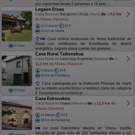
con capacidad desde 2 personas a 16 pers ...
Legaire Etxea
Casa Rural en
Ibarguren / Araia
a
9,6 km
(Álava)
de Altsasu (Navarra)
11+5 plazas
28 €
25 km de Vitoria
Casa rústica restaurada de forma tradicional de
Álava con certificados de Ecoetiqueta de ahorro
8 Fotos
energético. Legaire etxea cuenta con grandes ...
Casa Rural Txikenekoa
Casa Rural en
Lizarraga-Ergoiena
a
(Navarra)
11,1 km
de Altsasu (Navarra)
4 plazas
19 €
43 km de Pamplona
Casa catalogada por la institución Principe de Viana
por su interés arquitectónico e histórico como de categoría
8 Fotos
2. Disponemos en primera pl ...
Casa Edronekoa
Casa Rural en
Unanu
a
12,3 km
de
(Navarra)
Altsasu (Navarra)
10 plazas
29 €
38 km de Pamplona
La casa Edronekoa situada en Unanu, pueblo
tranquilo de poco más de 100 habitantes situado a los
8 Fotos