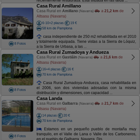
recientemente restaurada. Esta situada en las falda ...
Casa Rural Amillano
Casa Rural en
Amillano
a
21,2 km
de
(Navarra)
Altsasu (Navarra)
6-10+2 plazas
19 €
58 km de Pamplona
casa independiente de 250 m2 rehabilitada en el 2010
y totalmente equipada. Tiene vistas a la Sierra de Lóquiz,
8 Fotos
a la Sierra de Urbasa, a las ...
Casa Rural Zumadoya y Andueza
Casa Rural en
Gastiáin
a
21,6 km
de
(Navarra)
Altsasu (Navarra)
16+4 plazas
16 €
70 km de Pamplona
Casa Rural Zumadoya-Andueza, casa rehabilitada en
el 2006, son dos viviendas adosadas con la misma
8 Fotos
distribución y dimensiones, con capacidad ...
Casa Landa
Casa Rural en
Galbarra
a
21,7 km
de
(Navarra)
Altsasu (Navarra)
14 plazas
20 €
70 km de Pamplona
Estamos en un pequeño pueblo de montaña muy
tranquilo, en el Valle de Lana o Valle de los Carboneros,
8 Fotos
en el pueblo de Galbarra, Navarra. Dis ...