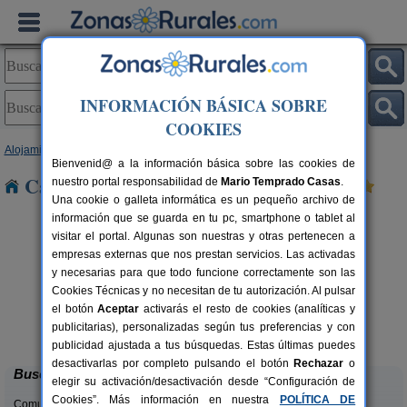
INFORMACIÓN BÁSICA SOBRE
COOKIES
Alojamientos
>
Navarra
> Altsasu
Bienvenid@ a la información básica sobre las cookies de
Casas Rurales cerca de Altsasu
nuestro portal responsabilidad de
Mario Temprado Casas
.
Una cookie o galleta informática es un pequeño archivo de
información que se guarda en tu pc, smartphone o tablet al
visitar el portal. Algunas son nuestras y otras pertenecen a
empresas externas que nos prestan servicios. Las activadas
y necesarias para que todo funcione correctamente son las
Cookies Técnicas y no necesitan de tu autorización. Al pulsar
el botón
Aceptar
activarás el resto de cookies (analíticas y
Bordaberri
rs.
6+2 pers.
publicitarias), personalizadas según tus preferencias y con
 €
20 €
Ciáurriz (Navarra)
desde
publicidad ajustada a tus búsquedas. Estas últimas puedes
desactivarlas por completo pulsando el botón
Rechazar
o
Buscar
elegir su activación/desactivación desde “Configuración de
Cookies”. Más información en nuestra
POLÍTICA DE
Comunidades: