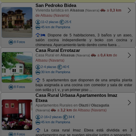
San Pedroko Bidea
Vivienda turística en
Alsasua
a
0,3 km
(Navarra)
de Altsasu (Navarra)
11+2 plazas
25 €
45 km de Pamplona
Dispone de 5 habitaciones, 3 baños y un aseo,
salón cocina independiente y txoko con cocina y
8 Fotos
chimenea. Aparcamiento tanto dentro como fuera ...
Casa Rural Errotazar
Casa Rural en
Alsasua
a
0,4 km
de
(Navarra)
Altsasu (Navarra)
2-4 plazas
40 €
30 km de Pamplona
5 apartamentos que disponen de una amplia planta
baja asignada a una cocina con comedor y sala de estar
8 Fotos
con sofás y t. v., y un primer piso ...
Casa Rural Urbasa Apartamentos Imaz
Etxea
Apartamentos Rurales en
Olazti / Olazagutia
a
3,2 km
de Altsasu (Navarra)
(Navarra)
2-16+2 plazas
34 €
45 km de Pamplona
La casa rural Imaz Etxea está dividida en 3
8 Fotos
apartamentos que se pueden alquilar juntos o separados,