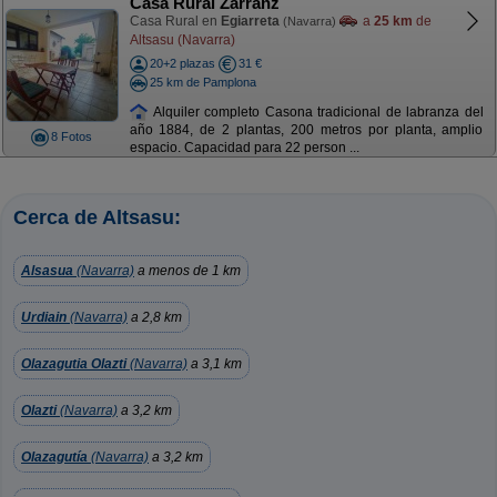
Casa Rural Zarranz
Casa Rural en
Egiarreta
a
25 km
de
(Navarra)
Altsasu (Navarra)
20+2 plazas
31 €
25 km de Pamplona
Alquiler completo Casona tradicional de labranza del
año 1884, de 2 plantas, 200 metros por planta, amplio
8 Fotos
espacio. Capacidad para 22 person ...
Cerca de Altsasu:
Alsasua
(Navarra)
a menos de 1 km
Urdiain
(Navarra)
a 2,8 km
Olazagutia Olazti
(Navarra)
a 3,1 km
Olazti
(Navarra)
a 3,2 km
Olazagutía
(Navarra)
a 3,2 km