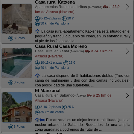
Casa rural Katxena
Apartamentos Rurales en
Iribas
a
23,9
(Navarra)
km
de Altsasu (Navarra)
8-12+2 plazas
20 €
30 km de Pamplona
La casa rural-apartamento Katxenea está situado en el
pequeño y tranquilo pueblo de Iribas, en un entorno rural y
8 Fotos
al pie de las faldas de la ...
Casa Rural Casa Moreno
Casa Rural en
Zabal
a
24,7 km
de
(Navarra)
Altsasu (Navarra)
10-11+1 plazas
25 €
40 km de Pamplona
La casa dispone de 5 habitaciones dobles (Tres con
cama de matrimonio y dos con dos camas individuales),
8 Fotos
con posibilidad de una supletoria. ...
El Manzanal
Casa Rural en
Sabando
a
25 km
de
(Álava)
Altsasu (Navarra)
8-10+2 plazas
25 €
35 km de Vitoria
El manzanal es un alojamiento rural situado junto al
núcleo urbano de Sabando. Rodeados de una amplia
8 Fotos
zona ajardinada podremos disfrutar de ...