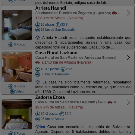
pies del monte Beriain, antigua casa de lab ...
Arrieta Haundi
Apartamentos Rurales en
Zegama
a
(Guipúzcoa)
13,8 km
de Altsasu (Navarra)
16 plazas
33 €
18 km de San Sebastián
Arrieta Haundi es un pequeño establecimiento que
ofrecemos 3 apartamentos rurales y una casa con
8 Fotos
capacidad total de 16 personas. Cada uno de ...
Casa Rural Lazkano
Casa Rural en
San Martin de Améscoa
(Navarra)
a
14,3 km
de Altsasu (Navarra)
4-8+2 plazas
23 €
63 km de Pamplona
La casa ha sido totalmente reformada, respetando
8 Fotos
tanto sus materiales como su estructura, ya que data del
Video
año 1880. Casa rural Lazkano es un ...
Zadorra Etxea
Casa Rural en
Salvatierra / Agurain
a
(Álava)
18,8 km
de Altsasu (Navarra)
10+3 plazas
30 €
25 km de Vitoria
Casa con encanto en el pueblo de Salvatierra-
Agurain. Dispone de 5 habitaciones dobles con baño y
8 Fotos