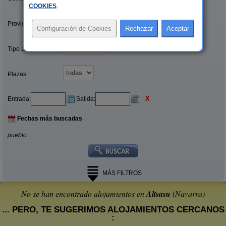
COOKIES
.
Provincias/Islas:
Tipo alquiler:
Plazas:
X
Entrada:
Salida:
Fechas más buscadas
pueblo:
MÁS FILTROS
No se han encontrado alojamientos en
Altsasu
(Navarra)
... PERO, TE SUGERIMOS ALOJAMIENTOS CERCANOS
: