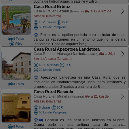
ducha de hidromasaje, tv satélite y wifi g ...
Casa Rural Erbioz
Casa Rural en
Lezaun
a
19,4 km
de
(Navarra)
Altsasu (Navarra)
10+1 plazas
22 €
50 km de Pamplona
Erbioz es la opción perfecta para disfrutar de unas
8 Fotos
tranquilas vacaciones en un entorno que no te dejará
Video
indiferente. Casa de alquiler ínteg ...
Casa Rural Apezetxea Landetxea
Casa Rural en
Narvaja / Narbaiza
a
20,1
(Álava)
km
de Altsasu (Navarra)
6-24+8 plazas
27 €
29 km de Vitoria
Apezetxea Landetxea es una Casa Rural que se
encuentra en Narbaiza/Narbaja. Ideal para familiares y
8 Fotos
grupos grandes. Situados a una hora de B ...
Casa Rural Basaula
Casa Rural en
Muneta
a
21 km
de
(Navarra)
Altsasu (Navarra)
8 plazas
20 €
55 km de Pamplona
Basaula es una casa rural ubicada en Muneta.
Ocupa parte de una antigua casa de labranza
8 Fotos