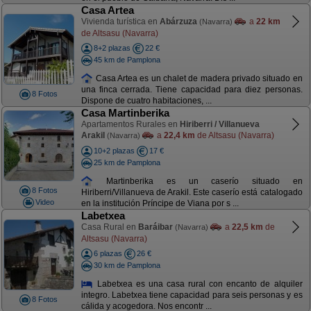
Casa Artea
Vivienda turística en
Abárzuza
a
22 km
(Navarra)
de Altsasu (Navarra)
8+2 plazas
22 €
45 km de Pamplona
Casa Artea es un chalet de madera privado situado en
una finca cerrada. Tiene capacidad para diez personas.
8 Fotos
Dispone de cuatro habitaciones, ...
Casa Martinberika
Apartamentos Rurales en
Hiriberri / Villanueva
Arakil
a
22,4 km
de Altsasu (Navarra)
(Navarra)
10+2 plazas
17 €
25 km de Pamplona
Martinberika es un caserío situado en
8 Fotos
Hiriberri/Villanueva de Arakil. Este caserío está catalogado
Video
en la institución Príncipe de Viana por s ...
Labetxea
Casa Rural en
Baráibar
a
22,5 km
de
(Navarra)
Altsasu (Navarra)
6 plazas
26 €
30 km de Pamplona
Labetxea es una casa rural con encanto de alquiler
integro. Labetxea tiene capacidad para seis personas y es
8 Fotos
cálida y acogedora. Nos encontr ...