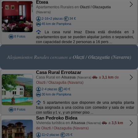
Etxea
Apartamentos Rurales en
Olazti / Olazagutia
(Navarra)
2-16+2 plazas
34 €
45 km de Pamplona
La casa rural Imaz Etxea está dividida en 3
8 Fotos
apartamentos que se pueden alquilar juntos o separados,
con capacidad desde 2 personas a 16 pers ...
Alojamientos Rurales cercanos a
Olazti / Olazagutia (Navarra)
Casa Rural Errotazar
Casa Rural en
Alsasua
a
3,1 km
de
(Navarra)
Olazti / Olazagutia (Navarra)
2-4 plazas
40 €
30 km de Pamplona
5 apartamentos que disponen de una amplia planta
baja asignada a una cocina con comedor y sala de estar
8 Fotos
con sofás y t. v., y un primer piso ...
San Pedroko Bidea
Vivienda turística en
Alsasua
a
3,5 km
(Navarra)
de Olazti / Olazagutia (Navarra)
11+2 plazas
25 €