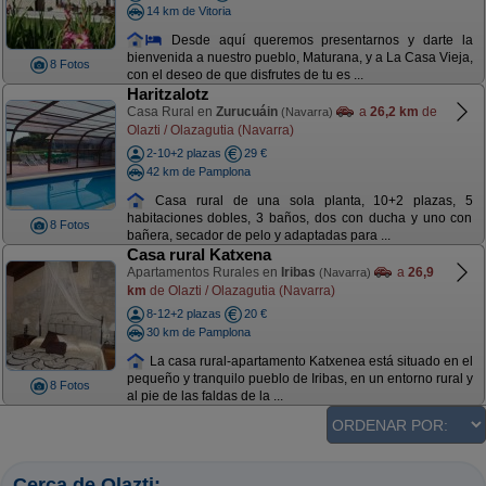
14 km de Vitoria
Desde aquí queremos presentarnos y darte la
bienvenida a nuestro pueblo, Maturana, y a La Casa Vieja,
8 Fotos
con el deseo de que disfrutes de tu es ...
Haritzalotz
Casa Rural en
Zurucuáin
a
26,2 km
de
(Navarra)
Olazti / Olazagutia (Navarra)
2-10+2 plazas
29 €
42 km de Pamplona
Casa rural de una sola planta, 10+2 plazas, 5
habitaciones dobles, 3 baños, dos con ducha y uno con
8 Fotos
bañera, secador de pelo y adaptadas para ...
Casa rural Katxena
Apartamentos Rurales en
Iribas
a
26,9
(Navarra)
km
de Olazti / Olazagutia (Navarra)
8-12+2 plazas
20 €
30 km de Pamplona
La casa rural-apartamento Katxenea está situado en el
pequeño y tranquilo pueblo de Iribas, en un entorno rural y
8 Fotos
al pie de las faldas de la ...
Cerca de Olazti: