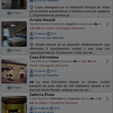
43 km de Pamplona
Casa catalogada por la institución Principe de Viana
por su interés arquitectónico e histórico como de categoría
8 Fotos
2. Disponemos en primera pl ...
Arrieta Haundi
Apartamentos Rurales en
Zegama
a
(Guipúzcoa)
13,7 km
de Olazti / Olazagutia (Navarra)
16 plazas
33 €
18 km de San Sebastián
Arrieta Haundi es un pequeño establecimiento que
ofrecemos 3 apartamentos rurales y una casa con
8 Fotos
capacidad total de 16 personas. Cada uno de ...
Casa Edronekoa
Casa Rural en
Unanu
a
14,7 km
de
(Navarra)
Olazti / Olazagutia (Navarra)
10 plazas
29 €
38 km de Pamplona
La casa Edronekoa situada en Unanu, pueblo
tranquilo de poco más de 100 habitantes situado a los
8 Fotos
pies del monte Beriain, antigua casa de lab ...
Zadorra Etxea
Casa Rural en
Salvatierra / Agurain
a
16
(Álava)
km
de Olazti / Olazagutia (Navarra)
10+3 plazas
30 €
25 km de Vitoria