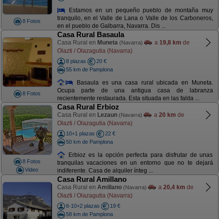
Estamos en un pequeño pueblo de montaña muy
tranquilo, en el Valle de Lana o Valle de los Carboneros,
8 Fotos
en el pueblo de Galbarra, Navarra. Dis ...
Casa Rural Basaula
Casa Rural en
Muneta
a
19,8 km
de
(Navarra)
Olazti / Olazagutia (Navarra)
8 plazas
20 €
55 km de Pamplona
Basaula es una casa rural ubicada en Muneta.
Ocupa parte de una antigua casa de labranza
8 Fotos
recientemente restaurada. Esta situada en las falda ...
Casa Rural Erbioz
Casa Rural en
Lezaun
a
20 km
de
(Navarra)
Olazti / Olazagutia (Navarra)
10+1 plazas
22 €
50 km de Pamplona
Erbioz es la opción perfecta para disfrutar de unas
8 Fotos
tranquilas vacaciones en un entorno que no te dejará
Video
indiferente. Casa de alquiler ínteg ...
Casa Rural Amillano
Casa Rural en
Amillano
a
20,4 km
de
(Navarra)
Olazti / Olazagutia (Navarra)
6-10+2 plazas
19 €
58 km de Pamplona