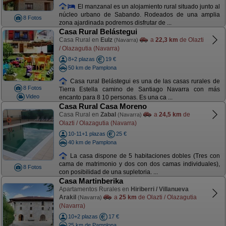
El manzanal es un alojamiento rural situado junto al
núcleo urbano de Sabando. Rodeados de una amplia
8 Fotos
zona ajardinada podremos disfrutar de ...
Casa Rural Belástegui
Casa Rural en
Eulz
a
22,3 km
de Olazti
(Navarra)
/ Olazagutia (Navarra)
8+2 plazas
19 €
50 km de Pamplona
Casa rural Belástegui es una de las casas rurales de
8 Fotos
Tierra Estella camino de Santiago Navarra con más
Video
encanto para 8 10 personas. Es una ca ...
Casa Rural Casa Moreno
Casa Rural en
Zabal
a
24,5 km
de
(Navarra)
Olazti / Olazagutia (Navarra)
10-11+1 plazas
25 €
40 km de Pamplona
La casa dispone de 5 habitaciones dobles (Tres con
cama de matrimonio y dos con dos camas individuales),
8 Fotos
con posibilidad de una supletoria. ...
Casa Martinberika
Apartamentos Rurales en
Hiriberri / Villanueva
Arakil
a
25 km
de Olazti / Olazagutia
(Navarra)
(Navarra)
10+2 plazas
17 €
25 km de Pamplona