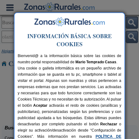
INFORMACIÓN BÁSICA SOBRE
COOKIES
Alojamientos
>
Navarra
> Olazti
Bienvenid@ a la información básica sobre las cookies de
Casas Rurales en Olazti
nuestro portal responsabilidad de
Mario Temprado Casas
.
Una cookie o galleta informática es un pequeño archivo de
información que se guarda en tu pc, smartphone o tablet al
visitar el portal. Algunas son nuestras y otras pertenecen a
empresas externas que nos prestan servicios. Las activadas
y necesarias para que todo funcione correctamente son las
Cookies Técnicas y no necesitan de tu autorización. Al pulsar
Casa Rural Estankoenea
16+2 pers.
el botón
Aceptar
activarás el resto de cookies (analíticas y
28 €
Landetxea
rs.
desde
publicitarias), personalizadas según tus preferencias y con
 €
Artieda (Navarra)
publicidad ajustada a tus búsquedas. Estas últimas puedes
desactivarlas por completo pulsando el botón
Rechazar
o
Buscar
elegir su activación/desactivación desde “Configuración de
Cookies”. Más información en nuestra
POLÍTICA DE
Comunidades: