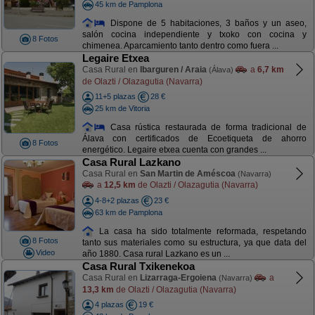
45 km de Pamplona
Dispone de 5 habitaciones, 3 baños y un aseo,
salón cocina independiente y txoko con cocina y
8 Fotos
chimenea. Aparcamiento tanto dentro como fuera ...
Legaire Etxea
Casa Rural en
Ibarguren / Araia
a
6,7 km
(Álava)
de Olazti / Olazagutia (Navarra)
11+5 plazas
28 €
25 km de Vitoria
Casa rústica restaurada de forma tradicional de
Álava con certificados de Ecoetiqueta de ahorro
8 Fotos
energético. Legaire etxea cuenta con grandes ...
Casa Rural Lazkano
Casa Rural en
San Martin de Améscoa
(Navarra)
a
12,5 km
de Olazti / Olazagutia (Navarra)
4-8+2 plazas
23 €
63 km de Pamplona
La casa ha sido totalmente reformada, respetando
8 Fotos
tanto sus materiales como su estructura, ya que data del
Video
año 1880. Casa rural Lazkano es un ...
Casa Rural Txikenekoa
Casa Rural en
Lizarraga-Ergoiena
a
(Navarra)
13,3 km
de Olazti / Olazagutia (Navarra)
4 plazas
19 €