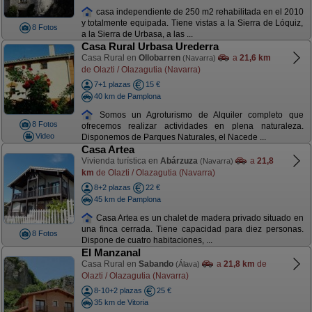
casa independiente de 250 m2 rehabilitada en el 2010
y totalmente equipada. Tiene vistas a la Sierra de Lóquiz,
8 Fotos
a la Sierra de Urbasa, a las ...
Casa Rural Urbasa Urederra
Casa Rural en
Ollobarren
a
21,6 km
(Navarra)
de Olazti / Olazagutia (Navarra)
7+1 plazas
15 €
40 km de Pamplona
Somos un Agroturismo de Alquiler completo que
8 Fotos
ofrecemos realizar actividades en plena naturaleza.
Video
Disponemos de Parques Naturales, el Nacede ...
Casa Artea
Vivienda turística en
Abárzuza
a
21,8
(Navarra)
km
de Olazti / Olazagutia (Navarra)
8+2 plazas
22 €
45 km de Pamplona
Casa Artea es un chalet de madera privado situado en
una finca cerrada. Tiene capacidad para diez personas.
8 Fotos
Dispone de cuatro habitaciones, ...
El Manzanal
Casa Rural en
Sabando
a
21,8 km
de
(Álava)
Olazti / Olazagutia (Navarra)
8-10+2 plazas
25 €
35 km de Vitoria