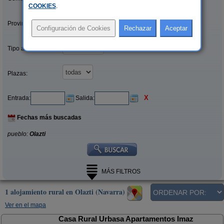
COOKIES
.
Provincias/Islas:
Tipo alquiler:
Plazas:
X
Entrada:
Salida:
Fechas más buscadas
pueblo:
Olazti
MÁS FILTROS
1 alojamiento rural en Olazti (Navarra)
Ver en el mapa
Casa Rural Urbasa Apartamentos Imaz