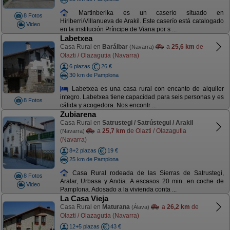
Martinberika es un caserío situado en
8 Fotos
Hiriberri/Villanueva de Arakil. Este caserío está catalogado
Video
en la institución Príncipe de Viana por s ...
Labetxea
Casa Rural en
Baráibar
a
25,6 km
de
(Navarra)
Olazti / Olazagutia (Navarra)
6 plazas
26 €
30 km de Pamplona
Labetxea es una casa rural con encanto de alquiler
integro. Labetxea tiene capacidad para seis personas y es
8 Fotos
cálida y acogedora. Nos encontr ...
Zubiarena
Casa Rural en
Satrustegi / Satrústegui / Arakil
a
25,7 km
de Olazti / Olazagutia
(Navarra)
(Navarra)
8+2 plazas
19 €
25 km de Pamplona
Casa Rural rodeada de las Sierras de Satrustegi,
8 Fotos
Aralar, Urbasa y Andia. A escasos 20 min. en coche de
Video
Pamplona. Adosado a la vivienda conta ...
La Casa Vieja
Casa Rural en
Maturana
a
26,2 km
de
(Álava)
Olazti / Olazagutia (Navarra)
12+5 plazas
43 €