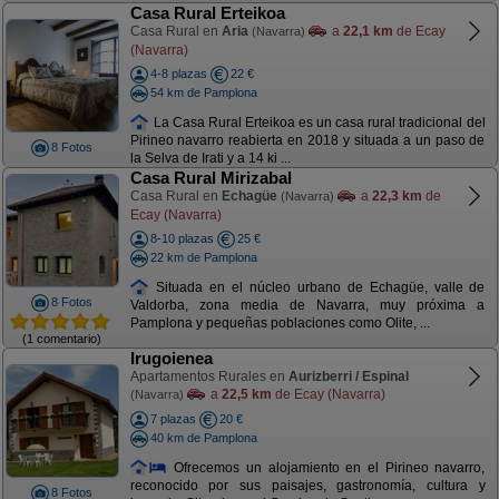
Casa Rural Erteikoa
Casa Rural en
Aria
a
22,1 km
de Ecay
(Navarra)
(Navarra)
4-8 plazas
22 €
54 km de Pamplona
La Casa Rural Erteikoa es un casa rural tradicional del
Pirineo navarro reabierta en 2018 y situada a un paso de
8 Fotos
la Selva de Irati y a 14 ki ...
Casa Rural Mirizabal
Casa Rural en
Echagüe
a
22,3 km
de
(Navarra)
Ecay (Navarra)
8-10 plazas
25 €
22 km de Pamplona
Situada en el núcleo urbano de Echagüe, valle de
8 Fotos
Valdorba, zona media de Navarra, muy próxima a
Pamplona y pequeñas poblaciones como Olite, ...
(1 comentario)
Irugoienea
Apartamentos Rurales en
Aurizberri / Espinal
a
22,5 km
de Ecay (Navarra)
(Navarra)
7 plazas
20 €
40 km de Pamplona
Ofrecemos un alojamiento en el Pirineo navarro,
reconocido por sus paisajes, gastronomía, cultura y
8 Fotos