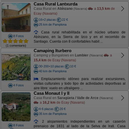
Casa Rural Lantxurda
Casa Rural en
Abínzano
a
13,5 km
de
(Navarra)
Ecay (Navarra)
16+2 plazas
22 €
25 km de Pamplona
Casa rural rehabilitada en el núcleo urbano de
8 Fotos
Abínzano, en la Sierra de Izco y en el recorrido de
Santiago. Cuenta con 8 confortables habit ...
(1 comentario)
Camaping Iturbero
Camping y Bungalows en
Lumbier
a
(Navarra)
15,4 km
de Ecay (Navarra)
30-200+10 plazas
10 €
40 km de Pamplona
Emplazamiento idóneo para realizar excursiones,
visitas culturales y todo tipo de actividades deportivas al
4 Fotos
aire libre: vuelo en ultraligero ...
Casa Monaut I y II
Casa Rural en
Saragüeta / Valle de Arce
(Navarra)
a
16,2 km
de Ecay (Navarra)
4-6 plazas
20 €
35 km de Pamplona
2 alojamientos independientes en un caserón
8 Fotos
pirenaico de 1831 al lado de la Selva de Irati. Casa