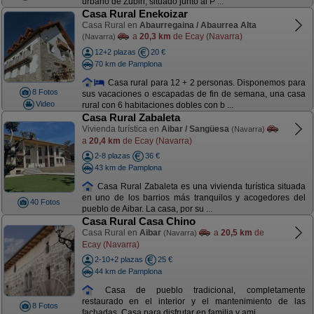
urbano de Zubiri, situado junto al P ...
Casa Rural Enekoizar
Casa Rural en
Abaurregaina / Abaurrea Alta
a
20,3 km
de Ecay (Navarra)
(Navarra)
12+2 plazas
20 €
70 km de Pamplona
Casa rural para 12 + 2 personas. Disponemos para
8 Fotos
sus vacaciones o escapadas de fin de semana, una casa
Video
rural con 6 habitaciones dobles con b ...
Casa Rural Zabaleta
Vivienda turística en
Aibar / Sangüesa
(Navarra)
a
20,4 km
de Ecay (Navarra)
2-8 plazas
36 €
43 km de Pamplona
Casa Rural Zabaleta es una vivienda turística situada
en uno de los barrios más tranquilos y acogedores del
40 Fotos
pueblo de Aibar. La casa, por su ...
Casa Rural Casa Chino
Casa Rural en
Aibar
a
20,5 km
de
(Navarra)
Ecay (Navarra)
2-10+2 plazas
25 €
44 km de Pamplona
Casa de pueblo tradicional, completamente
restaurado en el interior y el mantenimiento de las
8 Fotos
fachadas. Casa para disfrutar en familia y ami ...