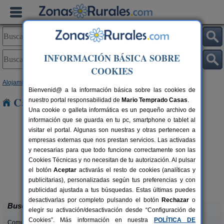
INFORMACIÓN BÁSICA SOBRE
COOKIES
Alojamientos
>
Navarra
> Ecay
Bienvenid@ a la información básica sobre las cookies de
Casas Rurales cerca de Ecay
nuestro portal responsabilidad de
Mario Temprado Casas
.
Una cookie o galleta informática es un pequeño archivo de
información que se guarda en tu pc, smartphone o tablet al
visitar el portal. Algunas son nuestras y otras pertenecen a
empresas externas que nos prestan servicios. Las activadas
y necesarias para que todo funcione correctamente son las
Cookies Técnicas y no necesitan de tu autorización. Al pulsar
el botón
Aceptar
activarás el resto de cookies (analíticas y
Casa Binahia
rs.
18-38 pers.
publicitarias), personalizadas según tus preferencias y con
 €
30 €
Arraioz (Navarra)
desde
publicidad ajustada a tus búsquedas. Estas últimas puedes
desactivarlas por completo pulsando el botón
Rechazar
o
Buscar
elegir su activación/desactivación desde “Configuración de
Cookies”. Más información en nuestra
POLÍTICA DE
Comunidades: