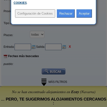
COOKIES
.
Provincias/Islas:
Tipo alquiler:
Plazas:
X
Entrada:
Salida:
Fechas más buscadas
pueblo:
MÁS FILTROS
No se han encontrado alojamientos en
Ecay
(Navarra)
... PERO, TE SUGERIMOS ALOJAMIENTOS CERCANOS
: