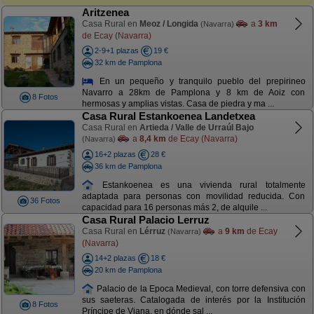
Aritzenea
Casa Rural en
Meoz / Longida
a
3 km
(Navarra)
de Ecay (Navarra)
2-9+1 plazas
19 €
32 km de Pamplona
En un pequeño y tranquilo pueblo del prepirineo
Navarro a 28km de Pamplona y 8 km de Aoiz con
8 Fotos
hermosas y amplias vistas. Casa de piedra y ma ...
Casa Rural Estankoenea Landetxea
Casa Rural en
Artieda / Valle de Urraúl Bajo
a
8,4 km
de Ecay (Navarra)
(Navarra)
16+2 plazas
28 €
36 km de Pamplona
Estankoenea es una vivienda rural totalmente
adaptada para personas con movilidad reducida. Con
36 Fotos
capacidad para 16 personas más 2, de alquile ...
Casa Rural Palacio Lerruz
Casa Rural en
Lérruz
a
9 km
de Ecay
(Navarra)
(Navarra)
14+2 plazas
18 €
20 km de Pamplona
Palacio de la Epoca Medieval, con torre defensiva con
sus saeteras. Catalogada de interés por la Institución
8 Fotos
Príncipe de Viana, en dónde sal ...