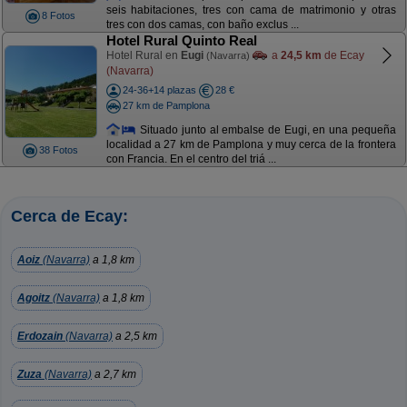
seis habitaciones, tres con cama de matrimonio y otras
8 Fotos
tres con dos camas, con baño exclus ...
Hotel Rural Quinto Real
Hotel Rural en
Eugi
a
24,5 km
de Ecay
(Navarra)
(Navarra)
24-36+14 plazas
28 €
27 km de Pamplona
Situado junto al embalse de Eugi, en una pequeña
localidad a 27 km de Pamplona y muy cerca de la frontera
38 Fotos
con Francia. En el centro del triá ...
Cerca de Ecay:
Aoiz
(Navarra)
a 1,8 km
Agoitz
(Navarra)
a 1,8 km
Erdozain
(Navarra)
a 2,5 km
Zuza
(Navarra)
a 2,7 km