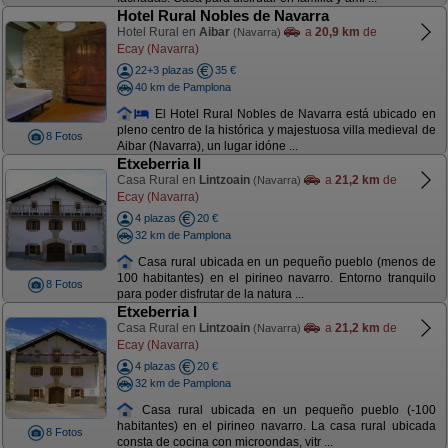
Hotel Rural Nobles de Navarra
Hotel Rural en
Aibar
a
20,9 km
de
(Navarra)
Ecay (Navarra)
22+3 plazas
35 €
40 km de Pamplona
El Hotel Rural Nobles de Navarra está ubicado en
pleno centro de la histórica y majestuosa villa medieval de
8 Fotos
Aibar (Navarra), un lugar idóne ...
Etxeberria II
Casa Rural en
Lintzoain
a
21,2 km
de
(Navarra)
Ecay (Navarra)
4 plazas
20 €
32 km de Pamplona
Casa rural ubicada en un pequeño pueblo (menos de
100 habitantes) en el pirineo navarro. Entorno tranquilo
8 Fotos
para poder disfrutar de la natura ...
Etxeberria I
Casa Rural en
Lintzoain
a
21,2 km
de
(Navarra)
Ecay (Navarra)
4 plazas
20 €
32 km de Pamplona
Casa rural ubicada en un pequeño pueblo (-100
habitantes) en el pirineo navarro. La casa rural ubicada
8 Fotos
consta de cocina con microondas, vitr ...