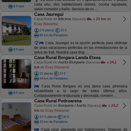
cada uno, dos habitaciones dobles, cocina equipada,
8 Fotos
salón-comedor y baño. Servicio de ro ...
Casa Jauregui
Casa Rural en
Ibilcieta
a
24 km
de
(Navarra)
Ecay (Navarra)
2-8 plazas
25 €
80 km de Pamplona
Casa Jauregui es la opción perfecta para disfrutar
de unas vacaciones perfectas en las inmediaciones de la
8 Fotos
selva de Irati. Nuestra casa disp ...
Casa Rural Bergara Landa Etxea
Casa Rural en
Auritz-Burguete
a
24,1
(Navarra)
km
de Ecay (Navarra)
10 plazas
23 €
44 km de Pamplona
Casa Rural Bergara es una típica casa pirenaica
rehabilitada a lo largo de estos últimos años.
8 Fotos
Cuidadosamente restaurada y decorada, conserv ...
Casa Rural Pedroarena
Casa Rural en
Burguete / Auritz
a
24,2
(Navarra)
km
de Ecay (Navarra)
12+1 plazas
30 €
43 km de Pamplona
Casa rural alquilada por habitaciones. Dispone de