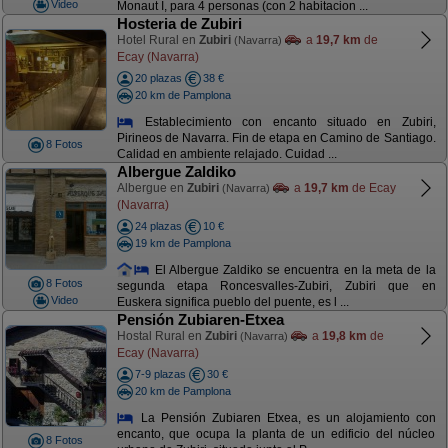
Video
Monaut I, para 4 personas (con 2 habitacion ...
Hosteria de Zubiri
Hotel Rural en
Zubiri
a
19,7 km
de
(Navarra)
Ecay (Navarra)
20 plazas
38 €
20 km de Pamplona
Establecimiento con encanto situado en Zubiri,
Pirineos de Navarra. Fin de etapa en Camino de Santiago.
8 Fotos
Calidad en ambiente relajado. Cuidad ...
Albergue Zaldiko
Albergue en
Zubiri
a
19,7 km
de Ecay
(Navarra)
(Navarra)
24 plazas
10 €
19 km de Pamplona
El Albergue Zaldiko se encuentra en la meta de la
8 Fotos
segunda etapa Roncesvalles-Zubiri, Zubiri que en
Video
Euskera significa pueblo del puente, es l ...
Pensión Zubiaren-Etxea
Hostal Rural en
Zubiri
a
19,8 km
de
(Navarra)
Ecay (Navarra)
7-9 plazas
30 €
20 km de Pamplona
La Pensión Zubiaren Etxea, es un alojamiento con
encanto, que ocupa la planta de un edificio del núcleo
8 Fotos