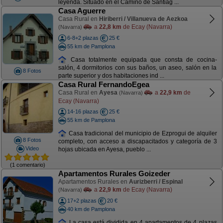
leyenda. Situado en el Camino de Santiag ...
Casa Aguerre
Casa Rural en
Hiriberri / Villanueva de Aezkoa
a
22,8 km
de Ecay (Navarra)
(Navarra)
6-8+2 plazas
25 €
55 km de Pamplona
Casa totalmente equipada que consta de cocina-
salón, 4 dormitorios con sus baños, un aseo, salón en la
8 Fotos
parte superior y dos habitaciones ind ...
Casa Rural FernandoEgea
Casa Rural en
Ayesa
a
22,9 km
de
(Navarra)
Ecay (Navarra)
14-16 plazas
25 €
55 km de Pamplona
Casa tradicional del municipio de Ezprogui de alquiler
8 Fotos
completo, con acceso a discapacitados y categoría de 3
Video
hojas ubicada en Ayesa, pueblo ...
(1 comentario)
Apartamentos Rurales Goizeder
Apartamentos Rurales en
Aurizberri / Espinal
a
22,9 km
de Ecay (Navarra)
(Navarra)
17+2 plazas
20 €
40 km de Pamplona
La casa está dividida en 4 apartamentos de 4 plazas