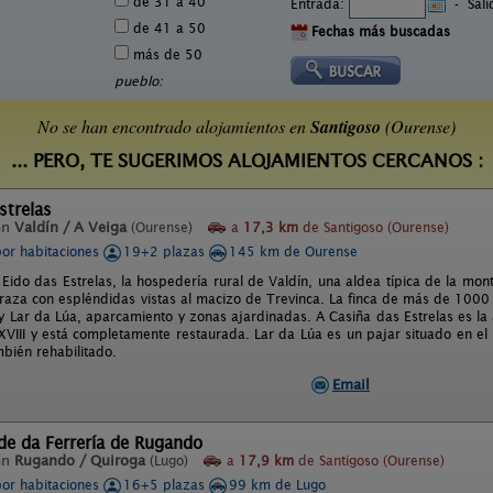
de 31 a 40
Entrada:
-
Sal
de 41 a 50
Fechas más buscadas
más de 50
pueblo:
No se han encontrado alojamientos en
Santigoso
(Ourense)
... PERO, TE SUGERIMOS ALOJAMIENTOS CERCANOS :
strelas
en
Valdín / A Veiga
(Ourense)
a
17,3 km
de Santigoso (Ourense)
por habitaciones
19+2 plazas
145 km de Ourense
 Eido das Estrelas, la hospedería rural de Valdín, una aldea típica de la mo
rraza con espléndidas vistas al macizo de Trevinca. La finca de más de 1000
 y Lar da Lúa, aparcamiento y zonas ajardinadas. A Casiña das Estrelas es la 
 XVIII y está completamente restaurada. Lar da Lúa es un pajar situado en el
mbién rehabilitado.
Email
de da Ferrería de Rugando
en
Rugando / Quiroga
(Lugo)
a
17,9 km
de Santigoso (Ourense)
por habitaciones
16+5 plazas
99 km de Lugo