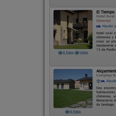
El Tiempo
Hotel Rural
(Ourense)
Alquiler 
Hotel rural 
chimenea y b
crear un amb
mantenerte c
15 de Ponferr
8 Fotos
Video
Alojamien
Complejo R
Alquil
Nos encontr
habitaciones
chimenea, am
Monasterio d
de Santiago.
8 Fotos