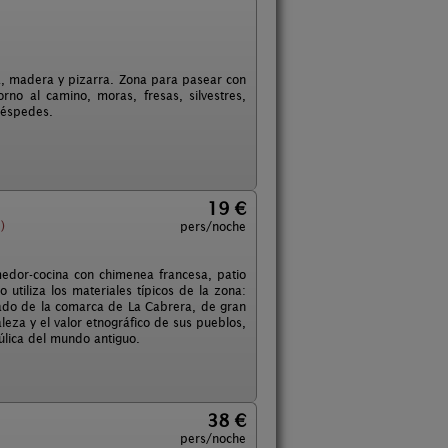
ra, madera y pizarra. Zona para pasear con
no al camino, moras, fresas, silvestres,
huéspedes.
19 €
)
pers/noche
edor-cocina con chimenea francesa, patio
 utiliza los materiales típicos de la zona:
eado de la comarca de La Cabrera, de gran
leza y el valor etnográfico de sus pueblos,
aúlica del mundo antiguo.
38 €
pers/noche