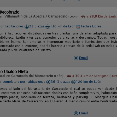
 Recobrado
 en
Villamartín de La Abadía / Carracedelo
(León)
a
28,8 km
de Santi
por habitaciones
22 plazas
130 km de León
Fechas Libres
con 9 habitaciones distribuidas en tres plantas; una de ellas adaptada para
iblioteca, jardín y terraza, comedor para cenas y desayunos. Todas nuest
iente íntimo. Son amplias e incorporan mobiliario e iluminación que invit
onectado con el exterior, podrás hacerlo a través de la señal Wifi en todas
ada y 6 de Villafranca del Bierzo.
Email
to Ubaldo Nieto
ural en
Carracedo del Monasterio
(León)
a
30,4 km
de Santigoso (Our
er completo y por habitaciones
36+3 plazas
120 km de León
amos al lado del Monasterio de Carracedo el cual se puede ver desde la
, contamos con ocho habitaciones dobles con baño completo y tv, habitación 
plio jardín, mobiliario de terraza, barbacoa y parking. El Albergue Uba
e Santa María de Carracedo, en El Bierzo. A medio camino entre Ponferrada 
Email