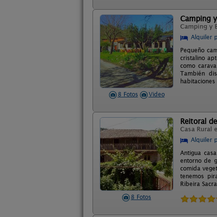
Camping y
Camping y 
Alquiler 
Pequeño camp
cristalino a
como carava
También dis
habitaciones
8 Fotos
Video
Reitoral d
Casa Rural 
Alquiler 
Antigua casa
entorno de g
comida veget
tenemos pira
Ribeira Sacra
8 Fotos