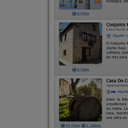
ecológica, e
8 Fotos
Conjunto R
Casa Rural 
Alquiler 
El Conjunto 
planta baja 
cafetera, tos
las tres para
8 Fotos
Casa Do C
Apartament
Alquil
Entre la Ri
arquitectura
las rodea. L
casa, nuestr
una sidra en 
44 Fotos
5 Videos