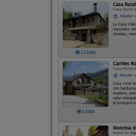
Casa Rural 
Casa Rural 
Alquiler 
La Casa Vill
mascotas rod
ciruelas, man
13 Fotos
Carriles 
Casa Rural 
Alquiler 
Casa rural d
con barbacoa.
madera, pied
valor etnográ
el principal 
8 Fotos
Moncloa d
Hotel en
Ca