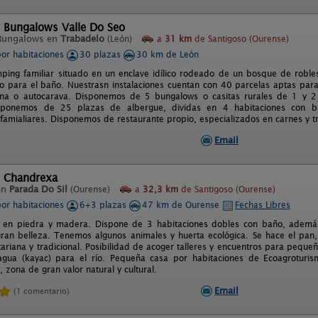
 Bungalows Valle Do Seo
Bungalows en
Trabadelo
(León)
a
31 km
de Santigoso (Ourense)
por habitaciones
30 plazas
30 km de León
ing familiar situado en un enclave idílico rodeado de un bosque de robles
pto para el baño. Nuestrasn instalaciones cuentan con 40 parcelas aptas par
na o autocarava. Disponemos de 5 bungalows o casitas rurales de 1 y 2 
ponemos de 25 plazas de albergue, dividas en 4 habitaciones con b
 famialiares. Disponemos de restaurante propio, especializados en carnes y tr
Email
e Chandrexa
en
Parada Do Sil
(Ourense)
a
32,3 km
de Santigoso (Ourense)
por habitaciones
6+3 plazas
47 km de Ourense
Fechas Libres
 en piedra y madera. Dispone de 3 habitaciones dobles con baño, además 
ran belleza. Tenemos algunos animales y huerta ecológica. Se hace el pan,
ariana y tradicional. Posibilidad de acoger talleres y encuentros para pequ
gua (kayac) para el río. Pequeña casa por habitaciones de Ecoagroturism
, zona de gran valor natural y cultural.
Email
(1 comentario)