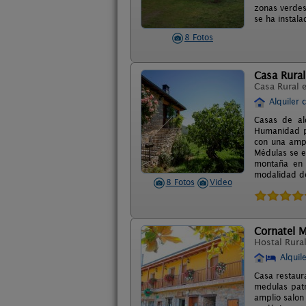
zonas verdes
se ha instala
8 Fotos
Casa Rura
Casa Rural 
Alquiler 
Casas de al
Humanidad po
con una ampl
Médulas se e
montaña en e
modalidad de
8 Fotos
Video
Cornatel 
Hostal Rura
Alquil
Casa restaur
medulas patr
amplio salon