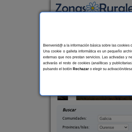
Busca por alojamiento
Alojamientos
>
Galicia
>
Ourense
> Santigos
Casas Rurales cerca 
Bienvenid@ a la información básica sobre las cookies 
Una cookie o galleta informática es un pequeño archiv
externas que nos prestan servicios. Las activadas y n
activarás el resto de cookies (analíticas y publicita
pulsando el botón
Rechazar
o elegir su activación/de
ediante
Pazo de Esposende
2-35 pers.
23+
15 €
 (Ourense)
Ribadavia (Ourense)
desde
desd
Buscar
Comunidades:
Provincias/Islas: