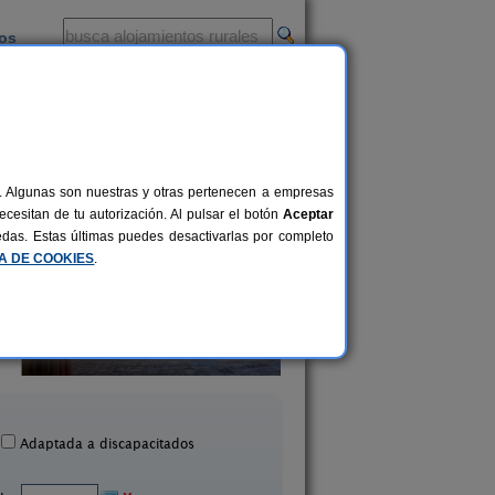
ios
-
al. Algunas son nuestras y otras pertenecen a empresas
cesitan de tu autorización. Al pulsar el botón
Aceptar
uedas. Estas últimas puedes desactivarlas por completo
CA DE COOKIES
.
Casa Grixo
Casa Ramirás
8-14+6 pers.
21 €
Grixó (Ourense)
Ramirás (Ourense
desde
Adaptada a discapacitados