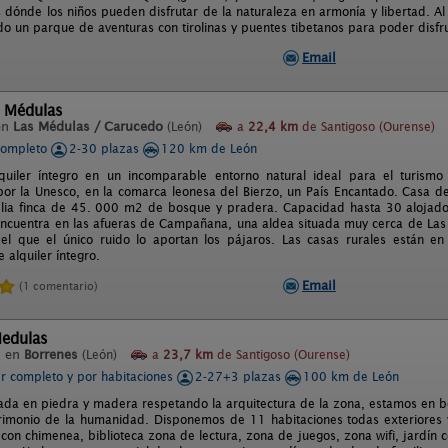
 dónde los niños pueden disfrutar de la naturaleza en armonía y libertad. Al
do un parque de aventuras con tirolinas y puentes tibetanos para poder disfru
Email
l Médulas
en
Las Médulas / Carucedo
(León)
a
22,4 km
de Santigoso (Ourense)
completo
2-30 plazas
120 km de León
quiler íntegro en un incomparable entorno natural ideal para el turismo
r la Unesco, en la comarca leonesa del Bierzo, un País Encantado. Casa 
ia finca de 45. 000 m2 de bosque y pradera. Capacidad hasta 30 alojados
ncuentra en las afueras de Campañana, una aldea situada muy cerca de La
l que el único ruido lo aportan los pájaros. Las casas rurales están en 
 alquiler íntegro.
Email
(1 comentario)
Medulas
l en
Borrenes
(León)
a
23,7 km
de Santigoso (Ourense)
er completo y por habitaciones
2-27+3 plazas
100 km de León
ada en piedra y madera respetando la arquitectura de la zona, estamos en bo
imonio de la humanidad. Disponemos de 11 habitaciones todas exteriores 
 con chimenea, biblioteca zona de lectura, zona de juegos, zona wifi, jardín