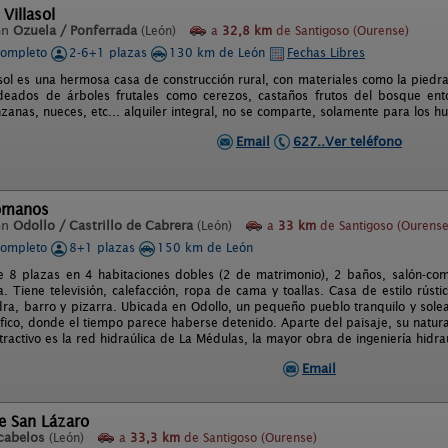
Villasol
en
Ozuela / Ponferrada
(León)
a
32,8 km
de Santigoso (Ourense)
completo
2-6+1 plazas
130 km de León
Fechas Libres
asol es una hermosa casa de construcción rural, con materiales como la pied
eados de árboles frutales como cerezos, castaños frutos del bosque entor
zanas, nueces, etc... alquiler integral, no se comparte, solamente para los 
Email
627..Ver teléfono
Romanos
en
Odollo / Castrillo de Cabrera
(León)
a
33 km
de Santigoso (Ourense
completo
8+1 plazas
150 km de León
e 8 plazas en 4 habitaciones dobles (2 de matrimonio), 2 baños, salón-com
 Tiene televisión, calefacción, ropa de cama y toallas. Casa de estilo rústico
ra, barro y pizarra. Ubicada en Odollo, un pequeño pueblo tranquilo y sol
fico, donde el tiempo parece haberse detenido. Aparte del paisaje, su natura
atractivo es la red hidraúlica de La Médulas, la mayor obra de ingeniería hidr
Email
e San Lázaro
cabelos
(León)
a
33,3 km
de Santigoso (Ourense)