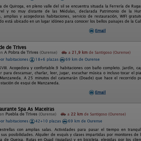
 de Quiroga, en pleno valle del sil se encuentra situada la Ferrería de Rugan
rel y no muy distante de las Médulas, declarada Patrimonio de la Hu
 amplias y acogedoras habitaciones, servicio de restauración, WIFI gratui
o está ubicado en un lugar idóneo para conocer los bellos paisajes de la Galic
Email
de de Trives
en
A Pobra de Trives
(Ourense)
a
21,9 km
de Santigoso (Ourense)
por habitaciones
18+6 plazas
69 km de Ourense
VIII. Acogedora y confortable.9 habitaciones con baño completo. Jardín, capil
r para descansar, charlar, leer, jugar, escuchar música o incluso tocar el pia
Manzaneda. A 25 minutos del catamarán (Doade) que hace el recorrido por
 estación de esqui de Manzaneda.
Email
aurante Spa As Maceiras
 en
Puebla de Trives
(Ourense)
a
22 km
de Santigoso (Ourense)
por habitaciones
42+10 plazas
69 km de Ourense
estrellas con amplias salas. Actividades para pasar el tiempo en tranqu
sus posibilidades. Alquiler de esquís y clases impartidas por monitores de 
 de Queixa. Rutas en Quad (guiadas) y en bicicleta, elegidas por los clien