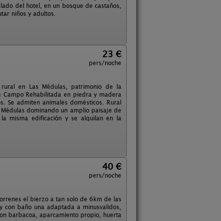
 lado del hotel, en un bosque de castaños,
tar niños y adultos.
23 €
pers/noche
 rural en Las Médulas, patrimonio de la
de Campo Rehabilitada en piedra y madera
. Se admiten animales domésticos. Rural
s Médulas dominando un amplio paisaje de
la misma edificación y se alquilan en la
40 €
pers/noche
rrenes el bierzo a tan solo de 6km de las
y con baño una adaptada a minusvalidos,
 con barbacoa, aparcamiento propio, huerta