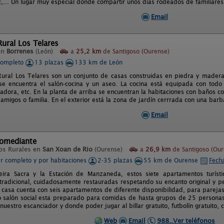
tc,... Un lugar muy especial donde compartir unos días rodeados de familiares
Email
ural Los Telares
en
Borrenes
(León)
a
25,2 km
de Santigoso (Ourense)
completo
13 plazas
133 km de León
Rural Los Telares son un conjunto de casas construidas en piedra y madera
se encuentra el salón-cocina y un aseo. La cocina está equipada con todo 
tadora, etc. En la planta de arriba se encuentran la habitaciones con baños c
 amigos o familia. En el exterior está la zona de jardín cerrrada con una bar
Email
omediante
os Rurales en
San Xoan de Rio
(Ourense)
a
26,9 km
de Santigoso (Our
er completo y por habitaciones
2-35 plazas
55 km de Ourense
Fecha
beira Sacra y la Estación de Manzaneda, estos siete apartamentos turíst
 tradicional, cuidadosamente restauradas respetando su encanto original y p
a casa cuenta con seis apartamentos de diferente disponibilidad, para parejas
o salón social esta preparado para comidas de hasta grupos de 25 personas 
nuestro escanciador y donde poder jugar al billar gratuito, futbolín gratuito, c
Web
Email
988..Ver teléfonos