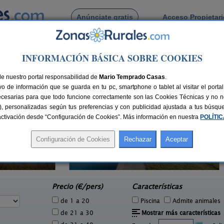
Anúnciate gratis
Acceso Propietar
Busca por pueblo
INFORMACIÓN BÁSICA SOBRE COOKIES
o
de Santigoso
de nuestro portal responsabilidad de
Mario Temprado Casas
.
o de información que se guarda en tu pc, smartphone o tablet al visitar el port
ecesarias para que todo funcione correctamente son las Cookies Técnicas y no ne
rias), personalizadas según tus preferencias y con publicidad ajustada a tus búsq
sactivación desde “Configuración de Cookies”. Más información en nuestra
POLÍTI
Casa Baralló
3 pers.
7+1 pers.
30 €
24 €
Lobios (Ourense)
e
desde
Precio (€/pers)
Características
de 1 a 20
Piscina
Admite animales
de 21 a 30
Mostrar más características