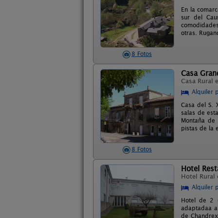
En la comarca
sur del Cau
comodidades,
otras. Rugand
8 Fotos
Casa Gran
Casa Rural 
Alquiler 
Casa del S. X
salas de esta
Montaña de 
pistas de la
8 Fotos
Hotel Rest
Hotel Rural
Alquiler 
Hotel de 2 
adaptadaa a 
de Chandrexa