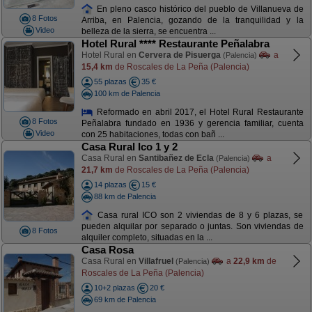
En pleno casco histórico del pueblo de Villanueva de
8 Fotos
Arriba, en Palencia, gozando de la tranquilidad y la
Video
belleza de la sierra, se encuentra ...
Hotel Rural **** Restaurante Peñalabra
Hotel Rural en
Cervera de Pisuerga
a
(Palencia)
15,4 km
de Roscales de La Peña (Palencia)
55 plazas
35 €
100 km de Palencia
Reformado en abril 2017, el Hotel Rural Restaurante
8 Fotos
Peñalabra fundado en 1936 y gerencia familiar, cuenta
Video
con 25 habitaciones, todas con bañ ...
Casa Rural Ico 1 y 2
Casa Rural en
Santibañez de Ecla
a
(Palencia)
21,7 km
de Roscales de La Peña (Palencia)
14 plazas
15 €
88 km de Palencia
Casa rural ICO son 2 viviendas de 8 y 6 plazas, se
pueden alquilar por separado o juntas. Son viviendas de
8 Fotos
alquiler completo, situadas en la ...
Casa Rosa
Casa Rural en
Villafruel
a
22,9 km
de
(Palencia)
Roscales de La Peña (Palencia)
10+2 plazas
20 €
69 km de Palencia