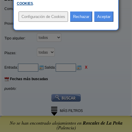
COOKIES
.
Comunidades:
Provincias/Islas:
Tipo alquiler:
Plazas:
X
Entrada:
Salida:
Fechas más buscadas
pueblo:
MÁS FILTROS
No se han encontrado alojamientos en
Roscales de La Peña
(Palencia)