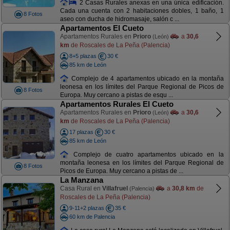
2 Casas Rurales anexas en una única edificación.
Cada una cuenta con 2 habitaciones dobles, 1 baño, 1
8 Fotos
aseo con ducha de hidromasaje, salón c ...
Apartamentos El Cueto
Apartamentos Rurales en
Prioro
a
30,6
(León)
km
de Roscales de La Peña (Palencia)
8+5 plazas
30 €
85 km de León
Complejo de 4 apartamentos ubicado en la montaña
leonesa en los límites del Parque Regional de Picos de
8 Fotos
Europa. Muy cercano a pistas de esqu ...
Apartamentos Rurales El Cueto
Apartamentos Rurales en
Prioro
a
30,6
(León)
km
de Roscales de La Peña (Palencia)
17 plazas
30 €
85 km de León
Complejo de cuatro apartamentos ubicado en la
montaña leonesa en los límites del Parque Regional de
8 Fotos
Picos de Europa. Muy cercano a pistas de ...
La Manzana
Casa Rural en
Villafruel
a
30,8 km
de
(Palencia)
Roscales de La Peña (Palencia)
9-11+2 plazas
35 €
60 km de Palencia