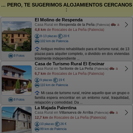
... PERO, TE SUGERIMOS ALOJAMIENTOS CERCANOS
:
El Molino de Respenda
Casa Rural en
Respenda de la Peña
a
(Palencia)
4,8 km
de Roscales de La Peña (Palencia)
8-13 plazas
20 €
102 km de Palencia
Antiguo molino rehabilitado para el turismo rural, de 13
plazas para alquiler completo, o dividido en dos viviendas
8 Fotos
totalmente independiente ...
Casa de Turismo Rural El Encinar
Casa Rural en
Tarilonte de La Peña
a
(Palencia)
6,7 km
de Roscales de La Peña (Palencia)
9 plazas
19 €
110 km de Palencia
Mi casa de turismo rural, reúne aquello que un grupo o
familia espera encontrar en un entorno rural, traquilidad,
8 Fotos
relajación y comodidad. Da ...
La Majada Palentina
Casa Rural en
Villanueva de Arriba
a
(Palencia)
12,7 km
de Roscales de La Peña (Palencia)
10 plazas
26 €
99 km de Palencia