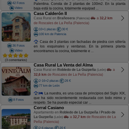
42 Fotos
Palentina. Consta de 2 plantas de 100m2. En la planta
Video
baja está la cocina, totalmente equipad ...
Casa Calderón II
Casa Rural en
Brañosera
a
32,2 km
(Palencia)
de Roscales de La Peña (Palencia)
10+1 plazas
30 €
100 km de Palencia
Casa de 3 plantas con fachadas de piedra con sillería
36 Fotos
en los esquinales y ventanas. En la primera planta
Video
encontramos la cocina, totalmente e ...
(3 comentarios)
Casa Rural La Venta del Alma
Casa Rural en
Robledo de La Guzpeña
a
(León)
32,6 km
de Roscales de La Peña (Palencia)
2-16+2 plazas
26 €
77 km de León
La nuestra, es una casa de principios del Siglo XIX,
que ha sido recientemente restaurada con todo mimo y
8 Fotos
respeto. Se ha puesto especial car ...
Corral Casiano
Apartamento en
Robledo de La Guzpeña / Prado de
La Guzpeña
a
32,7 km
de Roscales de La
(León)
Peña (Palencia)
2-6 plazas
20 €