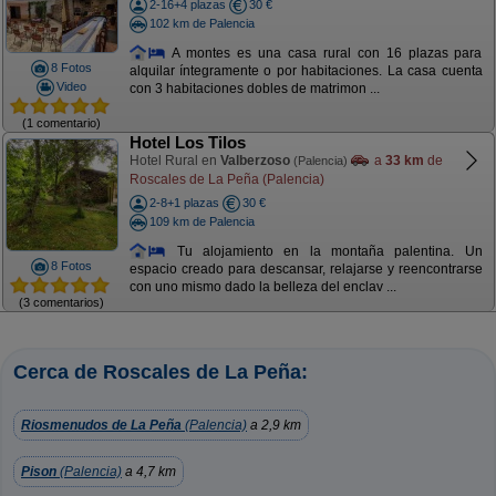
2-16+4 plazas
30 €
102 km de Palencia
A montes es una casa rural con 16 plazas para
8 Fotos
alquilar íntegramente o por habitaciones. La casa cuenta
Video
con 3 habitaciones dobles de matrimon ...
(1 comentario)
Hotel Los Tilos
Hotel Rural en
Valberzoso
a
33 km
de
(Palencia)
Roscales de La Peña (Palencia)
2-8+1 plazas
30 €
109 km de Palencia
Tu alojamiento en la montaña palentina. Un
8 Fotos
espacio creado para descansar, relajarse y reencontrarse
con uno mismo dado la belleza del enclav ...
(3 comentarios)
Cerca de Roscales de La Peña:
Riosmenudos de La Peña
(Palencia)
a 2,9 km
Pison
(Palencia)
a 4,7 km