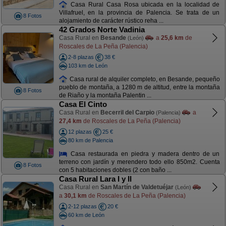
Casa Rural Casa Rosa ubicada en la localidad de
Villafruel, en la provincia de Palencia. Se trata de un
8 Fotos
alojamiento de carácter rústico reha ...
42 Grados Norte Vadinia
Casa Rural en
Besande
a
25,6 km
de
(León)
Roscales de La Peña (Palencia)
2-8 plazas
38 €
103 km de León
Casa rural de alquiler completo, en Besande, pequeño
pueblo de montaña, a 1280 m de altitud, entre la montaña
8 Fotos
de Riaño y la montaña Palentin ...
Casa El Cinto
Casa Rural en
Becerril del Carpio
a
(Palencia)
27,4 km
de Roscales de La Peña (Palencia)
12 plazas
25 €
80 km de Palencia
Casa restaurada en piedra y madera dentro de un
terreno con jardín y merendero todo ello 850m2. Cuenta
8 Fotos
con 5 habitaciones dobles (2 con baño ...
Casa Rural Lara I y II
Casa Rural en
San Martín de Valdetuéjar
(León)
a
30,1 km
de Roscales de La Peña (Palencia)
2-12 plazas
20 €
60 km de León