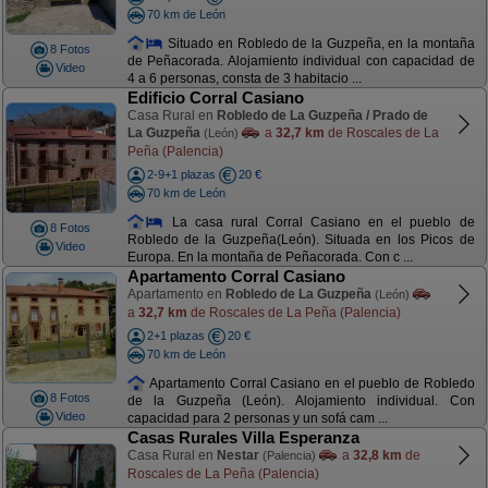
70 km de León
Situado en Robledo de la Guzpeña, en la montaña
8 Fotos
de Peñacorada. Alojamiento individual con capacidad de
Video
4 a 6 personas, consta de 3 habitacio ...
Edificio Corral Casiano
Casa Rural en
Robledo de La Guzpeña / Prado de
La Guzpeña
a
32,7 km
de Roscales de La
(León)
Peña (Palencia)
2-9+1 plazas
20 €
70 km de León
La casa rural Corral Casiano en el pueblo de
8 Fotos
Robledo de la Guzpeña(León). Situada en los Picos de
Video
Europa. En la montaña de Peñacorada. Con c ...
Apartamento Corral Casiano
Apartamento en
Robledo de La Guzpeña
(León)
a
32,7 km
de Roscales de La Peña (Palencia)
2+1 plazas
20 €
70 km de León
Apartamento Corral Casiano en el pueblo de Robledo
8 Fotos
de la Guzpeña (León). Alojamiento individual. Con
Video
capacidad para 2 personas y un sofá cam ...
Casas Rurales Villa Esperanza
Casa Rural en
Nestar
a
32,8 km
de
(Palencia)
Roscales de La Peña (Palencia)