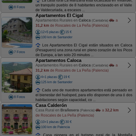
La casa rural La Manzana está localizada en Villafruel,
un tranquilo pueblo de 8 habitantes enclavado en el Valle
8 Fotos
de Valdecuriada, a escasos ...
Apartamentos El Cigal
Apartamentos Rurales en
Caloca
a
(Cantabria)
31,2 km
de Roscales de La Peña (Palencia)
12+5 plazas
15 €
100 km de Santander
Los Apartamentos El Cigal están situados en Caloca
(Pesaguero) una zona rural en pleno corazón de los Picos
7 Fotos
de Europa, a tan solo 20 minutos ...
Apartamentos Caloca
Apartamentos Rurales en
Caloca
a
(Cantabria)
31,2 km
de Roscales de La Peña (Palencia)
4+1 plazas
19 €
125 km de Santander
Cada uno de nuestros apartamentos está pensado en
el bienestar del huésped, para ello disponen de una ó dos
8 Fotos
habitaciones según capacidad, co ...
Casa Calderón
Casa Rural en
Brañosera
a
32,2 km
(Palencia)
de Roscales de La Peña (Palencia)
10+1 plazas
30 €
100 km de Palencia
Casa pionera en el turismo rural de la Montaña