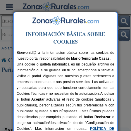
INFORMACIÓN BÁSICA SOBRE
COOKIES
Alojamientos
>
Castilla y León
>
Palencia
> Roscales de La Peña
Bienvenid@ a la información básica sobre las cookies de
Casas Rurales cerca de Roscales de La
nuestro portal responsabilidad de
Mario Temprado Casas
.
Una cookie o galleta informática es un pequeño archivo de
Peña
información que se guarda en tu pc, smartphone o tablet al
visitar el portal. Algunas son nuestras y otras pertenecen a
empresas externas que nos prestan servicios. Las activadas
y necesarias para que todo funcione correctamente son las
Cookies Técnicas y no necesitan de tu autorización. Al pulsar
el botón
Aceptar
activarás el resto de cookies (analíticas y
publicitarias), personalizadas según tus preferencias y con
publicidad ajustada a tus búsquedas. Estas últimas puedes
La Casona de Támara
rs.
14 pers.
 €
30 €
Támara de Campos (Palencia)
desde
desactivarlas por completo pulsando el botón
Rechazar
o
elegir su activación/desactivación desde “Configuración de
Cookies”. Más información en nuestra
POLÍTICA DE
Buscar