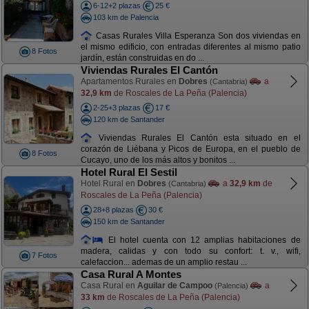
6-12+2 plazas
25 €
103 km de Palencia
Casas Rurales Villa Esperanza Son dos viviendas en
el mismo edificio, con entradas diferentes al mismo patio
8 Fotos
jardín, están construidas en do ...
Viviendas Rurales El Cantón
Apartamentos Rurales en
Dobres
a
(Cantabria)
32,9 km
de Roscales de La Peña (Palencia)
2-25+3 plazas
17 €
120 km de Santander
Viviendas Rurales El Cantón esta situado en el
corazón de Liébana y Picos de Europa, en el pueblo de
8 Fotos
Cucayo, uno de los más altos y bonitos ...
Hotel Rural El Sestil
Hotel Rural en
Dobres
a
32,9 km
de
(Cantabria)
Roscales de La Peña (Palencia)
28+8 plazas
30 €
150 km de Santander
El hotel cuenta con 12 amplias habitaciones de
madera, calidas y con todo su confort: t. v., wifi,
7 Fotos
calefaccion... ademas de un amplio restau ...
Casa Rural A Montes
Casa Rural en
Aguilar de Campoo
a
(Palencia)
33 km
de Roscales de La Peña (Palencia)