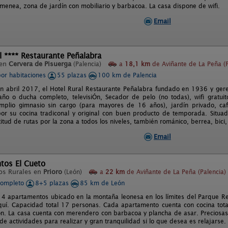
menea, zona de jardín con mobiliario y barbacoa. La casa dispone de wifi.
Email
l **** Restaurante Peñalabra
 en
Cervera de Pisuerga
(Palencia)
a
18,1 km
de Aviñante de La Peña (P
por habitaciones
55 plazas
100 km de Palencia
 abril 2017, el Hotel Rural Restaurante Peñalabra fundado en 1936 y geren
ño o ducha completo, televisiÓn, Secador de pelo (no todas), wifi gratuit
amplio gimnasio sin cargo (para mayores de 16 años), jardín privado, ca
por su cocina tradiconal y original con buen producto de temporada. Situa
titud de rutas por la zona a todos los niveles, también románico, berrea, bici, 
Email
tos El Cueto
os Rurales en
Prioro
(León)
a
22 km
de Aviñante de La Peña (Palencia)
completo
8+5 plazas
85 km de León
4 apartamentos ubicado en la montaña leonesa en los límites del Parque Re
quí. Capacidad total 17 personas. Cada apartamento cuenta con cocina tot
ón. La casa cuenta con merendero con barbacoa y plancha de asar. Preciosas v
de actividades para realizar y gran tranquilidad si lo que desea es relajarse.