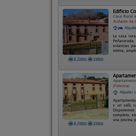
Edificio C
Casa Rural 
Aviñante de 
Alquil
La casa rura
Peñacorada.
estancias p
intima, ampl
8 Fotos
Video
Apartamen
Apartament
(Palencia)
Alquiler 
Apartamento 
y un sofá c
Disponemos 
completo, et
una piscina 
8 Fotos
Video