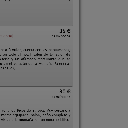
35 €
alencia)
pers/noche
cia familiar, cuenta con 25 habitaciones,
o en todo el hotel, salón de tv, salón de
fetería y un afamado restaurante que se
do en el corazón de la Montaña Palentina.
caballos,...
30 €
pers/noche
gional de Picos de Europa. Muy cercano a
almente equipada, salón, baño completo y
istas a la montaña, en un entorno idílico,