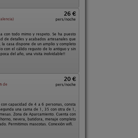
26 €
alencia)
pers/noche
ada con todo mimo y respeto. Se ha puesto
ad de detalles y acabados artesanales que
, la casa dispone de un amplio y completo
 con el cálido regusto de lo antiguo y sin
oca del año, una visita inolvidable!!
20 €
m
de
pers/noche
 con capacidad de 4 a 6 personas, consta
 segunda una cama de 1, 35 con otra de 1,
s, mesas. Zona de Aparcamiento. Cuenta con
, horno, nevera, batidora, menaje completo
tado. Permitimos mascotas. Conexión wifi.