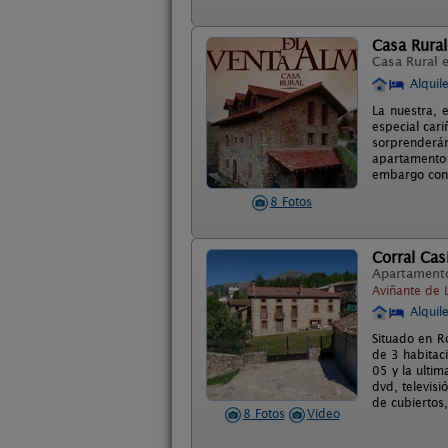
Casa Rural
Casa Rural 
Alquil
La nuestra, 
especial car
sorprenderán
apartamento 
embargo con l
8 Fotos
Corral Cas
Apartament
Aviñante de 
Alquil
Situado en R
de 3 habitac
05 y la ulti
dvd, televis
de cubiertos
8 Fotos
Video