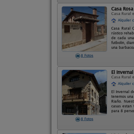
Casa Rosa
Casa Rural 
Alquiler 
Casa Rural C
rústico reha
de cada una 
futbolin, dia
una barbacoa
8 Fotos
El Invernal
Casa Rural 
Alquiler 
El Invernal d
tenemos una 
Riaño. Nues
casas estan 
para 8 perso
8 Fotos