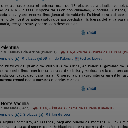
no rehabilitado para el turismo rural, de 13 plazas para alquiler complet
es de 8 y 5 plazas. Dispone de salón con chimenea, 2 cocinas, 3 baños, 1
tada al sur y una enorme finca junto al río Valdavia. Es ideal para disfrutar 
ngenio de nuestros antepasados que aprovechaban la fuerza del agua para m
ontaña, recoger setas y sobre todo desconectar.
Email
Palentina
en
Villanueva de Arriba
(Palencia)
a
6,4 km
de Aviñante de La Peña (Pa
completo
10 plazas
99 km de Palencia
Fechas Libres
co histórico del pueblo de Villanueva de Arriba, en Palencia, gozando de la 
estra bonita finca, con bonita fachada de piedra y madera, en la que una ac
ienda con capacidad para hasta 10 personas, en cuyo interior un estilo rústi
 máxima comodidad a nuestros queridos clientes.
Email
 Norte Vadinia
en
Besande
(León)
a
16,8 km
de Aviñante de La Peña (Palencia)
completo
2-8 plazas
103 km de León
e alquiler completo, en Besande, pequeño pueblo de montaña, a 1280 m de
entina. La casa dispone de 4 habitaciones, tres cuartos de baño, cocina