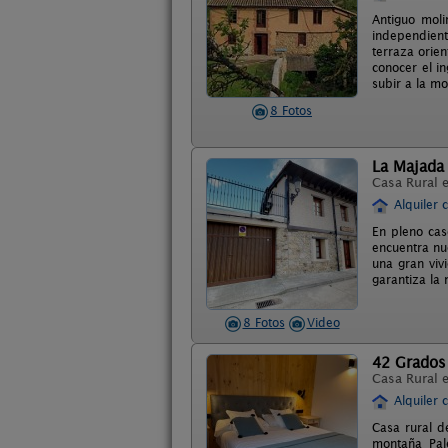
Antiguo moli
independient
terraza orien
conocer el i
subir a la m
8 Fotos
La Majada 
Casa Rural 
Alquiler 
En pleno cas
encuentra nu
una gran viv
garantiza la
8 Fotos
Video
42 Grados
Casa Rural 
Alquiler 
Casa rural d
montaña Pal