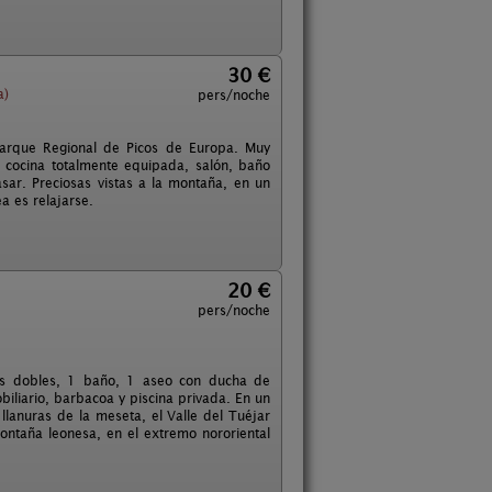
30 €
a)
pers/noche
Parque Regional de Picos de Europa. Muy
 cocina totalmente equipada, salón, baño
ar. Preciosas vistas a la montaña, en un
ea es relajarse.
20 €
pers/noche
nes dobles, 1 baño, 1 aseo con ducha de
iliario, barbacoa y piscina privada. En un
 llanuras de la meseta, el Valle del Tuéjar
ontaña leonesa, en el extremo nororiental