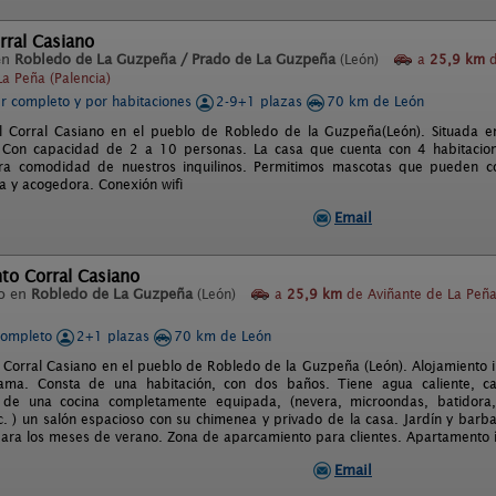
orral Casiano
en
Robledo de La Guzpeña / Prado de La Guzpeña
(León)
a
25,9 km
d
La Peña (Palencia)
er completo y por habitaciones
2-9+1 plazas
70 km de León
l Corral Casiano en el pueblo de Robledo de la Guzpeña(León). Situada e
 Con capacidad de 2 a 10 personas. La casa que cuenta con 4 habitacion
ara comodidad de nuestros inquilinos. Permitimos mascotas que pueden co
ia y acogedora. Conexión wifi
Email
to Corral Casiano
o en
Robledo de La Guzpeña
(León)
a
25,9 km
de Aviñante de La Peñ
completo
2+1 plazas
70 km de León
Corral Casiano en el pueblo de Robledo de la Guzpeña (León). Alojamiento 
ama. Consta de una habitación, con dos baños. Tiene agua caliente, cale
de una cocina completamente equipada, (nevera, microondas, batidora, 
c. ) un salón espacioso con su chimenea y privado de la casa. Jardín y barba
para los meses de verano. Zona de aparcamiento para clientes. Apartamento í
Email