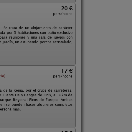
20 €
pers/noche
a. Se trata de un alojamiento de carácter
ada por 5 habitaciones con baño exclusivo
para reuniones y una sala de juegos con
so jardín, un estupendo porche acristalado,
17 €
ia)
pers/noche
la de la Reina, por el cruce de carreteras,
 de Fuente De y Cangas de Onís, a 18km de
 parque Regional Picos de Europa. Ambas
en se pueden hacer alquileres completos
persona mas.