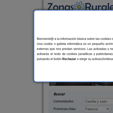
Busca por alojamiento
Alojamientos
>
Castilla y León
>
Palencia
> Av
Casas Rurales cerca 
Bienvenid@ a la información básica sobre las cookies 
Una cookie o galleta informática es un pequeño archiv
externas que nos prestan servicios. Las activadas y n
activarás el resto de cookies (analíticas y publicita
pulsando el botón
Rechazar
o elegir su activación/de
erón
La Casona de Támara
10+1 pers.
1
30 €
lencia)
Támara de Campos (Palencia)
desde
desd
Buscar
Comunidades:
Provincias/Islas: