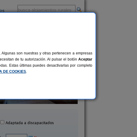
ios
-
al. Algunas son nuestras y otras pertenecen a empresas
cesitan de tu autorización. Al pulsar el botón
Aceptar
uedas. Estas últimas puedes desactivarlas por completo
CA DE COOKIES
.
El Arco
Hotel Los Tilos
12-25 pers.
40 €
cerril de Campos (Palencia)
Valberzoso (Palenci
desde
Adaptada a discapacitados