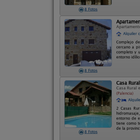
8 Fotos
Apartamen
Apartament
Alquiler 
Complejo de
cercano a pi
completo y u
entorno idíli
8 Fotos
Casa Rural 
Casa Rural 
(Palencia)
Alquil
2 Casas Rur
hidromasaje,
entorno de en
tiene como t
de la provinc
8 Fotos