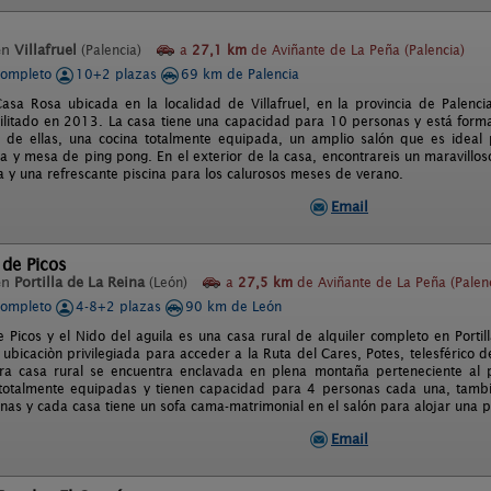
en
Villafruel
(Palencia)
a
27,1 km
de Aviñante de La Peña (Palencia)
completo
10+2 plazas
69 km de Palencia
asa Rosa ubicada en la localidad de Villafruel, en la provincia de Palenci
bilitado en 2013. La casa tiene una capacidad para 10 personas y está form
de ellas, una cocina totalmente equipada, un amplio salón que es ideal 
na y mesa de ping pong. En el exterior de la casa, encontrareis un maravillo
 y una refrescante piscina para los calurosos meses de verano.
Email
 de Picos
en
Portilla de La Reina
(León)
a
27,5 km
de Aviñante de La Peña (Palenc
completo
4-8+2 plazas
90 km de León
e Picos y el Nido del aguila es una casa rural de alquiler completo en Portil
ubicaciòn privilegiada para acceder a la Ruta del Cares, Potes, telesférico
tra casa rural se encuentra enclavada en plena montaña perteneciente al
totalmente equipadas y tienen capacidad para 4 personas cada una, tambi
nas y cada casa tiene un sofa cama-matrimonial en el salón para alojar una 
Email