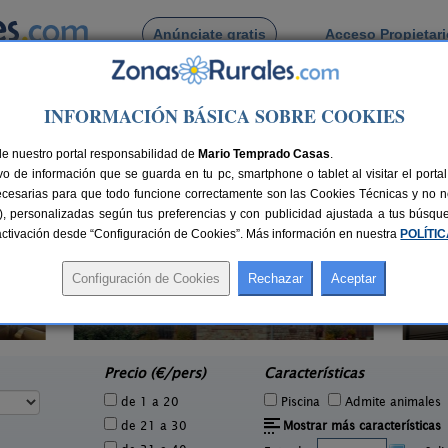
Anúnciate gratis
Acceso Propietar
Busca por pueblo
INFORMACIÓN BÁSICA SOBRE COOKIES
iñante de La Peña
de Aviñante de La Peña
de nuestro portal responsabilidad de
Mario Temprado Casas
.
o de información que se guarda en tu pc, smartphone o tablet al visitar el port
ecesarias para que todo funcione correctamente son las Cookies Técnicas y no ne
rias), personalizadas según tus preferencias y con publicidad ajustada a tus búsq
sactivación desde “Configuración de Cookies”. Más información en nuestra
POLÍTI
Casa Calderón II
4 pers.
10+1 pers.
30 €
30 €
Brañosera (Palencia)
Be
e
desde
Precio (€/pers)
Características
de 1 a 20
Piscina
Admite animales
de 21 a 30
Mostrar más características