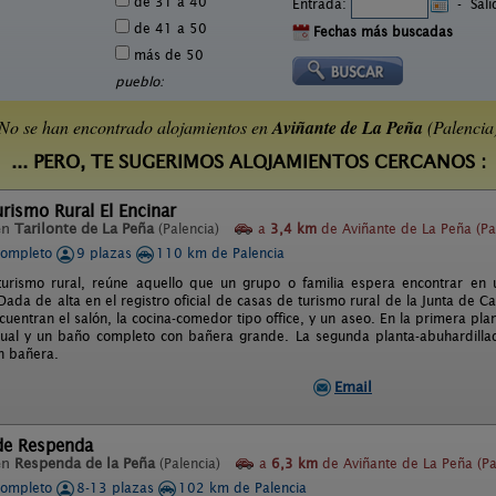
de 31 a 40
Entrada:
-
Sal
de 41 a 50
Fechas más buscadas
más de 50
pueblo:
No se han encontrado alojamientos en
Aviñante de La Peña
(Palencia
... PERO, TE SUGERIMOS ALOJAMIENTOS CERCANOS :
rismo Rural El Encinar
en
Tarilonte de La Peña
(Palencia)
a
3,4 km
de Aviñante de La Peña (Pa
completo
9 plazas
110 km de Palencia
urismo rural, reúne aquello que un grupo o familia espera encontrar en un
da de alta en el registro oficial de casas de turismo rural de la Junta de Cas
cuentran el salón, la cocina-comedor tipo office, y un aseo. En la primera pla
dual y un baño completo con bañera grande. La segunda planta-abuhardilla
n bañera.
Email
 de Respenda
en
Respenda de la Peña
(Palencia)
a
6,3 km
de Aviñante de La Peña (Pa
completo
8-13 plazas
102 km de Palencia