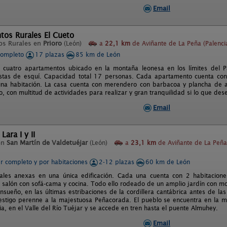
Email
tos Rurales El Cueto
os Rurales en
Prioro
(León)
a
22,1 km
de Aviñante de La Peña (Palenci
completo
17 plazas
85 km de León
 cuatro apartamentos ubicado en la montaña leonesa en los límites del 
stas de esquí. Capacidad total 17 personas. Cada apartamento cuenta con
na habitación. La casa cuenta con merendero con barbacoa y plancha de as
co, con multitud de actividades para realizar y gran tranquilidad si lo que des
Email
Lara I y II
en
San Martín de Valdetuéjar
(León)
a
23,1 km
de Aviñante de La Peña
er completo y por habitaciones
2-12 plazas
60 km de León
ales anexas en una única edificación. Cada una cuenta con 2 habitacio
 salón con sofá-cama y cocina. Todo ello rodeado de un amplio jardín con mob
sueño, en las últimas estribaciones de la cordillera cantábrica antes de las
estigo perenne a la majestuosa Peñacorada. El pueblo se encuentra en la m
ia, en el Valle del Río Tuéjar y se accede en tren hasta el puente Almuhey.
Email