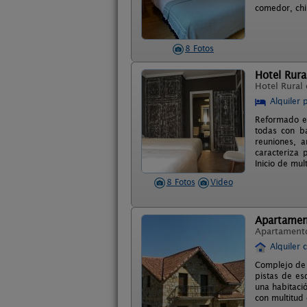
comedor, chi
8 Fotos
Hotel Rura
Hotel Rural
Alquiler 
Reformado en
todas con ba
reuniones, 
caracteriza 
Inicio de mul
8 Fotos
Video
Apartamen
Apartament
Alquiler 
Complejo de 
pistas de es
una habitaci
con multitud 