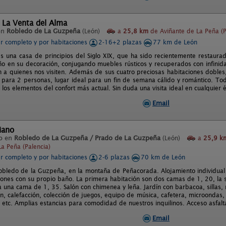
 La Venta del Alma
en
Robledo de La Guzpeña
(León)
a
25,8 km
de Aviñante de La Peña (P
er completo y por habitaciones
2-16+2 plazas
77 km de León
es una casa de principios del Siglo XIX, que ha sido recientemente restaur
iño en su decoración, conjugando muebles rústicos y recuperados con infinid
 a quienes nos visiten. Además de sus cuatro preciosas habitaciones dobles
para 2 personas, lugar ideal para un fin de semana cálido y romántico. Todo
os elementos del confort más actual. Sin duda una visita ideal en cualquier ép
Email
iano
o en
Robledo de La Guzpeña / Prado de La Guzpeña
(León)
a
25,9 k
La Peña (Palencia)
er completo y por habitaciones
2-6 plazas
70 km de León
obledo de la Guzpeña, en la montaña de Peñacorada. Alojamiento individual
iones con su propio baño. La primera habitación son dos camas de 1, 20, la
ma una cama de 1, 35. Salón con chimenea y leña. Jardín con barbacoa, silla
ión, calefacción, colección de juegos, equipo de música, cafetera, microondas
, etc. Amplias estancias para comodidad de nuestros inquilinos. Acceso asfal
Email