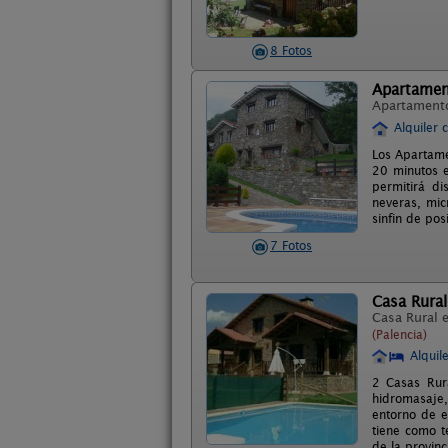
8 Fotos
Apartament
Apartament
Alquiler 
Los Apartame
20 minutos e
permitirá di
neveras, mic
sinfin de po
7 Fotos
Casa Rural 
Casa Rural 
(Palencia)
Alquil
2 Casas Rur
hidromasaje,
entorno de en
tiene como t
de la provinc