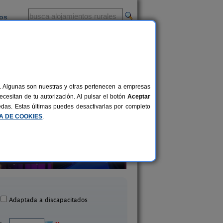
ios
-
al. Algunas son nuestras y otras pertenecen a empresas
cesitan de tu autorización. Al pulsar el botón
Aceptar
uedas. Estas últimas puedes desactivarlas por completo
CA DE COOKIES
.
Hotel Rural **** Resta
La Solana
Peñalabra
10+4 pers.
50 €
unilla de La Vega (Palencia)
Cervera de Pisuerga (Pa
desde
Adaptada a discapacitados