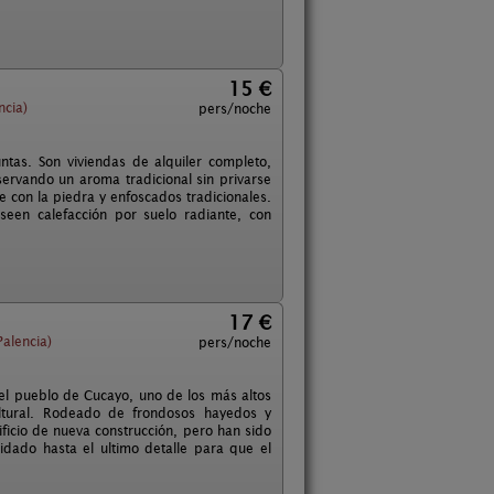
15 €
ncia)
pers/noche
tas. Son viviendas de alquiler completo,
servando un aroma tradicional sin privarse
 con la piedra y enfoscados tradicionales.
een calefacción por suelo radiante, con
17 €
alencia)
pers/noche
 el pueblo de Cucayo, uno de los más altos
ultural. Rodeado de frondosos hayedos y
icio de nueva construcción, pero han sido
idado hasta el ultimo detalle para que el