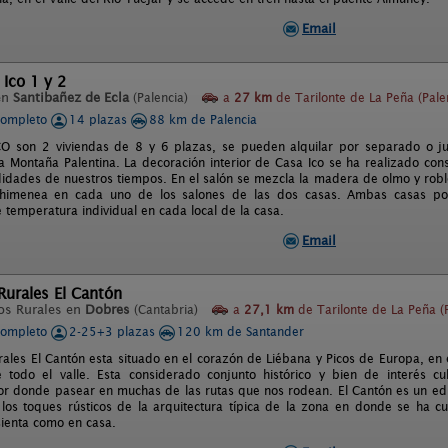
Email
 Ico 1 y 2
en
Santibañez de Ecla
(Palencia)
a
27 km
de Tarilonte de La Peña (Pale
completo
14 plazas
88 km de Palencia
CO son 2 viviendas de 8 y 6 plazas, se pueden alquilar por separado o jun
la Montaña Palentina. La decoración interior de Casa Ico se ha realizado con
idades de nuestros tiempos. En el salón se mezcla la madera de olmo y roble
chimenea en cada uno de los salones de las dos casas. Ambas casas pos
 temperatura individual en cada local de la casa.
Email
Rurales El Cantón
os Rurales en
Dobres
(Cantabria)
a
27,1 km
de Tarilonte de La Peña (P
completo
2-25+3 plazas
120 km de Santander
rales El Cantón esta situado en el corazón de Liébana y Picos de Europa, en
 todo el valle. Esta considerado conjunto histórico y bien de interés c
or donde pasear en muchas de las rutas que nos rodean. El Cantón es un edif
los toques rústicos de la arquitectura típica de la zona en donde se ha cu
ienta como en casa.