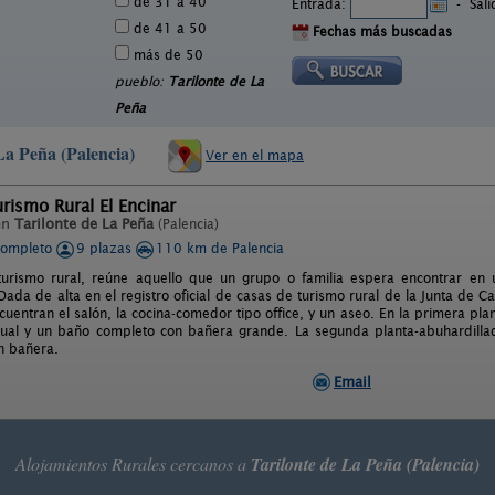
de 31 a 40
Entrada:
-
Sal
de 41 a 50
Fechas más buscadas
más de 50
pueblo:
Tarilonte de La
Peña
La Peña (Palencia)
Ver en el mapa
rismo Rural El Encinar
en
Tarilonte de La Peña
(Palencia)
completo
9 plazas
110 km de Palencia
urismo rural, reúne aquello que un grupo o familia espera encontrar en un
da de alta en el registro oficial de casas de turismo rural de la Junta de Cas
cuentran el salón, la cocina-comedor tipo office, y un aseo. En la primera pla
dual y un baño completo con bañera grande. La segunda planta-abuhardilla
n bañera.
Email
Alojamientos Rurales cercanos a
Tarilonte de La Peña (Palencia)