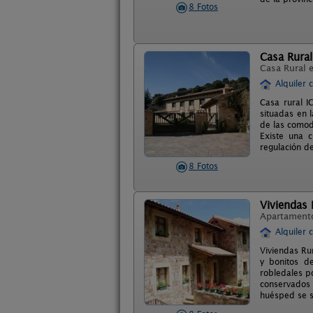
8 Fotos
Casa Rural
Casa Rural 
Alquiler 
Casa rural I
situadas en 
de las comod
Existe una 
regulación de
8 Fotos
Viviendas 
Apartament
Alquiler 
Viviendas Ru
y bonitos de
robledales p
conservados 
huésped se s