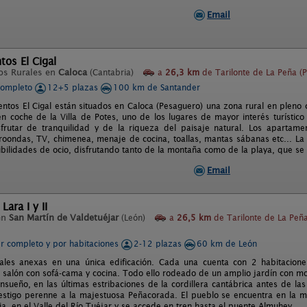
Email
os El Cigal
os Rurales en
Caloca
(Cantabria)
a
26,3 km
de Tarilonte de La Peña (P
completo
12+5 plazas
100 km de Santander
ntos El Cigal están situados en Caloca (Pesaguero) una zona rural en pleno 
n coche de la Villa de Potes, uno de los lugares de mayor interés turístico 
sfrutar de tranquilidad y de la riqueza del paisaje natural. Los apartame
roondas, TV, chimenea, menaje de cocina, toallas, mantas sábanas etc... La
sibilidades de ocio, disfrutando tanto de la montaña como de la playa, que s
Email
Lara I y II
en
San Martín de Valdetuéjar
(León)
a
26,5 km
de Tarilonte de La Peñ
er completo y por habitaciones
2-12 plazas
60 km de León
ales anexas en una única edificación. Cada una cuenta con 2 habitacio
 salón con sofá-cama y cocina. Todo ello rodeado de un amplio jardín con mob
sueño, en las últimas estribaciones de la cordillera cantábrica antes de las
estigo perenne a la majestuosa Peñacorada. El pueblo se encuentra en la m
ia, en el Valle del Río Tuéjar y se accede en tren hasta el puente Almuhey.