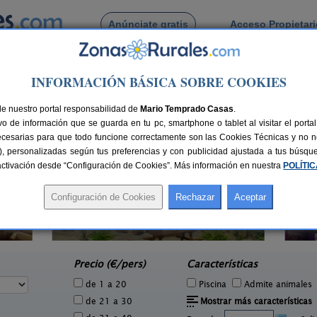
Anúnciate gratis
Acceso Propietar
Busca por pueblo
INFORMACIÓN BÁSICA SOBRE COOKIES
rilonte de La Peña
ilonte de La Peña
de nuestro portal responsabilidad de
Mario Temprado Casas
.
o de información que se guarda en tu pc, smartphone o tablet al visitar el port
ecesarias para que todo funcione correctamente son las Cookies Técnicas y no ne
rias), personalizadas según tus preferencias y con publicidad ajustada a tus búsq
sactivación desde “Configuración de Cookies”. Más información en nuestra
POLÍTI
Casa Calderón
4 pers.
10+1 pers.
30 €
30 €
Brañosera (Palencia)
Lag
e
desde
Precio (€/pers)
Características
de 1 a 20
Piscina
Admite animales
de 21 a 30
Mostrar más características