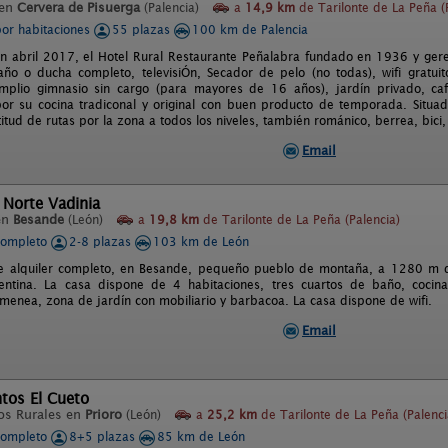
 en
Cervera de Pisuerga
(Palencia)
a
14,9 km
de Tarilonte de La Peña (
por habitaciones
55 plazas
100 km de Palencia
 abril 2017, el Hotel Rural Restaurante Peñalabra fundado en 1936 y geren
ño o ducha completo, televisiÓn, Secador de pelo (no todas), wifi gratuit
amplio gimnasio sin cargo (para mayores de 16 años), jardín privado, ca
por su cocina tradiconal y original con buen producto de temporada. Situa
titud de rutas por la zona a todos los niveles, también románico, berrea, bici, 
Email
 Norte Vadinia
en
Besande
(León)
a
19,8 km
de Tarilonte de La Peña (Palencia)
completo
2-8 plazas
103 km de León
e alquiler completo, en Besande, pequeño pueblo de montaña, a 1280 m de
entina. La casa dispone de 4 habitaciones, tres cuartos de baño, cocina
menea, zona de jardín con mobiliario y barbacoa. La casa dispone de wifi.
Email
tos El Cueto
os Rurales en
Prioro
(León)
a
25,2 km
de Tarilonte de La Peña (Palenci
completo
8+5 plazas
85 km de León