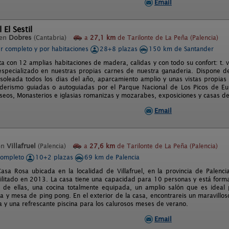
Email
 El Sestil
 en
Dobres
(Cantabria)
a
27,1 km
de Tarilonte de La Peña (Palencia)
er completo y por habitaciones
28+8 plazas
150 km de Santander
ta con 12 amplias habitaciones de madera, calidas y con todo su confort: t. v
especializado en nuestras propias carnes de nuestra ganaderia. Dispone de
soleada todos los dias del año, aparcamiento amplio y unas vistas propias
derismo guiadas o autoguiadas por el Parque Nacional de Los Picos de Euro
eos, Monasterios e iglasias romanizas y mozarabes, exposiciones y casas de
Email
en
Villafruel
(Palencia)
a
27,6 km
de Tarilonte de La Peña (Palencia)
completo
10+2 plazas
69 km de Palencia
asa Rosa ubicada en la localidad de Villafruel, en la provincia de Palenci
bilitado en 2013. La casa tiene una capacidad para 10 personas y está form
de ellas, una cocina totalmente equipada, un amplio salón que es ideal 
na y mesa de ping pong. En el exterior de la casa, encontrareis un maravillo
 y una refrescante piscina para los calurosos meses de verano.
Email