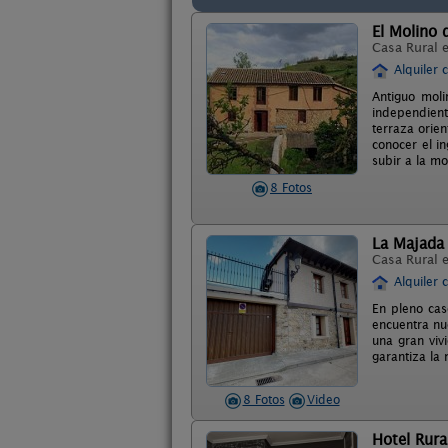
El Molino
Casa Rural 
Alquiler 
Antiguo moli
independient
terraza orien
conocer el i
subir a la m
8 Fotos
La Majada 
Casa Rural 
Alquiler 
En pleno cas
encuentra nu
una gran viv
garantiza la
8 Fotos
Video
Hotel Rura