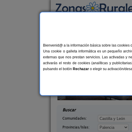
Busca por alojamiento
Alojamientos
>
Castilla y León
>
Palencia
> Ta
Casas Rurales en Tar
Bienvenid@ a la información básica sobre las cookies 
Una cookie o galleta informática es un pequeño archiv
externas que nos prestan servicios. Las activadas y n
activarás el resto de cookies (analíticas y publicita
pulsando el botón
Rechazar
o elegir su activación/de
ón II
La Casona de Támara
10+1 pers.
1
30 €
lencia)
Támara de Campos (Palencia)
desde
desd
Buscar
Comunidades:
Provincias/Islas: