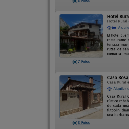
8 Fotos
Hotel Rural
Hotel Rural
Alquil
El hotel cuen
restaurante 
terraza muy 
rutas de sen
comarca: mus
7 Fotos
Casa Rosa
Casa Rural 
Alquiler 
Casa Rural C
rústico reha
de cada una 
futbolin, dia
una barbacoa
8 Fotos