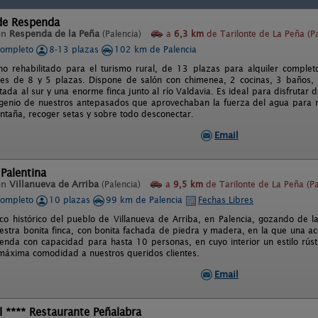
 de Respenda
en
Respenda de la Peña
(Palencia)
a
6,3 km
de Tarilonte de La Peña (Pa
completo
8-13 plazas
102 km de Palencia
no rehabilitado para el turismo rural, de 13 plazas para alquiler complet
es de 8 y 5 plazas. Dispone de salón con chimenea, 2 cocinas, 3 baños, 1
tada al sur y una enorme finca junto al río Valdavia. Es ideal para disfrutar 
ngenio de nuestros antepasados que aprovechaban la fuerza del agua para m
ontaña, recoger setas y sobre todo desconectar.
Email
Palentina
en
Villanueva de Arriba
(Palencia)
a
9,5 km
de Tarilonte de La Peña (Pa
completo
10 plazas
99 km de Palencia
Fechas Libres
co histórico del pueblo de Villanueva de Arriba, en Palencia, gozando de la 
estra bonita finca, con bonita fachada de piedra y madera, en la que una ac
ienda con capacidad para hasta 10 personas, en cuyo interior un estilo rústi
 máxima comodidad a nuestros queridos clientes.
Email
l **** Restaurante Peñalabra