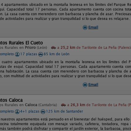
4 apartamentos ubicado en la montaña leonesa en los límites del Parque Re
quí. Capacidad total 17 personas. Cada apartamento cuenta con cocina tot
ón. La casa cuenta con merendero con barbacoa y plancha de asar. Preciosas v
de actividades para realizar y gran tranquilidad si lo que desea es relajarse.
Email
tos Rurales El Cueto
os Rurales en
Prioro
(León)
a
25,2 km
de Tarilonte de La Peña (Palenci
completo
17 plazas
85 km de León
 cuatro apartamentos ubicado en la montaña leonesa en los límites del 
stas de esquí. Capacidad total 17 personas. Cada apartamento cuenta con
na habitación. La casa cuenta con merendero con barbacoa y plancha de as
co, con multitud de actividades para realizar y gran tranquilidad si lo que des
Email
tos Caloca
os Rurales en
Caloca
(Cantabria)
a
26,3 km
de Tarilonte de La Peña (P
completo
4+1 plazas
125 km de Santander
nuestros apartamentos está pensado en el bienestar del huésped, para ello
ocina totalmente equipada con menaje variado, cafetera, tostadora, ropa 
más también podrá disfrutar y compartir el jardín exterior, la barbacoa, piscin