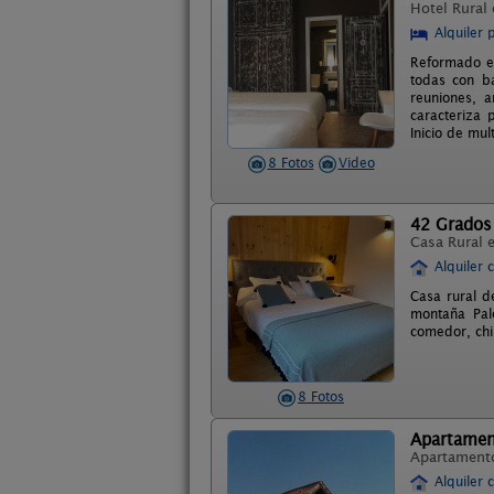
Hotel Rural
Alquiler 
Reformado en
todas con ba
reuniones, 
caracteriza 
Inicio de mul
8 Fotos
Video
42 Grados
Casa Rural 
Alquiler 
Casa rural d
montaña Pal
comedor, chi
8 Fotos
Apartamen
Apartament
Alquiler 