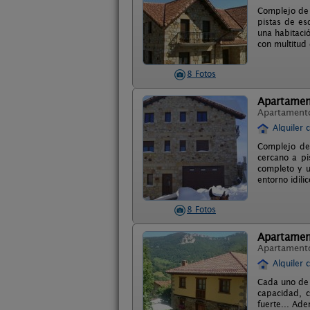
Complejo de 
pistas de es
una habitaci
con multitud 
8 Fotos
Apartamen
Apartament
Alquiler 
Complejo de
cercano a pi
completo y u
entorno idíli
8 Fotos
Apartamen
Apartament
Alquiler 
Cada uno de 
capacidad, c
fuerte... Ade