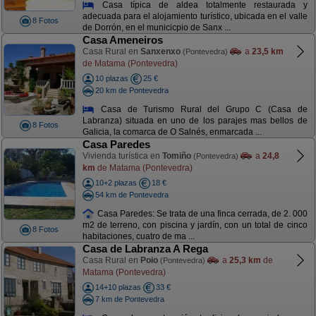
Casa típica de aldea totalmente restaurada y
adecuada para el alojamiento turístico, ubicada en el valle
8 Fotos
de Dorrón, en el municicpio de Sanx ...
Casa Ameneiros
Casa Rural en
Sanxenxo
a
23,5 km
(Pontevedra)
de Matama (Pontevedra)
10 plazas
25 €
20 km de Pontevedra
Casa de Turismo Rural del Grupo C (Casa de
Labranza) situada en uno de los parajes mas bellos de
8 Fotos
Galicia, la comarca de O Salnés, enmarcada ...
Casa Paredes
Vivienda turística en
Tomiño
a
24,8
(Pontevedra)
km
de Matama (Pontevedra)
10+2 plazas
18 €
54 km de Pontevedra
Casa Paredes: Se trata de una finca cerrada, de 2. 000
m2 de terreno, con piscina y jardín, con un total de cinco
8 Fotos
habitaciones, cuatro de ma ...
Casa de Labranza A Rega
Casa Rural en
Poio
a
25,3 km
de
(Pontevedra)
Matama (Pontevedra)
14+10 plazas
33 €
7 km de Pontevedra