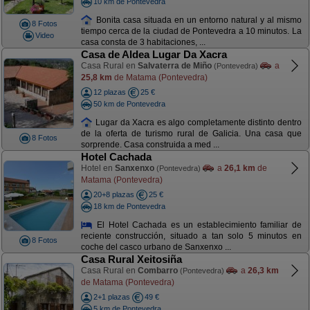
10 km de Pontevedra
Bonita casa situada en un entorno natural y al mismo
8 Fotos
tiempo cerca de la ciudad de Pontevedra a 10 minutos. La
Video
casa consta de 3 habitaciones, ...
Casa de Aldea Lugar Da Xacra
Casa Rural en
Salvaterra de Miño
a
(Pontevedra)
25,8 km
de Matama (Pontevedra)
12 plazas
25 €
50 km de Pontevedra
Lugar da Xacra es algo completamente distinto dentro
de la oferta de turismo rural de Galicia. Una casa que
8 Fotos
sorprende. Casa construida a med ...
Hotel Cachada
Hotel en
Sanxenxo
a
26,1 km
de
(Pontevedra)
Matama (Pontevedra)
20+8 plazas
25 €
18 km de Pontevedra
El Hotel Cachada es un establecimiento familiar de
reciente construcción, situado a tan solo 5 minutos en
8 Fotos
coche del casco urbano de Sanxenxo ...
Casa Rural Xeitosiña
Casa Rural en
Combarro
a
26,3 km
(Pontevedra)
de Matama (Pontevedra)
2+1 plazas
49 €
5 km de Pontevedra