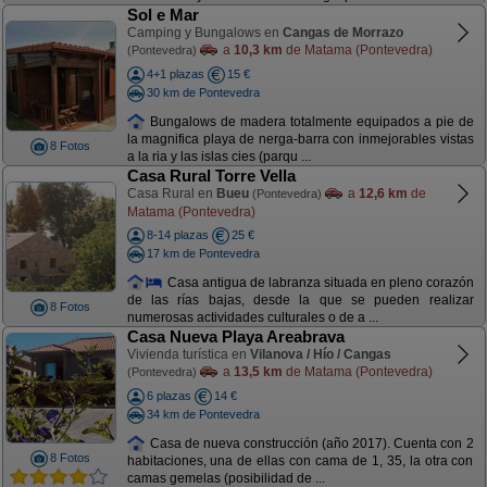
Sol e Mar
Camping y Bungalows en
Cangas de Morrazo
a
10,3 km
de Matama (Pontevedra)
(Pontevedra)
4+1 plazas
15 €
30 km de Pontevedra
Bungalows de madera totalmente equipados a pie de
la magnifica playa de nerga-barra con inmejorables vistas
8 Fotos
a la ria y las islas cies (parqu ...
Casa Rural Torre Vella
Casa Rural en
Bueu
a
12,6 km
de
(Pontevedra)
Matama (Pontevedra)
8-14 plazas
25 €
17 km de Pontevedra
Casa antigua de labranza situada en pleno corazón
de las rías bajas, desde la que se pueden realizar
8 Fotos
numerosas actividades culturales o de a ...
Casa Nueva Playa Areabrava
Vivienda turística en
Vilanova / Hío / Cangas
a
13,5 km
de Matama (Pontevedra)
(Pontevedra)
6 plazas
14 €
34 km de Pontevedra
Casa de nueva construcción (año 2017). Cuenta con 2
8 Fotos
habitaciones, una de ellas con cama de 1, 35, la otra con
camas gemelas (posibilidad de ...