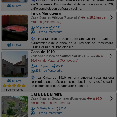
Estudio nuevo a estrenar en el centro de beluso. Para
2 o 3 personas. Dispone de habitación con cama de 120,
8 Fotos
baño completocon bañera y cocin ...
Finca Mangüeiro
Casa Rural en
Vilaboa
a
18,1 km
de
(Pontevedra)
Matama (Pontevedra)
2-8 plazas
20 €
10 km de Pontevedra
Finca Mangüeiro, Situada en Sta. Cristina de Cobres,
Ayuntamiento de Vilaboa, en la Provincia de Pontevedra.
8 Fotos
Es una casa rural tradicional d ...
Casa de 1910
Vivienda turística en
Soutomaior
a
(Pontevedra)
20,4 km
de Matama (Pontevedra)
4-8+1 plazas
22 €
21 km de Pontevedra
La Casa de 1910 es una antigua casa gallega
8 Fotos
construida en el año que su nombre indica y está situada
en el municipio de Soutomaior. Cada dep ...
(3 comentarios)
Casa Da Barreira
Casa Rural en
Soutomaior
a
20,5
(Pontevedra)
km
de Matama (Pontevedra)
10-20+6 plazas
20 €
15 km de Pontevedra