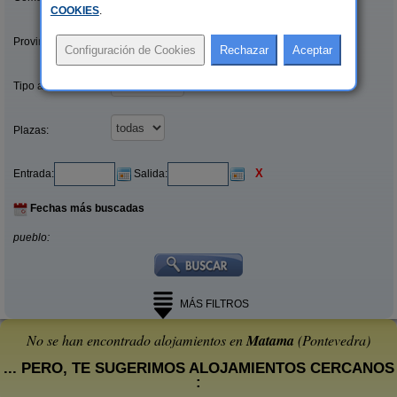
COOKIES
.
Provincias/Islas:
Tipo alquiler:
Plazas:
X
Entrada:
Salida:
Fechas más buscadas
pueblo:
MÁS FILTROS
No se han encontrado alojamientos en
Matama
(Pontevedra)
... PERO, TE SUGERIMOS ALOJAMIENTOS CERCANOS
: