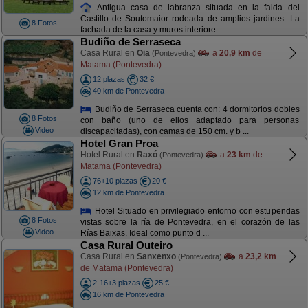
Antigua casa de labranza situada en la falda del
Castillo de Soutomaior rodeada de amplios jardines. La
8 Fotos
fachada de la casa y muros interiore ...
Budiño de Serraseca
Casa Rural en
Oia
a
20,9 km
de
(Pontevedra)
Matama (Pontevedra)
12 plazas
32 €
40 km de Pontevedra
Budiño de Serraseca cuenta con: 4 dormitorios dobles
8 Fotos
con baño (uno de ellos adaptado para personas
Video
discapacitadas), con camas de 150 cm. y b ...
Hotel Gran Proa
Hotel Rural en
Raxó
a
23 km
de
(Pontevedra)
Matama (Pontevedra)
76+10 plazas
20 €
12 km de Pontevedra
Hotel Situado en privilegiado entorno con estupendas
8 Fotos
vistas sobre la ría de Pontevedra, en el corazón de las
Video
Rías Baixas. Ideal como punto d ...
Casa Rural Outeiro
Casa Rural en
Sanxenxo
a
23,2 km
(Pontevedra)
de Matama (Pontevedra)
2-16+3 plazas
25 €
16 km de Pontevedra