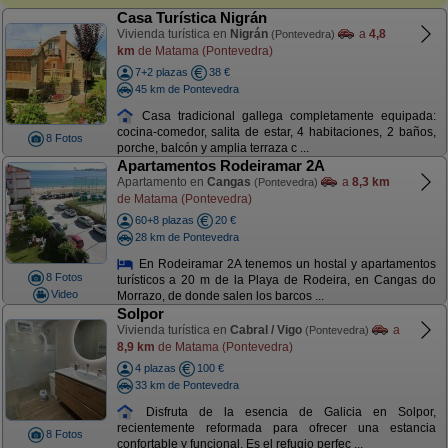
Casa Turística Nigrán
Vivienda turística en
Nigrán
a
4,8
(Pontevedra)
km
de Matama (Pontevedra)
7+2 plazas
38 €
45 km de Pontevedra
Casa tradicional gallega completamente equipada:
cocina-comedor, salita de estar, 4 habitaciones, 2 baños,
8 Fotos
porche, balcón y amplia terraza c ...
Apartamentos Rodeiramar 2A
Apartamento en
Cangas
a
8,3 km
(Pontevedra)
de Matama (Pontevedra)
60+8 plazas
20 €
28 km de Pontevedra
En Rodeiramar 2A tenemos un hostal y apartamentos
8 Fotos
turísticos a 20 m de la Playa de Rodeira, en Cangas do
Video
Morrazo, de donde salen los barcos ...
Solpor
Vivienda turística en
Cabral / Vigo
a
(Pontevedra)
8,9 km
de Matama (Pontevedra)
4 plazas
100 €
33 km de Pontevedra
Disfruta de la esencia de Galicia en Solpor,
recientemente reformada para ofrecer una estancia
8 Fotos
confortable y funcional. Es el refugio perfec ...