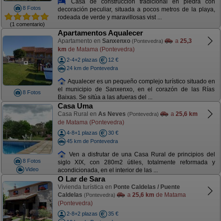
Casa de construcción tradicional en piedra con
8 Fotos
decoración peculiar, situada a pocos metros de la playa,
rodeada de verde y maravillosas vist ...
(1 comentario)
Apartamentos Aqualecer
Apartamento en
Sanxenxo
a
25,3
(Pontevedra)
km
de Matama (Pontevedra)
2-4+2 plazas
12 €
24 km de Pontevedra
Aqualecer es un pequeño complejo turístico situado en
el municipio de Sanxenxo, en el corazón de las Rías
8 Fotos
Baixas. Se sitúa a las afueras del ...
Casa Uma
Casa Rural en
As Neves
a
25,6 km
(Pontevedra)
de Matama (Pontevedra)
4-8+1 plazas
30 €
45 km de Pontevedra
Ven a disfrutar de una Casa Rural de principios del
8 Fotos
siglo XIX, con 280m2 útiles, totalmente reformada y
Video
acondicionada, en el interior de las ...
O Lar de Sara
Vivienda turística en
Ponte Caldelas / Puente
Caldelas
a
25,6 km
de Matama
(Pontevedra)
(Pontevedra)
2-8+2 plazas
35 €