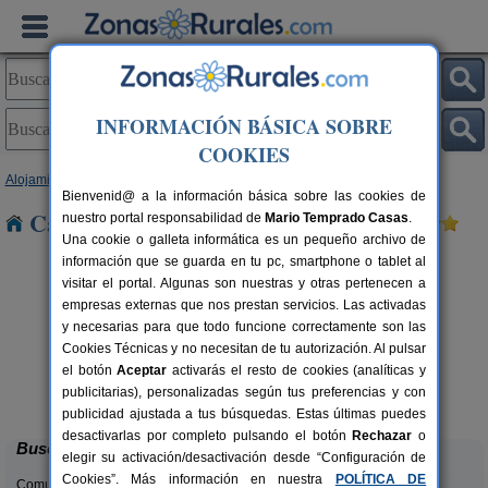
INFORMACIÓN BÁSICA SOBRE
COOKIES
Alojamientos
>
Galicia
>
Pontevedra
> Matama
Bienvenid@ a la información básica sobre las cookies de
Casas Rurales cerca de Matama
nuestro portal responsabilidad de
Mario Temprado Casas
.
Una cookie o galleta informática es un pequeño archivo de
información que se guarda en tu pc, smartphone o tablet al
visitar el portal. Algunas son nuestras y otras pertenecen a
empresas externas que nos prestan servicios. Las activadas
y necesarias para que todo funcione correctamente son las
Cookies Técnicas y no necesitan de tu autorización. Al pulsar
el botón
Aceptar
activarás el resto de cookies (analíticas y
Hotel Gran Proa
rs.
76+10 pers.
publicitarias), personalizadas según tus preferencias y con
 €
20 €
Raxó (Pontevedra)
desde
publicidad ajustada a tus búsquedas. Estas últimas puedes
desactivarlas por completo pulsando el botón
Rechazar
o
Buscar
elegir su activación/desactivación desde “Configuración de
Cookies”. Más información en nuestra
POLÍTICA DE
Comunidades: