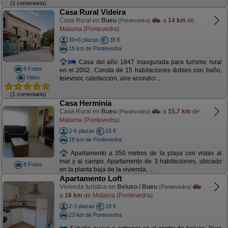
(1 comentario)
Casa Rural Videira
Casa Rural en
Bueu
a
14 km
de
(Pontevedra)
Matama (Pontevedra)
30+6 plazas
35 €
15 km de Pontevedra
Casa del año 1847 inaugurada para turismo rural
8 Fotos
en el 2002. Consta de 15 habitaciones dobles con baño,
Video
televisor, calefacción, aire acondici ...
(1 comentario)
Casa Herminia
Casa Rural en
Bueu
a
15,7 km
de
(Pontevedra)
Matama (Pontevedra)
2-6 plazas
16 €
18 km de Pontevedra
Apartamento a 350 metros de la playa con vistas al
mar y al campo. Apartamento de 3 habitaciones, ubicado
8 Fotos
en la planta baja de la vivienda, ...
Apartamento Loft
Vivienda turística en
Beluso / Bueu
(Pontevedra)
a
16 km
de Matama (Pontevedra)
2-3 plazas
18 €
23 km de Pontevedra