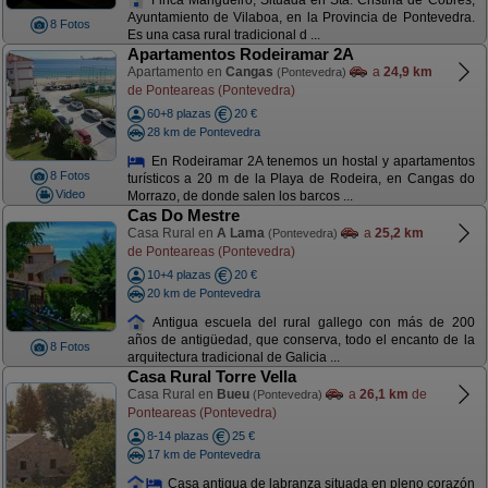
Ayuntamiento de Vilaboa, en la Provincia de Pontevedra.
8 Fotos
Es una casa rural tradicional d ...
Apartamentos Rodeiramar 2A
Apartamento en
Cangas
a
24,9 km
(Pontevedra)
de Ponteareas (Pontevedra)
60+8 plazas
20 €
28 km de Pontevedra
En Rodeiramar 2A tenemos un hostal y apartamentos
8 Fotos
turísticos a 20 m de la Playa de Rodeira, en Cangas do
Video
Morrazo, de donde salen los barcos ...
Cas Do Mestre
Casa Rural en
A Lama
a
25,2 km
(Pontevedra)
de Ponteareas (Pontevedra)
10+4 plazas
20 €
20 km de Pontevedra
Antigua escuela del rural gallego con más de 200
años de antigüedad, que conserva, todo el encanto de la
8 Fotos
arquitectura tradicional de Galicia ...
Casa Rural Torre Vella
Casa Rural en
Bueu
a
26,1 km
de
(Pontevedra)
Ponteareas (Pontevedra)
8-14 plazas
25 €
17 km de Pontevedra
Casa antigua de labranza situada en pleno corazón