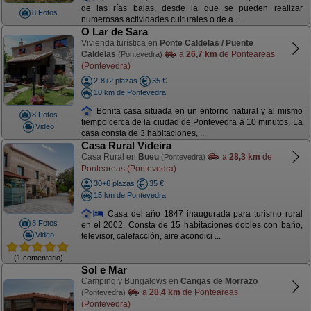
de las rías bajas, desde la que se pueden realizar
8 Fotos
numerosas actividades culturales o de a ...
O Lar de Sara
Vivienda turística en
Ponte Caldelas / Puente
Caldelas
a
26,7 km
de Ponteareas
(Pontevedra)
(Pontevedra)
2-8+2 plazas
35 €
10 km de Pontevedra
Bonita casa situada en un entorno natural y al mismo
8 Fotos
tiempo cerca de la ciudad de Pontevedra a 10 minutos. La
Video
casa consta de 3 habitaciones, ...
Casa Rural Videira
Casa Rural en
Bueu
a
28,3 km
de
(Pontevedra)
Ponteareas (Pontevedra)
30+6 plazas
35 €
15 km de Pontevedra
Casa del año 1847 inaugurada para turismo rural
8 Fotos
en el 2002. Consta de 15 habitaciones dobles con baño,
Video
televisor, calefacción, aire acondici ...
(1 comentario)
Sol e Mar
Camping y Bungalows en
Cangas de Morrazo
a
28,4 km
de Ponteareas
(Pontevedra)
(Pontevedra)