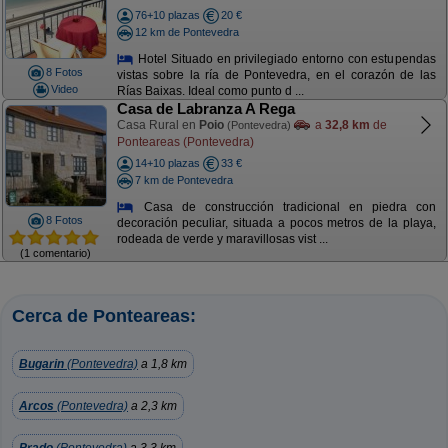
76+10 plazas
20 €
12 km de Pontevedra
Hotel Situado en privilegiado entorno con estupendas
8 Fotos
vistas sobre la ría de Pontevedra, en el corazón de las
Video
Rías Baixas. Ideal como punto d ...
Casa de Labranza A Rega
Casa Rural en
Poio
a
32,8 km
de
(Pontevedra)
Ponteareas (Pontevedra)
14+10 plazas
33 €
7 km de Pontevedra
Casa de construcción tradicional en piedra con
8 Fotos
decoración peculiar, situada a pocos metros de la playa,
rodeada de verde y maravillosas vist ...
(1 comentario)
Cerca de Ponteareas:
Bugarin
(Pontevedra)
a 1,8 km
Arcos
(Pontevedra)
a 2,3 km