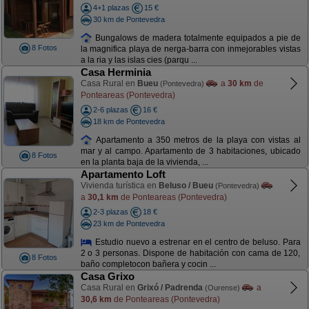
4+1 plazas
15 €
30 km de Pontevedra
Bungalows de madera totalmente equipados a pie de
8 Fotos
la magnifica playa de nerga-barra con inmejorables vistas
a la ria y las islas cies (parqu ...
Casa Herminia
Casa Rural en
Bueu
a
30 km
de
(Pontevedra)
Ponteareas (Pontevedra)
2-6 plazas
16 €
18 km de Pontevedra
Apartamento a 350 metros de la playa con vistas al
mar y al campo. Apartamento de 3 habitaciones, ubicado
8 Fotos
en la planta baja de la vivienda, ...
Apartamento Loft
Vivienda turística en
Beluso / Bueu
(Pontevedra)
a
30,1 km
de Ponteareas (Pontevedra)
2-3 plazas
18 €
23 km de Pontevedra
Estudio nuevo a estrenar en el centro de beluso. Para
2 o 3 personas. Dispone de habitación con cama de 120,
8 Fotos
baño completocon bañera y cocin ...
Casa Grixo
Casa Rural en
Grixó / Padrenda
a
(Ourense)
30,6 km
de Ponteareas (Pontevedra)