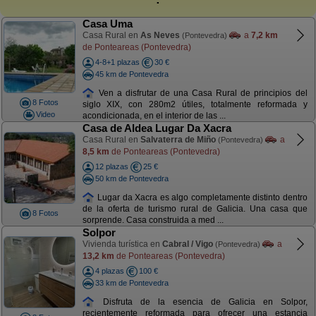
Casa Uma
Casa Rural en
As Neves
a
7,2 km
(Pontevedra)
de Ponteareas (Pontevedra)
4-8+1 plazas
30 €
45 km de Pontevedra
Ven a disfrutar de una Casa Rural de principios del
8 Fotos
siglo XIX, con 280m2 útiles, totalmente reformada y
Video
acondicionada, en el interior de las ...
Casa de Aldea Lugar Da Xacra
Casa Rural en
Salvaterra de Miño
a
(Pontevedra)
8,5 km
de Ponteareas (Pontevedra)
12 plazas
25 €
50 km de Pontevedra
Lugar da Xacra es algo completamente distinto dentro
de la oferta de turismo rural de Galicia. Una casa que
8 Fotos
sorprende. Casa construida a med ...
Solpor
Vivienda turística en
Cabral / Vigo
a
(Pontevedra)
13,2 km
de Ponteareas (Pontevedra)
4 plazas
100 €
33 km de Pontevedra
Disfruta de la esencia de Galicia en Solpor,
recientemente reformada para ofrecer una estancia