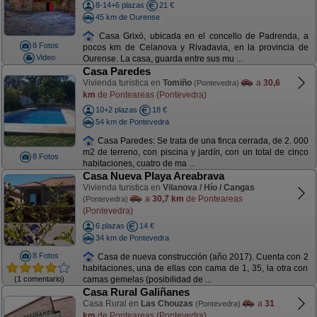
8-14+6 plazas
21 €
45 km de Ourense
Casa Grixó, ubicada en el concello de Padrenda, a
8 Fotos
pocos km de Celanova y Rivadavia, en la provincia de
Video
Ourense. La casa, guarda entre sus mu ...
Casa Paredes
Vivienda turística en
Tomiño
a
30,6
(Pontevedra)
km
de Ponteareas (Pontevedra)
10+2 plazas
18 €
54 km de Pontevedra
Casa Paredes: Se trata de una finca cerrada, de 2. 000
m2 de terreno, con piscina y jardín, con un total de cinco
8 Fotos
habitaciones, cuatro de ma ...
Casa Nueva Playa Areabrava
Vivienda turística en
Vilanova / Hío / Cangas
a
30,7 km
de Ponteareas
(Pontevedra)
(Pontevedra)
6 plazas
14 €
34 km de Pontevedra
8 Fotos
Casa de nueva construcción (año 2017). Cuenta con 2
habitaciones, una de ellas con cama de 1, 35, la otra con
(1 comentario)
camas gemelas (posibilidad de ...
Casa Rural Galiñanes
Casa Rural en
Las Chouzas
a
31
(Pontevedra)
km
de Ponteareas (Pontevedra)