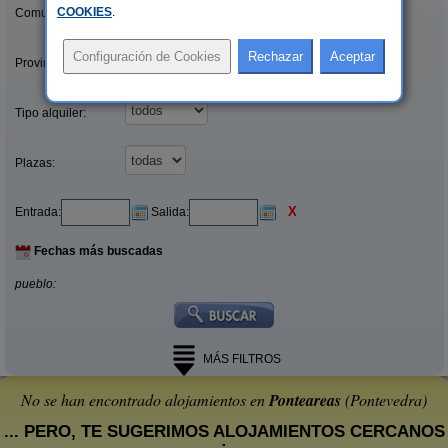
COOKIES
.
Comunidades:
Provincias/Islas:
Tipo alquiler:
Plazas:
X
Entrada:
Salida:
Fechas más buscadas
pueblo:
MÁS FILTROS
No se han encontrado alojamientos en
Ponteareas
(Pontevedra)
... PERO, TE SUGERIMOS ALOJAMIENTOS CERCANOS
: