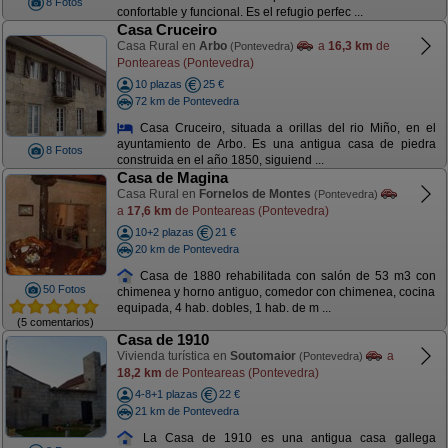
8 Fotos
confortable y funcional. Es el refugio perfec ...
Casa Cruceiro
Casa Rural en
Arbo
a
16,3 km
de
(Pontevedra)
Ponteareas (Pontevedra)
10 plazas
25 €
72 km de Pontevedra
Casa Cruceiro, situada a orillas del rio Miño, en el
ayuntamiento de Arbo. Es una antigua casa de piedra
8 Fotos
construida en el año 1850, siguiend ...
Casa de Magina
Casa Rural en
Fornelos de Montes
(Pontevedra)
a
17,6 km
de Ponteareas (Pontevedra)
10+2 plazas
21 €
20 km de Pontevedra
Casa de 1880 rehabilitada con salón de 53 m3 con
50 Fotos
chimenea y horno antiguo, comedor con chimenea, cocina
equipada, 4 hab. dobles, 1 hab. de m ...
(5 comentarios)
Casa de 1910
Vivienda turística en
Soutomaior
a
(Pontevedra)
18,2 km
de Ponteareas (Pontevedra)
4-8+1 plazas
22 €
21 km de Pontevedra
La Casa de 1910 es una antigua casa gallega