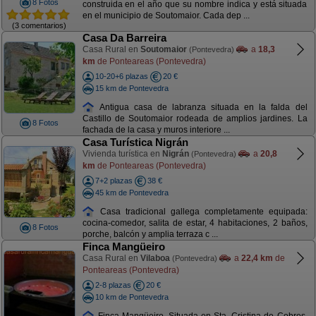
8 Fotos
construida en el año que su nombre indica y está situada
en el municipio de Soutomaior. Cada dep ...
(3 comentarios)
Casa Da Barreira
Casa Rural en
Soutomaior
a
18,3
(Pontevedra)
km
de Ponteareas (Pontevedra)
10-20+6 plazas
20 €
15 km de Pontevedra
Antigua casa de labranza situada en la falda del
Castillo de Soutomaior rodeada de amplios jardines. La
8 Fotos
fachada de la casa y muros interiore ...
Casa Turística Nigrán
Vivienda turística en
Nigrán
a
20,8
(Pontevedra)
km
de Ponteareas (Pontevedra)
7+2 plazas
38 €
45 km de Pontevedra
Casa tradicional gallega completamente equipada:
cocina-comedor, salita de estar, 4 habitaciones, 2 baños,
8 Fotos
porche, balcón y amplia terraza c ...
Finca Mangüeiro
Casa Rural en
Vilaboa
a
22,4 km
de
(Pontevedra)
Ponteareas (Pontevedra)
2-8 plazas
20 €
10 km de Pontevedra
Finca Mangüeiro, Situada en Sta. Cristina de Cobres,