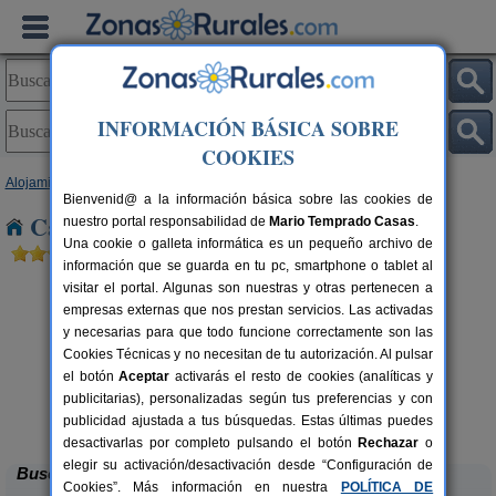
INFORMACIÓN BÁSICA SOBRE
COOKIES
Alojamientos
>
Galicia
>
Pontevedra
> Ponteareas
Bienvenid@ a la información básica sobre las cookies de
Casas Rurales cerca de Ponteareas
nuestro portal responsabilidad de
Mario Temprado Casas
.
Una cookie o galleta informática es un pequeño archivo de
información que se guarda en tu pc, smartphone o tablet al
visitar el portal. Algunas son nuestras y otras pertenecen a
empresas externas que nos prestan servicios. Las activadas
y necesarias para que todo funcione correctamente son las
Cookies Técnicas y no necesitan de tu autorización. Al pulsar
el botón
Aceptar
activarás el resto de cookies (analíticas y
publicitarias), personalizadas según tus preferencias y con
A Quintela
rs.
8-12+1 pers.
 €
19 €
publicidad ajustada a tus búsquedas. Estas últimas puedes
Forcarei (Pontevedra)
desde
desactivarlas por completo pulsando el botón
Rechazar
o
elegir su activación/desactivación desde “Configuración de
Buscar
Cookies”. Más información en nuestra
POLÍTICA DE