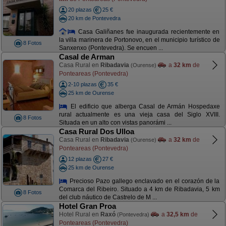
20 plazas
25 €
20 km de Pontevedra
Casa Galiñanes fue inaugurada recientemente en
la villa marinera de Portonovo, en el municipio turístico de
8 Fotos
Sanxenxo (Pontevedra). Se encuen ...
Casal de Arman
Casa Rural en
Ribadavia
a
32 km
de
(Ourense)
Ponteareas (Pontevedra)
2-10 plazas
35 €
25 km de Ourense
El edificio que alberga Casal de Armán Hospedaxe
rural actualmente es una vieja casa del Siglo XVIII.
8 Fotos
Situada en un alto con vistas panorámi ...
Casa Rural Dos Ulloa
Casa Rural en
Ribadavia
a
32 km
de
(Ourense)
Ponteareas (Pontevedra)
12 plazas
27 €
25 km de Ourense
Precioso Pazo gallego enclavado en el corazón de la
Comarca del Ribeiro. Situado a 4 km de Ribadavia, 5 km
8 Fotos
del club náutico de Castrelo de M ...
Hotel Gran Proa
Hotel Rural en
Raxó
a
32,5 km
de
(Pontevedra)
Ponteareas (Pontevedra)