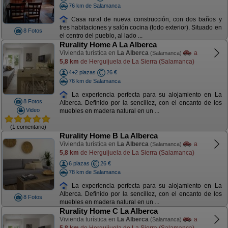
76 km de Salamanca
Casa rural de nueva construcción, con dos baños y
tres habitaciones y salón cocina (todo exterior). Situado en
8 Fotos
el centro del pueblo, al lado ...
Rurality Home A La Alberca
Vivienda turística en
La Alberca
a
(Salamanca)
5,8 km
de Herguijuela de La Sierra (Salamanca)
4+2 plazas
26 €
76 km de Salamanca
La experiencia perfecta para su alojamiento en La
8 Fotos
Alberca. Definido por la sencillez, con el encanto de los
Video
muebles en madera natural en un ...
(1 comentario)
Rurality Home B La Alberca
Vivienda turística en
La Alberca
a
(Salamanca)
5,8 km
de Herguijuela de La Sierra (Salamanca)
6 plazas
26 €
78 km de Salamanca
La experiencia perfecta para su alojamiento en La
Alberca. Definido por la sencillez, con el encanto de los
8 Fotos
muebles en madera natural en un ...
Rurality Home C La Alberca
Vivienda turística en
La Alberca
a
(Salamanca)
5,8 km
de Herguijuela de La Sierra (Salamanca)