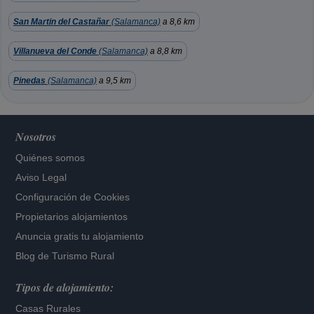
San Martin del Castañar
(Salamanca)
a 8,6 km
Villanueva del Conde
(Salamanca)
a 8,8 km
Pinedas
(Salamanca)
a 9,5 km
Nosotros
Quiénes somos
Aviso Legal
Configuración de Cookies
Propietarios alojamientos
Anuncia gratis tu alojamiento
Blog de Turismo Rural
Tipos de alojamiento:
Casas Rurales