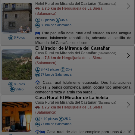
Hotel Rural en
Miranda del Castañar
(Salamanca)
a
7,5 km
de Herguijuela de La Sierra
(Salamanca)
12 plazas
45 €
80 km de Salamanca
Este pequeño hotel rural está situado en una antigua
8 Fotos
casona, totalmente rehabilitada, adosada al castillo de
Miranda del Castañar, en el cen ...
El Mirador de Miranda del Castañar
Casa Rural en
Miranda del Castañar
(Salamanca)
a
7,6 km
de Herguijuela de La Sierra
(Salamanca)
2-4+1 plazas
25 €
77 km de Salamanca
Casa rural totalmente equipada. Dos habitaciones
8 Fotos
dobles, 2 baños completos, salón, cocina tipo americana,
Video
comedor terraza y jardín con barba ...
Casa Rural El Mirador de La Veleta
Casa Rural en
Miranda del Castañar
(Salamanca)
a
7,7 km
de Herguijuela de La Sierra
(Salamanca)
4-10 plazas
25 €
77 km de Salamanca
Casa rural de alquiler completo para unas 4 a 10