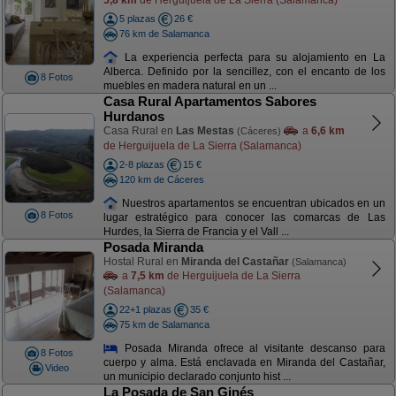
5 plazas
26 €
76 km de Salamanca
La experiencia perfecta para su alojamiento en La
Alberca. Definido por la sencillez, con el encanto de los
8 Fotos
muebles en madera natural en un ...
Casa Rural Apartamentos Sabores
Hurdanos
Casa Rural en
Las Mestas
a
6,6 km
(Cáceres)
de Herguijuela de La Sierra (Salamanca)
2-8 plazas
15 €
120 km de Cáceres
Nuestros apartamentos se encuentran ubicados en un
8 Fotos
lugar estratégico para conocer las comarcas de Las
Hurdes, la Sierra de Francia y el Vall ...
Posada Miranda
Hostal Rural en
Miranda del Castañar
(Salamanca)
a
7,5 km
de Herguijuela de La Sierra
(Salamanca)
22+1 plazas
35 €
75 km de Salamanca
Posada Miranda ofrece al visitante descanso para
8 Fotos
cuerpo y alma. Está enclavada en Miranda del Castañar,
Video
un municipio declarado conjunto hist ...
La Posada de San Ginés