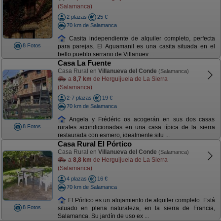
(Salamanca)
2 plazas
25 €
70 km de Salamanca
Casita independiente de alquiler completo, perfecta
8 Fotos
para parejas. El Aguamanil es una casita situada en el
bello pueblo serrano de Villanuev ...
Casa La Fuente
Casa Rural en
Villanueva del Conde
(Salamanca)
a
8,7 km
de Herguijuela de La Sierra
(Salamanca)
2-7 plazas
19 €
70 km de Salamanca
Angela y Frédéric os acogerán en sus dos casas
8 Fotos
rurales acondicionadas en una casa típica de la sierra
restaurada con esmero, idealmente situ ...
Casa Rural El Pórtico
Casa Rural en
Villanueva del Conde
(Salamanca)
a
8,8 km
de Herguijuela de La Sierra
(Salamanca)
4 plazas
16 €
70 km de Salamanca
El Pórtico es un alojamiento de alquiler completo. Está
8 Fotos
situado en plena naturaleza, en la sierra de Francia,
Salamanca. Su jardín de uso ex ...