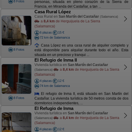
8 Fotos
personas, situada en pleno corazón de la Sierra de
Francia, en Miranda del Castañar, a tan ...
Casa Rural López
Casa Rural en
San Martín del Castañar
(Salamanca)
a
8,4 km
de Herguijuela de La Sierra
(Salamanca)
6 plazas
15 €
72 km de Salamanca
Casa López es una casa rural de alquiler completo y
8 Fotos
está disponible para alquilar durante todo el año. Esta
situada en un precioso y tranqui ...
El Refugio de Inma II
Vivienda turística en
San Martín del Castañar
a
8,4 km
de Herguijuela de La Sierra
(Salamanca)
(Salamanca)
4 plazas
12 €
74 km de Salamanca
El refugio de Inma II, está situado en San Martín del
8 Fotos
Castañar. La vivienda turística de 50 metros consta de dos
dormitorios independientes, ...
El Refugio de Inma
Vivienda turística en
San Martín del Castañar
a
8,4 km
de Herguijuela de La Sierra
(Salamanca)
(Salamanca)
4 plazas
12 €