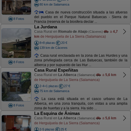
80 km de Salamanca
Casa de nueva construcción situada a las afueras
del pueblo en el Parque Natural Batuecas - Sierra de
8 Fotos
Francia (reserva de la biosfera declar ...
La Jurdana
Casa Rural en
Riomalo de Abajo
a
4,7
(Cáceres)
km
de Herguijuela de La Sierra (Salamanca)
8+8 plazas
20 €
139 km de Cáceres
Casa rural enclavada en la zona de Las Hurdes y una
zona privilegiada cerca de Las Batuecas, también de la
8 Fotos
alberca y por supuesto de las Hur ...
Casa Rural Espeñitas
Casa Rural en
La Alberca
a
5,6 km
(Salamanca)
de Herguijuela de La Sierra (Salamanca)
2-4+1 plazas
27 €
75 km de Salamanca
La casa está situada en el casco urbano de La
Alberca, en una zona tranquila, con vistas a una amplia
8 Fotos
zona de huertas y a la sierra. Ha sido ...
La Esquina de Ánimas
Casa Rural en
La Alberca
a
5,6 km
(Salamanca)
de Herguijuela de La Sierra (Salamanca)
2-5 plazas
25 €