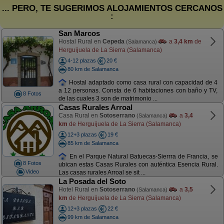
... PERO, TE SUGERIMOS ALOJAMIENTOS CERCANOS
:
San Marcos
Hostal Rural en
Cepeda
a
3,4 km
de
(Salamanca)
Herguijuela de La Sierra (Salamanca)
4-12 plazas
20 €
80 km de Salamanca
Hostal adaptado como casa rural con capacidad de 4
a 12 personas. Consta de 6 habitaciones con baño y TV,
8 Fotos
de las cuales 3 son de matrimonio ...
Casas Rurales Arroal
Casa Rural en
Sotoserrano
a
3,4
(Salamanca)
km
de Herguijuela de La Sierra (Salamanca)
12+3 plazas
19 €
85 km de Salamanca
En el Parque Natural Batuecas-Sierrra de Francia, se
8 Fotos
ubican estas Casas Rurales con auténtica Esencia Rural.
Video
Las casas rurales Arroal se sit ...
La Posada del Soto
Hotel Rural en
Sotoserrano
a
3,5
(Salamanca)
km
de Herguijuela de La Sierra (Salamanca)
12+3 plazas
22 €
99 km de Salamanca