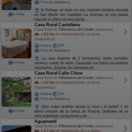
74 km de Salamanca
El Refugio de Inma es una vivienda turística ubicada
4 Fotos
en San Martín del Castañar. La vivienda es una planta
baja de un dificio de tres planta ...
Casa Rural Castellana
Casa Rural en
Villanueva del Conde
(Salamanca)
a
8,5 km
de Herguijuela de La Sierra
(Salamanca)
4 plazas
20 €
75 km de Salamanca
La casa dispone de 2 dormitorios, salón comedor,
8 Fotos
cocina y cuarto de baño. Equipada con todos los enseres
necesarios, dispone de chimenea de ...
Casa Rural Caño Chico
Casa Rural en
Villanueva del Conde
(Salamanca)
a
8,6 km
de Herguijuela de La Sierra
(Salamanca)
4 plazas
20 €
70 km de Salamanca
¡Que vistas tendrán desde la casa y el jardín! Y en
8 Fotos
pleno corazón de la Sierra de Francia. Disfruten de su
cielo estrellado excepcional y de ...
Aguamanil
Casa Rural en
Villanueva del Conde
(Salamanca)
a
8,7 km
de Herguijuela de La Sierra