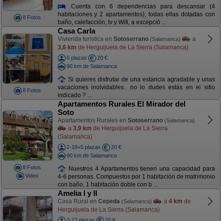
Cuenta con 6 dependencias para descansar (4
habitaciones y 2 apartamentos); todas ellas dotadas con
8 Fotos
baño, calefacción, tv y Wifi, a excepció ...
Casa Carla
Vivienda turística en
Sotoserrano
a
(Salamanca)
3,6 km
de Herguijuela de La Sierra (Salamanca)
6 plazas
20 €
90 km de Salamanca
Si quieres disfrutar de una estancia agradable y unas
vacaciones inolvidables.. no lo dudes estás en el sitio
8 Fotos
indicado ? ...
Apartamentos Rurales El Mirador del
Soto
Apartamentos Rurales en
Sotoserrano
(Salamanca)
a
3,9 km
de Herguijuela de La Sierra
(Salamanca)
2-18+5 plazas
20 €
90 km de Salamanca
8 Fotos
Nuestros 4 Apartamentos tienen una capacidad para
Video
4-6 personas. Compuestos por 1 habitación de matrimonio
con baño, 1 habitación doble con b ...
Amelia I y II
Casa Rural en
Cepeda
a
4 km
de
(Salamanca)
Herguijuela de La Sierra (Salamanca)
2-12 plazas
20 €