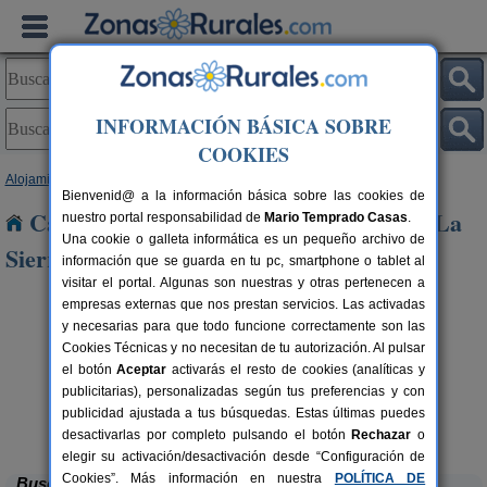
INFORMACIÓN BÁSICA SOBRE
COOKIES
Alojamientos
>
Castilla y León
>
Salamanca
> Herguijuela de La Sierra
Bienvenid@ a la información básica sobre las cookies de
Casas Rurales cerca de Herguijuela de La
nuestro portal responsabilidad de
Mario Temprado Casas
.
Una cookie o galleta informática es un pequeño archivo de
Sierra
información que se guarda en tu pc, smartphone o tablet al
visitar el portal. Algunas son nuestras y otras pertenecen a
empresas externas que nos prestan servicios. Las activadas
y necesarias para que todo funcione correctamente son las
Cookies Técnicas y no necesitan de tu autorización. Al pulsar
el botón
Aceptar
activarás el resto de cookies (analíticas y
publicitarias), personalizadas según tus preferencias y con
rs.
 €
publicidad ajustada a tus búsquedas. Estas últimas puedes
La Viña
10+2 pers.
18 €
Ciudad Rodrigo (Salamanca)
desde
desactivarlas por completo pulsando el botón
Rechazar
o
elegir su activación/desactivación desde “Configuración de
Cookies”. Más información en nuestra
POLÍTICA DE
Buscar