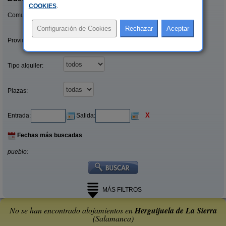
COOKIES
.
Comunidades:
Provincias/Islas:
Tipo alquiler:
Plazas:
X
Entrada:
Salida:
Fechas más buscadas
pueblo:
MÁS FILTROS
No se han encontrado alojamientos en
Herguijuela de La Sierra
(Salamanca)