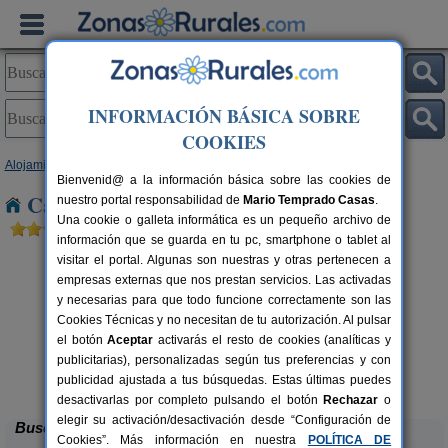
INFORMACIÓN BÁSICA SOBRE
COOKIES
Alojamientos
>
Castilla y León
>
Salamanca
> Los Santos
Bienvenid@ a la información básica sobre las cookies de
Casas Rurales cerca de Los Santos
nuestro portal responsabilidad de
Mario Temprado Casas
.
Una cookie o galleta informática es un pequeño archivo de
información que se guarda en tu pc, smartphone o tablet al
visitar el portal. Algunas son nuestras y otras pertenecen a
empresas externas que nos prestan servicios. Las activadas
y necesarias para que todo funcione correctamente son las
Cookies Técnicas y no necesitan de tu autorización. Al pulsar
el botón
Aceptar
activarás el resto de cookies (analíticas y
rs.
publicitarias), personalizadas según tus preferencias y con
 €
Casa Cendal
8+2 pers.
28 €
publicidad ajustada a tus búsquedas. Estas últimas puedes
Navacarros (Salamanca)
desde
desactivarlas por completo pulsando el botón
Rechazar
o
elegir su activación/desactivación desde “Configuración de
Buscar
Cookies”. Más información en nuestra
POLÍTICA DE