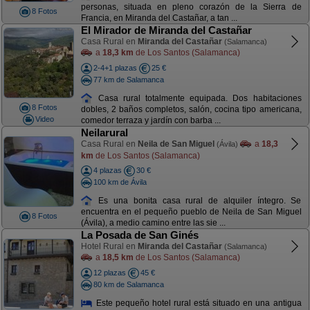
personas, situada en pleno corazón de la Sierra de
8 Fotos
Francia, en Miranda del Castañar, a tan ...
El Mirador de Miranda del Castañar
Casa Rural en
Miranda del Castañar
(Salamanca)
a
18,3 km
de Los Santos (Salamanca)
2-4+1 plazas
25 €
77 km de Salamanca
Casa rural totalmente equipada. Dos habitaciones
8 Fotos
dobles, 2 baños completos, salón, cocina tipo americana,
Video
comedor terraza y jardín con barba ...
Neilarural
Casa Rural en
Neila de San Miguel
a
18,3
(Ávila)
km
de Los Santos (Salamanca)
4 plazas
30 €
100 km de Ávila
Es una bonita casa rural de alquiler íntegro. Se
encuentra en el pequeño pueblo de Neila de San Miguel
8 Fotos
(Ávila), a medio camino entre las sie ...
La Posada de San Ginés
Hotel Rural en
Miranda del Castañar
(Salamanca)
a
18,5 km
de Los Santos (Salamanca)
12 plazas
45 €
80 km de Salamanca
Este pequeño hotel rural está situado en una antigua