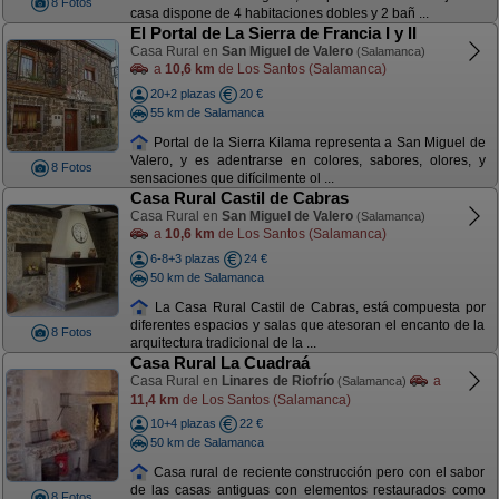
8 Fotos
casa dispone de 4 habitaciones dobles y 2 bañ ...
El Portal de La Sierra de Francia I y II
Casa Rural en
San Miguel de Valero
(Salamanca)
a
10,6 km
de Los Santos (Salamanca)
20+2 plazas
20 €
55 km de Salamanca
Portal de la Sierra Kilama representa a San Miguel de
Valero, y es adentrarse en colores, sabores, olores, y
8 Fotos
sensaciones que difícilmente ol ...
Casa Rural Castil de Cabras
Casa Rural en
San Miguel de Valero
(Salamanca)
a
10,6 km
de Los Santos (Salamanca)
6-8+3 plazas
24 €
50 km de Salamanca
La Casa Rural Castil de Cabras, está compuesta por
diferentes espacios y salas que atesoran el encanto de la
8 Fotos
arquitectura tradicional de la ...
Casa Rural La Cuadraá
Casa Rural en
Linares de Riofrío
a
(Salamanca)
11,4 km
de Los Santos (Salamanca)
10+4 plazas
22 €
50 km de Salamanca
Casa rural de reciente construcción pero con el sabor
de las casas antiguas con elementos restaurados como
8 Fotos