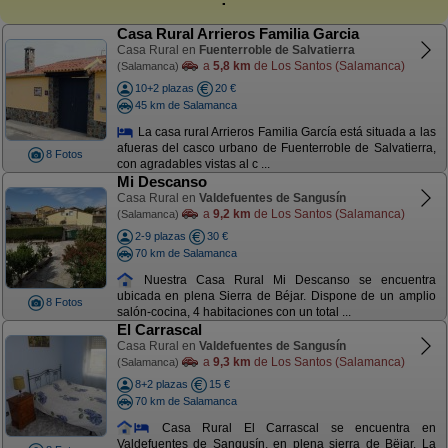
Casa Rural Arrieros Familia Garcia
Casa Rural en
Fuenterroble de Salvatierra
a
5,8 km
de Los Santos (Salamanca)
(Salamanca)
10+2 plazas
20 €
45 km de Salamanca
La casa rural Arrieros Familia García está situada a las
afueras del casco urbano de Fuenterroble de Salvatierra,
8 Fotos
con agradables vistas al c ...
Mi Descanso
Casa Rural en
Valdefuentes de Sangusín
a
9,2 km
de Los Santos (Salamanca)
(Salamanca)
2-9 plazas
30 €
70 km de Salamanca
Nuestra Casa Rural Mi Descanso se encuentra
ubicada en plena Sierra de Béjar. Dispone de un amplio
8 Fotos
salón-cocina, 4 habitaciones con un total ...
El Carrascal
Casa Rural en
Valdefuentes de Sangusín
a
9,3 km
de Los Santos (Salamanca)
(Salamanca)
8+2 plazas
15 €
70 km de Salamanca
Casa Rural El Carrascal se encuentra en
Valdefuentes de Sangusín, en plena sierra de Bëjar. La