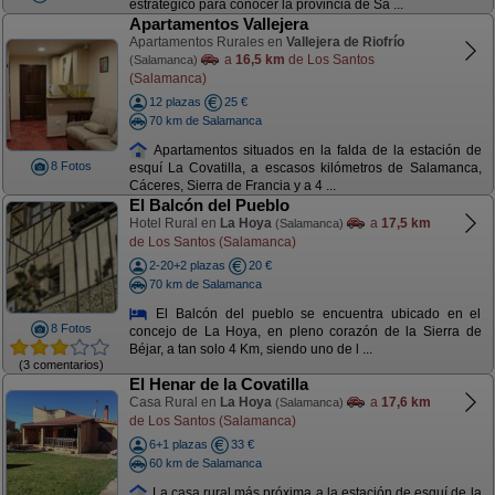
estratégico para conocer la provincia de Sa ...
Apartamentos Vallejera
Apartamentos Rurales en
Vallejera de Riofrío
a
16,5 km
de Los Santos
(Salamanca)
(Salamanca)
12 plazas
25 €
70 km de Salamanca
Apartamentos situados en la falda de la estación de
8 Fotos
esquí La Covatilla, a escasos kilómetros de Salamanca,
Cáceres, Sierra de Francia y a 4 ...
El Balcón del Pueblo
Hotel Rural en
La Hoya
a
17,5 km
(Salamanca)
de Los Santos (Salamanca)
2-20+2 plazas
20 €
70 km de Salamanca
El Balcón del pueblo se encuentra ubicado en el
8 Fotos
concejo de La Hoya, en pleno corazón de la Sierra de
Béjar, a tan solo 4 Km, siendo uno de l ...
(3 comentarios)
El Henar de la Covatilla
Casa Rural en
La Hoya
a
17,6 km
(Salamanca)
de Los Santos (Salamanca)
6+1 plazas
33 €
60 km de Salamanca
La casa rural más próxima a la estación de esquí de la