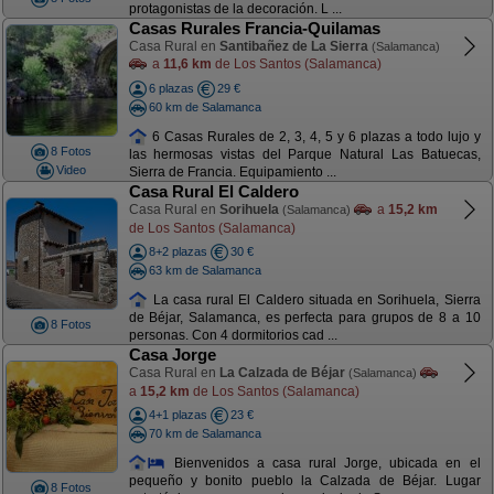
protagonistas de la decoración. L ...
Casas Rurales Francia-Quilamas
Casa Rural en
Santibañez de La Sierra
(Salamanca)
a
11,6 km
de Los Santos (Salamanca)
6 plazas
29 €
60 km de Salamanca
6 Casas Rurales de 2, 3, 4, 5 y 6 plazas a todo lujo y
8 Fotos
las hermosas vistas del Parque Natural Las Batuecas,
Video
Sierra de Francia. Equipamiento ...
Casa Rural El Caldero
Casa Rural en
Sorihuela
a
15,2 km
(Salamanca)
de Los Santos (Salamanca)
8+2 plazas
30 €
63 km de Salamanca
La casa rural El Caldero situada en Sorihuela, Sierra
de Béjar, Salamanca, es perfecta para grupos de 8 a 10
8 Fotos
personas. Con 4 dormitorios cad ...
Casa Jorge
Casa Rural en
La Calzada de Béjar
(Salamanca)
a
15,2 km
de Los Santos (Salamanca)
4+1 plazas
23 €
70 km de Salamanca
Bienvenidos a casa rural Jorge, ubicada en el
pequeño y bonito pueblo la Calzada de Béjar. Lugar
8 Fotos