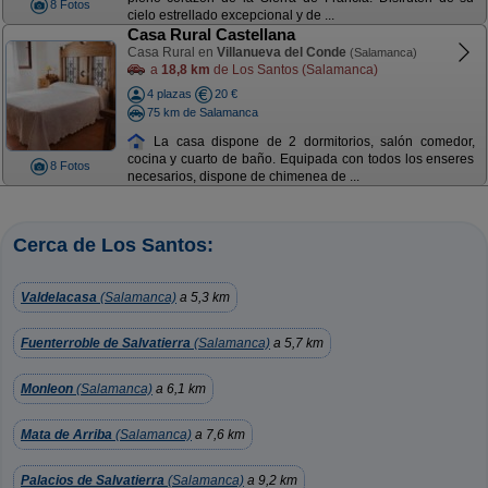
8 Fotos
cielo estrellado excepcional y de ...
Casa Rural Castellana
Casa Rural en
Villanueva del Conde
(Salamanca)
a
18,8 km
de Los Santos (Salamanca)
4 plazas
20 €
75 km de Salamanca
La casa dispone de 2 dormitorios, salón comedor,
cocina y cuarto de baño. Equipada con todos los enseres
8 Fotos
necesarios, dispone de chimenea de ...
Cerca de Los Santos:
Valdelacasa
(Salamanca)
a 5,3 km
Fuenterroble de Salvatierra
(Salamanca)
a 5,7 km
Monleon
(Salamanca)
a 6,1 km
Mata de Arriba
(Salamanca)
a 7,6 km
Palacios de Salvatierra
(Salamanca)
a 9,2 km