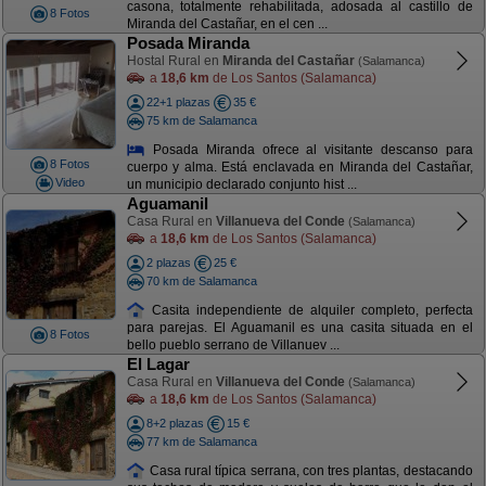
casona, totalmente rehabilitada, adosada al castillo de
8 Fotos
Miranda del Castañar, en el cen ...
Posada Miranda
Hostal Rural en
Miranda del Castañar
(Salamanca)
a
18,6 km
de Los Santos (Salamanca)
22+1 plazas
35 €
75 km de Salamanca
Posada Miranda ofrece al visitante descanso para
8 Fotos
cuerpo y alma. Está enclavada en Miranda del Castañar,
Video
un municipio declarado conjunto hist ...
Aguamanil
Casa Rural en
Villanueva del Conde
(Salamanca)
a
18,6 km
de Los Santos (Salamanca)
2 plazas
25 €
70 km de Salamanca
Casita independiente de alquiler completo, perfecta
para parejas. El Aguamanil es una casita situada en el
8 Fotos
bello pueblo serrano de Villanuev ...
El Lagar
Casa Rural en
Villanueva del Conde
(Salamanca)
a
18,6 km
de Los Santos (Salamanca)
8+2 plazas
15 €
77 km de Salamanca
Casa rural típica serrana, con tres plantas, destacando