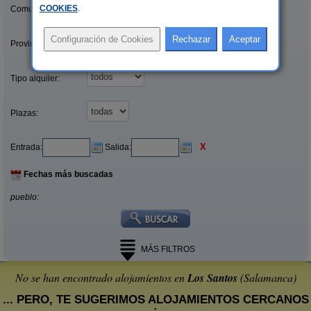
COOKIES
.
Comunidades:
Provincias/Islas:
Tipo alquiler:
Plazas:
X
Entrada:
Salida:
Fechas más buscadas
pueblo:
MÁS FILTROS
No se han encontrado alojamientos en
Los Santos
(Salamanca)
... PERO, TE SUGERIMOS ALOJAMIENTOS CERCANOS
: