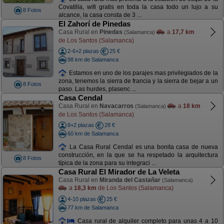
Covatilla, wifi gratis en toda la casa todo un lujo a su
8 Fotos
alcance, la casa consta de 3 ...
El Zahorí de Pinedas
Casa Rural en
Pinedas
a
17,7 km
(Salamanca)
de Los Santos (Salamanca)
2-6+2 plazas
25 €
98 km de Salamanca
Estamos en uno de los parajes mas privilegiados de la
zona, tenemos la sierra de francia y la sierra de bejar a un
8 Fotos
paso. Las hurdes, plasenc ...
Casa Cendal
Casa Rural en
Navacarros
a
18 km
(Salamanca)
de Los Santos (Salamanca)
8+2 plazas
28 €
60 km de Salamanca
La Casa Rural Cendal es una bonita casa de nueva
construcción, en la que se ha respetado la arquitectura
8 Fotos
típica de la zona para su integraci ...
Casa Rural El Mirador de La Veleta
Casa Rural en
Miranda del Castañar
(Salamanca)
a
18,3 km
de Los Santos (Salamanca)
4-10 plazas
25 €
77 km de Salamanca
Casa rural de alquiler completo para unas 4 a 10