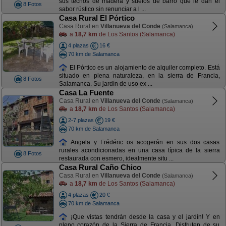
sus techos de madera y suelos de barro que le dan el
8 Fotos
sabor rústico sin renunciar a l ...
Casa Rural El Pórtico
Casa Rural en
Villanueva del Conde
(Salamanca)
a
18,7 km
de Los Santos (Salamanca)
4 plazas
16 €
70 km de Salamanca
El Pórtico es un alojamiento de alquiler completo. Está
situado en plena naturaleza, en la sierra de Francia,
8 Fotos
Salamanca. Su jardín de uso ex ...
Casa La Fuente
Casa Rural en
Villanueva del Conde
(Salamanca)
a
18,7 km
de Los Santos (Salamanca)
2-7 plazas
19 €
70 km de Salamanca
Angela y Frédéric os acogerán en sus dos casas
rurales acondicionadas en una casa típica de la sierra
8 Fotos
restaurada con esmero, idealmente situ ...
Casa Rural Caño Chico
Casa Rural en
Villanueva del Conde
(Salamanca)
a
18,7 km
de Los Santos (Salamanca)
4 plazas
20 €
70 km de Salamanca
¡Que vistas tendrán desde la casa y el jardín! Y en
pleno corazón de la Sierra de Francia. Disfruten de su