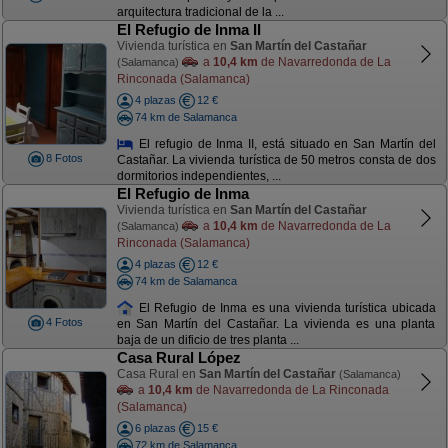
arquitectura tradicional de la ...
El Refugio de Inma II
Vivienda turística en
San Martín del Castañar
a
10,4 km
de Navarredonda de La
(Salamanca)
Rinconada (Salamanca)
4 plazas
12 €
74 km de Salamanca
El refugio de Inma II, está situado en San Martín del
8 Fotos
Castañar. La vivienda turística de 50 metros consta de dos
dormitorios independientes, ...
El Refugio de Inma
Vivienda turística en
San Martín del Castañar
a
10,4 km
de Navarredonda de La
(Salamanca)
Rinconada (Salamanca)
4 plazas
12 €
74 km de Salamanca
El Refugio de Inma es una vivienda turística ubicada
4 Fotos
en San Martín del Castañar. La vivienda es una planta
baja de un dificio de tres planta ...
Casa Rural López
Casa Rural en
San Martín del Castañar
(Salamanca)
a
10,4 km
de Navarredonda de La Rinconada
(Salamanca)
6 plazas
15 €
72 km de Salamanca