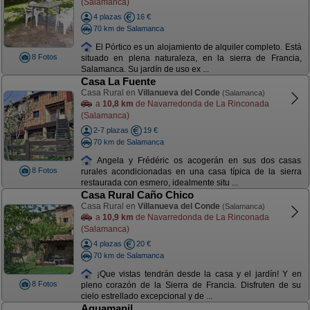
(Salamanca)
4 plazas
16 €
70 km de Salamanca
El Pórtico es un alojamiento de alquiler completo. Está
8 Fotos
situado en plena naturaleza, en la sierra de Francia,
Salamanca. Su jardín de uso ex ...
Casa La Fuente
Casa Rural en
Villanueva del Conde
(Salamanca)
a
10,8 km
de Navarredonda de La Rinconada
(Salamanca)
2-7 plazas
19 €
70 km de Salamanca
Angela y Frédéric os acogerán en sus dos casas
8 Fotos
rurales acondicionadas en una casa típica de la sierra
restaurada con esmero, idealmente situ ...
Casa Rural Caño Chico
Casa Rural en
Villanueva del Conde
(Salamanca)
a
10,9 km
de Navarredonda de La Rinconada
(Salamanca)
4 plazas
20 €
70 km de Salamanca
¡Que vistas tendrán desde la casa y el jardín! Y en
8 Fotos
pleno corazón de la Sierra de Francia. Disfruten de su
cielo estrellado excepcional y de ...
Aguamanil