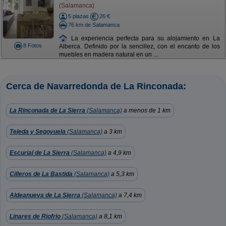
(Salamanca)
5 plazas
26 €
76 km de Salamanca
La experiencia perfecta para su alojamiento en La
8 Fotos
Alberca. Definido por la sencillez, con el encanto de los
muebles en madera natural en un ...
Cerca de Navarredonda de La Rinconada:
La Rinconada de La Sierra
(Salamanca)
a menos de 1 km
Tejeda y Segoyuela
(Salamanca)
a 3 km
Escurial de La Sierra
(Salamanca)
a 4,9 km
Cilleros de La Bastida
(Salamanca)
a 5,3 km
Aldeanueva de La Sierra
(Salamanca)
a 7,4 km
Linares de Riofrio
(Salamanca)
a 8,1 km