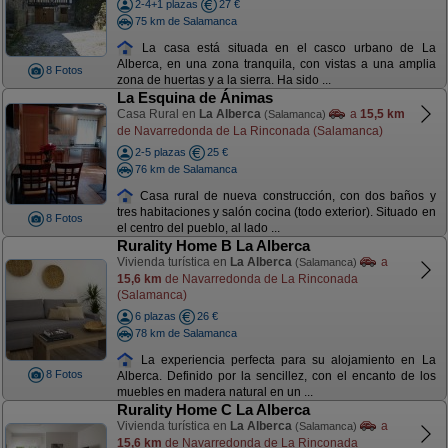
2-4+1 plazas
27 €
75 km de Salamanca
La casa está situada en el casco urbano de La
Alberca, en una zona tranquila, con vistas a una amplia
8 Fotos
zona de huertas y a la sierra. Ha sido ...
La Esquina de Ánimas
Casa Rural en
La Alberca
a
15,5 km
(Salamanca)
de Navarredonda de La Rinconada (Salamanca)
2-5 plazas
25 €
76 km de Salamanca
Casa rural de nueva construcción, con dos baños y
tres habitaciones y salón cocina (todo exterior). Situado en
8 Fotos
el centro del pueblo, al lado ...
Rurality Home B La Alberca
Vivienda turística en
La Alberca
a
(Salamanca)
15,6 km
de Navarredonda de La Rinconada
(Salamanca)
6 plazas
26 €
78 km de Salamanca
La experiencia perfecta para su alojamiento en La
8 Fotos
Alberca. Definido por la sencillez, con el encanto de los
muebles en madera natural en un ...
Rurality Home C La Alberca
Vivienda turística en
La Alberca
a
(Salamanca)
15,6 km
de Navarredonda de La Rinconada