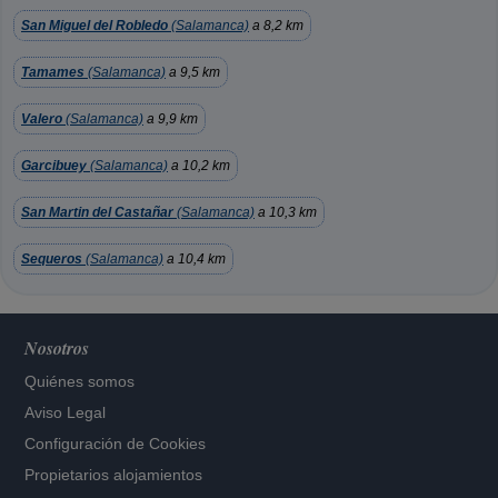
San Miguel del Robledo
(Salamanca)
a 8,2 km
Tamames
(Salamanca)
a 9,5 km
Valero
(Salamanca)
a 9,9 km
Garcibuey
(Salamanca)
a 10,2 km
San Martin del Castañar
(Salamanca)
a 10,3 km
Sequeros
(Salamanca)
a 10,4 km
Nosotros
Quiénes somos
Aviso Legal
Configuración de Cookies
Propietarios alojamientos