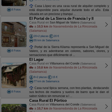
Casa López es una casa rural de alquiler completo y
8 Fotos
está disponible para alquilar durante todo el año. Esta
situada en un precioso y tranqui ...
El Portal de La Sierra de Francia I y II
Casa Rural en
San Miguel de Valero
(Salamanca)
a
10,5 km
de Navarredonda de La Rinconada
(Salamanca)
20+2 plazas
20 €
55 km de Salamanca
Portal de la Sierra Kilama representa a San Miguel de
8 Fotos
Valero, y es adentrarse en colores, sabores, olores, y
sensaciones que difícilmente ol ...
El Lagar
Casa Rural en
Villanueva del Conde
(Salamanca)
a
10,6 km
de Navarredonda de La Rinconada
(Salamanca)
8+2 plazas
15 €
77 km de Salamanca
Casa rural típica serrana, con tres plantas, destacando
8 Fotos
sus techos de madera y suelos de barro que le dan el
sabor rústico sin renunciar a l ...
Casa Rural El Pórtico
Casa Rural en
Villanueva del Conde
(Salamanca)
a
10,7 km
de Navarredonda de La Rinconada