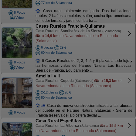
77 km de Salamanca
Casa rural totalmente equipada. Dos habitaciones
8 Fotos
dobles, 2 baños completos, salón, cocina tipo americana,
Video
comedor terraza y jardín con barba ...
Casas Rurales Francia-Quilamas
Casa Rural en
Santibañez de La Sierra
(Salamanca)
a
14,9 km
de Navarredonda de La Rinconada
(Salamanca)
6 plazas
29 €
60 km de Salamanca
6 Casas Rurales de 2, 3, 4, 5 y 6 plazas a todo lujo y
8 Fotos
las hermosas vistas del Parque Natural Las Batuecas,
Video
Sierra de Francia. Equipamiento ...
Amelia I y II
Casa Rural en
Cepeda
a
15,3 km
de
(Salamanca)
Navarredonda de La Rinconada (Salamanca)
2-12 plazas
20 €
80 km de Salamanca
Casa de nueva construcción situada a las afueras
del pueblo en el Parque Natural Batuecas - Sierra de
8 Fotos
Francia (reserva de la biosfera declar ...
Casa Rural Espeñitas
Casa Rural en
La Alberca
a
15,5 km
(Salamanca)
de Navarredonda de La Rinconada (Salamanca)