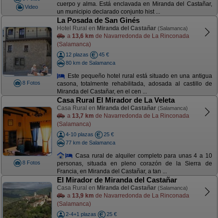
cuerpo y alma. Está enclavada en Miranda del Castañar,
Video
un municipio declarado conjunto hist ...
La Posada de San Ginés
Hotel Rural en
Miranda del Castañar
(Salamanca)
a
13,6 km
de Navarredonda de La Rinconada
(Salamanca)
12 plazas
45 €
80 km de Salamanca
Este pequeño hotel rural está situado en una antigua
8 Fotos
casona, totalmente rehabilitada, adosada al castillo de
Miranda del Castañar, en el cen ...
Casa Rural El Mirador de La Veleta
Casa Rural en
Miranda del Castañar
(Salamanca)
a
13,7 km
de Navarredonda de La Rinconada
(Salamanca)
4-10 plazas
25 €
77 km de Salamanca
Casa rural de alquiler completo para unas 4 a 10
8 Fotos
personas, situada en pleno corazón de la Sierra de
Francia, en Miranda del Castañar, a tan ...
El Mirador de Miranda del Castañar
Casa Rural en
Miranda del Castañar
(Salamanca)
a
13,9 km
de Navarredonda de La Rinconada
(Salamanca)
2-4+1 plazas
25 €