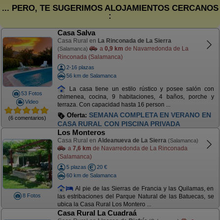
... PERO, TE SUGERIMOS ALOJAMIENTOS CERCANOS
:
Casa Salva
Casa Rural en
La Rinconada de La Sierra
a
0,9 km
de Navarredonda de La
(Salamanca)
Rinconada (Salamanca)
2-16 plazas
56 km de Salamanca
La casa tiene un estilo rústico y posee salón con
53 Fotos
chimenea, cocina, 9 habitaciones, 4 baños, porche y
Video
terraza. Con capacidad hasta 16 person ...
SEMANA COMPLETA EN VERANO EN
Oferta:
(6 comentarios)
CASA RURAL CON PISCINA PRIVADA
Los Monteros
Casa Rural en
Aldeanueva de La Sierra
(Salamanca)
a
7,6 km
de Navarredonda de La Rinconada
(Salamanca)
5 plazas
20 €
60 km de Salamanca
Al pie de las Sierras de Francia y las Quilamas, en
8 Fotos
las estribaciones del Parque Natural de las Batuecas, se
ubica la Casa Rural Los Montero ...
Casa Rural La Cuadraá