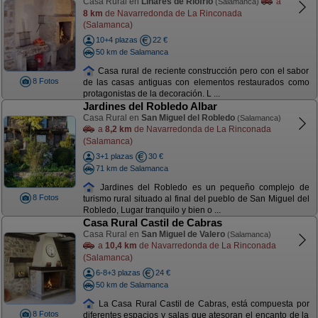
Casa Rural en
Linares de Riofrío
a
(Salamanca)
8 km
de Navarredonda de La Rinconada
(Salamanca)
10+4 plazas
22 €
50 km de Salamanca
Casa rural de reciente construcción pero con el sabor
8 Fotos
de las casas antiguas con elementos restaurados como
protagonistas de la decoración. L ...
Jardines del Robledo Albar
Casa Rural en
San Miguel del Robledo
(Salamanca)
a
8,2 km
de Navarredonda de La Rinconada
(Salamanca)
3+1 plazas
30 €
71 km de Salamanca
Jardines del Robledo es un pequeño complejo de
8 Fotos
turismo rural situado al final del pueblo de San Miguel del
Robledo, Lugar tranquilo y bien o ...
Casa Rural Castil de Cabras
Casa Rural en
San Miguel de Valero
(Salamanca)
a
10,4 km
de Navarredonda de La Rinconada
(Salamanca)
6-8+3 plazas
24 €
50 km de Salamanca
La Casa Rural Castil de Cabras, está compuesta por
8 Fotos
diferentes espacios y salas que atesoran el encanto de la