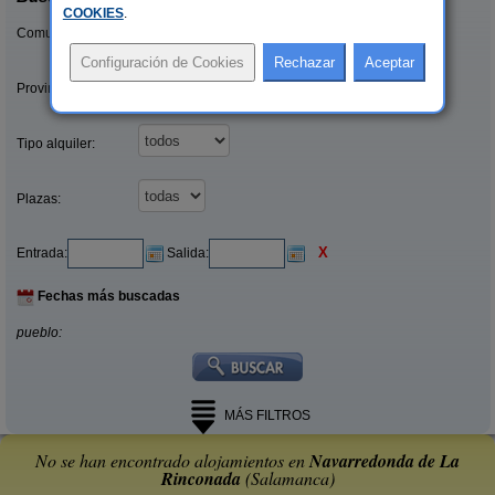
COOKIES
.
Comunidades:
Provincias/Islas:
Tipo alquiler:
Plazas:
X
Entrada:
Salida:
Fechas más buscadas
pueblo:
MÁS FILTROS
No se han encontrado alojamientos en
Navarredonda de La
Rinconada
(Salamanca)