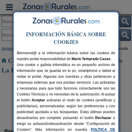
INFORMACIÓN BÁSICA SOBRE
COOKIES
Alojamientos
>
Castilla y León
>
Salamanca
> Navarredonda de La Rinconada
Bienvenid@ a la información básica sobre las cookies de
Casas Rurales cerca de Navarredonda de
nuestro portal responsabilidad de
Mario Temprado Casas
.
Una cookie o galleta informática es un pequeño archivo de
La Rinconada
información que se guarda en tu pc, smartphone o tablet al
visitar el portal. Algunas son nuestras y otras pertenecen a
empresas externas que nos prestan servicios. Las activadas
y necesarias para que todo funcione correctamente son las
Cookies Técnicas y no necesitan de tu autorización. Al pulsar
el botón
Aceptar
activarás el resto de cookies (analíticas y
publicitarias), personalizadas según tus preferencias y con
rs.
 €
publicidad ajustada a tus búsquedas. Estas últimas puedes
Casa Rural El Pórtico
4 pers.
16 €
Villanueva del Conde (Salamanca)
desde
desactivarlas por completo pulsando el botón
Rechazar
o
elegir su activación/desactivación desde “Configuración de
Cookies”. Más información en nuestra
POLÍTICA DE
Buscar