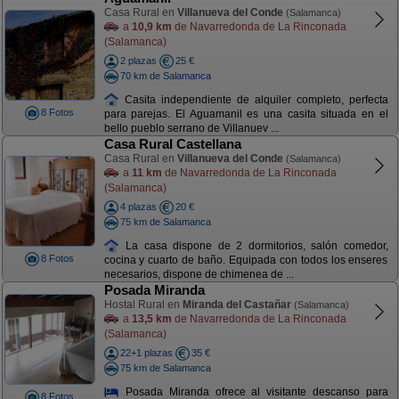
Casa Rural en
Villanueva del Conde
(Salamanca)
a
10,9 km
de Navarredonda de La Rinconada
(Salamanca)
2 plazas
25 €
70 km de Salamanca
Casita independiente de alquiler completo, perfecta
8 Fotos
para parejas. El Aguamanil es una casita situada en el
bello pueblo serrano de Villanuev ...
Casa Rural Castellana
Casa Rural en
Villanueva del Conde
(Salamanca)
a
11 km
de Navarredonda de La Rinconada
(Salamanca)
4 plazas
20 €
75 km de Salamanca
La casa dispone de 2 dormitorios, salón comedor,
8 Fotos
cocina y cuarto de baño. Equipada con todos los enseres
necesarios, dispone de chimenea de ...
Posada Miranda
Hostal Rural en
Miranda del Castañar
(Salamanca)
a
13,5 km
de Navarredonda de La Rinconada
(Salamanca)
22+1 plazas
35 €
75 km de Salamanca
Posada Miranda ofrece al visitante descanso para
8 Fotos