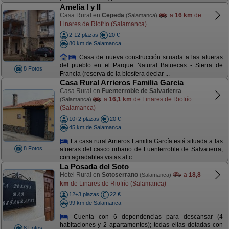
Amelia I y II
Casa Rural en
Cepeda
a
16 km
de
(Salamanca)
Linares de Riofrío (Salamanca)
2-12 plazas
20 €
80 km de Salamanca
Casa de nueva construcción situada a las afueras
del pueblo en el Parque Natural Batuecas - Sierra de
8 Fotos
Francia (reserva de la biosfera declar ...
Casa Rural Arrieros Familia Garcia
Casa Rural en
Fuenterroble de Salvatierra
a
16,1 km
de Linares de Riofrío
(Salamanca)
(Salamanca)
10+2 plazas
20 €
45 km de Salamanca
La casa rural Arrieros Familia García está situada a las
8 Fotos
afueras del casco urbano de Fuenterroble de Salvatierra,
con agradables vistas al c ...
La Posada del Soto
Hotel Rural en
Sotoserrano
a
18,8
(Salamanca)
km
de Linares de Riofrío (Salamanca)
12+3 plazas
22 €
99 km de Salamanca
Cuenta con 6 dependencias para descansar (4
habitaciones y 2 apartamentos); todas ellas dotadas con
8 Fotos