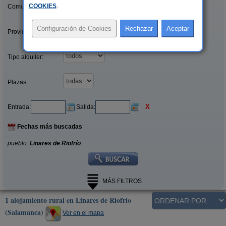
COOKIES
.
Comunidades:
Provincias/Islas:
Tipo alquiler:
Plazas:
X
Entrada:
Salida:
Fechas más buscadas
pueblo:
Linares de Riofrío
MÁS FILTROS
1 alojamiento rural en Linares de Riofrío
(Salamanca)
Ver en el mapa