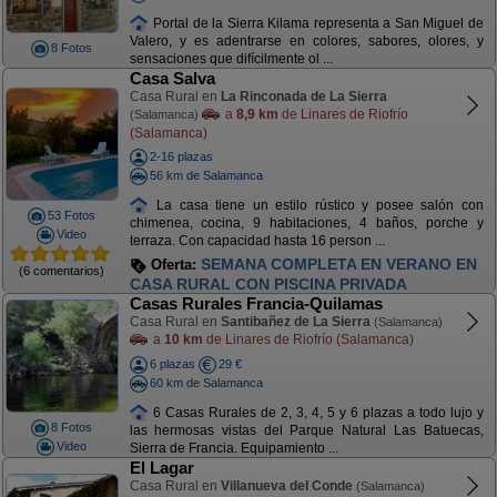
Portal de la Sierra Kilama representa a San Miguel de
Valero, y es adentrarse en colores, sabores, olores, y
8 Fotos
sensaciones que difícilmente ol ...
Casa Salva
Casa Rural en
La Rinconada de La Sierra
a
8,9 km
de Linares de Riofrío
(Salamanca)
(Salamanca)
2-16 plazas
56 km de Salamanca
La casa tiene un estilo rústico y posee salón con
53 Fotos
chimenea, cocina, 9 habitaciones, 4 baños, porche y
Video
terraza. Con capacidad hasta 16 person ...
SEMANA COMPLETA EN VERANO EN
Oferta:
(6 comentarios)
CASA RURAL CON PISCINA PRIVADA
Casas Rurales Francia-Quilamas
Casa Rural en
Santibañez de La Sierra
(Salamanca)
a
10 km
de Linares de Riofrío (Salamanca)
6 plazas
29 €
60 km de Salamanca
6 Casas Rurales de 2, 3, 4, 5 y 6 plazas a todo lujo y
8 Fotos
las hermosas vistas del Parque Natural Las Batuecas,
Video
Sierra de Francia. Equipamiento ...
El Lagar
Casa Rural en
Villanueva del Conde
(Salamanca)