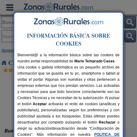
INFORMACIÓN BÁSICA SOBRE
COOKIES
Alojamientos
>
Castilla y León
>
Salamanca
> Linares de Riofrío
Bienvenid@ a la información básica sobre las cookies de
Casas Rurales en Linares de Riofrío
nuestro portal responsabilidad de
Mario Temprado Casas
.
Una cookie o galleta informática es un pequeño archivo de
información que se guarda en tu pc, smartphone o tablet al
visitar el portal. Algunas son nuestras y otras pertenecen a
empresas externas que nos prestan servicios. Las activadas
y necesarias para que todo funcione correctamente son las
Cookies Técnicas y no necesitan de tu autorización. Al pulsar
el botón
Aceptar
activarás el resto de cookies (analíticas y
El Corral de Las Arribes
rs.
10+3 pers.
publicitarias), personalizadas según tus preferencias y con
 €
20 €
San Felices de Los Gallegos
desde
publicidad ajustada a tus búsquedas. Estas últimas puedes
(Salamanca)
desactivarlas por completo pulsando el botón
Rechazar
o
elegir su activación/desactivación desde “Configuración de
Buscar
Cookies”. Más información en nuestra
POLÍTICA DE