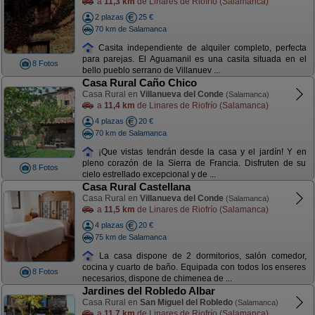
a
11,3 km
de Linares de Riofrío (Salamanca)
2 plazas
25 €
70 km de Salamanca
Casita independiente de alquiler completo, perfecta
para parejas. El Aguamanil es una casita situada en el
8 Fotos
bello pueblo serrano de Villanuev ...
Casa Rural Caño Chico
Casa Rural en
Villanueva del Conde
(Salamanca)
a
11,4 km
de Linares de Riofrío (Salamanca)
4 plazas
20 €
70 km de Salamanca
¡Que vistas tendrán desde la casa y el jardín! Y en
pleno corazón de la Sierra de Francia. Disfruten de su
8 Fotos
cielo estrellado excepcional y de ...
Casa Rural Castellana
Casa Rural en
Villanueva del Conde
(Salamanca)
a
11,5 km
de Linares de Riofrío (Salamanca)
4 plazas
20 €
75 km de Salamanca
La casa dispone de 2 dormitorios, salón comedor,
cocina y cuarto de baño. Equipada con todos los enseres
8 Fotos
necesarios, dispone de chimenea de ...
Jardines del Robledo Albar
Casa Rural en
San Miguel del Robledo
(Salamanca)
a
11,7 km
de Linares de Riofrío (Salamanca)