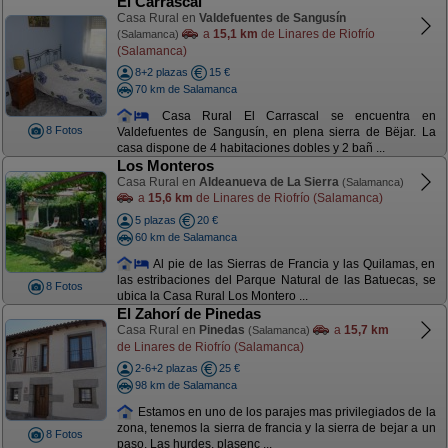
El Carrascal
Casa Rural en
Valdefuentes de Sangusín
a
15,1 km
de Linares de Riofrío
(Salamanca)
(Salamanca)
8+2 plazas
15 €
70 km de Salamanca
Casa Rural El Carrascal se encuentra en
8 Fotos
Valdefuentes de Sangusín, en plena sierra de Bëjar. La
casa dispone de 4 habitaciones dobles y 2 bañ ...
Los Monteros
Casa Rural en
Aldeanueva de La Sierra
(Salamanca)
a
15,6 km
de Linares de Riofrío (Salamanca)
5 plazas
20 €
60 km de Salamanca
Al pie de las Sierras de Francia y las Quilamas, en
las estribaciones del Parque Natural de las Batuecas, se
8 Fotos
ubica la Casa Rural Los Montero ...
El Zahorí de Pinedas
Casa Rural en
Pinedas
a
15,7 km
(Salamanca)
de Linares de Riofrío (Salamanca)
2-6+2 plazas
25 €
98 km de Salamanca
Estamos en uno de los parajes mas privilegiados de la
zona, tenemos la sierra de francia y la sierra de bejar a un
8 Fotos
paso. Las hurdes, plasenc ...