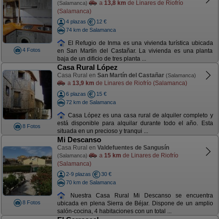
a
13,8 km
de Linares de Riofrío
(Salamanca)
(Salamanca)
4 plazas
12 €
74 km de Salamanca
El Refugio de Inma es una vivienda turística ubicada
4 Fotos
en San Martín del Castañar. La vivienda es una planta
baja de un dificio de tres planta ...
Casa Rural López
Casa Rural en
San Martín del Castañar
(Salamanca)
a
13,9 km
de Linares de Riofrío (Salamanca)
6 plazas
15 €
72 km de Salamanca
Casa López es una casa rural de alquiler completo y
está disponible para alquilar durante todo el año. Esta
8 Fotos
situada en un precioso y tranqui ...
Mi Descanso
Casa Rural en
Valdefuentes de Sangusín
a
15 km
de Linares de Riofrío
(Salamanca)
(Salamanca)
2-9 plazas
30 €
70 km de Salamanca
Nuestra Casa Rural Mi Descanso se encuentra
8 Fotos
ubicada en plena Sierra de Béjar. Dispone de un amplio
salón-cocina, 4 habitaciones con un total ...