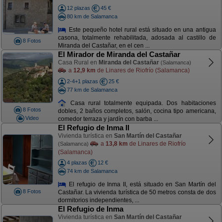
12 plazas
45 €
80 km de Salamanca
Este pequeño hotel rural está situado en una antigua
casona, totalmente rehabilitada, adosada al castillo de
8 Fotos
Miranda del Castañar, en el cen ...
El Mirador de Miranda del Castañar
Casa Rural en
Miranda del Castañar
(Salamanca)
a
12,9 km
de Linares de Riofrío (Salamanca)
2-4+1 plazas
25 €
77 km de Salamanca
Casa rural totalmente equipada. Dos habitaciones
8 Fotos
dobles, 2 baños completos, salón, cocina tipo americana,
Video
comedor terraza y jardín con barba ...
El Refugio de Inma II
Vivienda turística en
San Martín del Castañar
a
13,8 km
de Linares de Riofrío
(Salamanca)
(Salamanca)
4 plazas
12 €
74 km de Salamanca
El refugio de Inma II, está situado en San Martín del
8 Fotos
Castañar. La vivienda turística de 50 metros consta de dos
dormitorios independientes, ...
El Refugio de Inma
Vivienda turística en
San Martín del Castañar