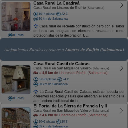
Casa Rural La Cuadraá
Casa Rural en
Linares de Riofrío
(Salamanca)
10+4 plazas
22 €
50 km de Salamanca
Casa rural de reciente construcción pero con el sabor
de las casas antiguas con elementos restaurados como
8 Fotos
protagonistas de la decoración. L ...
Alojamientos Rurales cercanos a
Linares de Riofrío (Salamanca)
Casa Rural Castil de Cabras
Casa Rural en
San Miguel de Valero
(Salamanca)
a
4,5 km
de Linares de Riofrío (Salamanca)
6-8+3 plazas
24 €
50 km de Salamanca
La Casa Rural Castil de Cabras, está compuesta por
diferentes espacios y salas que atesoran el encanto de la
8 Fotos
arquitectura tradicional de la ...
El Portal de La Sierra de Francia I y II
Casa Rural en
San Miguel de Valero
(Salamanca)
a
4,6 km
de Linares de Riofrío (Salamanca)
20+2 plazas
20 €
55 km de Salamanca