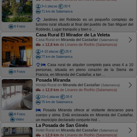
3+1 plazas
30 €
71 km de Salamanca
Jardines del Robledo es un pequeño complejo de
turismo rural situado al final del pueblo de San Miguel del
8 Fotos
Robledo, Lugar tranquilo y bien o ...
Casa Rural El Mirador de La Veleta
Casa Rural en
Miranda del Castañar
(Salamanca)
a
12,8 km
de Linares de Riofrío (Salamanca)
4-10 plazas
25 €
77 km de Salamanca
Casa rural de alquiler completo para unas 4 a 10
personas, situada en pleno corazón de la Sierra de
8 Fotos
Francia, en Miranda del Castañar, a tan ...
Posada Miranda
Hostal Rural en
Miranda del Castañar
(Salamanca)
a
12,9 km
de Linares de Riofrío (Salamanca)
22+1 plazas
35 €
75 km de Salamanca
Posada Miranda ofrece al visitante descanso para
8 Fotos
cuerpo y alma. Está enclavada en Miranda del Castañar,
Video
un municipio declarado conjunto hist ...
La Posada de San Ginés
Hotel Rural en
Miranda del Castañar
(Salamanca)
a
12,9 km
de Linares de Riofrío (Salamanca)