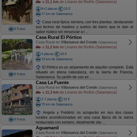
a
11,1 km
de Linares de Riofrío (Salamanca)
8+2 plazas
15 €
77 km de Salamanca
Casa rural típica serrana, con tres plantas, destacando
sus techos de madera y suelos de barro que le dan el
8 Fotos
sabor rústico sin renunciar a l ...
Casa Rural El Pórtico
Casa Rural en
Villanueva del Conde
(Salamanca)
a
11,2 km
de Linares de Riofrío (Salamanca)
4 plazas
16 €
70 km de Salamanca
El Pórtico es un alojamiento de alquiler completo. Está
situado en plena naturaleza, en la sierra de Francia,
8 Fotos
Salamanca. Su jardín de uso ex ...
Casa La Fuente
Casa Rural en
Villanueva del Conde
(Salamanca)
a
11,3 km
de Linares de Riofrío (Salamanca)
2-7 plazas
19 €
70 km de Salamanca
Angela y Frédéric os acogerán en sus dos casas
rurales acondicionadas en una casa típica de la sierra
8 Fotos
restaurada con esmero, idealmente situ ...
Aguamanil
Casa Rural en
Villanueva del Conde
(Salamanca)