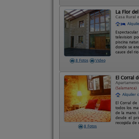
La Flor de
Casa Rural 
Alquil
Espectacular
television p
piscina natur
donde se enc
cauce del rio
8 Fotos
Video
El Corral 
Apartament
(Salamanca)
Alquiler 
El Corral de
todos los mat
de la mano. 
desde el pri
recogida de 
8 Fotos