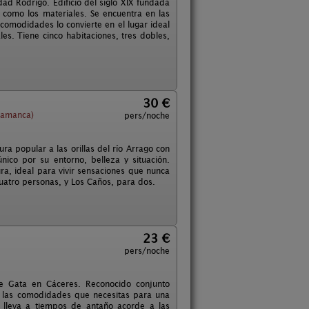
ad Rodrigo. Edificio del siglo XIX fundada
 como los materiales. Se encuentra en las
comodidades lo convierte en el lugar ideal
es. Tiene cinco habitaciones, tres dobles,
30 €
lamanca)
pers/noche
ra popular a las orillas del río Arrago con
ico por su entorno, belleza y situación.
ura, ideal para vivir sensaciones que nunca
uatro personas, y Los Caños, para dos.
23 €
pers/noche
de Gata en Cáceres. Reconocido conjunto
s las comodidades que necesitas para una
 lleva a tiempos de antaño acorde a las