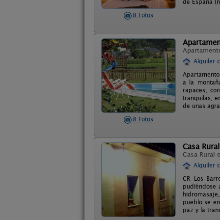
de España (n
8 Fotos
Apartamen
Apartament
Alquiler 
Apartamentos
a la montaña
rapaces, cor
tranquilas, e
de unas agra
8 Fotos
Casa Rural
Casa Rural 
Alquiler 
CR Los Barr
pudiéndose a
hidromasaje,
pueblo se en 
paz y la tran