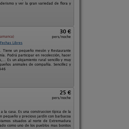
nderismo y ver la gran variedad de flora y
30 €
lamanca)
pers/noche
Fechas Libres
s. Tiene un pequeño mesón y Restaurante
a. Podrá participar en recolección, hacer
... Es un alojamiento rural sencillo y muy
equeños animales de compañía. Sencillez y
-446
25 €
pers/noche
la casa. Es una construccion típica de la
 un pequeño y precioso jardín con barbacoa
Estamos situados al norte de Extremadura
erado como uno de los pueblos mas bonitos