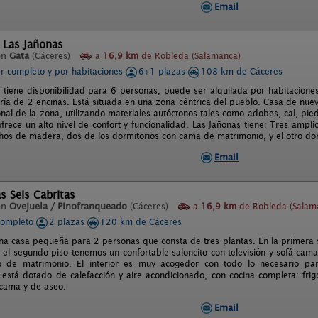
Email
 Las Jañonas
en
Gata
(Cáceres)
a
16,9 km
de Robleda (Salamanca)
er completo y por habitaciones
6+1 plazas
108 km de Cáceres
 tiene disponibilidad para 6 personas, puede ser alquilada por habitacione
oría de 2 encinas. Está situada en una zona céntrica del pueblo. Casa de nu
ional de la zona, utilizando materiales autóctonos tales como adobes, cal, p
frece un alto nivel de confort y funcionalidad. Las Jañonas tiene: Tres ampli
echos de madera, dos de los dormitorios con cama de matrimonio, y el otro do
Email
s Seis Cabritas
en
Ovejuela / Pinofranqueado
(Cáceres)
a
16,9 km
de Robleda (Salam
completo
2 plazas
120 km de Cáceres
una casa pequeña para 2 personas que consta de tres plantas. En la primera 
 el segundo piso tenemos un confortable saloncito con televisión y sofá-cama.
io de matrimonio. El interior es muy acogedor con todo lo necesario p
está dotado de calefacción y aire acondicionado, con cocina completa: frigorí
cama y de aseo.
Email