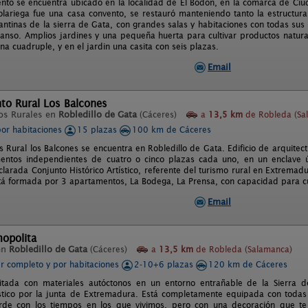
nto se encuentra ubicado en la localidad de El Bodón, en la comarca de Ciud
lariega fue una casa convento, se restauró manteniendo tanto la estructura
antinas de la sierra de Gata, con grandes salas y habitaciones con todas sus 
anso. Amplios jardines y una pequeña huerta para cultivar productos natural
una cuadruple, y en el jardin una casita con seis plazas.
Email
to Rural Los Balcones
os Rurales en
Robledillo de Gata
(Cáceres)
a
13,5 km
de Robleda (Sa
por habitaciones
15 plazas
100 km de Cáceres
Rural los Balcones se encuentra en Robledillo de Gata. Edificio de arquitectu
entos independientes de cuatro o cinco plazas cada uno, en un enclave ún
larada Conjunto Histórico Artístico, referente del turismo rural en Extremad
stá formada por 3 apartamentos, La Bodega, La Prensa, con capacidad para c
Email
opolita
en
Robledillo de Gata
(Cáceres)
a
13,5 km
de Robleda (Salamanca)
er completo y por habitaciones
2-10+6 plazas
120 km de Cáceres
litada con materiales autóctonos en un entorno entrañable de la Sierra 
tístico por la junta de Extremadura. Está completamente equipada con toda
orde con los tiempos en los que vivimos, pero con una decoración que te