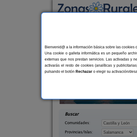
Busca por alojamiento
Alojamientos
>
Castilla y León
>
Salamanca
>
Casas Rurales cerca 
Bienvenid@ a la información básica sobre las cookies 
Una cookie o galleta informática es un pequeño archiv
externas que nos prestan servicios. Las activadas y n
activarás el resto de cookies (analíticas y publicita
pulsando el botón
Rechazar
o elegir su activación/de
lva
2-16 pers.
25 €
 La Sierra
Casa Obdulia
desde
ca)
Vilvestre (Salamanca)
desd
Buscar
Comunidades:
Provincias/Islas: