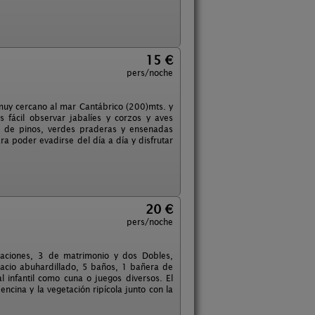
15 €
pers/noche
uy cercano al mar Cantábrico (200)mts. y
fácil observar jabalíes y corzos y aves
es de pinos, verdes praderas y ensenadas
ara poder evadirse del día a día y disfrutar
20 €
pers/noche
aciones, 3 de matrimonio y dos Dobles,
pacio abuhardillado, 5 baños, 1 bañera de
l infantil como cuna o juegos diversos. El
ncina y la vegetación ripícola junto con la