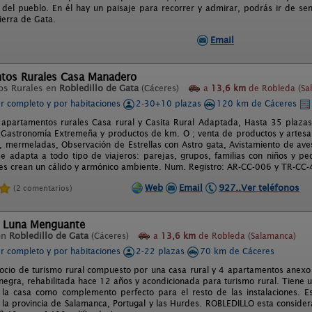
s del pueblo. En él hay un paisaje para recorrer y admirar, podrás ir de se
ierra de Gata.
Email
tos Rurales Casa Manadero
os Rurales en
Robledillo de Gata
(Cáceres)
a
13,6 km
de Robleda (Sa
er completo y por habitaciones
2-30+10 plazas
120 km de Cáceres
apartamentos rurales Casa rural y Casita Rural Adaptada, Hasta 35 plaza
 Gastronomía Extremeña y productos de km. O ; venta de productos y artesaní
, mermeladas, Observación de Estrellas con Astro gata, Avistamiento de aves,
 se adapta a todo tipo de viajeros: parejas, grupos, familias con niños y p
res crean un cálido y armónico ambiente. Num. Registro: AR-CC-006 y TR-CC
Web
Email
927..Ver teléfonos
(2 comentarios)
l Luna Menguante
en
Robledillo de Gata
(Cáceres)
a
13,6 km
de Robleda (Salamanca)
er completo y por habitaciones
2-22 plazas
70 km de Cáceres
cio de turismo rural compuesto por una casa rural y 4 apartamentos anexo a 
 negra, rehabilitada hace 12 años y acondicionada para turismo rural. Tiene
 la casa como complemento perfecto para el resto de las instalaciones. 
 la provincia de Salamanca, Portugal y las Hurdes. ROBLEDILLO esta consid