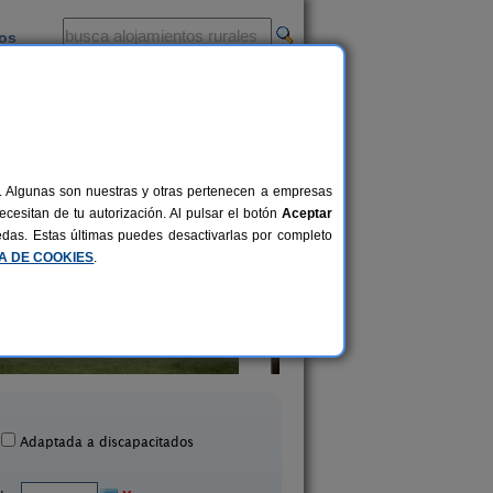
ios
-
al. Algunas son nuestras y otras pertenecen a empresas
cesitan de tu autorización. Al pulsar el botón
Aceptar
uedas. Estas últimas puedes desactivarlas por completo
CA DE COOKIES
.
El Portal de La Sierra de 
Casa Rural Lozano
y II
2-9+1 pers.
13 €
Navasfrías (Salamanca)
San Miguel de Valero (Sa
desde
Adaptada a discapacitados