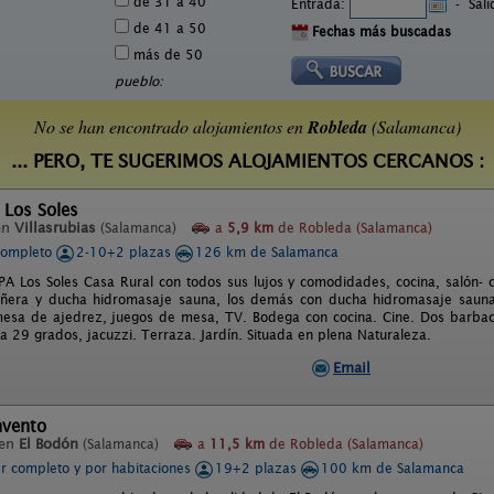
de 31 a 40
Entrada:
-
Sal
de 41 a 50
Fechas más buscadas
más de 50
pueblo:
No se han encontrado alojamientos en
Robleda
(Salamanca)
... PERO, TE SUGERIMOS ALOJAMIENTOS CERCANOS :
 Los Soles
en
Villasrubias
(Salamanca)
a
5,9 km
de Robleda (Salamanca)
completo
2-10+2 plazas
126 km de Salamanca
PA Los Soles Casa Rural con todos sus lujos y comodidades, cocina, salón-
añera y ducha hidromasaje sauna, los demás con ducha hidromasaje sauna, 
esa de ajedrez, juegos de mesa, TV. Bodega con cocina. Cine. Dos barbacoas
a 29 grados, jacuzzi. Terraza. Jardín. Situada en plena Naturaleza.
Email
nvento
 en
El Bodón
(Salamanca)
a
11,5 km
de Robleda (Salamanca)
er completo y por habitaciones
19+2 plazas
100 km de Salamanca