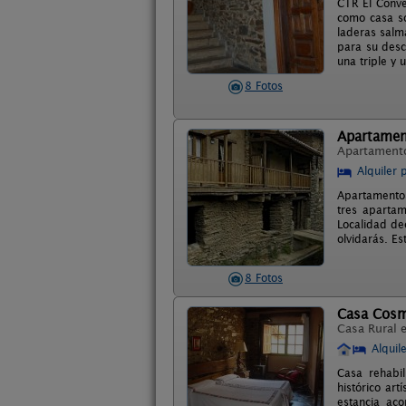
CTR El Conve
como casa so
laderas salm
para su desc
una triple y 
8 Fotos
Apartamen
Apartament
Alquiler 
Apartamentos 
tres apartam
Localidad dec
olvidarás. E
8 Fotos
Casa Cosm
Casa Rural 
Alquil
Casa rehabi
histórico ar
estancia ac