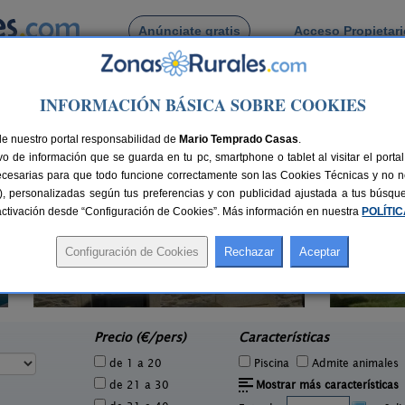
Anúnciate gratis
Acceso Propietar
Busca por pueblo
INFORMACIÓN BÁSICA SOBRE COOKIES
 Robleda
de Robleda
de nuestro portal responsabilidad de
Mario Temprado Casas
.
o de información que se guarda en tu pc, smartphone o tablet al visitar el port
ecesarias para que todo funcione correctamente son las Cookies Técnicas y no ne
rias), personalizadas según tus preferencias y con publicidad ajustada a tus búsq
sactivación desde “Configuración de Cookies”. Más información en nuestra
POLÍTI
Casa Rural La Noria
9 pers.
2-20 pers.
16 €
18 €
Ciudad Rodrigo (Salamanca)
e
desde
Precio (€/pers)
Características
de 1 a 20
Piscina
Admite animales
de 21 a 30
Mostrar más características