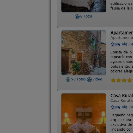
edificacione
fauna de la s
8 Fotos
Apartamen
Apartament
Alquil
Consta de 5 
tapearía con
aguardientes
polivalente,
colores aleg
50 Fotos
Video
Casa Rura
Casa Rural 
Alquil
Pequeño nego
arquitectura
exclusivo de
lindando con