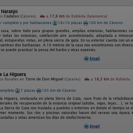
l Naranjo
en
Cadalso
(Cáceres)
a
17,6 km
de Robleda (Salamanca)
er completo y por habitaciones
18+10 plazas
100 km de Cáceres
 casa, sobre todo para grupos grandes, amplias estancias, habitaciones co
or todas las estancias, calefacción aire acondicionado, adaptada a minusval
al, estupendas vistas, en plena sierra de gata. En su exterior cuenta con un
uentran dos barbacoas. A 10 metros de la casa nos encontramos con diversa
 se puede practicar la pesca del barbo y otras especies.
Email
de La Higuera
os Rurales en
Torre de Don Miguel
(Cáceres)
a
18,3 km
de Robleda
completo
7 plazas
105 km de Cáceres
 la Higuera, enclavada en plena Sierra de Gata, nace fruto de la rehabilitac
eriales de recuperación de la estancia original (adobe, vigas, tejas... ), se 
La Sierra de Gata nos traslada a pueblos y entornos en donde el tiempo se d
mer momento. Sus ríos y piscinas naturales hacen del verano una época es
castañas y setas amenizan los días de otoño/invierno.
Email