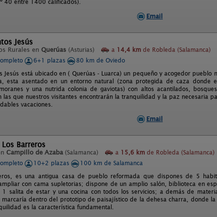
º 40 entre 1400 calificados).
Email
tos Jesús
os Rurales en
Querúas
(Asturias)
a
14,4 km
de Robleda (Salamanca)
completo
6+1 plazas
80 km de Oviedo
 Jesús está ubicado en ( Querúas - Luarca) un pequeño y acogedor pueblo m
, esta asentado en un entorno natural (zona protegida de caza donde es 
moranes y una nutrida colonia de gaviotas) con altos acantilados, bosqu
n las que nuestros visitantes encontrarán la tranquilidad y la paz necesaria p
dables vacaciones.
Email
 Los Barreros
en
Campillo de Azaba
(Salamanca)
a
15,6 km
de Robleda (Salamanca)
completo
10+2 plazas
100 km de Salamanca
eros, es una antigua casa de pueblo reformada que dispones de 5 habit
mpliar con cama supletorias; dispone de un amplio salón, biblioteca en es
 1 salita de estar y una cocina con todos los servicios; a demás de materia
marcaría dentro del prototipo de paisajístico de la dehesa charra, donde la e
quilidad es la característica fundamental.