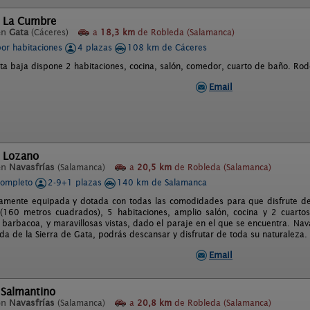
l La Cumbre
en
Gata
(Cáceres)
a
18,3 km
de Robleda (Salamanca)
por habitaciones
4 plazas
108 km de Cáceres
ta baja dispone 2 habitaciones, cocina, salón, comedor, cuarto de baño. Rod
Email
l Lozano
en
Navasfrías
(Salamanca)
a
20,5 km
de Robleda (Salamanca)
completo
2-9+1 plazas
140 km de Salamanca
amente equipada y dotada con todas las comodidades para que disfrute de 
(160 metros cuadrados), 5 habitaciones, amplio salón, cocina y 2 cuarto
barbacoa, y maravillosas vistas, dado el paraje en el que se encuentra. Nava
lda de la Sierra de Gata, podrás descansar y disfrutar de toda su naturaleza.
Email
 Salmantino
en
Navasfrías
(Salamanca)
a
20,8 km
de Robleda (Salamanca)