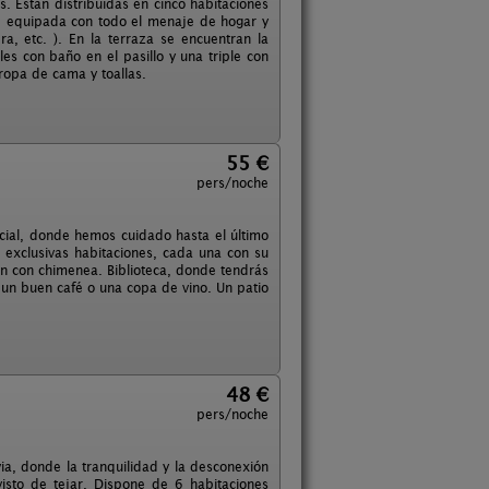
 Están distribuidas en cinco habitaciones
e equipada con todo el menaje de hogar y
era, etc. ). En la terraza se encuentran la
es con baño en el pasillo y una triple con
 ropa de cama y toallas.
55 €
pers/noche
ecial, donde hemos cuidado hasta el último
o exclusivas habitaciones, cada una con su
ón con chimenea. Biblioteca, donde tendrás
e un buen café o una copa de vino. Un patio
48 €
pers/noche
a, donde la tranquilidad y la desconexión
visto de tejar. Dispone de 6 habitaciones