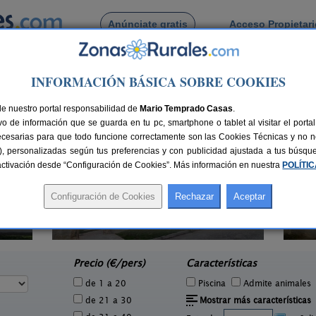
Anúnciate gratis
Acceso Propietar
Busca por pueblo
INFORMACIÓN BÁSICA SOBRE COOKIES
ceguillas
de Boceguillas
de nuestro portal responsabilidad de
Mario Temprado Casas
.
o de información que se guarda en tu pc, smartphone o tablet al visitar el port
ecesarias para que todo funcione correctamente son las Cookies Técnicas y no ne
rias), personalizadas según tus preferencias y con publicidad ajustada a tus búsq
sactivación desde “Configuración de Cookies”. Más información en nuestra
POLÍTI
Casa Rural Hoces del Duratón El
2-6 pers.
26 €
Villar
Cas
4 pers.
desde
33 €
Villar de Sobrepeña (Segovia)
Pal
e
Precio (€/pers)
Características
de 1 a 20
Piscina
Admite animales
de 21 a 30
Mostrar más características