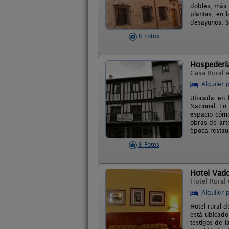
dobles, más 
plantas, en 
desayunos. S
8 Fotos
Hospederí
Casa Rural 
Alquiler 
Ubicada en 
Nacional. En
espacio cómo
obras de art
época restaur
8 Fotos
Hotel Vad
Hotel Rural
Alquiler 
Hotel rural 
está ubicado
testigos de l