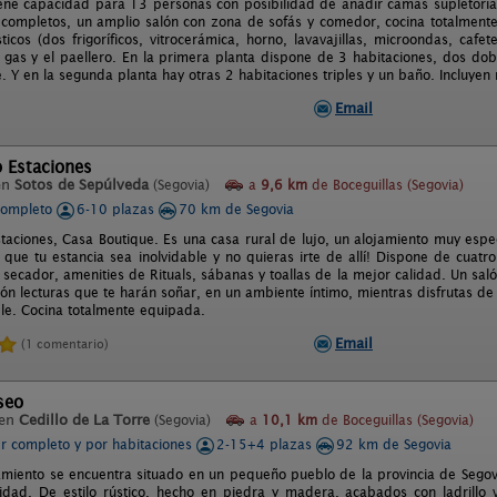
ene capacidad para 13 personas con posibilidad de añadir camas supletorias.
 completos, un amplio salón con zona de sofás y comedor, cocina totalment
icos (dos frigoríficos, vitrocerámica, horno, lavavajillas, microondas, cafet
gas y el paellero. En la primera planta dispone de 3 habitaciones, dos dobl
. Y en la segunda planta hay otras 2 habitaciones triples y un baño. Incluyen
Email
 Estaciones
en
Sotos de Sepúlveda
(Segovia)
a
9,6 km
de Boceguillas (Segovia)
completo
6-10 plazas
70 km de Segovia
staciones, Casa Boutique. Es una casa rural de lujo, un alojamiento muy esp
a que tu estancia sea inolvidable y no quieras irte de allí! Dispone de cuatr
 secador, amenities de Rituals, sábanas y toallas de la mejor calidad. Un sal
ión lecturas que te harán soñar, en un ambiente íntimo, mientras disfrutas d
e. Cocina totalmente equipada.
Email
(1 comentario)
seo
 en
Cedillo de La Torre
(Segovia)
a
10,1 km
de Boceguillas (Segovia)
er completo y por habitaciones
2-15+4 plazas
92 km de Segovia
amiento se encuentra situado en un pequeño pueblo de la provincia de Segovi
idad. De estilo rústico, hecho en piedra y madera, acabados con ladrillo 