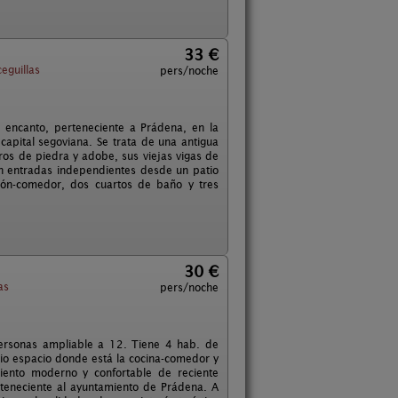
33 €
eguillas
pers/noche
 encanto, perteneciente a Prádena, en la
apital segoviana. Se trata de una antigua
os de piedra y adobe, sus viejas vigas de
on entradas independientes desde un patio
alón-comedor, dos cuartos de baño y tres
30 €
as
pers/noche
ersonas ampliable a 12. Tiene 4 hab. de
io espacio donde está la cocina-comedor y
miento moderno y confortable de reciente
rteneciente al ayuntamiento de Prádena. A