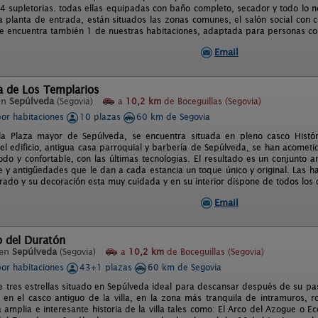
4 supletorias. todas ellas equipadas con baño completo, secador y todo lo n
la planta de entrada, están situados las zonas comunes, el salón social con
e encuentra también 1 de nuestras habitaciones, adaptada para personas co
Email
a de Los Templarios
en
Sepúlveda
(Segovia)
a
10,2 km
de Boceguillas (Segovia)
por habitaciones
10 plazas
60 km de Segovia
la Plaza mayor de Sepúlveda, se encuentra situada en pleno casco Hist
 el edificio, antigua casa parroquial y barbería de Sepúlveda, se han acomet
do y confortable, con las últimas tecnologias. El resultado es un conjunto 
e y antigüedades que le dan a cada estancia un toque único y original. Las h
ado y su decoración esta muy cuidada y en su interior dispone de todos los de
Email
o del Duratón
 en
Sepúlveda
(Segovia)
a
10,2 km
de Boceguillas (Segovia)
por habitaciones
43+1 plazas
60 km de Segovia
de tres estrellas situado en Sepúlveda ideal para descansar después de su pas
 en el casco antiguo de la villa, en la zona más tranquila de intramuros, 
a amplia e interesante historia de la villa tales como: El Arco del Azogue o E