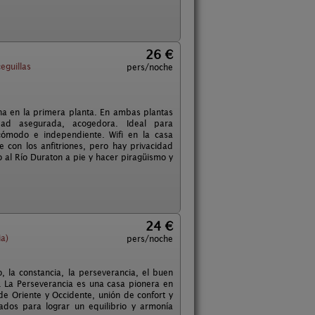
26 €
eguillas
pers/noche
na en la primera planta. En ambas plantas
ad asegurada, acogedora. Ideal para
 cómodo e independiente. Wifi en la casa
 con los anfitriones, pero hay privacidad
o al Río Duraton a pie y hacer piragüismo y
24 €
ia)
pers/noche
, la constancia, la perseverancia, el buen
. La Perseverancia es una casa pionera en
de Oriente y Occidente, unión de confort y
ados para lograr un equilibrio y armonía