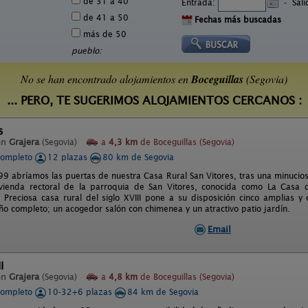
de 31 a 40
Entrada:
-
Sal
de 41 a 50
Fechas más buscadas
más de 50
pueblo:
No se han encontrado alojamientos en
Boceguillas
(Segovia)
... PERO, TE SUGERIMOS ALOJAMIENTOS CERCANOS :
s
en
Grajera
(Segovia)
a
4,3 km
de Boceguillas (Segovia)
completo
12 plazas
80 km de Segovia
99 abríamos las puertas de nuestra Casa Rural San Vitores, tras una minucios
ivienda rectoral de la parroquia de San Vitores, conocida como La Casa d
 Preciosa casa rural del siglo XVIII pone a su disposición cinco amplias y 
ño completo; un acogedor salón con chimenea y un atractivo patio jardín.
Email
I
en
Grajera
(Segovia)
a
4,8 km
de Boceguillas (Segovia)
completo
10-32+6 plazas
84 km de Segovia