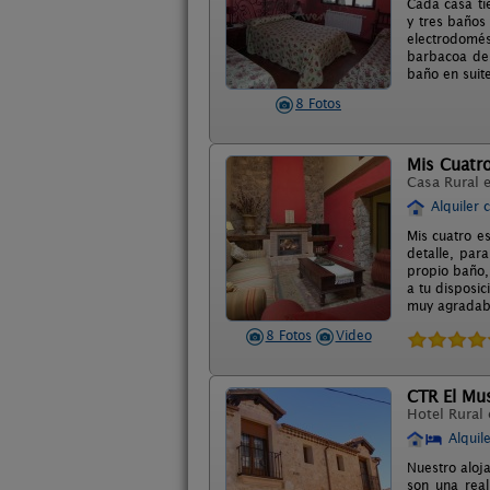
Cada casa ti
y tres baños
electrodomést
barbacoa de 
baño en suite
8 Fotos
Mis Cuatro
Casa Rural 
Alquiler 
Mis cuatro e
detalle, par
propio baño,
a tu disposic
muy agradabl
8 Fotos
Video
CTR El Mu
Hotel Rural
Alquil
Nuestro aloj
son una real