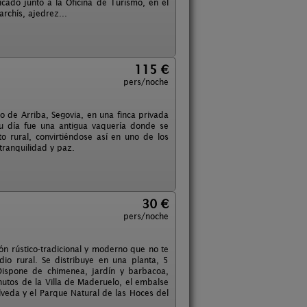
cado junto a la Oficina de Turismo, en el
rchís, ajedrez...
115 €
pers/noche
zo de Arriba, Segovia, en una finca privada
 su día fue una antigua vaquería donde se
 rural, convirtiéndose así en uno de los
tranquilidad y paz.
30 €
pers/noche
n rústico-tradicional y moderno que no te
o rural. Se distribuye en una planta, 5
Dispone de chimenea, jardín y barbacoa,
utos de la Villa de Maderuelo, el embalse
veda y el Parque Natural de las Hoces del