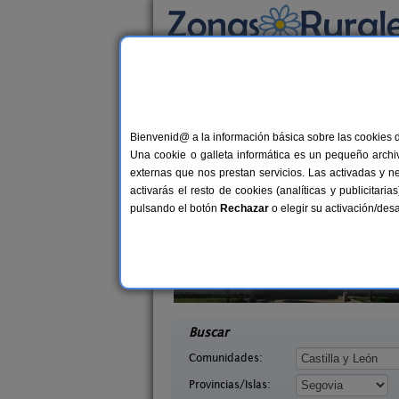
Busca por alojamiento
Alojamientos
>
Castilla y León
>
Segovia
> Bo
Casas Rurales cerca 
Bienvenid@ a la información básica sobre las cookies 
Una cookie o galleta informática es un pequeño archiv
externas que nos prestan servicios. Las activadas y n
activarás el resto de cookies (analíticas y publicita
pulsando el botón
Rechazar
o elegir su activación/de
Cañadas
El Portal de Castroserna
10-20+3 pers.
4-8+
55 €
govia)
Castroserna De Arriba (Segovia)
desde
desd
Buscar
Comunidades:
Provincias/Islas: