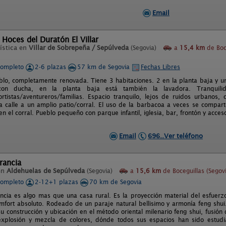
Email
 Hoces del Duratón El Villar
ística en
Villar de Sobrepeña / Sepúlveda
(Segovia)
a
15,4 km
de Boc
completo
2-6 plazas
57 km de Segovia
Fechas Libres
lo, completamente renovada. Tiene 3 habitaciones. 2 en la planta baja y u
on ducha, en la planta baja está también la lavadora. Tranquilid
rtistas/aventureros/familias. Espacio tranquilo, lejos de ruidos urbanos,
a calle a un amplio patio/corral. El uso de la barbacoa a veces se comparte
 el corral. Pueblo pequeño con parque infantil, iglesia, bar, frontón y acces
Email
696..Ver teléfono
rancia
en
Aldehuelas de Sepúlveda
(Segovia)
a
15,6 km
de Boceguillas (Segov
completo
2-12+1 plazas
70 km de Segovia
ncia es algo mas que una casa rural. Es la proyección material del esfuerzo
omfort absoluto. Rodeado de un paraje natural bellisimo y armonía feng shui
u construcción y ubicación en el método oriental milenario feng shui, fusión 
explosión y mezcla de colores, dónde todos sus espacios han sido estudi