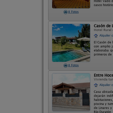
Hotel Vado d
casco históri
8 Fotos
Casón de L
Hotel Rural
Alquiler 
El Casón de l
con amplio j
elaboraba qu
primeros de 
8 Fotos
Entre Hoc
Vivienda tur
Alquiler 
Casa ubicada
dejarán indi
habitacione
piscina y tu
de Linares y
Río Duratón