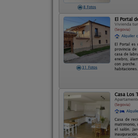
8 Fotos
El Portal 
Vivienda tur
(Segovia)
Alquiler 
El Portal es
provincia de
casa de labr
enebro, álam
con porche. 
31 Fotos
habitaciones.
Casa Los 
Apartament
(Segovia)
Alquil
Casa de reci
matrimonio, 
el salón. Ja
inauguración