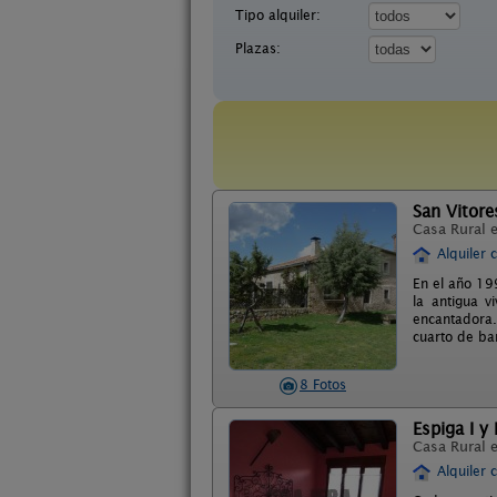
Tipo alquiler:
Plazas:
San Vitore
Casa Rural 
Alquiler 
En el año 19
la antigua v
encantadora.
cuarto de ba
8 Fotos
Espiga I y I
Casa Rural 
Alquiler 