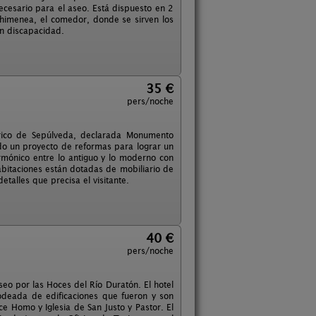
ecesario para el aseo. Está dispuesto en 2
 chimenea, el comedor, donde se sirven los
n discapacidad.
35 €
pers/noche
órico de Sepúlveda, declarada Monumento
ido un proyecto de reformas para lograr un
armónico entre lo antiguo y lo moderno con
abitaciones están dotadas de mobiliario de
talles que precisa el visitante.
40 €
pers/noche
eo por las Hoces del Río Duratón. El hotel
rodeada de edificaciones que fueron y son
cce Homo y Iglesia de San Justo y Pastor. El