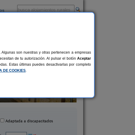
ios
-
al. Algunas son nuestras y otras pertenecen a empresas
cesitan de tu autorización. Al pulsar el botón
Aceptar
uedas. Estas últimas puedes desactivarlas por completo
CA DE COOKIES
.
a Rural La Casa de las Eras
La Postal de Dal
2-7+1 pers.
27 €
azuelos de Eresma (Segovia)
Añe (Segovia)
desde
Adaptada a discapacitados