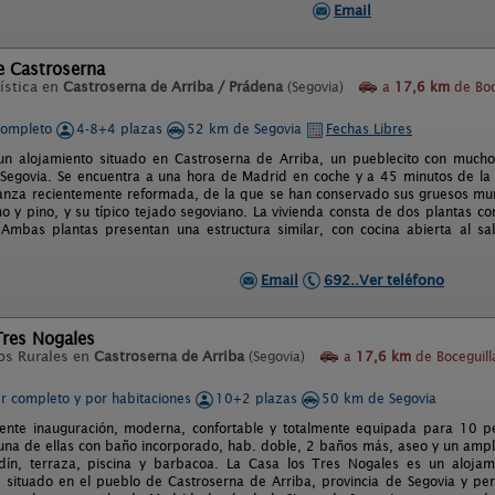
Email
de Castroserna
ística en
Castroserna de Arriba / Prádena
(Segovia)
a
17,6 km
de Boc
completo
4-8+4 plazas
52 km de Segovia
Fechas Libres
 un alojamiento situado en Castroserna de Arriba, un pueblecito con mucho
 Segovia. Se encuentra a una hora de Madrid en coche y a 45 minutos de la c
anza recientemente reformada, de la que se han conservado sus gruesos mur
o y pino, y su típico tejado segoviano. La vivienda consta de dos plantas c
Ambas plantas presentan una estructura similar, con cocina abierta al s
Email
692..Ver teléfono
Tres Nogales
os Rurales en
Castroserna de Arriba
(Segovia)
a
17,6 km
de Boceguill
er completo y por habitaciones
10+2 plazas
50 km de Segovia
ente inauguración, moderna, confortable y totalmente equipada para 10 p
una de ellas con baño incorporado, hab. doble, 2 baños más, aseo y un ampl
rdín, terraza, piscina y barbacoa. La Casa los Tres Nogales es un aloja
, situado en el pueblo de Castroserna de Arriba, provincia de Segovia y pe