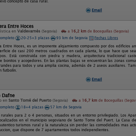
uevo concepto de casa rural.
Email
era Entre Hoces
ística en
Valdevarnés
(Segovia)
a
16,2 km
de Boceguillas (Segovia)
completo
20-25+3 plazas
93 km de Segovia
Fechas Libres
 Entre Hoces, es un imponente alojamiento compuesto por dos edificios ane
rficie de casi 200 metros cuadrados en cada planta, lo que hace que sea
pos. Está construida con piedra y madera, arquitectura tradicional cas
e bonitos y acogedores. En las plantas bajas se encuentran las zonas comu
andes para todos y una amplia cocina, además de 2 aseos auxiliares. Tam
 futbolín.
Email
e Dafne
o en
Santo Tomé del Puerto
(Segovia)
a
16,7 km
de Boceguillas (Segov
completo
18+4 plazas
57 km de Segovia
 rurales para 2 o 4 personas, situados en un entorno privilegiado. Los Apa
ocalizados en el municipio segoviano de Santo Tome del Puert. La Casa d
 autentico turismos rural y la naturaleza sin perder las comodidades mas act
uccion, que dispone de 7 apartamentos todos independientes.