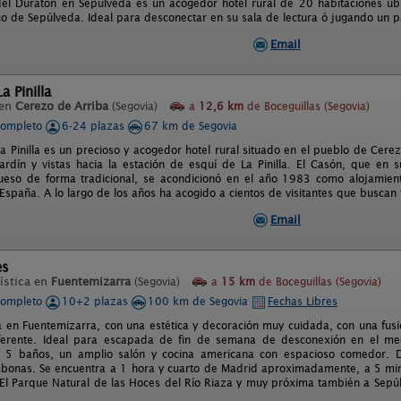
el Duratón en Sepúlveda es un acogedor hotel rural de 20 habitaciones ubi
co de Sepúlveda. Ideal para desconectar en su sala de lectura ó jugando un pa
Email
a Pinilla
 en
Cerezo de Arriba
(Segovia)
a
12,6 km
de Boceguillas (Segovia)
completo
6-24 plazas
67 km de Segovia
a Pinilla es un precioso y acogedor hotel rural situado en el pueblo de Cere
ardín y vistas hacia la estación de esquí de La Pinilla. El Casón, que en
eso de forma tradicional, se acondicionó en el año 1983 como alojamiento
España. A lo largo de los años ha acogido a cientos de visitantes que buscan 
Email
es
ística en
Fuentemizarra
(Segovia)
a
15 km
de Boceguillas (Segovia)
completo
10+2 plazas
100 km de Segovia
Fechas Libres
 en Fuentemizarra, con una estética y decoración muy cuidada, con una fusió
ferente. Ideal para escapada de fin de semana de desconexión en el medi
s, 5 baños, un amplio salón y cocina americana con espacioso comedor. 
mbonas. Se encuentra a 1 hora y cuarto de Madrid aproximadamente, a 5 min
 El Parque Natural de las Hoces del Río Riaza y muy próxima también a Sepúl