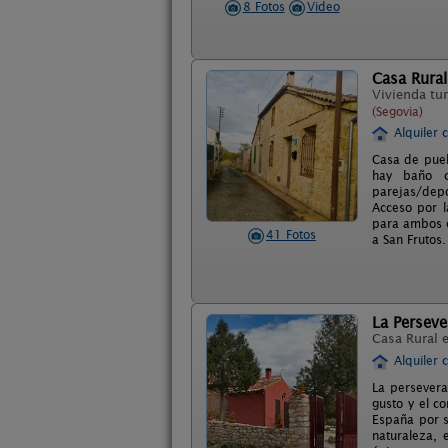
8 Fotos
Video
Casa Rural
Vivienda tur
(Segovia)
Alquiler 
Casa de pueb
hay baño c
parejas/depo
Acceso por l
para ambos en
41 Fotos
a San Frutos.
La Perseve
Casa Rural 
Alquiler 
La persevera
gusto y el c
España por s
naturaleza, 