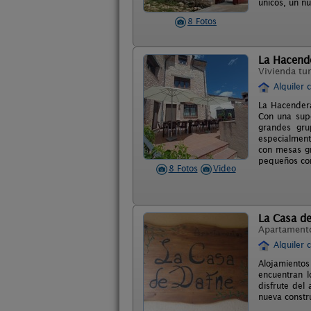
únicos, un n
8 Fotos
La Hacend
Vivienda tur
Alquiler 
La Hacendera
Con una supe
grandes gru
especialment
con mesas gr
pequeños con
8 Fotos
Video
La Casa d
Apartament
Alquiler 
Alojamientos
encuentran l
disfrute del
nueva constr