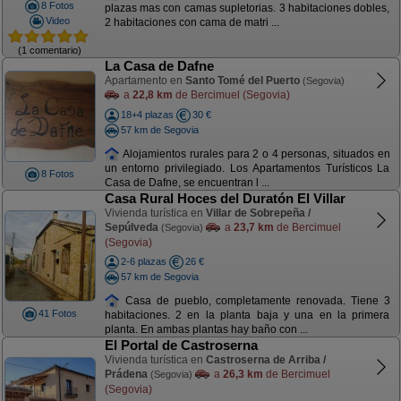
8 Fotos
plazas mas con camas supletorias. 3 habitaciones dobles,
Video
2 habitaciones con cama de matri ...
(1 comentario)
La Casa de Dafne
Apartamento en
Santo Tomé del Puerto
(Segovia)
a
22,8 km
de Bercimuel (Segovia)
18+4 plazas
30 €
57 km de Segovia
Alojamientos rurales para 2 o 4 personas, situados en
un entorno privilegiado. Los Apartamentos Turísticos La
8 Fotos
Casa de Dafne, se encuentran l ...
Casa Rural Hoces del Duratón El Villar
Vivienda turística en
Villar de Sobrepeña /
Sepúlveda
a
23,7 km
de Bercimuel
(Segovia)
(Segovia)
2-6 plazas
26 €
57 km de Segovia
Casa de pueblo, completamente renovada. Tiene 3
41 Fotos
habitaciones. 2 en la planta baja y una en la primera
planta. En ambas plantas hay baño con ...
El Portal de Castroserna
Vivienda turística en
Castroserna de Arriba /
Prádena
a
26,3 km
de Bercimuel
(Segovia)
(Segovia)