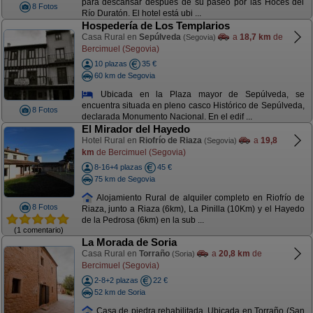
para descansar después de su paseo por las Hoces del
8 Fotos
Río Duratón. El hotel está ubi ...
Hospedería de Los Templarios
Casa Rural en
Sepúlveda
a
18,7 km
de
(Segovia)
Bercimuel (Segovia)
10 plazas
35 €
60 km de Segovia
Ubicada en la Plaza mayor de Sepúlveda, se
encuentra situada en pleno casco Histórico de Sepúlveda,
8 Fotos
declarada Monumento Nacional. En el edif ...
El Mirador del Hayedo
Hotel Rural en
Riofrío de Riaza
a
19,8
(Segovia)
km
de Bercimuel (Segovia)
8-16+4 plazas
45 €
75 km de Segovia
Alojamiento Rural de alquiler completo en Riofrío de
8 Fotos
Riaza, junto a Riaza (6km), La Pinilla (10Km) y el Hayedo
de la Pedrosa (6km) en la sub ...
(1 comentario)
La Morada de Soria
Casa Rural en
Torraño
a
20,8 km
de
(Soria)
Bercimuel (Segovia)
2-8+2 plazas
22 €
52 km de Soria
Casa de piedra rehabilitada. Ubicada en Torraño (San