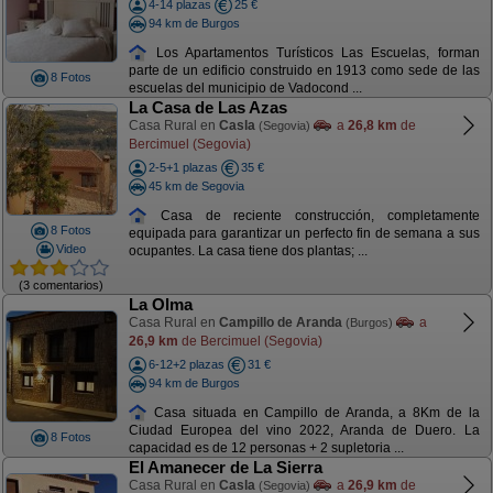
4-14 plazas
25 €
94 km de Burgos
Los Apartamentos Turísticos Las Escuelas, forman
parte de un edificio construido en 1913 como sede de las
8 Fotos
escuelas del municipio de Vadocond ...
La Casa de Las Azas
Casa Rural en
Casla
a
26,8 km
de
(Segovia)
Bercimuel (Segovia)
2-5+1 plazas
35 €
45 km de Segovia
Casa de reciente construcción, completamente
8 Fotos
equipada para garantizar un perfecto fin de semana a sus
Video
ocupantes. La casa tiene dos plantas; ...
(3 comentarios)
La Olma
Casa Rural en
Campillo de Aranda
a
(Burgos)
26,9 km
de Bercimuel (Segovia)
6-12+2 plazas
31 €
94 km de Burgos
Casa situada en Campillo de Aranda, a 8Km de la
Ciudad Europea del vino 2022, Aranda de Duero. La
8 Fotos
capacidad es de 12 personas + 2 supletoria ...
El Amanecer de La Sierra
Casa Rural en
Casla
a
26,9 km
de
(Segovia)