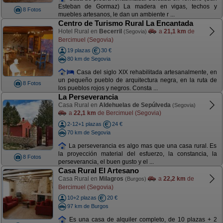
Esteban de Gormaz) La madera en vigas, techos y
8 Fotos
muebles artesanos, le dan un ambiente r ...
Centro de Turismo Rural La Encantada
Hotel Rural en
Becerril
a
21,1 km
de
(Segovia)
Bercimuel (Segovia)
19 plazas
30 €
80 km de Segovia
Casa del siglo XIX rehabilitada artesanalmente, en
un pequeño pueblo de arquitectura negra, en la ruta de
8 Fotos
los pueblos rojos y negros. Consta ...
La Perseverancia
Casa Rural en
Aldehuelas de Sepúlveda
(Segovia)
a
22,1 km
de Bercimuel (Segovia)
2-12+1 plazas
24 €
70 km de Segovia
La perseverancia es algo mas que una casa rural. Es
la proyección material del esfuerzo, la constancia, la
8 Fotos
perseverancia, el buen gusto y el ...
Casa Rural El Artesano
Casa Rural en
Milagros
a
22,2 km
de
(Burgos)
Bercimuel (Segovia)
10+2 plazas
20 €
97 km de Burgos
Es una casa de alquiler completo, de 10 plazas + 2