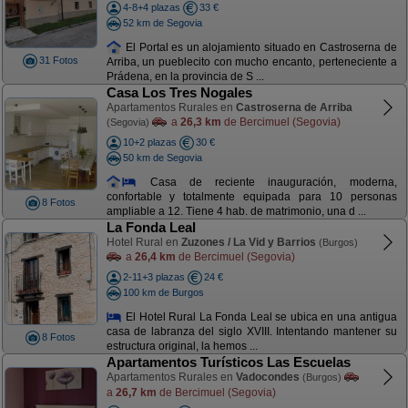
4-8+4 plazas
33 €
52 km de Segovia
El Portal es un alojamiento situado en Castroserna de
31 Fotos
Arriba, un pueblecito con mucho encanto, perteneciente a
Prádena, en la provincia de S ...
Casa Los Tres Nogales
Apartamentos Rurales en
Castroserna de Arriba
a
26,3 km
de Bercimuel (Segovia)
(Segovia)
10+2 plazas
30 €
50 km de Segovia
Casa de reciente inauguración, moderna,
confortable y totalmente equipada para 10 personas
8 Fotos
ampliable a 12. Tiene 4 hab. de matrimonio, una d ...
La Fonda Leal
Hotel Rural en
Zuzones / La Vid y Barrios
(Burgos)
a
26,4 km
de Bercimuel (Segovia)
2-11+3 plazas
24 €
100 km de Burgos
El Hotel Rural La Fonda Leal se ubica en una antigua
casa de labranza del siglo XVIII. Intentando mantener su
8 Fotos
estructura original, la hemos ...
Apartamentos Turísticos Las Escuelas
Apartamentos Rurales en
Vadocondes
(Burgos)
a
26,7 km
de Bercimuel (Segovia)