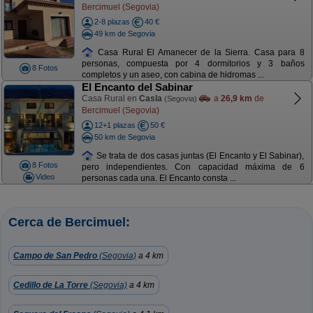
Bercimuel (Segovia)
2-8 plazas
40 €
49 km de Segovia
Casa Rural El Amanecer de la Sierra. Casa para 8
personas, compuesta por 4 dormitorios y 3 baños
8 Fotos
completos y un aseo, con cabina de hidromas ...
El Encanto del Sabinar
Casa Rural en
Casla
a
26,9 km
de
(Segovia)
Bercimuel (Segovia)
12+1 plazas
50 €
50 km de Segovia
Se trata de dos casas juntas (El Encanto y El Sabinar),
8 Fotos
pero independientes. Con capacidad máxima de 6
Video
personas cada una. El Encanto consta ...
Cerca de Bercimuel:
Campo de San Pedro
(Segovia)
a 4 km
Cedillo de La Torre
(Segovia)
a 4 km