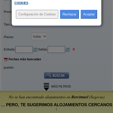
COOKIES
.
Provincias/Islas:
Tipo alquiler:
Plazas:
X
Entrada:
Salida:
Fechas más buscadas
pueblo:
MÁS FILTROS
No se han encontrado alojamientos en
Bercimuel
(Segovia)
... PERO, TE SUGERIMOS ALOJAMIENTOS CERCANOS
: