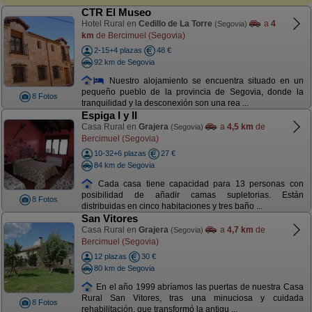
CTR El Museo
Hotel Rural en
Cedillo de La Torre
a
4
(Segovia)
km
de Bercimuel (Segovia)
2-15+4 plazas
48 €
92 km de Segovia
Nuestro alojamiento se encuentra situado en un
pequeño pueblo de la provincia de Segovia, donde la
8 Fotos
tranquilidad y la desconexión son una rea ...
Espiga I y II
Casa Rural en
Grajera
a
4,5 km
de
(Segovia)
Bercimuel (Segovia)
10-32+6 plazas
27 €
84 km de Segovia
Cada casa tiene capacidad para 13 personas con
posibilidad de añadir camas supletorias. Están
8 Fotos
distribuidas en cinco habitaciones y tres baño ...
San Vitores
Casa Rural en
Grajera
a
4,7 km
de
(Segovia)
Bercimuel (Segovia)
12 plazas
30 €
80 km de Segovia
En el año 1999 abríamos las puertas de nuestra Casa
Rural San Vitores, tras una minuciosa y cuidada
8 Fotos
rehabilitación, que transformó la antigu ...