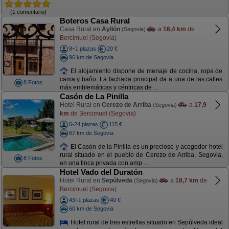
(1 comentario)
Boteros Casa Rural
Casa Rural en
Ayllón
a
16,4 km
de
(Segovia)
Bercimuel (Segovia)
8+1 plazas
20 €
96 km de Segovia
El alojamiento dispone de menaje de cocina, ropa de
cama y baño. La fachada principal da a una de las calles
8 Fotos
más emblemáticas y céntricas de ...
Casón de La Pinilla
Hotel Rural en
Cerezo de Arriba
a
17,9
(Segovia)
km
de Bercimuel (Segovia)
6-24 plazas
115 €
67 km de Segovia
El Casón de la Pinilla es un precioso y acogedor hotel
rural situado en el pueblo de Cerezo de Arriba, Segovia,
8 Fotos
en una finca privada con amp ...
Hotel Vado del Duratón
Hotel Rural en
Sepúlveda
a
18,7 km
de
(Segovia)
Bercimuel (Segovia)
43+1 plazas
40 €
60 km de Segovia
Hotel rural de tres estrellas situado en Sepúlveda ideal