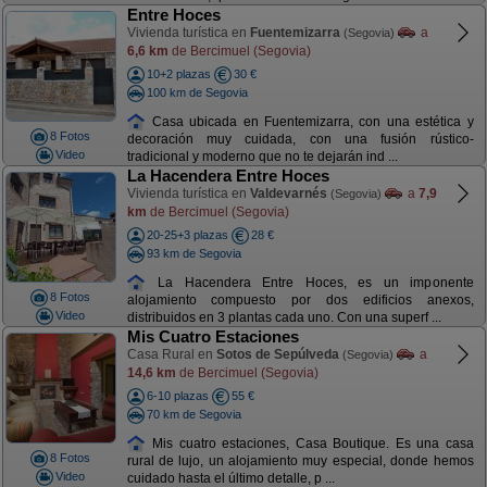
Entre Hoces
Vivienda turística en
Fuentemizarra
a
(Segovia)
6,6 km
de Bercimuel (Segovia)
10+2 plazas
30 €
100 km de Segovia
Casa ubicada en Fuentemizarra, con una estética y
8 Fotos
decoración muy cuidada, con una fusión rústico-
Video
tradicional y moderno que no te dejarán ind ...
La Hacendera Entre Hoces
Vivienda turística en
Valdevarnés
a
7,9
(Segovia)
km
de Bercimuel (Segovia)
20-25+3 plazas
28 €
93 km de Segovia
La Hacendera Entre Hoces, es un imponente
8 Fotos
alojamiento compuesto por dos edificios anexos,
Video
distribuidos en 3 plantas cada uno. Con una superf ...
Mis Cuatro Estaciones
Casa Rural en
Sotos de Sepúlveda
a
(Segovia)
14,6 km
de Bercimuel (Segovia)
6-10 plazas
55 €
70 km de Segovia
Mis cuatro estaciones, Casa Boutique. Es una casa
8 Fotos
rural de lujo, un alojamiento muy especial, donde hemos
Video
cuidado hasta el último detalle, p ...