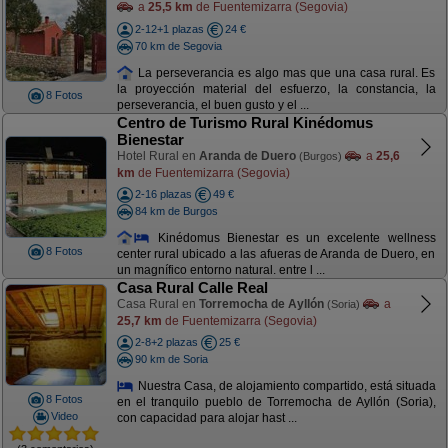
a
25,5 km
de Fuentemizarra (Segovia)
2-12+1 plazas
24 €
70 km de Segovia
La perseverancia es algo mas que una casa rural. Es
la proyección material del esfuerzo, la constancia, la
8 Fotos
perseverancia, el buen gusto y el ...
Centro de Turismo Rural Kinédomus
Bienestar
Hotel Rural en
Aranda de Duero
a
25,6
(Burgos)
km
de Fuentemizarra (Segovia)
2-16 plazas
49 €
84 km de Burgos
Kinédomus Bienestar es un excelente wellness
8 Fotos
center rural ubicado a las afueras de Aranda de Duero, en
un magnífico entorno natural. entre l ...
Casa Rural Calle Real
Casa Rural en
Torremocha de Ayllón
a
(Soria)
25,7 km
de Fuentemizarra (Segovia)
2-8+2 plazas
25 €
90 km de Soria
Nuestra Casa, de alojamiento compartido, está situada
8 Fotos
en el tranquilo pueblo de Torremocha de Ayllón (Soria),
Video
con capacidad para alojar hast ...