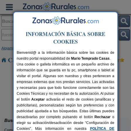
INFORMACIÓN BÁSICA SOBRE
COOKIES
Alojamientos
>
Castilla y León
>
Segovia
> Fuentemizarra
Bienvenid@ a la información básica sobre las cookies de
Casas Rurales en Fuentemizarra
nuestro portal responsabilidad de
Mario Temprado Casas
.
Una cookie o galleta informática es un pequeño archivo de
información que se guarda en tu pc, smartphone o tablet al
visitar el portal. Algunas son nuestras y otras pertenecen a
empresas externas que nos prestan servicios. Las activadas
y necesarias para que todo funcione correctamente son las
Cookies Técnicas y no necesitan de tu autorización. Al pulsar
Casa Rural Hoces del Duratón El
2-6 pers.
el botón
Aceptar
activarás el resto de cookies (analíticas y
26 €
Villar
rs.
desde
publicitarias), personalizadas según tus preferencias y con
 €
Villar de Sobrepeña (Segovia)
publicidad ajustada a tus búsquedas. Estas últimas puedes
desactivarlas por completo pulsando el botón
Rechazar
o
Buscar
elegir su activación/desactivación desde “Configuración de
Cookies”. Más información en nuestra
POLÍTICA DE
Comunidades: