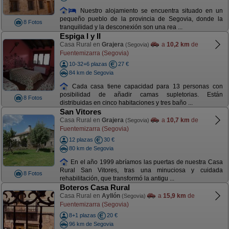
Nuestro alojamiento se encuentra situado en un
pequeño pueblo de la provincia de Segovia, donde la
8 Fotos
tranquilidad y la desconexión son una rea ...
Espiga I y II
Casa Rural en
Grajera
a
10,2 km
de
(Segovia)
Fuentemizarra (Segovia)
10-32+6 plazas
27 €
84 km de Segovia
Cada casa tiene capacidad para 13 personas con
posibilidad de añadir camas supletorias. Están
8 Fotos
distribuidas en cinco habitaciones y tres baño ...
San Vitores
Casa Rural en
Grajera
a
10,7 km
de
(Segovia)
Fuentemizarra (Segovia)
12 plazas
30 €
80 km de Segovia
En el año 1999 abríamos las puertas de nuestra Casa
Rural San Vitores, tras una minuciosa y cuidada
8 Fotos
rehabilitación, que transformó la antigu ...
Boteros Casa Rural
Casa Rural en
Ayllón
a
15,9 km
de
(Segovia)
Fuentemizarra (Segovia)
8+1 plazas
20 €
96 km de Segovia