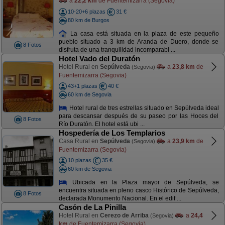
a
22,2 km
de Fuentemizarra (Segovia)
10-20+6 plazas
31 €
80 km de Burgos
La casa está situada en la plaza de este pequeño
pueblo situado a 3 km de Aranda de Duero, donde se
8 Fotos
disfruta de una tranquilidad incomparabl ...
Hotel Vado del Duratón
Hotel Rural en
Sepúlveda
a
23,8 km
de
(Segovia)
Fuentemizarra (Segovia)
43+1 plazas
40 €
60 km de Segovia
Hotel rural de tres estrellas situado en Sepúlveda ideal
para descansar después de su paseo por las Hoces del
8 Fotos
Río Duratón. El hotel está ubi ...
Hospedería de Los Templarios
Casa Rural en
Sepúlveda
a
23,9 km
de
(Segovia)
Fuentemizarra (Segovia)
10 plazas
35 €
60 km de Segovia
Ubicada en la Plaza mayor de Sepúlveda, se
encuentra situada en pleno casco Histórico de Sepúlveda,
8 Fotos
declarada Monumento Nacional. En el edif ...
Casón de La Pinilla
Hotel Rural en
Cerezo de Arriba
a
24,4
(Segovia)
km
de Fuentemizarra (Segovia)