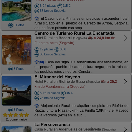
6-24 plazas
115 €
67 km de Segovia
El Casón de la Pinilla es un precioso y acogedor hotel
rural situado en el pueblo de Cerezo de Arriba, Segovia,
8 Fotos
en una finca privada con amp ...
Centro de Turismo Rural La Encantada
Hotel Rural en
Becerril
a
24,8 km
de
(Segovia)
Fuentemizarra (Segovia)
19 plazas
30 €
80 km de Segovia
Casa del siglo XIX rehabilitada artesanalmente, en
un pequeño pueblo de arquitectura negra, en la ruta de
8 Fotos
los pueblos rojos y negros. Consta ...
El Mirador del Hayedo
Hotel Rural en
Riofrío de Riaza
a
25,2
(Segovia)
km
de Fuentemizarra (Segovia)
8-16+4 plazas
45 €
75 km de Segovia
Alojamiento Rural de alquiler completo en Riofrío de
8 Fotos
Riaza, junto a Riaza (6km), La Pinilla (10Km) y el Hayedo
de la Pedrosa (6km) en la sub ...
(1 comentario)
La Perseverancia
Casa Rural en
Aldehuelas de Sepúlveda
(Segovia)