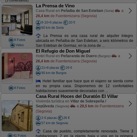
(3 comentarios)
La Prensa de Vino
Casa Rural en
Peñalba de San Esteban
a
(Soria)
26,4 km
de Fuentemizarra (Segovia)
8-10+5 plazas
20 €
60 km de Soria
La Prensa es una casa rural de alquiler íntegro
8 Fotos
ubicada en Peñalba de San Esteban, a seis kilómetros de
Video
San Esteban de Gormaz, en la zona de ...
El Refugio de Don Miguel
Hotel Rural en
Peñaranda de Duero
a
(Burgos)
26,4 km
de Fuentemizarra (Segovia)
21+8 plazas
29 €
90 km de Burgos
Hotel familiar que hace que el viajero se sienta como
en su propia casa. Disponemos de 12 confortables
8 Fotos
habitaciones suavemente decoradas con ...
Casa Rural Hoces del Duratón El Villar
Vivienda turística en
Villar de Sobrepeña /
Sepúlveda
a
28,5 km
de Fuentemizarra
(Segovia)
(Segovia)
2-6 plazas
26 €
57 km de Segovia
Casa de pueblo, completamente renovada. Tiene 3
41 Fotos
habitaciones. 2 en la planta baja y una en la primera