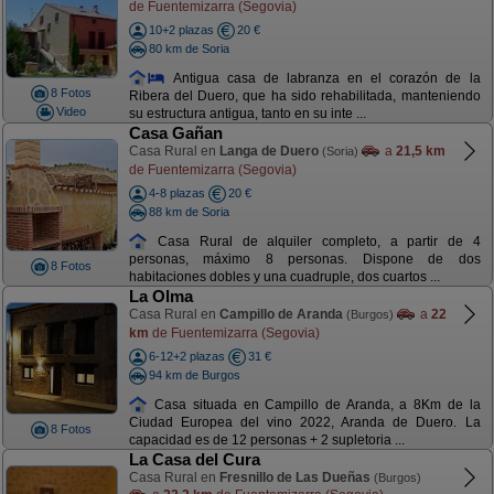
de Fuentemizarra (Segovia)
10+2 plazas
20 €
80 km de Soria
Antigua casa de labranza en el corazón de la
8 Fotos
Ribera del Duero, que ha sido rehabilitada, manteniendo
Video
su estructura antigua, tanto en su inte ...
Casa Gañan
Casa Rural en
Langa de Duero
a
21,5 km
(Soria)
de Fuentemizarra (Segovia)
4-8 plazas
20 €
88 km de Soria
Casa Rural de alquiler completo, a partir de 4
personas, máximo 8 personas. Dispone de dos
8 Fotos
habitaciones dobles y una cuadruple, dos cuartos ...
La Olma
Casa Rural en
Campillo de Aranda
a
22
(Burgos)
km
de Fuentemizarra (Segovia)
6-12+2 plazas
31 €
94 km de Burgos
Casa situada en Campillo de Aranda, a 8Km de la
Ciudad Europea del vino 2022, Aranda de Duero. La
8 Fotos
capacidad es de 12 personas + 2 supletoria ...
La Casa del Cura
Casa Rural en
Fresnillo de Las Dueñas
(Burgos)