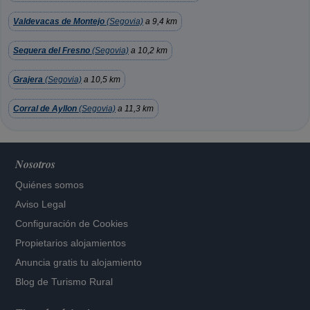
Valdevacas de Montejo
(Segovia)
a 9,4 km
Sequera del Fresno
(Segovia)
a 10,2 km
Grajera
(Segovia)
a 10,5 km
Corral de Ayllon
(Segovia)
a 11,3 km
Nosotros
Quiénes somos
Aviso Legal
Configuración de Cookies
Propietarios alojamientos
Anuncia gratis tu alojamiento
Blog de Turismo Rural