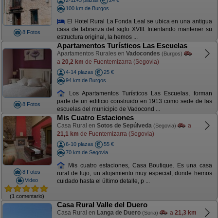
2-11+3 plazas
24 €
100 km de Burgos
El Hotel Rural La Fonda Leal se ubica en una antigua
casa de labranza del siglo XVIII. Intentando mantener su
8 Fotos
estructura original, la hemos ...
Apartamentos Turísticos Las Escuelas
Apartamentos Rurales en
Vadocondes
(Burgos)
a
20,2 km
de Fuentemizarra (Segovia)
4-14 plazas
25 €
94 km de Burgos
Los Apartamentos Turísticos Las Escuelas, forman
parte de un edificio construido en 1913 como sede de las
8 Fotos
escuelas del municipio de Vadocond ...
Mis Cuatro Estaciones
Casa Rural en
Sotos de Sepúlveda
a
(Segovia)
21,1 km
de Fuentemizarra (Segovia)
6-10 plazas
55 €
70 km de Segovia
Mis cuatro estaciones, Casa Boutique. Es una casa
8 Fotos
rural de lujo, un alojamiento muy especial, donde hemos
Video
cuidado hasta el último detalle, p ...
(1 comentario)
Casa Rural Valle del Duero
Casa Rural en
Langa de Duero
a
21,3 km
(Soria)