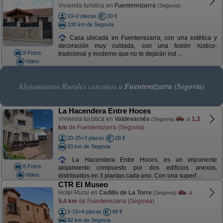
Vivienda turística en
Fuentemizarra
(Segovia)
10+2 plazas
30 €
100 km de Segovia
Casa ubicada en Fuentemizarra, con una estética y
decoración muy cuidada, con una fusión rústico-
8 Fotos
tradicional y moderno que no te dejarán ind ...
Video
Alojamientos Rurales cercanos a
Fuentemizarra (Segovia)
La Hacendera Entre Hoces
Vivienda turística en
Valdevarnés
a
1,3
(Segovia)
km
de Fuentemizarra (Segovia)
20-25+3 plazas
28 €
93 km de Segovia
La Hacendera Entre Hoces, es un imponente
8 Fotos
alojamiento compuesto por dos edificios anexos,
Video
distribuidos en 3 plantas cada uno. Con una superf ...
CTR El Museo
Hotel Rural en
Cedillo de La Torre
a
(Segovia)
5,4 km
de Fuentemizarra (Segovia)
2-15+4 plazas
48 €
92 km de Segovia