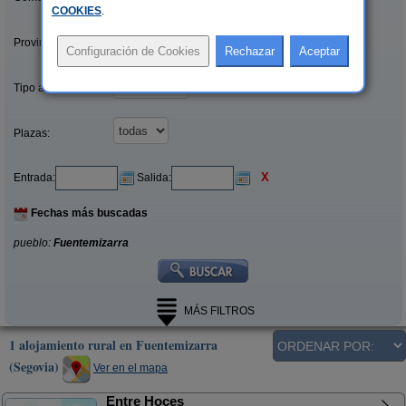
COOKIES
.
Provincias/Islas:
Tipo alquiler:
Plazas:
X
Entrada:
Salida:
Fechas más buscadas
pueblo:
Fuentemizarra
MÁS FILTROS
1 alojamiento rural en Fuentemizarra
(Segovia)
Ver en el mapa
Entre Hoces