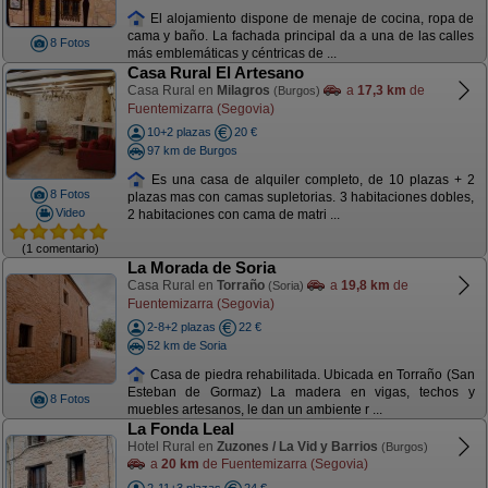
El alojamiento dispone de menaje de cocina, ropa de
cama y baño. La fachada principal da a una de las calles
8 Fotos
más emblemáticas y céntricas de ...
Casa Rural El Artesano
Casa Rural en
Milagros
a
17,3 km
de
(Burgos)
Fuentemizarra (Segovia)
10+2 plazas
20 €
97 km de Burgos
Es una casa de alquiler completo, de 10 plazas + 2
8 Fotos
plazas mas con camas supletorias. 3 habitaciones dobles,
Video
2 habitaciones con cama de matri ...
(1 comentario)
La Morada de Soria
Casa Rural en
Torraño
a
19,8 km
de
(Soria)
Fuentemizarra (Segovia)
2-8+2 plazas
22 €
52 km de Soria
Casa de piedra rehabilitada. Ubicada en Torraño (San
Esteban de Gormaz) La madera en vigas, techos y
8 Fotos
muebles artesanos, le dan un ambiente r ...
La Fonda Leal
Hotel Rural en
Zuzones / La Vid y Barrios
(Burgos)
a
20 km
de Fuentemizarra (Segovia)