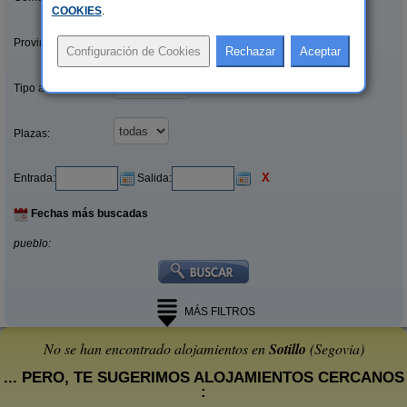
COOKIES
.
Provincias/Islas:
Tipo alquiler:
Plazas:
X
Entrada:
Salida:
Fechas más buscadas
pueblo:
MÁS FILTROS
No se han encontrado alojamientos en
Sotillo
(Segovia)
... PERO, TE SUGERIMOS ALOJAMIENTOS CERCANOS
: