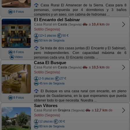
Casa Rural El Amanecer de la Sierra. Casa para 8
personas, compuesta por 4 dormitorios y 3 baños
8 Fotos
completos y un aseo, con cabina de hidromas ...
El Encanto del Sabinar
Casa Rural en
Casla
a
10,4 km
de
(Segovia)
Sotillo (Segovia)
12+1 plazas
50 €
50 km de Segovia
Se trata de dos casas juntas (El Encanto y El Sabinar),
8 Fotos
pero independientes. Con capacidad máxima de 6
Video
personas cada una. El Encanto consta ...
Casa El Busque
Casa Rural en
Casla
a
10,5 km
de
(Segovia)
Sotillo (Segovia)
2-5 plazas
27 €
45 km de Segovia
El Busque es una casa rural con encanto, en pleno
parque de Guadarrama, en la que esperamos que pueda
8 Fotos
obtener todo lo que necesita. Nuestra ...
San Vitores
Casa Rural en
Grajera
a
12,7 km
de
(Segovia)
Sotillo (Segovia)
12 plazas
30 €
80 km de Segovia