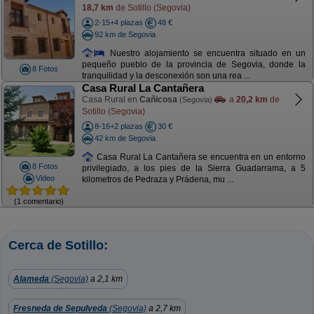
18,7 km
de Sotillo (Segovia)
2-15+4 plazas
48 €
92 km de Segovia
Nuestro alojamiento se encuentra situado en un
pequeño pueblo de la provincia de Segovia, donde la
8 Fotos
tranquilidad y la desconexión son una rea ...
Casa Rural La Cantañera
Casa Rural en
Cañicosa
a
20,2 km
de
(Segovia)
Sotillo (Segovia)
8-16+2 plazas
30 €
42 km de Segovia
Casa Rural La Cantañera se encuentra en un entorno
8 Fotos
privilegiado, a los pies de la Sierra Guadarrama, a 5
Video
kilometros de Pedraza y Prádena, mu ...
(1 comentario)
Cerca de Sotillo:
Alameda
(Segovia)
a 2,1 km
Fresneda de Sepulveda
(Segovia)
a 2,7 km