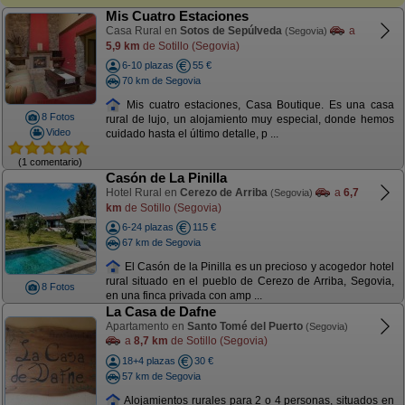
Mis Cuatro Estaciones
Casa Rural en
Sotos de Sepúlveda
a
(Segovia)
5,9 km
de Sotillo (Segovia)
6-10 plazas
55 €
70 km de Segovia
Mis cuatro estaciones, Casa Boutique. Es una casa
8 Fotos
rural de lujo, un alojamiento muy especial, donde hemos
Video
cuidado hasta el último detalle, p ...
(1 comentario)
Casón de La Pinilla
Hotel Rural en
Cerezo de Arriba
a
6,7
(Segovia)
km
de Sotillo (Segovia)
6-24 plazas
115 €
67 km de Segovia
El Casón de la Pinilla es un precioso y acogedor hotel
rural situado en el pueblo de Cerezo de Arriba, Segovia,
8 Fotos
en una finca privada con amp ...
La Casa de Dafne
Apartamento en
Santo Tomé del Puerto
(Segovia)
a
8,7 km
de Sotillo (Segovia)
18+4 plazas
30 €
57 km de Segovia
Alojamientos rurales para 2 o 4 personas, situados en