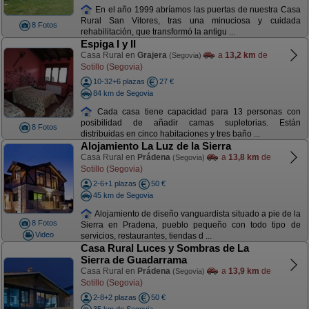
En el año 1999 abríamos las puertas de nuestra Casa
Rural San Vitores, tras una minuciosa y cuidada
8 Fotos
rehabilitación, que transformó la antigu ...
Espiga I y II
Casa Rural en
Grajera
a
13,2 km
de
(Segovia)
Sotillo (Segovia)
10-32+6 plazas
27 €
84 km de Segovia
Cada casa tiene capacidad para 13 personas con
posibilidad de añadir camas supletorias. Están
8 Fotos
distribuidas en cinco habitaciones y tres baño ...
Alojamiento La Luz de la Sierra
Casa Rural en
Prádena
a
13,8 km
de
(Segovia)
Sotillo (Segovia)
2-6+1 plazas
50 €
45 km de Segovia
Alojamiento de diseño vanguardista situado a pie de la
8 Fotos
Sierra en Pradena, pueblo pequeño con todo tipo de
Video
servicios, restaurantes, tiendas d ...
Casa Rural Luces y Sombras de La
Sierra de Guadarrama
Casa Rural en
Prádena
a
13,9 km
de
(Segovia)
Sotillo (Segovia)
2-8+2 plazas
50 €
35 km de Segovia