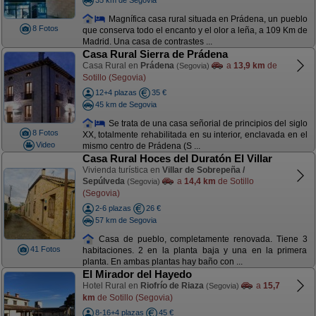
Magnífica casa rural situada en Prádena, un pueblo
8 Fotos
que conserva todo el encanto y el olor a leña, a 109 Km de
Madrid. Una casa de contrastes ...
Casa Rural Sierra de Prádena
Casa Rural en
Prádena
a
13,9 km
de
(Segovia)
Sotillo (Segovia)
12+4 plazas
35 €
45 km de Segovia
Se trata de una casa señorial de principios del siglo
8 Fotos
XX, totalmente rehabilitada en su interior, enclavada en el
Video
mismo centro de Prádena (S ...
Casa Rural Hoces del Duratón El Villar
Vivienda turística en
Villar de Sobrepeña /
Sepúlveda
a
14,4 km
de Sotillo
(Segovia)
(Segovia)
2-6 plazas
26 €
57 km de Segovia
Casa de pueblo, completamente renovada. Tiene 3
41 Fotos
habitaciones. 2 en la planta baja y una en la primera
planta. En ambas plantas hay baño con ...
El Mirador del Hayedo
Hotel Rural en
Riofrío de Riaza
a
15,7
(Segovia)
km
de Sotillo (Segovia)
8-16+4 plazas
45 €