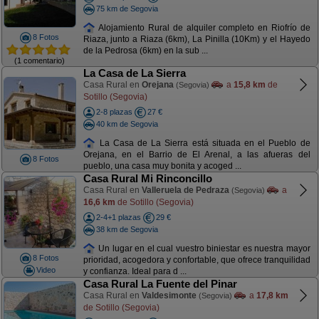
75 km de Segovia
Alojamiento Rural de alquiler completo en Riofrío de
8 Fotos
Riaza, junto a Riaza (6km), La Pinilla (10Km) y el Hayedo
de la Pedrosa (6km) en la sub ...
(1 comentario)
La Casa de La Sierra
Casa Rural en
Orejana
a
15,8 km
de
(Segovia)
Sotillo (Segovia)
2-8 plazas
27 €
40 km de Segovia
La Casa de La Sierra está situada en el Pueblo de
Orejana, en el Barrio de El Arenal, a las afueras del
8 Fotos
pueblo, una casa muy bonita y acoged ...
Casa Rural Mi Rinconcillo
Casa Rural en
Valleruela de Pedraza
a
(Segovia)
16,6 km
de Sotillo (Segovia)
2-4+1 plazas
29 €
38 km de Segovia
Un lugar en el cual vuestro biniestar es nuestra mayor
8 Fotos
prioridad, acogedora y confortable, que ofrece tranquilidad
Video
y confianza. Ideal para d ...
Casa Rural La Fuente del Pinar
Casa Rural en
Valdesimonte
a
17,8 km
(Segovia)
de Sotillo (Segovia)