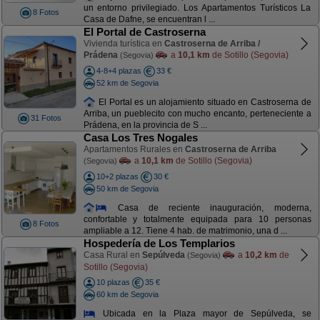
un entorno privilegiado. Los Apartamentos Turísticos La
8 Fotos
Casa de Dafne, se encuentran l ...
El Portal de Castroserna
Vivienda turística en
Castroserna de Arriba /
Prádena
a
10,1 km
de Sotillo (Segovia)
(Segovia)
4-8+4 plazas
33 €
52 km de Segovia
El Portal es un alojamiento situado en Castroserna de
Arriba, un pueblecito con mucho encanto, perteneciente a
31 Fotos
Prádena, en la provincia de S ...
Casa Los Tres Nogales
Apartamentos Rurales en
Castroserna de Arriba
a
10,1 km
de Sotillo (Segovia)
(Segovia)
10+2 plazas
30 €
50 km de Segovia
Casa de reciente inauguración, moderna,
confortable y totalmente equipada para 10 personas
8 Fotos
ampliable a 12. Tiene 4 hab. de matrimonio, una d ...
Hospedería de Los Templarios
Casa Rural en
Sepúlveda
a
10,2 km
de
(Segovia)
Sotillo (Segovia)
10 plazas
35 €
60 km de Segovia
Ubicada en la Plaza mayor de Sepúlveda, se