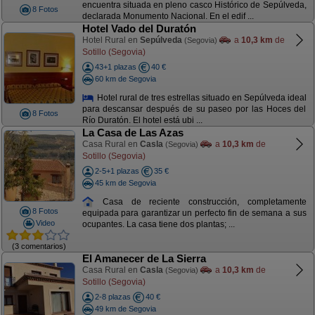
encuentra situada en pleno casco Histórico de Sepúlveda,
8 Fotos
declarada Monumento Nacional. En el edif ...
Hotel Vado del Duratón
Hotel Rural en
Sepúlveda
a
10,3 km
de
(Segovia)
Sotillo (Segovia)
43+1 plazas
40 €
60 km de Segovia
Hotel rural de tres estrellas situado en Sepúlveda ideal
para descansar después de su paseo por las Hoces del
8 Fotos
Río Duratón. El hotel está ubi ...
La Casa de Las Azas
Casa Rural en
Casla
a
10,3 km
de
(Segovia)
Sotillo (Segovia)
2-5+1 plazas
35 €
45 km de Segovia
Casa de reciente construcción, completamente
8 Fotos
equipada para garantizar un perfecto fin de semana a sus
Video
ocupantes. La casa tiene dos plantas; ...
(3 comentarios)
El Amanecer de La Sierra
Casa Rural en
Casla
a
10,3 km
de
(Segovia)
Sotillo (Segovia)
2-8 plazas
40 €
49 km de Segovia