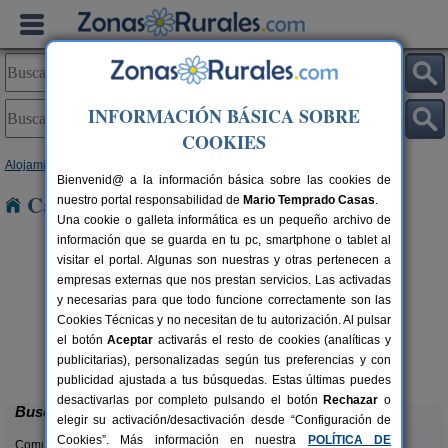
INFORMACIÓN BÁSICA SOBRE
COOKIES
Alojamientos
>
Castilla y León
>
Segovia
> Sotillo
Bienvenid@ a la información básica sobre las cookies de
Casas Rurales cerca de Sotillo
nuestro portal responsabilidad de
Mario Temprado Casas
.
Una cookie o galleta informática es un pequeño archivo de
información que se guarda en tu pc, smartphone o tablet al
visitar el portal. Algunas son nuestras y otras pertenecen a
empresas externas que nos prestan servicios. Las activadas
y necesarias para que todo funcione correctamente son las
Cookies Técnicas y no necesitan de tu autorización. Al pulsar
rs.
el botón
Aceptar
activarás el resto de cookies (analíticas y
 €
El Portal de Castroserna
4-8+4 pers.
publicitarias), personalizadas según tus preferencias y con
33 €
Castroserna De Arriba (Segovia)
desde
publicidad ajustada a tus búsquedas. Estas últimas puedes
desactivarlas por completo pulsando el botón
Rechazar
o
Buscar
elegir su activación/desactivación desde “Configuración de
Cookies”. Más información en nuestra
POLÍTICA DE
Comunidades: