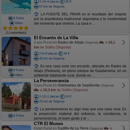
9-10+4 plazas
35 €
57 km de Segovia
LA FUENTE DEL PINAR es el resultado del respeto
8 Fotos
por la arquitectura tradicional segoviana y la modernidad
Video
del momento que vivimos. La casa e ...
(1 comentario)
El Encanto de La Villa
Casa Rural en
Rades de Abajo
a
18,1
(Segovia)
km
de Sotillo (Segovia)
2-6+8 plazas
40 €
40 km de Segovia
Es una casa rural con encanto, ubicada en Rades de
8 Fotos
Abajo (Pedraza), en pleno parque de Guadarrama, en un
Video
ambiente totalmente rural, donde so ...
La Perseverancia
Casa Rural en
Aldehuelas de Sepúlveda
(Segovia)
a
18,3 km
de Sotillo (Segovia)
2-12+1 plazas
24 €
70 km de Segovia
La perseverancia es algo mas que una casa rural. Es
la proyección material del esfuerzo, la constancia, la
8 Fotos
perseverancia, el buen gusto y el ...
CTR El Museo
Hotel Rural en
Cedillo de La Torre
a
(Segovia)