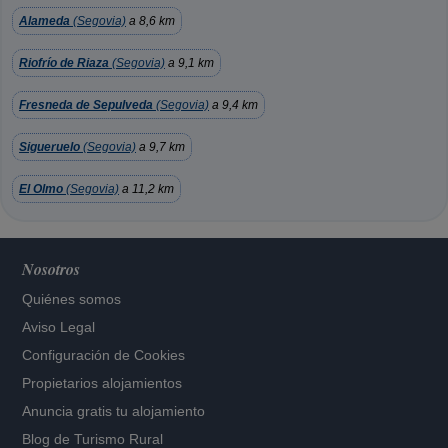
Alameda
(Segovia)
a 8,6 km
Riofrío de Riaza
(Segovia)
a 9,1 km
Fresneda de Sepulveda
(Segovia)
a 9,4 km
Sigueruelo
(Segovia)
a 9,7 km
El Olmo
(Segovia)
a 11,2 km
Nosotros
Quiénes somos
Aviso Legal
Configuración de Cookies
Propietarios alojamientos
Anuncia gratis tu alojamiento
Blog de Turismo Rural