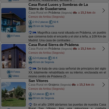
servicios, restaurantes, tiendas d ...
Casa Rural Luces y Sombras de La
Sierra de Guadarrama
Casa Rural en
Prádena
a
15,3 km
de
(Segovia)
Cerezo de Arriba (Segovia)
2-8+2 plazas
50 €
35 km de Segovia
Magnífica casa rural situada en Prádena, un pueblo
8 Fotos
que conserva todo el encanto y el olor a leña, a 109 Km de
Madrid. Una casa de contrastes ...
Casa Rural Sierra de Prádena
Casa Rural en
Prádena
a
15,3 km
de
(Segovia)
Cerezo de Arriba (Segovia)
12+4 plazas
35 €
45 km de Segovia
Se trata de una casa señorial de principios del siglo
8 Fotos
XX, totalmente rehabilitada en su interior, enclavada en el
Video
mismo centro de Prádena (S ...
San Vitores
Casa Rural en
Grajera
a
15,3 km
de
(Segovia)
Cerezo de Arriba (Segovia)
12 plazas
30 €
80 km de Segovia
En el año 1999 abríamos las puertas de nuestra Casa
Rural San Vitores, tras una minuciosa y cuidada