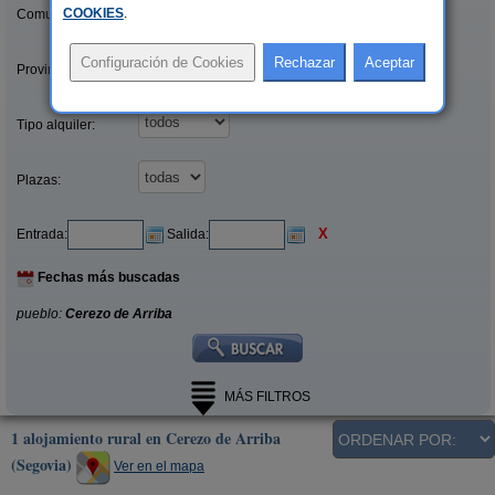
COOKIES
.
Comunidades:
Provincias/Islas:
Tipo alquiler:
Plazas:
X
Entrada:
Salida:
Fechas más buscadas
pueblo:
Cerezo de Arriba
MÁS FILTROS
1 alojamiento rural en Cerezo de Arriba
(Segovia)
Ver en el mapa