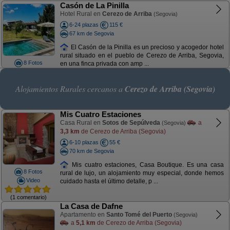
Casón de La Pinilla
Hotel Rural en
Cerezo de Arriba
(Segovia)
6-24 plazas
115 €
67 km de Segovia
El Casón de la Pinilla es un precioso y acogedor hotel
rural situado en el pueblo de Cerezo de Arriba, Segovia,
8 Fotos
en una finca privada con amp ...
Alojamientos Rurales cercanos a
Cerezo de Arriba (Segovia)
Mis Cuatro Estaciones
Casa Rural en
Sotos de Sepúlveda
a
(Segovia)
3,3 km
de Cerezo de Arriba (Segovia)
6-10 plazas
55 €
70 km de Segovia
Mis cuatro estaciones, Casa Boutique. Es una casa
8 Fotos
rural de lujo, un alojamiento muy especial, donde hemos
Video
cuidado hasta el último detalle, p ...
(1 comentario)
La Casa de Dafne
Apartamento en
Santo Tomé del Puerto
(Segovia)
a
5,1 km
de Cerezo de Arriba (Segovia)