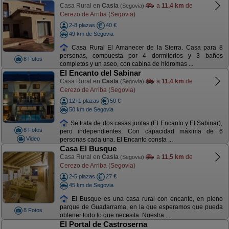
Casa Rural en
Casla
a
11,4 km
de
(Segovia)
Cerezo de Arriba (Segovia)
2-8 plazas
40 €
49 km de Segovia
Casa Rural El Amanecer de la Sierra. Casa para 8
personas, compuesta por 4 dormitorios y 3 baños
8 Fotos
completos y un aseo, con cabina de hidromas ...
El Encanto del Sabinar
Casa Rural en
Casla
a
11,4 km
de
(Segovia)
Cerezo de Arriba (Segovia)
12+1 plazas
50 €
50 km de Segovia
Se trata de dos casas juntas (El Encanto y El Sabinar),
8 Fotos
pero independientes. Con capacidad máxima de 6
Video
personas cada una. El Encanto consta ...
Casa El Busque
Casa Rural en
Casla
a
11,5 km
de
(Segovia)
Cerezo de Arriba (Segovia)
2-5 plazas
27 €
45 km de Segovia
El Busque es una casa rural con encanto, en pleno
parque de Guadarrama, en la que esperamos que pueda
8 Fotos
obtener todo lo que necesita. Nuestra ...
El Portal de Castroserna