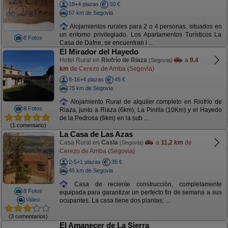
18+4 plazas
30 €
57 km de Segovia
Alojamientos rurales para 2 o 4 personas, situados en
un entorno privilegiado. Los Apartamentos Turísticos La
8 Fotos
Casa de Dafne, se encuentran l ...
El Mirador del Hayedo
Hotel Rural en
Riofrío de Riaza
a
9,4
(Segovia)
km
de Cerezo de Arriba (Segovia)
8-16+4 plazas
45 €
75 km de Segovia
Alojamiento Rural de alquiler completo en Riofrío de
8 Fotos
Riaza, junto a Riaza (6km), La Pinilla (10Km) y el Hayedo
de la Pedrosa (6km) en la sub ...
(1 comentario)
La Casa de Las Azas
Casa Rural en
Casla
a
11,2 km
de
(Segovia)
Cerezo de Arriba (Segovia)
2-5+1 plazas
35 €
45 km de Segovia
Casa de reciente construcción, completamente
8 Fotos
equipada para garantizar un perfecto fin de semana a sus
Video
ocupantes. La casa tiene dos plantas; ...
(3 comentarios)
El Amanecer de La Sierra