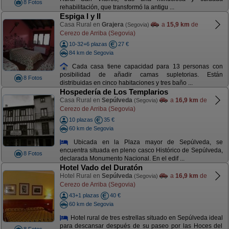
8 Fotos
rehabilitación, que transformó la antigu ...
Espiga I y II
Casa Rural en
Grajera
a
15,9 km
de
(Segovia)
Cerezo de Arriba (Segovia)
10-32+6 plazas
27 €
84 km de Segovia
Cada casa tiene capacidad para 13 personas con
posibilidad de añadir camas supletorias. Están
8 Fotos
distribuidas en cinco habitaciones y tres baño ...
Hospedería de Los Templarios
Casa Rural en
Sepúlveda
a
16,9 km
de
(Segovia)
Cerezo de Arriba (Segovia)
10 plazas
35 €
60 km de Segovia
Ubicada en la Plaza mayor de Sepúlveda, se
encuentra situada en pleno casco Histórico de Sepúlveda,
8 Fotos
declarada Monumento Nacional. En el edif ...
Hotel Vado del Duratón
Hotel Rural en
Sepúlveda
a
16,9 km
de
(Segovia)
Cerezo de Arriba (Segovia)
43+1 plazas
40 €
60 km de Segovia
Hotel rural de tres estrellas situado en Sepúlveda ideal
para descansar después de su paseo por las Hoces del