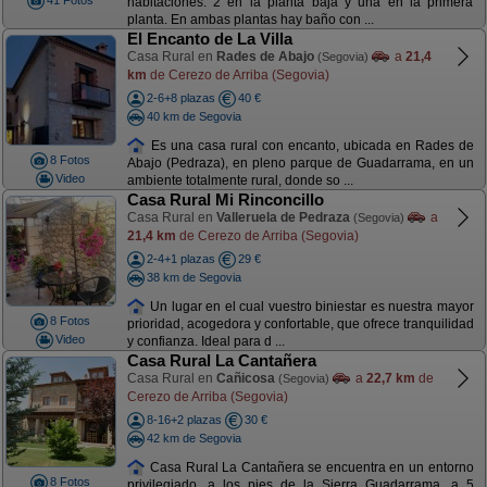
41 Fotos
habitaciones. 2 en la planta baja y una en la primera
planta. En ambas plantas hay baño con ...
El Encanto de La Villa
Casa Rural en
Rades de Abajo
a
21,4
(Segovia)
km
de Cerezo de Arriba (Segovia)
2-6+8 plazas
40 €
40 km de Segovia
Es una casa rural con encanto, ubicada en Rades de
8 Fotos
Abajo (Pedraza), en pleno parque de Guadarrama, en un
Video
ambiente totalmente rural, donde so ...
Casa Rural Mi Rinconcillo
Casa Rural en
Valleruela de Pedraza
a
(Segovia)
21,4 km
de Cerezo de Arriba (Segovia)
2-4+1 plazas
29 €
38 km de Segovia
Un lugar en el cual vuestro biniestar es nuestra mayor
8 Fotos
prioridad, acogedora y confortable, que ofrece tranquilidad
Video
y confianza. Ideal para d ...
Casa Rural La Cantañera
Casa Rural en
Cañicosa
a
22,7 km
de
(Segovia)
Cerezo de Arriba (Segovia)
8-16+2 plazas
30 €
42 km de Segovia
Casa Rural La Cantañera se encuentra en un entorno
8 Fotos
privilegiado, a los pies de la Sierra Guadarrama, a 5