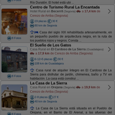
8 Fotos
Río Duratón. El hotel está ubi ...
Centro de Turismo Rural La Encantada
Hotel Rural en
Becerril
a
17,4 km
de
(Segovia)
Cerezo de Arriba (Segovia)
19 plazas
30 €
80 km de Segovia
Casa del siglo XIX rehabilitada artesanalmente, en
un pequeño pueblo de arquitectura negra, en la ruta de
8 Fotos
los pueblos rojos y negros. Consta ...
El Sueño de Los Gatos
Casa Rural en
El Cardoso de La Sierra
(Guadalajara)
a
17,9 km
de Cerezo de Arriba (Segovia)
6-12+5 plazas
30 €
108 km de Guadalajara
Casa rural de alquiler íntegro en El Cardoso de La
Sierra para disfrutar de jardín, chimenea, baño y TV en
8 Fotos
habitación. La casa está construi ...
La Casa de La Sierra
Casa Rural en
Orejana
a
19,9 km
de
(Segovia)
Cerezo de Arriba (Segovia)
2-8 plazas
27 €
40 km de Segovia
La Casa de La Sierra está situada en el Pueblo de
Orejana, en el Barrio de El Arenal, a las afueras del
8 Fotos