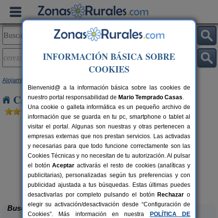
INFORMACIÓN BÁSICA SOBRE
COOKIES
Alojamientos
>
Castilla y León
>
Segovia
> Cerezo de Arriba
Bienvenid@ a la información básica sobre las cookies de
Casas Rurales en Cerezo de Arriba
nuestro portal responsabilidad de
Mario Temprado Casas
.
Una cookie o galleta informática es un pequeño archivo de
información que se guarda en tu pc, smartphone o tablet al
visitar el portal. Algunas son nuestras y otras pertenecen a
empresas externas que nos prestan servicios. Las activadas
y necesarias para que todo funcione correctamente son las
Cookies Técnicas y no necesitan de tu autorización. Al pulsar
el botón
Aceptar
activarás el resto de cookies (analíticas y
Casa Rural Hoces del Duratón El
2-6 pers.
publicitarias), personalizadas según tus preferencias y con
26 €
Villar
rs.
desde
 €
publicidad ajustada a tus búsquedas. Estas últimas puedes
Villar de Sobrepeña (Segovia)
desactivarlas por completo pulsando el botón
Rechazar
o
elegir su activación/desactivación desde “Configuración de
Buscar
Cookies”. Más información en nuestra
POLÍTICA DE