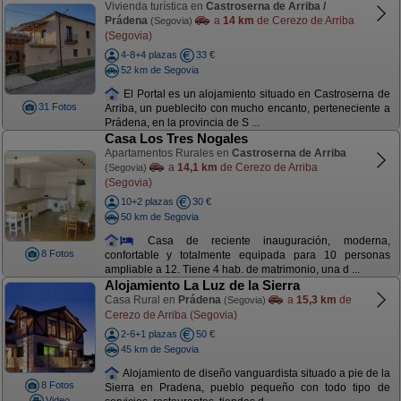
Vivienda turística en
Castroserna de Arriba /
Prádena
a
14 km
de Cerezo de Arriba
(Segovia)
(Segovia)
4-8+4 plazas
33 €
52 km de Segovia
El Portal es un alojamiento situado en Castroserna de
31 Fotos
Arriba, un pueblecito con mucho encanto, perteneciente a
Prádena, en la provincia de S ...
Casa Los Tres Nogales
Apartamentos Rurales en
Castroserna de Arriba
a
14,1 km
de Cerezo de Arriba
(Segovia)
(Segovia)
10+2 plazas
30 €
50 km de Segovia
Casa de reciente inauguración, moderna,
8 Fotos
confortable y totalmente equipada para 10 personas
ampliable a 12. Tiene 4 hab. de matrimonio, una d ...
Alojamiento La Luz de la Sierra
Casa Rural en
Prádena
a
15,3 km
de
(Segovia)
Cerezo de Arriba (Segovia)
2-6+1 plazas
50 €
45 km de Segovia
Alojamiento de diseño vanguardista situado a pie de la
8 Fotos
Sierra en Pradena, pueblo pequeño con todo tipo de
Video