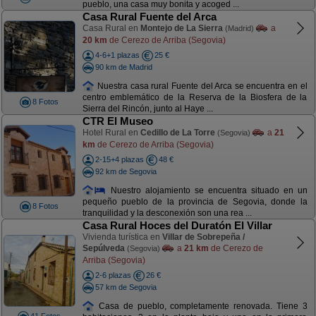
pueblo, una casa muy bonita y acoged ...
Casa Rural Fuente del Arca
Casa Rural en
Montejo de La Sierra
a
(Madrid)
20 km
de Cerezo de Arriba (Segovia)
4-6+1 plazas
25 €
90 km de Madrid
Nuestra casa rural Fuente del Arca se encuentra en el
centro emblemático de la Reserva de la Biosfera de la
8 Fotos
Sierra del Rincón, junto al Haye ...
CTR El Museo
Hotel Rural en
Cedillo de La Torre
a
21
(Segovia)
km
de Cerezo de Arriba (Segovia)
2-15+4 plazas
48 €
92 km de Segovia
Nuestro alojamiento se encuentra situado en un
pequeño pueblo de la provincia de Segovia, donde la
8 Fotos
tranquilidad y la desconexión son una rea ...
Casa Rural Hoces del Duratón El Villar
Vivienda turística en
Villar de Sobrepeña /
Sepúlveda
a
21 km
de Cerezo de
(Segovia)
Arriba (Segovia)
2-6 plazas
26 €
57 km de Segovia
Casa de pueblo, completamente renovada. Tiene 3