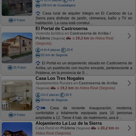
6-12+5 plazas
30 €
108 km de Guadalajara
Casa rural de alquiler íntegro en El Cardoso de La
Sierra para disfrutar de jardín, chimenea, baño y TV en
8 Fotos
habitación. La casa está construi ...
El Portal de Castroserna
Vivienda turística en
Castroserna de Arriba /
Prádena
a
19,3 km
de Aldea Real
(Segovia)
(Segovia)
4-8+4 plazas
33 €
52 km de Segovia
El Portal es un alojamiento situado en Castroserna de
31 Fotos
Arriba, un pueblecito con mucho encanto, perteneciente a
Prádena, en la provincia de S ...
Casa Los Tres Nogales
Apartamentos Rurales en
Castroserna de Arriba
a
19,3 km
de Aldea Real (Segovia)
(Segovia)
10+2 plazas
30 €
50 km de Segovia
Casa de reciente inauguración, moderna,
confortable y totalmente equipada para 10 personas
8 Fotos
ampliable a 12. Tiene 4 hab. de matrimonio, una d ...
Alojamiento La Luz de la Sierra
Casa Rural en
Prádena
a
20,2 km
de
(Segovia)
Aldea Real (Segovia)