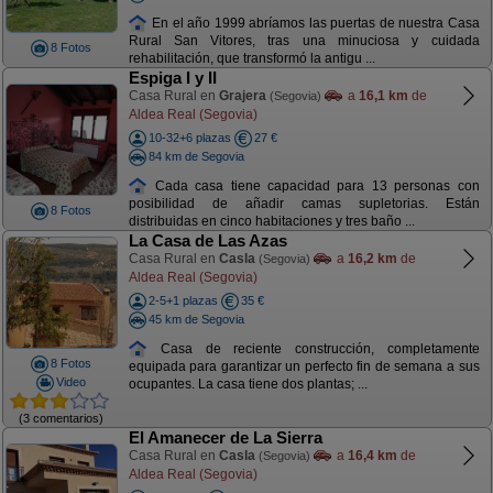
En el año 1999 abríamos las puertas de nuestra Casa
Rural San Vitores, tras una minuciosa y cuidada
8 Fotos
rehabilitación, que transformó la antigu ...
Espiga I y II
Casa Rural en
Grajera
a
16,1 km
de
(Segovia)
Aldea Real (Segovia)
10-32+6 plazas
27 €
84 km de Segovia
Cada casa tiene capacidad para 13 personas con
posibilidad de añadir camas supletorias. Están
8 Fotos
distribuidas en cinco habitaciones y tres baño ...
La Casa de Las Azas
Casa Rural en
Casla
a
16,2 km
de
(Segovia)
Aldea Real (Segovia)
2-5+1 plazas
35 €
45 km de Segovia
Casa de reciente construcción, completamente
8 Fotos
equipada para garantizar un perfecto fin de semana a sus
Video
ocupantes. La casa tiene dos plantas; ...
(3 comentarios)
El Amanecer de La Sierra
Casa Rural en
Casla
a
16,4 km
de
(Segovia)
Aldea Real (Segovia)