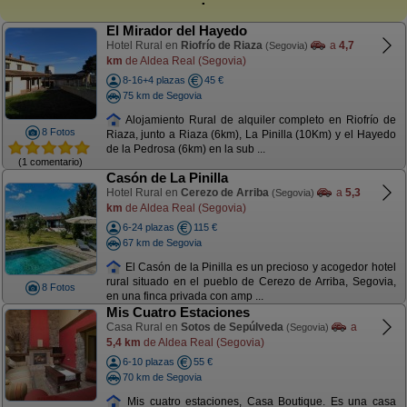
El Mirador del Hayedo
Hotel Rural en
Riofrío de Riaza
a
4,7
(Segovia)
km
de Aldea Real (Segovia)
8-16+4 plazas
45 €
75 km de Segovia
Alojamiento Rural de alquiler completo en Riofrío de
8 Fotos
Riaza, junto a Riaza (6km), La Pinilla (10Km) y el Hayedo
de la Pedrosa (6km) en la sub ...
(1 comentario)
Casón de La Pinilla
Hotel Rural en
Cerezo de Arriba
a
5,3
(Segovia)
km
de Aldea Real (Segovia)
6-24 plazas
115 €
67 km de Segovia
El Casón de la Pinilla es un precioso y acogedor hotel
rural situado en el pueblo de Cerezo de Arriba, Segovia,
8 Fotos
en una finca privada con amp ...
Mis Cuatro Estaciones
Casa Rural en
Sotos de Sepúlveda
a
(Segovia)
5,4 km
de Aldea Real (Segovia)
6-10 plazas
55 €
70 km de Segovia
Mis cuatro estaciones, Casa Boutique. Es una casa