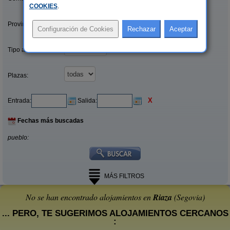
COOKIES
.
Provincias/Islas:
Tipo alquiler:
Plazas:
X
Entrada:
Salida:
Fechas más buscadas
pueblo:
MÁS FILTROS
No se han encontrado alojamientos en
Riaza
(Segovia)
... PERO, TE SUGERIMOS ALOJAMIENTOS CERCANOS
: