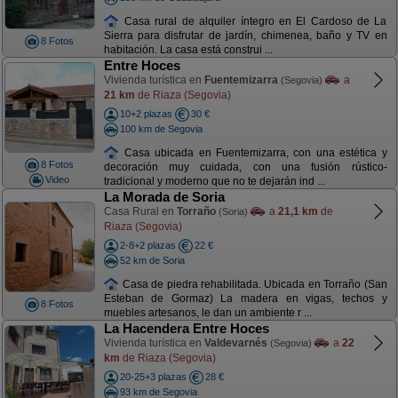
Casa rural de alquiler íntegro en El Cardoso de La
Sierra para disfrutar de jardín, chimenea, baño y TV en
8 Fotos
habitación. La casa está construi ...
Entre Hoces
Vivienda turística en
Fuentemizarra
a
(Segovia)
21 km
de Riaza (Segovia)
10+2 plazas
30 €
100 km de Segovia
Casa ubicada en Fuentemizarra, con una estética y
8 Fotos
decoración muy cuidada, con una fusión rústico-
Video
tradicional y moderno que no te dejarán ind ...
La Morada de Soria
Casa Rural en
Torraño
a
21,1 km
de
(Soria)
Riaza (Segovia)
2-8+2 plazas
22 €
52 km de Soria
Casa de piedra rehabilitada. Ubicada en Torraño (San
Esteban de Gormaz) La madera en vigas, techos y
8 Fotos
muebles artesanos, le dan un ambiente r ...
La Hacendera Entre Hoces
Vivienda turística en
Valdevarnés
a
22
(Segovia)
km
de Riaza (Segovia)
20-25+3 plazas
28 €
93 km de Segovia