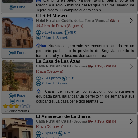
Camping en pleno Parque Natural Sierra Norte de
Madrid y a solo 5 minutos del Parque Natural Hayedo de
8 Fotos
Tejera Negra. El camping cuenta con n ...
CTR El Museo
Hotel Rural en
Cedillo de La Torre
a
(Segovia)
19,3 km
de Riaza (Segovia)
2-15+4 plazas
48 €
92 km de Segovia
Nuestro alojamiento se encuentra situado en un
pequeño pueblo de la provincia de Segovia, donde la
8 Fotos
tranquilidad y la desconexión son una rea ...
La Casa de Las Azas
Casa Rural en
Casla
a
19,5 km
de
(Segovia)
Riaza (Segovia)
2-5+1 plazas
35 €
45 km de Segovia
Casa de reciente construcción, completamente
8 Fotos
equipada para garantizar un perfecto fin de semana a sus
Video
ocupantes. La casa tiene dos plantas; ...
(3 comentarios)
El Amanecer de La Sierra
Casa Rural en
Casla
a
19,7 km
de
(Segovia)
Riaza (Segovia)
2-8 plazas
40 €