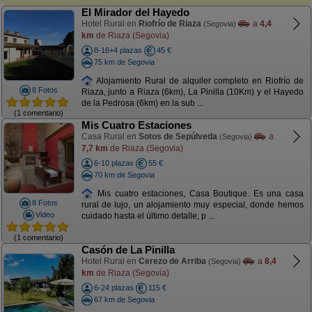
El Mirador del Hayedo
Hotel Rural en
Riofrío de Riaza
a
4,4
(Segovia)
km
de Riaza (Segovia)
8-16+4 plazas
45 €
75 km de Segovia
Alojamiento Rural de alquiler completo en Riofrío de
8 Fotos
Riaza, junto a Riaza (6km), La Pinilla (10Km) y el Hayedo
de la Pedrosa (6km) en la sub ...
(1 comentario)
Mis Cuatro Estaciones
Casa Rural en
Sotos de Sepúlveda
a
(Segovia)
7,7 km
de Riaza (Segovia)
6-10 plazas
55 €
70 km de Segovia
Mis cuatro estaciones, Casa Boutique. Es una casa
8 Fotos
rural de lujo, un alojamiento muy especial, donde hemos
Video
cuidado hasta el último detalle, p ...
(1 comentario)
Casón de La Pinilla
Hotel Rural en
Cerezo de Arriba
a
8,4
(Segovia)
km
de Riaza (Segovia)
6-24 plazas
115 €
67 km de Segovia