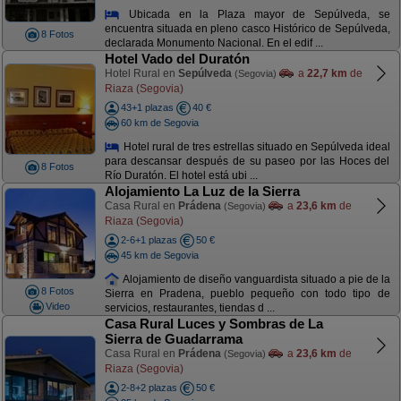
Ubicada en la Plaza mayor de Sepúlveda, se
encuentra situada en pleno casco Histórico de Sepúlveda,
8 Fotos
declarada Monumento Nacional. En el edif ...
Hotel Vado del Duratón
Hotel Rural en
Sepúlveda
a
22,7 km
de
(Segovia)
Riaza (Segovia)
43+1 plazas
40 €
60 km de Segovia
Hotel rural de tres estrellas situado en Sepúlveda ideal
para descansar después de su paseo por las Hoces del
8 Fotos
Río Duratón. El hotel está ubi ...
Alojamiento La Luz de la Sierra
Casa Rural en
Prádena
a
23,6 km
de
(Segovia)
Riaza (Segovia)
2-6+1 plazas
50 €
45 km de Segovia
Alojamiento de diseño vanguardista situado a pie de la
8 Fotos
Sierra en Pradena, pueblo pequeño con todo tipo de
Video
servicios, restaurantes, tiendas d ...
Casa Rural Luces y Sombras de La
Sierra de Guadarrama
Casa Rural en
Prádena
a
23,6 km
de
(Segovia)
Riaza (Segovia)
2-8+2 plazas
50 €