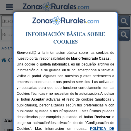
INFORMACIÓN BÁSICA SOBRE
COOKIES
Alojamientos
>
Castilla y León
>
Segovia
> Riaza
Bienvenid@ a la información básica sobre las cookies de
Casas Rurales cerca de Riaza
nuestro portal responsabilidad de
Mario Temprado Casas
.
Una cookie o galleta informática es un pequeño archivo de
información que se guarda en tu pc, smartphone o tablet al
visitar el portal. Algunas son nuestras y otras pertenecen a
empresas externas que nos prestan servicios. Las activadas
y necesarias para que todo funcione correctamente son las
Cookies Técnicas y no necesitan de tu autorización. Al pulsar
C
el botón
Aceptar
activarás el resto de cookies (analíticas y
Caserío Las Cañadas
rs.
10-20+3 pers.
publicitarias), personalizadas según tus preferencias y con
 €
55 €
Muñopedro (Segovia)
desde
publicidad ajustada a tus búsquedas. Estas últimas puedes
desactivarlas por completo pulsando el botón
Rechazar
o
Buscar
elegir su activación/desactivación desde “Configuración de
Cookies”. Más información en nuestra
POLÍTICA DE
Comunidades: