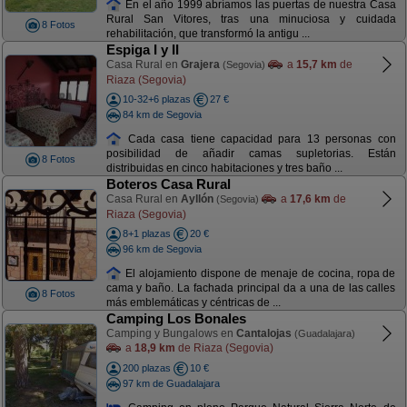
En el año 1999 abríamos las puertas de nuestra Casa
Rural San Vitores, tras una minuciosa y cuidada
8 Fotos
rehabilitación, que transformó la antigu ...
Espiga I y II
Casa Rural en
Grajera
a
15,7 km
de
(Segovia)
Riaza (Segovia)
10-32+6 plazas
27 €
84 km de Segovia
Cada casa tiene capacidad para 13 personas con
posibilidad de añadir camas supletorias. Están
8 Fotos
distribuidas en cinco habitaciones y tres baño ...
Boteros Casa Rural
Casa Rural en
Ayllón
a
17,6 km
de
(Segovia)
Riaza (Segovia)
8+1 plazas
20 €
96 km de Segovia
El alojamiento dispone de menaje de cocina, ropa de
cama y baño. La fachada principal da a una de las calles
8 Fotos
más emblemáticas y céntricas de ...
Camping Los Bonales
Camping y Bungalows en
Cantalojas
(Guadalajara)
a
18,9 km
de Riaza (Segovia)
200 plazas
10 €
97 km de Guadalajara