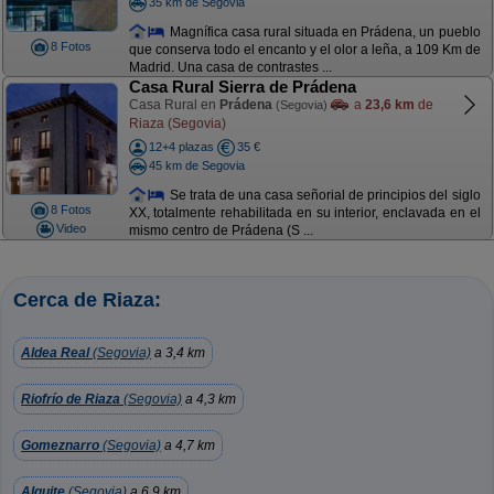
35 km de Segovia
Magnífica casa rural situada en Prádena, un pueblo
8 Fotos
que conserva todo el encanto y el olor a leña, a 109 Km de
Madrid. Una casa de contrastes ...
Casa Rural Sierra de Prádena
Casa Rural en
Prádena
a
23,6 km
de
(Segovia)
Riaza (Segovia)
12+4 plazas
35 €
45 km de Segovia
Se trata de una casa señorial de principios del siglo
8 Fotos
XX, totalmente rehabilitada en su interior, enclavada en el
Video
mismo centro de Prádena (S ...
Cerca de Riaza:
Aldea Real
(Segovia)
a 3,4 km
Riofrío de Riaza
(Segovia)
a 4,3 km
Gomeznarro
(Segovia)
a 4,7 km
Alquite
(Segovia)
a 6,9 km