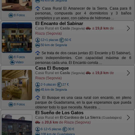
49 km de Segovia
Casa Rural El Amanecer de la Sierra. Casa para 8
personas, compuesta por 4 dormitorios y 3 baños
8 Fotos
completos y un aseo, con cabina de hidromas ...
El Encanto del Sabinar
Casa Rural en
Casla
a
19,8 km
de
(Segovia)
Riaza (Segovia)
12+1 plazas
50 €
50 km de Segovia
Se trata de dos casas juntas (El Encanto y El Sabinar),
8 Fotos
pero independientes. Con capacidad máxima de 6
Video
personas cada una. El Encanto consta ...
Casa El Busque
Casa Rural en
Casla
a
19,8 km
de
(Segovia)
Riaza (Segovia)
2-5 plazas
27 €
45 km de Segovia
El Busque es una casa rural con encanto, en pleno
parque de Guadarrama, en la que esperamos que pueda
8 Fotos
obtener todo lo que necesita. Nuestra ...
El Sueño de Los Gatos
Casa Rural en
El Cardoso de La Sierra
(Guadalajara)
a
20,6 km
de Riaza (Segovia)
6-12+5 plazas
30 €
108 km de Guadalajara