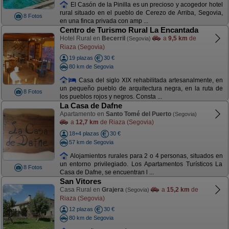
El Casón de la Pinilla es un precioso y acogedor hotel
rural situado en el pueblo de Cerezo de Arriba, Segovia,
8 Fotos
en una finca privada con amp ...
Centro de Turismo Rural La Encantada
Hotel Rural en
Becerril
a
9,5 km
de
(Segovia)
Riaza (Segovia)
19 plazas
30 €
80 km de Segovia
Casa del siglo XIX rehabilitada artesanalmente, en
un pequeño pueblo de arquitectura negra, en la ruta de
8 Fotos
los pueblos rojos y negros. Consta ...
La Casa de Dafne
Apartamento en
Santo Tomé del Puerto
(Segovia)
a
12,7 km
de Riaza (Segovia)
18+4 plazas
30 €
57 km de Segovia
Alojamientos rurales para 2 o 4 personas, situados en
un entorno privilegiado. Los Apartamentos Turísticos La
8 Fotos
Casa de Dafne, se encuentran l ...
San Vitores
Casa Rural en
Grajera
a
15,2 km
de
(Segovia)
Riaza (Segovia)
12 plazas
30 €
80 km de Segovia