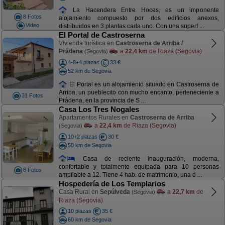
La Hacendera Entre Hoces, es un imponente
8 Fotos
alojamiento compuesto por dos edificios anexos,
Video
distribuidos en 3 plantas cada uno. Con una superf ...
El Portal de Castroserna
Vivienda turística en
Castroserna de Arriba /
Prádena
a
22,4 km
de Riaza (Segovia)
(Segovia)
4-8+4 plazas
33 €
52 km de Segovia
El Portal es un alojamiento situado en Castroserna de
Arriba, un pueblecito con mucho encanto, perteneciente a
31 Fotos
Prádena, en la provincia de S ...
Casa Los Tres Nogales
Apartamentos Rurales en
Castroserna de Arriba
a
22,4 km
de Riaza (Segovia)
(Segovia)
10+2 plazas
30 €
50 km de Segovia
Casa de reciente inauguración, moderna,
confortable y totalmente equipada para 10 personas
8 Fotos
ampliable a 12. Tiene 4 hab. de matrimonio, una d ...
Hospedería de Los Templarios
Casa Rural en
Sepúlveda
a
22,7 km
de
(Segovia)
Riaza (Segovia)
10 plazas
35 €
60 km de Segovia