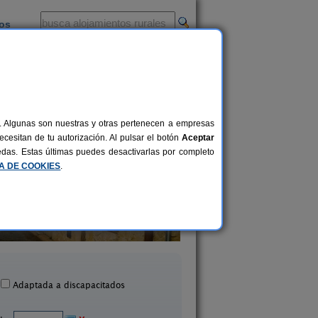
ios
-
al. Algunas son nuestras y otras pertenecen a empresas
cesitan de tu autorización. Al pulsar el botón
Aceptar
uedas. Estas últimas puedes desactivarlas por completo
CA DE COOKIES
.
Las Casas de La Fuente
Casa Rural Mi Rincon
4-12 pers.
29 €
Brieva (Segovia)
Valleruela de Pedraza (S
desde
Adaptada a discapacitados