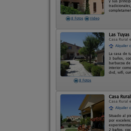
y sus princi
tradicional
completamente
8 Fotos
Video
Las Tuyas
Casa Rural 
Alquiler 
La casa de t
3 baños, coc
barbacoa de 
interior como
dvd, wifi, c
8 Fotos
Casa Rural
Casa Rural 
Alquiler 
Situado al p
por excelenc
experimentan
2 baños, coc