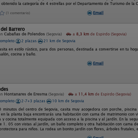
Ha obtenido la categoría de 4 estrellas por el Departamento de Turismo de la 
Email
(1 comentario)
del Barrero
en
Cabañas de Polendos
(Segovia)
a
8,3 km
de Espirdo (Segovia)
completo
2 plazas
21 km de Segovia
sita en estilo rústico, para dos personas, destinada a convertirse en tu ho
salón, cocina y baño.
Email
edes
en
Hontanares de Eresma
(Segovia)
a
11,4 km
de Espirdo (Segovia)
completo
2-7+3 plazas
10 km de Segovia
0 minutos del centro de Segovia, casita muy acogedora con porche, piscina 
, en la planta baja encontrarás una habitación con cama de matrimonio con vi
 y cocina totalmente equipada con acceso a la piscina y al jardín. En la seg
 1. 05 con vistas al jardín, un baño completo y otra habitación con cama de
rotectora para niños. La rodea un bonito jardín con flores, árboles frutales,