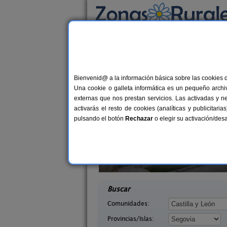
Busca por alojamiento
Alojamientos
>
Castilla y León
>
Segovia
> Es
Casas Rurales cerca 
Bienvenid@ a la información básica sobre las cookies 
Una cookie o galleta informática es un pequeño archiv
externas que nos prestan servicios. Las activadas y n
activarás el resto de cookies (analíticas y publicita
pulsando el botón
Rechazar
o elegir su activación/de
stroserna
Caserío Las Cañadas
4-8+4 pers.
10-20+
33 €
iba (Segovia)
Muñopedro (Segovia)
desde
desd
Buscar
Comunidades:
Provincias/Islas: