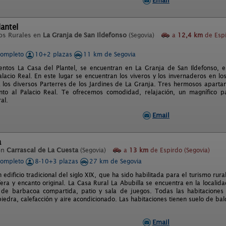
Email
lantel
os Rurales en
La Granja de San Ildefonso
(Segovia)
a
12,4 km
de Esp
completo
10+2 plazas
11 km de Segovia
ntos La Casa del Plantel, se encuentran en La Granja de San Ildefonso, en
alacio Real. En este lugar se encuentran los viveros y los invernaderos en los
a los diversos Parterres de los Jardines de La Granja. Tres hermosos apart
unto al Palacio Real. Te ofrecemos comodidad, relajación, un magnífico pat
al.
Email
a
en
Carrascal de La Cuesta
(Segovia)
a
13 km
de Espirdo (Segovia)
completo
8-10+3 plazas
27 km de Segovia
 edificio tradicional del siglo XIX, que ha sido habilitada para el turismo ru
era y encanto original. La Casa Rural La Abubilla se encuentra en la localid
de barbacoa compartida, patio y sala de juegos. Todas las habitaciones 
iedra, calefacción y aire acondicionado. Las habitaciones tienen suelo de b
Email