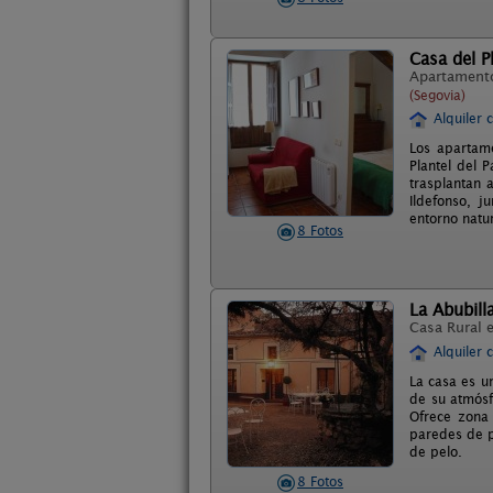
Casa del P
Apartament
(Segovia)
Alquiler 
Los apartame
Plantel del P
trasplantan 
Ildefonso, j
entorno natur
8 Fotos
La Abubill
Casa Rural 
Alquiler 
La casa es un
de su atmósf
Ofrece zona 
paredes de p
de pelo.
8 Fotos