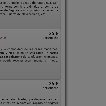
orno tranquilo rodeado de naturaleza. Con
l entorno con la proximidad al centro de
ntro de Segovia y muy próximo a zonas de
raza, Puerto de Navacerrada, etc.
25 €
ovia)
pers/noche
s y la comodidad de las casas modernas.
m, y en el salón un sofá-cama. La cocina
 La casa dispone de calefacción, chimenea,
 se puede recoger setas, montar en globo,
35 €
pers/noche
almente rehabilitado, que dispone de cinco
as vistas del recinto amurallado de Segovia