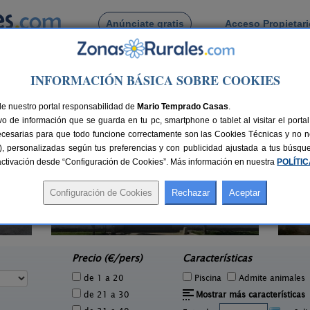
Anúnciate gratis
Acceso Propietar
Busca por pueblo
INFORMACIÓN BÁSICA SOBRE COOKIES
pirdo
de Espirdo
de nuestro portal responsabilidad de
Mario Temprado Casas
.
o de información que se guarda en tu pc, smartphone o tablet al visitar el port
ecesarias para que todo funcione correctamente son las Cookies Técnicas y no ne
rias), personalizadas según tus preferencias y con publicidad ajustada a tus búsq
sactivación desde “Configuración de Cookies”. Más información en nuestra
POLÍTI
Casa Rural Hoces del Duratón El
2-6 pers.
26 €
Villar
3 pers.
desde
55 €
Villar de Sobrepeña (Segovia)
e
Precio (€/pers)
Características
de 1 a 20
Piscina
Admite animales
de 21 a 30
Mostrar más características