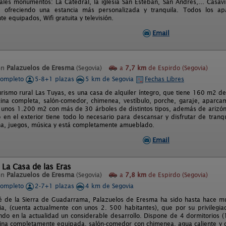
pales monumentos: La Catedral, la iglesia San Esteban, San Andrés,... Casavil
es, ofreciendo una estancia más personalizada y tranquila. Todos los 
 equipados, Wifi gratuita y televisión.
Email
en
Palazuelos de Eresma
(Segovia)
a
7,7 km
de Espirdo (Segovia)
completo
5-8+1 plazas
5 km de Segovia
Fechas Libres
urismo rural Las Tuyas, es una casa de alquiler íntegro, que tiene 160 m2 de 
ina completa, salón-comedor, chimenea, vestíbulo, porche, garaje, aparcam
unos 1.200 m2 con más de 30 árboles de distintos tipos, además de arizónic
 en el exterior tiene todo lo necesario para descansar y disfrutar de tranqu
una, juegos, música y está completamente amueblado.
Email
 La Casa de las Eras
en
Palazuelos de Eresma
(Segovia)
a
7,8 km
de Espirdo (Segovia)
completo
2-7+1 plazas
4 km de Segovia
ié de la Sierra de Guadarrama, Palazuelos de Eresma ha sido hasta hace 
ia, (cuenta actualmente con unos 2. 500 habitantes), que por su privilegiada
do en la actualidad un considerable desarrollo. Dispone de 4 dormitorios (1
ina completamente equipada, salón-comedor con chimenea, agua caliente y c