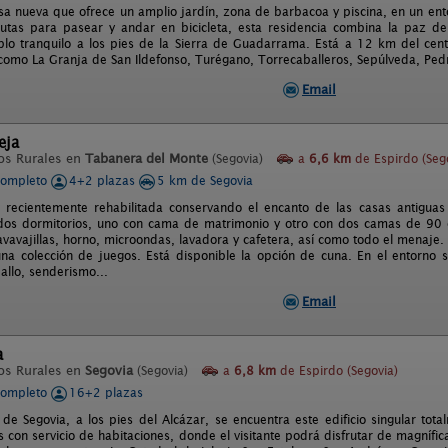
sa nueva que ofrece un amplio jardín, zona de barbacoa y piscina, en un ent
utas para pasear y andar en bicicleta, esta residencia combina la paz de
blo tranquilo a los pies de la Sierra de Guadarrama. Está a 12 km del ce
 como La Granja de San Ildefonso, Turégano, Torrecaballeros, Sepúlveda, Ped
Email
eja
os Rurales en
Tabanera del Monte
(Segovia)
a
6,6 km
de Espirdo (Seg
completo
4+2 plazas
5 km de Segovia
 recientemente rehabilitada conservando el encanto de las casas antigua
os dormitorios, uno con cama de matrimonio y otro con dos camas de 90 c
avavajillas, horno, microondas, lavadora y cafetera, así como todo el menaje.
 una colección de juegos. Está disponible la opción de cuna. En el entorno
allo, senderismo...
Email
a
os Rurales en
Segovia
(Segovia)
a
6,8 km
de Espirdo (Segovia)
completo
16+2 plazas
 de Segovia, a los pies del Alcázar, se encuentra este edificio singular tot
con servicio de habitaciones, donde el visitante podrá disfrutar de magnífic