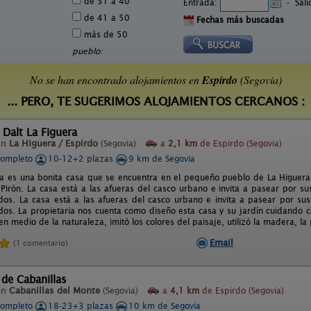
de 31 a 40
Entrada:
-
Sal
de 41 a 50
Fechas más buscadas
más de 50
pueblo:
No se han encontrado alojamientos en
Espirdo
(Segovia)
... PERO, TE SUGERIMOS ALOJAMIENTOS CERCANOS :
 Dalt La Figuera
en
La Higuera / Espirdo
(Segovia)
a
2,1 km
de Espirdo (Segovia)
completo
10-12+2 plazas
9 km de Segovia
era es una bonita casa que se encuentra en el pequeño pueblo de La Higuera,
 Pirón. La casa está a las afueras del casco urbano e invita a pasear por su
dos. La casa está a las afueras del casco urbano e invita a pasear por sus
dos. La propietaria nos cuenta como diseño esta casa y su jardín cuidando c
en medio de la naturaleza, imitó los colores del paisaje, utilizó la madera, 
Email
(1 comentario)
de Cabanillas
en
Cabanillas del Monte
(Segovia)
a
4,1 km
de Espirdo (Segovia)
completo
18-23+3 plazas
10 km de Segovia