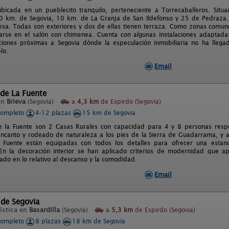
bicada en un pueblecito tranquilo, perteneciente a Torrecaballeros. Situa
10 km. de Segovia, 10 km. de La Granja de San Ildefonso y 25 de Pedraza. 
esa. Todas son exteriores y dos de ellas tienen terraza. Como zonas comune
arse en el salón con chimenea. Cuenta con algunas instalaciones adaptadas
ciones próximas a Segovia dónde la especulación inmobiliaria no ha lleg
lo.
Email
de La Fuente
en
Brieva
(Segovia)
a
4,3 km
de Espirdo (Segovia)
completo
4-12 plazas
15 km de Segovia
e la Fuente son 2 Casas Rurales con capacidad para 4 y 8 personas respe
ncanto y rodeado de naturaleza a los pies de la Sierra de Guadarrama, y a
Fuente están equipadas con todos los detalles para ofrecer una estancia 
En la decoración interior se han aplicado criterios de modernidad que ap
ado en lo relativo al descanso y la comodidad.
Email
 de Segovia
ística en
Basardilla
(Segovia)
a
5,3 km
de Espirdo (Segovia)
completo
8 plazas
18 km de Segovia