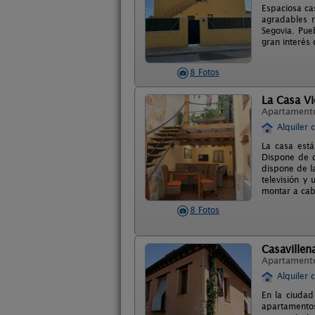
Espaciosa ca
agradables r
Segovia. Pue
gran interés
8 Fotos
La Casa Vi
Apartament
Alquiler 
La casa está
Dispone de d
dispone de l
televisión y
montar a cab
8 Fotos
Casavillen
Apartament
Alquiler 
En la ciudad
apartamentos 