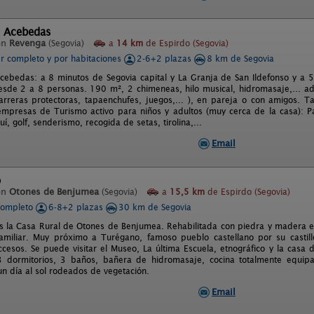
e Acebedas
en
Revenga
(Segovia)
a
14 km
de Espirdo (Segovia)
er completo y por habitaciones
2-6+2 plazas
8 km de Segovia
cebedas: a 8 minutos de Segovia capital y La Granja de San Ildefonso y a 5
sde 2 a 8 personas. 190 m², 2 chimeneas, hilo musical, hidromasaje,... ad
arreras protectoras, tapaenchufes, juegos,... ), en pareja o con amigos. T
empresas de Turismo activo para niños y adultos (muy cerca de la casa): Pai
quí, golf, senderismo, recogida de setas, tirolina,...
Email
o
en
Otones de Benjumea
(Segovia)
a
15,5 km
de Espirdo (Segovia)
completo
6-8+2 plazas
30 km de Segovia
 la Casa Rural de Otones de Benjumea. Rehabilitada con piedra y madera en
familiar. Muy próximo a Turégano, famoso pueblo castellano por su castill
ccesos. Se puede visitar el Museo, La última Escuela, etnográfico y la casa
3 dormitorios, 3 baños, bañera de hidromasaje, cocina totalmente equi
un día al sol rodeados de vegetación.
Email