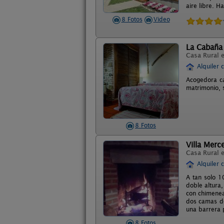
aire libre. 
8 Fotos
Video
La Cabaña 
Casa Rural 
Alquiler 
Acogedora ca
matrimonio, 
8 Fotos
Villa Merc
Casa Rural 
Alquiler 
A tan solo 1
doble altura
con chimenea
dos camas de
una barrera p
8 Fotos