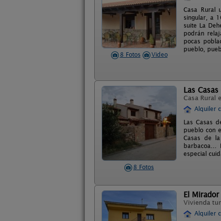
Casa Rural u
singular, a 
suite La Deh
podrán relaj
pocas pobla
pueblo, pueb
8 Fotos
Video
Las Casas 
Casa Rural 
Alquiler 
Las Casas d
pueblo con e
Casas de la 
barbacoa... 
especial cuid
8 Fotos
El Mirador
Vivienda tur
Alquiler 