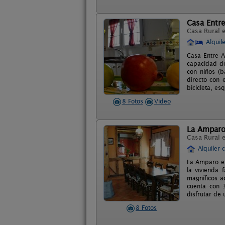
Casa Entr
Casa Rural 
Alquil
Casa Entre A
capacidad de
con niños (b
directo con 
bicicleta, es
8 Fotos
Video
La Ampar
Casa Rural 
Alquiler 
La Amparo es
la vivienda 
magníficos a
cuenta con 
disfrutar de 
8 Fotos