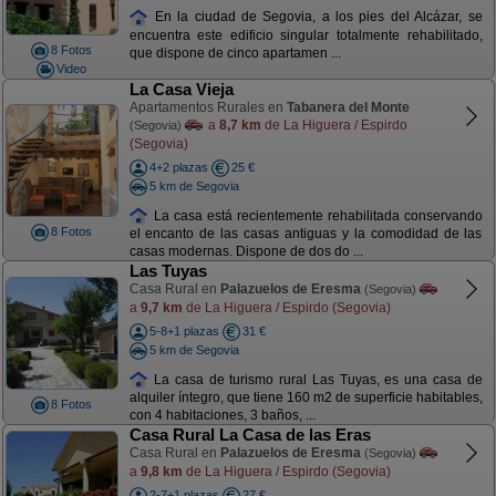
En la ciudad de Segovia, a los pies del Alcázar, se
encuentra este edificio singular totalmente rehabilitado,
8 Fotos
que dispone de cinco apartamen ...
Video
La Casa Vieja
Apartamentos Rurales en
Tabanera del Monte
a
8,7 km
de La Higuera / Espirdo
(Segovia)
(Segovia)
4+2 plazas
25 €
5 km de Segovia
La casa está recientemente rehabilitada conservando
8 Fotos
el encanto de las casas antiguas y la comodidad de las
casas modernas. Dispone de dos do ...
Las Tuyas
Casa Rural en
Palazuelos de Eresma
(Segovia)
a
9,7 km
de La Higuera / Espirdo (Segovia)
5-8+1 plazas
31 €
5 km de Segovia
La casa de turismo rural Las Tuyas, es una casa de
alquiler íntegro, que tiene 160 m2 de superficie habitables,
8 Fotos
con 4 habitaciones, 3 baños, ...
Casa Rural La Casa de las Eras
Casa Rural en
Palazuelos de Eresma
(Segovia)
a
9,8 km
de La Higuera / Espirdo (Segovia)
2-7+1 plazas
27 €