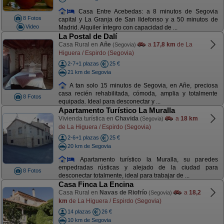
Casa Entre Acebedas: a 8 minutos de Segovia
8 Fotos
capital y La Granja de San Ildefonso y a 50 minutos de
Video
Madrid. Alquiler íntegro con capacidad de ...
La Postal de Dalí
Casa Rural en
Añe
a
17,8 km
de La
(Segovia)
Higuera / Espirdo (Segovia)
2-7+1 plazas
25 €
21 km de Segovia
A tan solo 15 minutos de Segovia, en Añe, preciosa
casa recién rehabilitada, cómoda, amplia y totalmente
8 Fotos
equipada. Ideal para desconectar y ...
Apartamento Turístico La Muralla
Vivienda turística en
Chavida
a
18 km
(Segovia)
de La Higuera / Espirdo (Segovia)
2-6+1 plazas
25 €
20 km de Segovia
Apartamento turístico la Muralla, su paredes
empedradas rústicas y alejado de la ciudad para
8 Fotos
desconectar totalmente, ideal para trabajar de ...
Casa Finca La Encina
Casa Rural en
Navas de Riofrío
a
18,2
(Segovia)
km
de La Higuera / Espirdo (Segovia)
14 plazas
26 €
10 km de Segovia