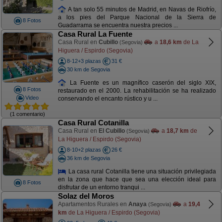
A tan solo 55 minutos de Madrid, en Navas de Riofrío,
a los pies del Parque Nacional de la Sierra de
8 Fotos
Guadarrama se encuentra nuestra precios ...
Casa Rural La Fuente
Casa Rural en
Cubillo
a
18,6 km
de La
(Segovia)
Higuera / Espirdo (Segovia)
8-12+3 plazas
31 €
30 km de Segovia
La Fuente es un magnífico caserón del siglo XIX,
8 Fotos
restaurado en el 2000. La rehabilitación se ha realizado
Video
conservando el encanto rústico y u ...
(1 comentario)
Casa Rural Cotanilla
Casa Rural en
El Cubillo
a
18,7 km
de
(Segovia)
La Higuera / Espirdo (Segovia)
8-10+2 plazas
26 €
36 km de Segovia
La casa rural Cotanilla tiene una situación privilegiada
en la zona que hace que sea una elección ideal para
8 Fotos
disfrutar de un entorno tranqui ...
Solaz del Moros
Apartamentos Rurales en
Anaya
a
19,4
(Segovia)
km
de La Higuera / Espirdo (Segovia)