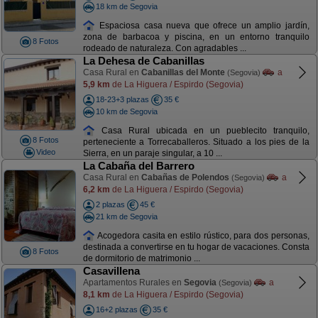
18 km de Segovia
Espaciosa casa nueva que ofrece un amplio jardín,
zona de barbacoa y piscina, en un entorno tranquilo
8 Fotos
rodeado de naturaleza. Con agradables ...
La Dehesa de Cabanillas
Casa Rural en
Cabanillas del Monte
a
(Segovia)
5,9 km
de La Higuera / Espirdo (Segovia)
18-23+3 plazas
35 €
10 km de Segovia
Casa Rural ubicada en un pueblecito tranquilo,
8 Fotos
perteneciente a Torrecaballeros. Situado a los pies de la
Video
Sierra, en un paraje singular, a 10 ...
La Cabaña del Barrero
Casa Rural en
Cabañas de Polendos
a
(Segovia)
6,2 km
de La Higuera / Espirdo (Segovia)
2 plazas
45 €
21 km de Segovia
Acogedora casita en estilo rústico, para dos personas,
destinada a convertirse en tu hogar de vacaciones. Consta
8 Fotos
de dormitorio de matrimonio ...
Casavillena
Apartamentos Rurales en
Segovia
a
(Segovia)
8,1 km
de La Higuera / Espirdo (Segovia)
16+2 plazas
35 €