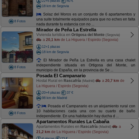
22+5 plazas
40 €
18 km de Segovia
Solaz del Moros es un conjunto de 6 apartamentos y
una suite totalmente equipados para que no eches en falta
8 Fotos
nada durante tu estancia con no ...
Mirador de Peña La Estrella
Vivienda turística en
Ortigosa del Monte
(Segovia)
a
20,1 km
de La Higuera / Espirdo (Segovia)
12+1 plazas
18 km de Segovia
El Mirador de Peña La Estrella es una casa chalet
independiente situada en Ortigosa del Monte, un
8 Fotos
municipio de España, en la provincia de Se ...
Posada El Campanario
Hostal Rural en
Rascafría
a
20,7 km
de
(Madrid)
La Higuera / Espirdo (Segovia)
20+4 plazas
37 €
98 km de Madrid
Posada el Campanario es un alojamiento rural con
10 habitaciones cada una con su cuarto de baño
8 Fotos
independiente. En una habitación hay ducha d ...
Apartamentos Rurales La Cabaña
Apartamentos Rurales en
Rascafría
a
(Madrid)
21,2 km
de La Higuera / Espirdo (Segovia)
4 plazas
23 €