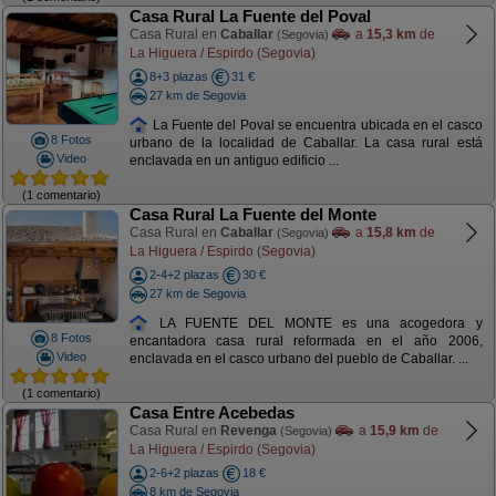
Casa Rural La Fuente del Poval
Casa Rural en
Caballar
a
15,3 km
de
(Segovia)
La Higuera / Espirdo (Segovia)
8+3 plazas
31 €
27 km de Segovia
La Fuente del Poval se encuentra ubicada en el casco
8 Fotos
urbano de la localidad de Caballar. La casa rural está
Video
enclavada en un antiguo edificio ...
(1 comentario)
Casa Rural La Fuente del Monte
Casa Rural en
Caballar
a
15,8 km
de
(Segovia)
La Higuera / Espirdo (Segovia)
2-4+2 plazas
30 €
27 km de Segovia
LA FUENTE DEL MONTE es una acogedora y
8 Fotos
encantadora casa rural reformada en el año 2006,
Video
enclavada en el casco urbano del pueblo de Caballar. ...
(1 comentario)
Casa Entre Acebedas
Casa Rural en
Revenga
a
15,9 km
de
(Segovia)
La Higuera / Espirdo (Segovia)
2-6+2 plazas
18 €
8 km de Segovia