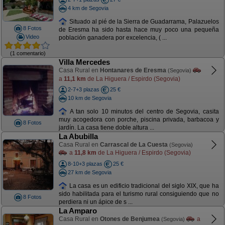
4 km de Segovia
Situado al pié de la Sierra de Guadarrama, Palazuelos
8 Fotos
de Eresma ha sido hasta hace muy poco una pequeña
Video
población ganadera por excelencia, ( ...
(1 comentario)
Villa Mercedes
Casa Rural en
Hontanares de Eresma
(Segovia)
a
11,1 km
de La Higuera / Espirdo (Segovia)
2-7+3 plazas
25 €
10 km de Segovia
A tan solo 10 minutos del centro de Segovia, casita
muy acogedora con porche, piscina privada, barbacoa y
8 Fotos
jardín. La casa tiene doble altura ...
La Abubilla
Casa Rural en
Carrascal de La Cuesta
(Segovia)
a
11,8 km
de La Higuera / Espirdo (Segovia)
8-10+3 plazas
25 €
27 km de Segovia
La casa es un edificio tradicional del siglo XIX, que ha
sido habilitada para el turismo rural consiguiendo que no
8 Fotos
perdiera ni un ápice de s ...
La Amparo
Casa Rural en
Otones de Benjumea
a
(Segovia)