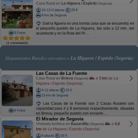
Casa Rural en
La Higuera / Espirdo
(Segovia)
10-12+2 plazas
28 €
9 km de Segovia
Dalt la figuera es una bonita casa que se encuentra en
el pequeño pueblo de La Higuera, tan solo a 12 min. del
8 Fotos
acueducto y en la Ruta del Ri ...
(1 comentario)
Alojamientos Rurales cercanos a
La Higuera / Espirdo (Segovia)
Las Casas de La Fuente
Casa Rural en
Brieva
a
3 km
de La
(Segovia)
Higuera / Espirdo (Segovia)
4-12 plazas
29 €
15 km de Segovia
Las Casas de la Fuente son 2 Casas Rurales con
capacidad para 4 y 8 personas respectivamente, situadas
8 Fotos
en Brieva, pequeño pueblo con encanto ...
El Mirador de Segovia
Vivienda turística en
Basardilla
a
4,9
(Segovia)
km
de La Higuera / Espirdo (Segovia)
8 plazas
35 €