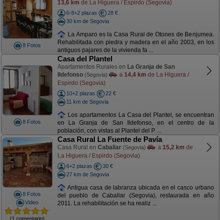
13,6 km
de La Higuera / Espirdo (Segovia)
6-8+2 plazas
28 €
30 km de Segovia
La Amparo es la Casa Rural de Otones de Benjumea.
Rehabilitada con piedra y madera en el año 2003, en los
8 Fotos
antiguos pajares de la vivienda fa ...
Casa del Plantel
Apartamentos Rurales en
La Granja de San
Ildefonso
a
14,4 km
de La Higuera /
(Segovia)
Espirdo (Segovia)
10+2 plazas
22 €
11 km de Segovia
Los apartamentos La Casa del Plantel, se encuentran
8 Fotos
en La Granja de San Ildefonso, en el centro de la
población, con vistas al Plantel del P ...
Casa Rural La Fuente de Pavía
Casa Rural en
Caballar
a
15,2 km
de
(Segovia)
La Higuera / Espirdo (Segovia)
6+2 plazas
30 €
27 km de Segovia
Antigua casa de labranza ubicada en el casco urbano
8 Fotos
del pueblo de Caballar (Segovia), restaurada en año
Video
2011. La rehabilitación se ha realiz ...
(1 comentario)