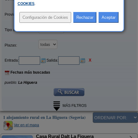
COOKIES
.
Provincias/Islas:
Tipo alquiler:
Plazas:
X
Entrada:
Salida:
Fechas más buscadas
pueblo:
La Higuera
MÁS FILTROS
1 alojamiento rural en La Higuera (Segovia)
Ver en el mapa
Casa Rural Dalt La Figuera