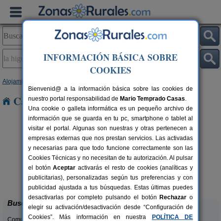
INFORMACIÓN BÁSICA SOBRE
COOKIES
Alojamientos
>
Castilla y León
>
Segovia
> La Higuera
Bienvenid@ a la información básica sobre las cookies de
Casas Rurales en La Higuera
nuestro portal responsabilidad de
Mario Temprado Casas
.
Una cookie o galleta informática es un pequeño archivo de
información que se guarda en tu pc, smartphone o tablet al
visitar el portal. Algunas son nuestras y otras pertenecen a
empresas externas que nos prestan servicios. Las activadas
y necesarias para que todo funcione correctamente son las
Cookies Técnicas y no necesitan de tu autorización. Al pulsar
C
el botón
Aceptar
activarás el resto de cookies (analíticas y
El Portal de Castroserna
rs.
4-8+4 pers.
publicitarias), personalizadas según tus preferencias y con
 €
33 €
Castroserna De Arriba (Segovia)
desde
publicidad ajustada a tus búsquedas. Estas últimas puedes
desactivarlas por completo pulsando el botón
Rechazar
o
Buscar
elegir su activación/desactivación desde “Configuración de
Cookies”. Más información en nuestra
POLÍTICA DE
Comunidades: