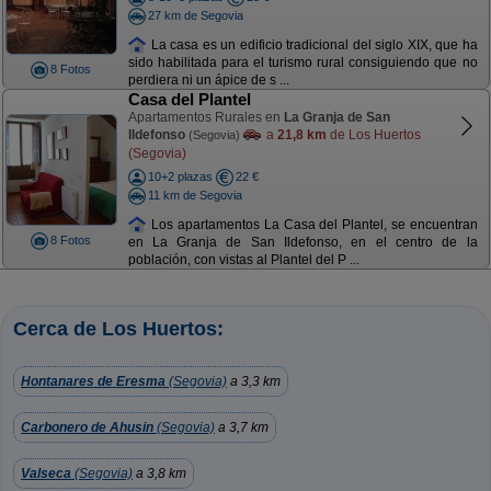
27 km de Segovia
La casa es un edificio tradicional del siglo XIX, que ha
sido habilitada para el turismo rural consiguiendo que no
8 Fotos
perdiera ni un ápice de s ...
Casa del Plantel
Apartamentos Rurales en
La Granja de San
Ildefonso
a
21,8 km
de Los Huertos
(Segovia)
(Segovia)
10+2 plazas
22 €
11 km de Segovia
Los apartamentos La Casa del Plantel, se encuentran
8 Fotos
en La Granja de San Ildefonso, en el centro de la
población, con vistas al Plantel del P ...
Cerca de Los Huertos:
Hontanares de Eresma
(Segovia)
a 3,3 km
Carbonero de Ahusin
(Segovia)
a 3,7 km
Valseca
(Segovia)
a 3,8 km