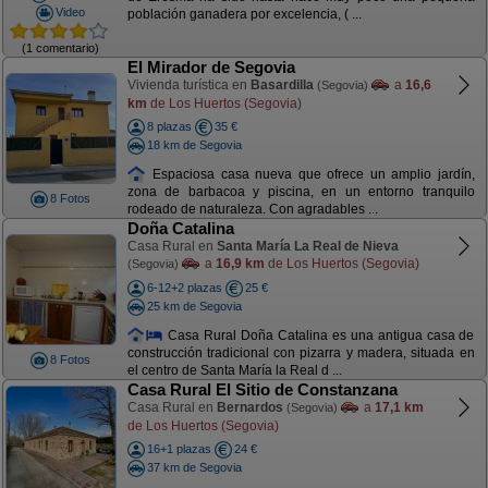
Video
población ganadera por excelencia, ( ...
(1 comentario)
El Mirador de Segovia
Vivienda turística en
Basardilla
a
16,6
(Segovia)
km
de Los Huertos (Segovia)
8 plazas
35 €
18 km de Segovia
Espaciosa casa nueva que ofrece un amplio jardín,
zona de barbacoa y piscina, en un entorno tranquilo
8 Fotos
rodeado de naturaleza. Con agradables ...
Doña Catalina
Casa Rural en
Santa María La Real de Nieva
a
16,9 km
de Los Huertos (Segovia)
(Segovia)
6-12+2 plazas
25 €
25 km de Segovia
Casa Rural Doña Catalina es una antigua casa de
construcción tradicional con pizarra y madera, situada en
8 Fotos
el centro de Santa María la Real d ...
Casa Rural El Sitio de Constanzana
Casa Rural en
Bernardos
a
17,1 km
(Segovia)
de Los Huertos (Segovia)
16+1 plazas
24 €
37 km de Segovia