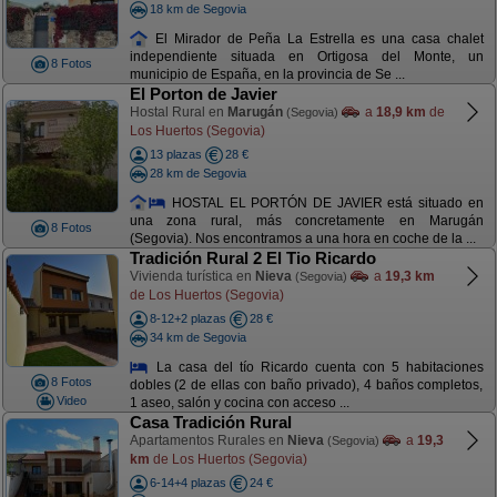
18 km de Segovia
El Mirador de Peña La Estrella es una casa chalet
independiente situada en Ortigosa del Monte, un
8 Fotos
municipio de España, en la provincia de Se ...
El Porton de Javier
Hostal Rural en
Marugán
a
18,9 km
de
(Segovia)
Los Huertos (Segovia)
13 plazas
28 €
28 km de Segovia
HOSTAL EL PORTÓN DE JAVIER está situado en
una zona rural, más concretamente en Marugán
8 Fotos
(Segovia). Nos encontramos a una hora en coche de la ...
Tradición Rural 2 El Tio Ricardo
Vivienda turística en
Nieva
a
19,3 km
(Segovia)
de Los Huertos (Segovia)
8-12+2 plazas
28 €
34 km de Segovia
La casa del tío Ricardo cuenta con 5 habitaciones
8 Fotos
dobles (2 de ellas con baño privado), 4 baños completos,
Video
1 aseo, salón y cocina con acceso ...
Casa Tradición Rural
Apartamentos Rurales en
Nieva
a
19,3
(Segovia)
km
de Los Huertos (Segovia)
6-14+4 plazas
24 €