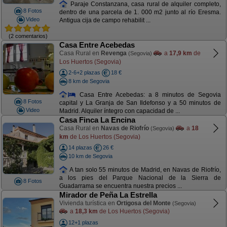
Paraje Constanzana, casa rural de alquiler completo,
8 Fotos
dentro de una parcela de 1. 000 m2 junto al río Eresma.
Video
Antigua cija de campo rehabilit ...
(2 comentarios)
Casa Entre Acebedas
Casa Rural en
Revenga
a
17,9 km
de
(Segovia)
Los Huertos (Segovia)
2-6+2 plazas
18 €
8 km de Segovia
Casa Entre Acebedas: a 8 minutos de Segovia
8 Fotos
capital y La Granja de San Ildefonso y a 50 minutos de
Video
Madrid. Alquiler íntegro con capacidad de ...
Casa Finca La Encina
Casa Rural en
Navas de Riofrío
a
18
(Segovia)
km
de Los Huertos (Segovia)
14 plazas
26 €
10 km de Segovia
A tan solo 55 minutos de Madrid, en Navas de Riofrío,
a los pies del Parque Nacional de la Sierra de
8 Fotos
Guadarrama se encuentra nuestra precios ...
Mirador de Peña La Estrella
Vivienda turística en
Ortigosa del Monte
(Segovia)
a
18,3 km
de Los Huertos (Segovia)
12+1 plazas