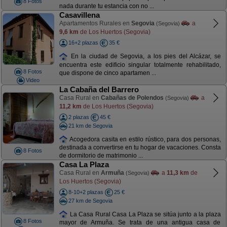
8 Fotos
nada durante tu estancia con no ...
Casavillena
Apartamentos Rurales en
Segovia
a
(Segovia)
9,6 km
de Los Huertos (Segovia)
16+2 plazas
35 €
En la ciudad de Segovia, a los pies del Alcázar, se
encuentra este edificio singular totalmente rehabilitado,
8 Fotos
que dispone de cinco apartamen ...
Video
La Cabaña del Barrero
Casa Rural en
Cabañas de Polendos
a
(Segovia)
11,2 km
de Los Huertos (Segovia)
2 plazas
45 €
21 km de Segovia
Acogedora casita en estilo rústico, para dos personas,
destinada a convertirse en tu hogar de vacaciones. Consta
8 Fotos
de dormitorio de matrimonio ...
Casa La Plaza
Casa Rural en
Armuña
a
11,3 km
de
(Segovia)
Los Huertos (Segovia)
8-10+2 plazas
25 €
27 km de Segovia
La Casa Rural Casa La Plaza se sitúa junto a la plaza
8 Fotos
mayor de Armuña. Se trata de una antigua casa de