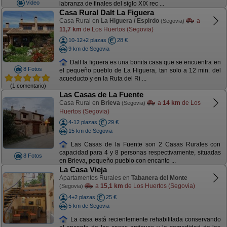
Video
labranza de finales del siglo XIX rec ...
Casa Rural Dalt La Figuera
Casa Rural en
La Higuera / Espirdo
a
(Segovia)
11,7 km
de Los Huertos (Segovia)
10-12+2 plazas
28 €
9 km de Segovia
Dalt la figuera es una bonita casa que se encuentra en
8 Fotos
el pequeño pueblo de La Higuera, tan solo a 12 min. del
acueducto y en la Ruta del Ri ...
(1 comentario)
Las Casas de La Fuente
Casa Rural en
Brieva
a
14 km
de Los
(Segovia)
Huertos (Segovia)
4-12 plazas
29 €
15 km de Segovia
Las Casas de la Fuente son 2 Casas Rurales con
capacidad para 4 y 8 personas respectivamente, situadas
8 Fotos
en Brieva, pequeño pueblo con encanto ...
La Casa Vieja
Apartamentos Rurales en
Tabanera del Monte
a
15,1 km
de Los Huertos (Segovia)
(Segovia)
4+2 plazas
25 €
5 km de Segovia
La casa está recientemente rehabilitada conservando