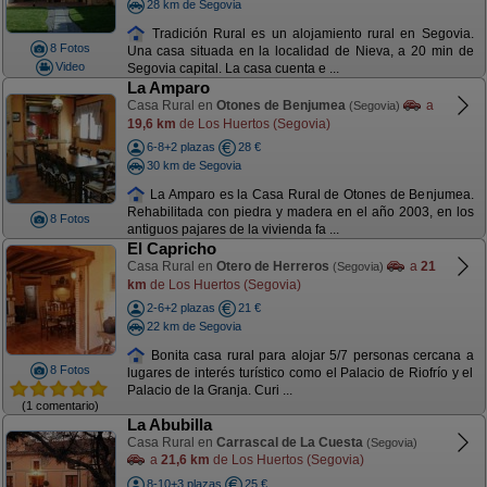
28 km de Segovia
Tradición Rural es un alojamiento rural en Segovia.
8 Fotos
Una casa situada en la localidad de Nieva, a 20 min de
Video
Segovia capital. La casa cuenta e ...
La Amparo
Casa Rural en
Otones de Benjumea
a
(Segovia)
19,6 km
de Los Huertos (Segovia)
6-8+2 plazas
28 €
30 km de Segovia
La Amparo es la Casa Rural de Otones de Benjumea.
Rehabilitada con piedra y madera en el año 2003, en los
8 Fotos
antiguos pajares de la vivienda fa ...
El Capricho
Casa Rural en
Otero de Herreros
a
21
(Segovia)
km
de Los Huertos (Segovia)
2-6+2 plazas
21 €
22 km de Segovia
Bonita casa rural para alojar 5/7 personas cercana a
8 Fotos
lugares de interés turístico como el Palacio de Riofrío y el
Palacio de la Granja. Curi ...
(1 comentario)
La Abubilla
Casa Rural en
Carrascal de La Cuesta
(Segovia)
a
21,6 km
de Los Huertos (Segovia)
8-10+3 plazas
25 €