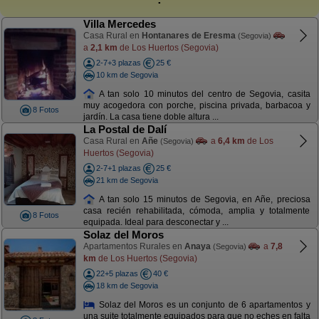
Villa Mercedes
Casa Rural en
Hontanares de Eresma
(Segovia)
a
2,1 km
de Los Huertos (Segovia)
2-7+3 plazas
25 €
10 km de Segovia
A tan solo 10 minutos del centro de Segovia, casita
muy acogedora con porche, piscina privada, barbacoa y
8 Fotos
jardín. La casa tiene doble altura ...
La Postal de Dalí
Casa Rural en
Añe
a
6,4 km
de Los
(Segovia)
Huertos (Segovia)
2-7+1 plazas
25 €
21 km de Segovia
A tan solo 15 minutos de Segovia, en Añe, preciosa
casa recién rehabilitada, cómoda, amplia y totalmente
8 Fotos
equipada. Ideal para desconectar y ...
Solaz del Moros
Apartamentos Rurales en
Anaya
a
7,8
(Segovia)
km
de Los Huertos (Segovia)
22+5 plazas
40 €
18 km de Segovia
Solaz del Moros es un conjunto de 6 apartamentos y
una suite totalmente equipados para que no eches en falta