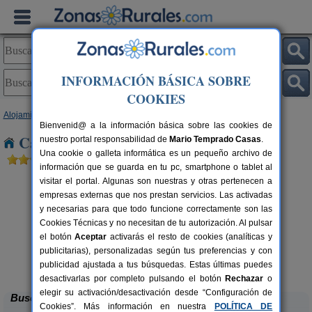
INFORMACIÓN BÁSICA SOBRE
COOKIES
Alojamientos
>
Castilla y León
>
Segovia
> Los Huertos
Bienvenid@ a la información básica sobre las cookies de
Casas Rurales cerca de Los Huertos
nuestro portal responsabilidad de
Mario Temprado Casas
.
Una cookie o galleta informática es un pequeño archivo de
información que se guarda en tu pc, smartphone o tablet al
visitar el portal. Algunas son nuestras y otras pertenecen a
empresas externas que nos prestan servicios. Las activadas
y necesarias para que todo funcione correctamente son las
Cookies Técnicas y no necesitan de tu autorización. Al pulsar
el botón
Aceptar
activarás el resto de cookies (analíticas y
rs.
publicitarias), personalizadas según tus preferencias y con
 €
Caserío Las Cañadas
10-20+3 pers.
55 €
publicidad ajustada a tus búsquedas. Estas últimas puedes
Muñopedro (Segovia)
desde
desactivarlas por completo pulsando el botón
Rechazar
o
elegir su activación/desactivación desde “Configuración de
Buscar
Cookies”. Más información en nuestra
POLÍTICA DE