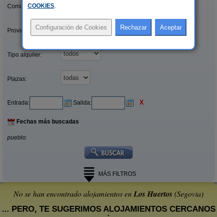
COOKIES
.
Comunidades:
Provincias/Islas:
Tipo alquiler:
Plazas:
X
Entrada:
Salida:
Fechas más buscadas
pueblo:
MÁS FILTROS
No se han encontrado alojamientos en
Los Huertos
(Segovia)
... PERO, TE SUGERIMOS ALOJAMIENTOS CERCANOS
: