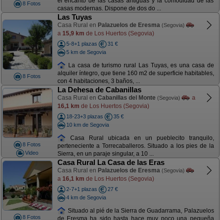
el encanto de las casas antiguas y la comodidad de las
8 Fotos
casas modernas. Dispone de dos do ...
Las Tuyas
Casa Rural en
Palazuelos de Eresma
(Segovia)
a
15,9 km
de Los Huertos (Segovia)
5-8+1 plazas
31 €
5 km de Segovia
La casa de turismo rural Las Tuyas, es una casa de
alquiler íntegro, que tiene 160 m2 de superficie habitables,
8 Fotos
con 4 habitaciones, 3 baños, ...
La Dehesa de Cabanillas
Casa Rural en
Cabanillas del Monte
a
(Segovia)
16,1 km
de Los Huertos (Segovia)
18-23+3 plazas
35 €
10 km de Segovia
Casa Rural ubicada en un pueblecito tranquilo,
8 Fotos
perteneciente a Torrecaballeros. Situado a los pies de la
Video
Sierra, en un paraje singular, a 10 ...
Casa Rural La Casa de las Eras
Casa Rural en
Palazuelos de Eresma
(Segovia)
a
16,1 km
de Los Huertos (Segovia)
2-7+1 plazas
27 €
4 km de Segovia
Situado al pié de la Sierra de Guadarrama, Palazuelos
8 Fotos
de Eresma ha sido hasta hace muy poco una pequeña