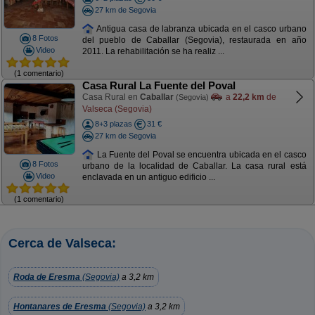
27 km de Segovia
Antigua casa de labranza ubicada en el casco urbano
8 Fotos
del pueblo de Caballar (Segovia), restaurada en año
Video
2011. La rehabilitación se ha realiz ...
(1 comentario)
Casa Rural La Fuente del Poval
Casa Rural en
Caballar
a
22,2 km
de
(Segovia)
Valseca (Segovia)
8+3 plazas
31 €
27 km de Segovia
La Fuente del Poval se encuentra ubicada en el casco
8 Fotos
urbano de la localidad de Caballar. La casa rural está
Video
enclavada en un antiguo edificio ...
(1 comentario)
Cerca de Valseca:
Roda de Eresma
(Segovia)
a 3,2 km
Hontanares de Eresma
(Segovia)
a 3,2 km