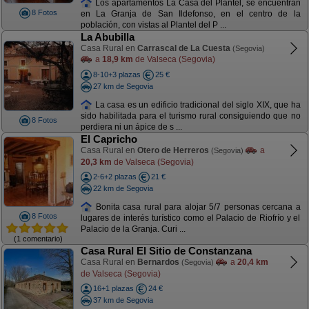
Los apartamentos La Casa del Plantel, se encuentran
8 Fotos
en La Granja de San Ildefonso, en el centro de la
población, con vistas al Plantel del P ...
La Abubilla
Casa Rural en
Carrascal de La Cuesta
(Segovia)
a
18,9 km
de Valseca (Segovia)
8-10+3 plazas
25 €
27 km de Segovia
La casa es un edificio tradicional del siglo XIX, que ha
sido habilitada para el turismo rural consiguiendo que no
8 Fotos
perdiera ni un ápice de s ...
El Capricho
Casa Rural en
Otero de Herreros
a
(Segovia)
20,3 km
de Valseca (Segovia)
2-6+2 plazas
21 €
22 km de Segovia
Bonita casa rural para alojar 5/7 personas cercana a
8 Fotos
lugares de interés turístico como el Palacio de Riofrío y el
Palacio de la Granja. Curi ...
(1 comentario)
Casa Rural El Sitio de Constanzana
Casa Rural en
Bernardos
a
20,4 km
(Segovia)
de Valseca (Segovia)
16+1 plazas
24 €
37 km de Segovia