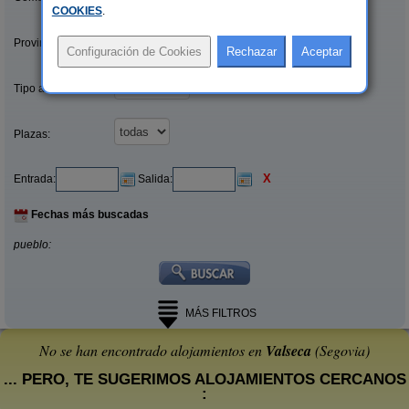
COOKIES
.
Provincias/Islas:
Tipo alquiler:
Plazas:
X
Entrada:
Salida:
Fechas más buscadas
pueblo:
MÁS FILTROS
No se han encontrado alojamientos en
Valseca
(Segovia)
... PERO, TE SUGERIMOS ALOJAMIENTOS CERCANOS
: