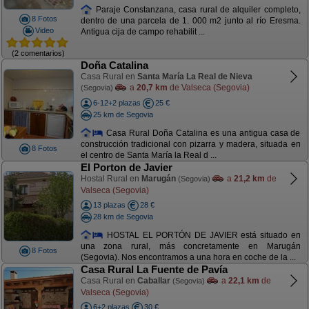
Paraje Constanzana, casa rural de alquiler completo,
8 Fotos
dentro de una parcela de 1. 000 m2 junto al río Eresma.
Video
Antigua cija de campo rehabilit ...
(2 comentarios)
Doña Catalina
Casa Rural en
Santa María La Real de Nieva
a
20,7 km
de Valseca (Segovia)
(Segovia)
6-12+2 plazas
25 €
25 km de Segovia
Casa Rural Doña Catalina es una antigua casa de
construcción tradicional con pizarra y madera, situada en
8 Fotos
el centro de Santa María la Real d ...
El Porton de Javier
Hostal Rural en
Marugán
a
21,2 km
de
(Segovia)
Valseca (Segovia)
13 plazas
28 €
28 km de Segovia
HOSTAL EL PORTÓN DE JAVIER está situado en
una zona rural, más concretamente en Marugán
8 Fotos
(Segovia). Nos encontramos a una hora en coche de la ...
Casa Rural La Fuente de Pavía
Casa Rural en
Caballar
a
22,1 km
de
(Segovia)
Valseca (Segovia)
6+2 plazas
30 €