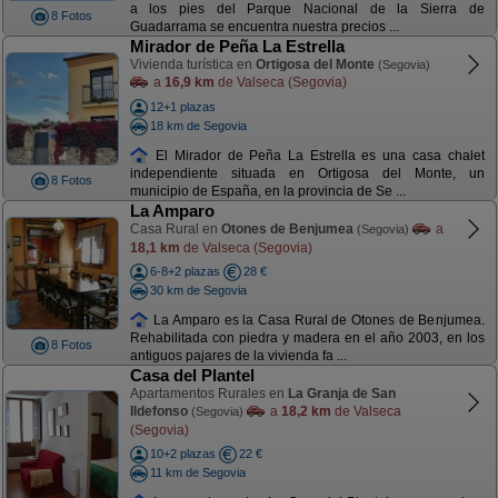
a los pies del Parque Nacional de la Sierra de
8 Fotos
Guadarrama se encuentra nuestra precios ...
Mirador de Peña La Estrella
Vivienda turística en
Ortigosa del Monte
(Segovia)
a
16,9 km
de Valseca (Segovia)
12+1 plazas
18 km de Segovia
El Mirador de Peña La Estrella es una casa chalet
independiente situada en Ortigosa del Monte, un
8 Fotos
municipio de España, en la provincia de Se ...
La Amparo
Casa Rural en
Otones de Benjumea
a
(Segovia)
18,1 km
de Valseca (Segovia)
6-8+2 plazas
28 €
30 km de Segovia
La Amparo es la Casa Rural de Otones de Benjumea.
Rehabilitada con piedra y madera en el año 2003, en los
8 Fotos
antiguos pajares de la vivienda fa ...
Casa del Plantel
Apartamentos Rurales en
La Granja de San
Ildefonso
a
18,2 km
de Valseca
(Segovia)
(Segovia)
10+2 plazas
22 €
11 km de Segovia