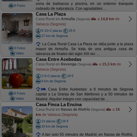
zona de barbacoa y piscina, en un entorno tranquilo
8 Fotos
rodeado de naturaleza. Con agradables ...
Casa La Plaza
Casa Rural en
Armuña
a
14,8 km
de
(Segovia)
Valseca (Segovia)
8-10+2 plazas
25 €
27 km de Segovia
La Casa Rural Casa La Plaza se sitúa junto a la plaza
8 Fotos
mayor de Armuña. Se trata de una antigua casa de
Video
labranza de finales del siglo XIX rec ...
Casa Entre Acebedas
Casa Rural en
Revenga
a
15,3 km
de
(Segovia)
Valseca (Segovia)
2-6+2 plazas
18 €
8 km de Segovia
Casa Entre Acebedas: a 8 minutos de Segovia
8 Fotos
capital y La Granja de San Ildefonso y a 50 minutos de
Video
Madrid. Alquiler íntegro con capacidad de ...
Casa Finca La Encina
Casa Rural en
Navas de Riofrío
a
16
(Segovia)
km
de Valseca (Segovia)
14 plazas
26 €
10 km de Segovia
A tan solo 55 minutos de Madrid, en Navas de Riofrío,