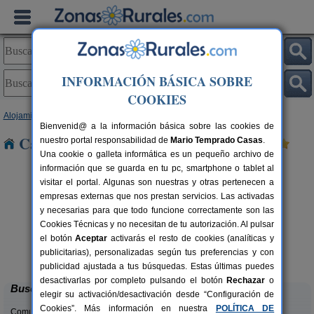
INFORMACIÓN BÁSICA SOBRE
COOKIES
Alojamientos
>
Castilla y León
>
Segovia
> Valseca
Bienvenid@ a la información básica sobre las cookies de
Casas Rurales cerca de Valseca
nuestro portal responsabilidad de
Mario Temprado Casas
.
Una cookie o galleta informática es un pequeño archivo de
información que se guarda en tu pc, smartphone o tablet al
visitar el portal. Algunas son nuestras y otras pertenecen a
empresas externas que nos prestan servicios. Las activadas
y necesarias para que todo funcione correctamente son las
Cookies Técnicas y no necesitan de tu autorización. Al pulsar
C
el botón
Aceptar
activarás el resto de cookies (analíticas y
El Portal de Castroserna
rs.
4-8+4 pers.
publicitarias), personalizadas según tus preferencias y con
 €
33 €
Castroserna De Arriba (Segovia)
desde
publicidad ajustada a tus búsquedas. Estas últimas puedes
desactivarlas por completo pulsando el botón
Rechazar
o
Buscar
elegir su activación/desactivación desde “Configuración de
Cookies”. Más información en nuestra
POLÍTICA DE
Comunidades: