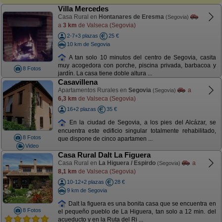
Villa Mercedes
Casa Rural en
Hontanares de Eresma
(Segovia)
a
3 km
de Valseca (Segovia)
2-7+3 plazas
25 €
10 km de Segovia
A tan solo 10 minutos del centro de Segovia, casita
muy acogedora con porche, piscina privada, barbacoa y
8 Fotos
jardín. La casa tiene doble altura ...
Casavillena
Apartamentos Rurales en
Segovia
a
(Segovia)
6,3 km
de Valseca (Segovia)
16+2 plazas
35 €
En la ciudad de Segovia, a los pies del Alcázar, se
encuentra este edificio singular totalmente rehabilitado,
8 Fotos
que dispone de cinco apartamen ...
Video
Casa Rural Dalt La Figuera
Casa Rural en
La Higuera / Espirdo
a
(Segovia)
8,1 km
de Valseca (Segovia)
10-12+2 plazas
28 €
9 km de Segovia
Dalt la figuera es una bonita casa que se encuentra en
8 Fotos
el pequeño pueblo de La Higuera, tan solo a 12 min. del
acueducto y en la Ruta del Ri ...