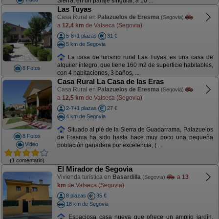
Sierra, en un paraje singular, a 10 ...
Las Tuyas
Casa Rural en
Palazuelos de Eresma
(Segovia)
a
12,4 km
de Valseca (Segovia)
5-8+1 plazas
31 €
5 km de Segovia
La casa de turismo rural Las Tuyas, es una casa de
alquiler íntegro, que tiene 160 m2 de superficie habitables,
8 Fotos
con 4 habitaciones, 3 baños, ...
Casa Rural La Casa de las Eras
Casa Rural en
Palazuelos de Eresma
(Segovia)
a
12,5 km
de Valseca (Segovia)
2-7+1 plazas
27 €
4 km de Segovia
Situado al pié de la Sierra de Guadarrama, Palazuelos
8 Fotos
de Eresma ha sido hasta hace muy poco una pequeña
Video
población ganadera por excelencia, ( ...
(1 comentario)
El Mirador de Segovia
Vivienda turística en
Basardilla
a
13
(Segovia)
km
de Valseca (Segovia)
8 plazas
35 €
18 km de Segovia
Espaciosa casa nueva que ofrece un amplio jardín,