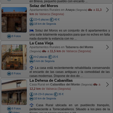
en Brieva, pequeño pueblo con encanto ...
Solaz del Moros
Apartamentos Rurales en
Anaya
a
11,3
(Segovia)
km
de Valseca (Segovia)
22+5 plazas
40 €
18 km de Segovia
Solaz del Moros es un conjunto de 6 apartamentos y
una suite totalmente equipados para que no eches en falta
8 Fotos
nada durante tu estancia con no ...
La Casa Vieja
Apartamentos Rurales en
Tabanera del Monte
a
11,5 km
de Valseca (Segovia)
(Segovia)
4+2 plazas
25 €
5 km de Segovia
La casa está recientemente rehabilitada conservando
el encanto de las casas antiguas y la comodidad de las
8 Fotos
casas modernas. Dispone de dos do ...
La Dehesa de Cabanillas
Casa Rural en
Cabanillas del Monte
a
(Segovia)
12,2 km
de Valseca (Segovia)
18-23+3 plazas
35 €
10 km de Segovia
Casa Rural ubicada en un pueblecito tranquilo,
8 Fotos
perteneciente a Torrecaballeros. Situado a los pies de la
Video