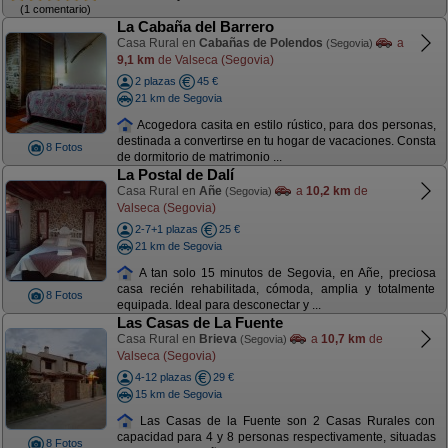
(1 comentario)
La Cabaña del Barrero
Casa Rural en
Cabañas de Polendos
a
(Segovia)
9,1 km
de Valseca (Segovia)
2 plazas
45 €
21 km de Segovia
Acogedora casita en estilo rústico, para dos personas,
destinada a convertirse en tu hogar de vacaciones. Consta
8 Fotos
de dormitorio de matrimonio ...
La Postal de Dalí
Casa Rural en
Añe
a
10,2 km
de
(Segovia)
Valseca (Segovia)
2-7+1 plazas
25 €
21 km de Segovia
A tan solo 15 minutos de Segovia, en Añe, preciosa
casa recién rehabilitada, cómoda, amplia y totalmente
8 Fotos
equipada. Ideal para desconectar y ...
Las Casas de La Fuente
Casa Rural en
Brieva
a
10,7 km
de
(Segovia)
Valseca (Segovia)
4-12 plazas
29 €
15 km de Segovia
Las Casas de la Fuente son 2 Casas Rurales con
capacidad para 4 y 8 personas respectivamente, situadas
8 Fotos