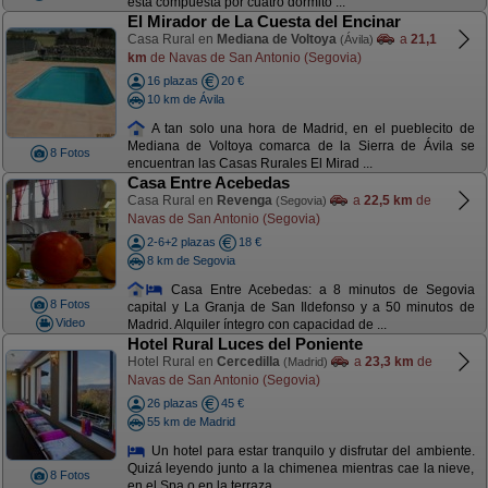
está compuesta por cuatro dormito ...
El Mirador de La Cuesta del Encinar
Casa Rural en
Mediana de Voltoya
a
21,1
(Ávila)
km
de Navas de San Antonio (Segovia)
16 plazas
20 €
10 km de Ávila
A tan solo una hora de Madrid, en el pueblecito de
Mediana de Voltoya comarca de la Sierra de Ávila se
8 Fotos
encuentran las Casas Rurales El Mirad ...
Casa Entre Acebedas
Casa Rural en
Revenga
a
22,5 km
de
(Segovia)
Navas de San Antonio (Segovia)
2-6+2 plazas
18 €
8 km de Segovia
Casa Entre Acebedas: a 8 minutos de Segovia
8 Fotos
capital y La Granja de San Ildefonso y a 50 minutos de
Video
Madrid. Alquiler íntegro con capacidad de ...
Hotel Rural Luces del Poniente
Hotel Rural en
Cercedilla
a
23,3 km
de
(Madrid)
Navas de San Antonio (Segovia)
26 plazas
45 €
55 km de Madrid
Un hotel para estar tranquilo y disfrutar del ambiente.
Quizá leyendo junto a la chimenea mientras cae la nieve,
8 Fotos
en el Spa o en la terraza, ...