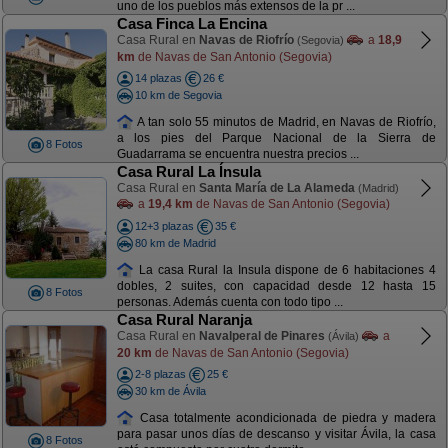
uno de los pueblos más extensos de la pr ...
Casa Finca La Encina
Casa Rural en
Navas de Riofrío
a
18,9
(Segovia)
km
de Navas de San Antonio (Segovia)
14 plazas
26 €
10 km de Segovia
A tan solo 55 minutos de Madrid, en Navas de Riofrío,
a los pies del Parque Nacional de la Sierra de
8 Fotos
Guadarrama se encuentra nuestra precios ...
Casa Rural La Ínsula
Casa Rural en
Santa María de La Alameda
(Madrid)
a
19,4 km
de Navas de San Antonio (Segovia)
12+3 plazas
35 €
80 km de Madrid
La casa Rural la Insula dispone de 6 habitaciones 4
dobles, 2 suites, con capacidad desde 12 hasta 15
8 Fotos
personas. Además cuenta con todo tipo ...
Casa Rural Naranja
Casa Rural en
Navalperal de Pinares
a
(Ávila)
20 km
de Navas de San Antonio (Segovia)
2-8 plazas
25 €
30 km de Ávila
Casa totalmente acondicionada de piedra y madera
para pasar unos días de descanso y visitar Ávila, la casa
8 Fotos