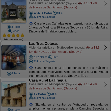
Casa Rural en
Muñopedro
a
18,3 km
(Segovia)
de Navas de San Antonio (Segovia)
10-20+3 plazas
55 €
37 km de Segovia
Caserío Las Cañadas es un caserío rustico ubicado a
8 Fotos
1 hora de Madrid, a 30 km de Segovia y a 30 km de Ávila.
Video
Dispone de 5 habitaciones doble ...
(4 comentarios)
Las Tres Coteras
Vivienda turística en
Muñopedro
a
18,3
(Segovia)
km
de Navas de San Antonio (Segovia)
2-12 plazas
36 €
38 km de Segovia
Casa amplia para 12 personas, con las máximas
comodidades y servicios. A menos de una hora de Madrid
8 Fotos
y a menos de media hora de Segovia. Equ ...
Casa Rural La Fragua
Casa Rural en
Muñopedro
a
18,4 km
(Segovia)
de Navas de San Antonio (Segovia)
8-9 plazas
28 €
36 km de Segovia
Situada en el centro de Muñopedro, rodeada de
amplios montes y pinares, en plena Campiña Segoviana,
8 Fotos