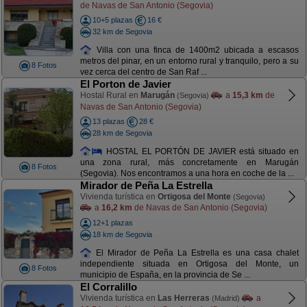
de Navas de San Antonio (Segovia)
10+5 plazas
16 €
32 km de Segovia
Villa con una finca de 1400m2 ubicada a escasos
metros del pinar, en un entorno rural y tranquilo, pero a su
8 Fotos
vez cerca del centro de San Raf ...
El Porton de Javier
Hostal Rural en
Marugán
a
15,3 km
de
(Segovia)
Navas de San Antonio (Segovia)
13 plazas
28 €
28 km de Segovia
HOSTAL EL PORTÓN DE JAVIER está situado en
una zona rural, más concretamente en Marugán
8 Fotos
(Segovia). Nos encontramos a una hora en coche de la ...
Mirador de Peña La Estrella
Vivienda turística en
Ortigosa del Monte
(Segovia)
a
16,2 km
de Navas de San Antonio (Segovia)
12+1 plazas
18 km de Segovia
El Mirador de Peña La Estrella es una casa chalet
independiente situada en Ortigosa del Monte, un
8 Fotos
municipio de España, en la provincia de Se ...
El Corralillo
Vivienda turística en
Las Herreras
a
(Madrid)