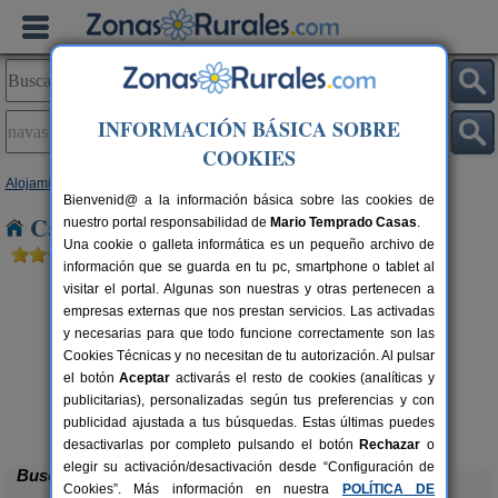
INFORMACIÓN BÁSICA SOBRE
COOKIES
Alojamientos
>
Castilla y León
>
Segovia
> Navas de San Antonio
Bienvenid@ a la información básica sobre las cookies de
Casas Rurales en Navas de San Antonio
nuestro portal responsabilidad de
Mario Temprado Casas
.
Una cookie o galleta informática es un pequeño archivo de
información que se guarda en tu pc, smartphone o tablet al
visitar el portal. Algunas son nuestras y otras pertenecen a
empresas externas que nos prestan servicios. Las activadas
y necesarias para que todo funcione correctamente son las
Cookies Técnicas y no necesitan de tu autorización. Al pulsar
el botón
Aceptar
activarás el resto de cookies (analíticas y
rs.
publicitarias), personalizadas según tus preferencias y con
 €
El Portal de Castroserna
4-8+4 pers.
33 €
publicidad ajustada a tus búsquedas. Estas últimas puedes
Castroserna De Arriba (Segovia)
desde
desactivarlas por completo pulsando el botón
Rechazar
o
elegir su activación/desactivación desde “Configuración de
Buscar
Cookies”. Más información en nuestra
POLÍTICA DE