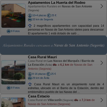
Apatamentos La Huerta del Rodeo
Apartamentos Rurales en
Navas de San Antonio
(Segovia)
10+4 plazas
25 €
33 km de Segovia
2 magníficos apartamentos con capacidad para 14
personas en Navas de San Antonio ideles para descansar.
8 Fotos
El apartamento 1 está dotado de saló ...
Alojamientos Rurales cercanos a
Navas de San Antonio (Segovia)
Casa Rural Mauri
Casa Rural en
Las Navas del Marqués / Barrio de
La Estación
a
6,1 km
de Navas de San
(Ávila)
Antonio (Segovia)
8-16 plazas
25 €
29 km de Ávila
Casa Rural Mauri es un alojamiento rural de 4
8 Fotos
estrellas, ubicado en el Barrio de la Estación, dentro del
emblemático pueblo de las Navas del ...
Casa Estacio
Casa Rural en
Villacastín
a
7,3 km
de
(Segovia)
Navas de San Antonio (Segovia)