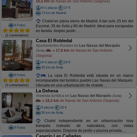
16,5 km
de Navas de San Antonio (Segovia)
8+1 plazas
27 €
73 km de Madrid
Chalet en plena sierra de Madrid. A tan solo 25 km del
8 Fotos
Escorial, 35 de Ávila y 80 de Madrid. Ideal para escapadas
en familia. Amplio jardín ...
(2 comentarios)
Casa El Robledal
Apartamentos Rurales en
Las Navas del Marqués
a
17,9 km
de Navas de San Antonio
(Ávila)
(Segovia)
8+2 plazas
20 €
35 km de Ávila
8 Fotos
La casa El Robledal está situada en un marco
incomparable del turístico pueblo Las Navas del Marqués.
(3 comentarios)
Ubicada en una urbanización de chalets ...
La Dehesa
Vivienda turística en
Las Navas del Marqués
(Ávila)
a
18,3 km
de Navas de San Antonio (Segovia)
9 plazas
26 €
35 km de Ávila
Chalet independiente en un urbanización muy
tranquila rodeado de naturaleza, con vistas
8 Fotos
espectaculares. Dispone de jardín y piscina privada, ...
Caserío Las Cañadas