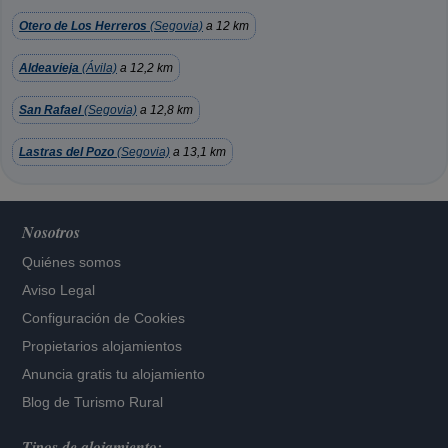
Otero de Los Herreros
(Segovia)
a 12 km
Aldeavieja
(Ávila)
a 12,2 km
San Rafael
(Segovia)
a 12,8 km
Lastras del Pozo
(Segovia)
a 13,1 km
Nosotros
Quiénes somos
Aviso Legal
Configuración de Cookies
Propietarios alojamientos
Anuncia gratis tu alojamiento
Blog de Turismo Rural
Tipos de alojamiento: