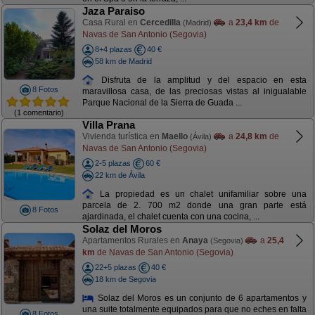
Jaza Paraiso
Casa Rural en
Cercedilla
a
23,4 km
de
(Madrid)
Navas de San Antonio (Segovia)
8+4 plazas
40 €
58 km de Madrid
Disfruta de la amplitud y del espacio en esta
8 Fotos
maravillosa casa, de las preciosas vistas al inigualable
Parque Nacional de la Sierra de Guada ...
(1 comentario)
Villa Prana
Vivienda turística en
Maello
a
24,8 km
de
(Ávila)
Navas de San Antonio (Segovia)
2-5 plazas
60 €
22 km de Ávila
La propiedad es un chalet unifamiliar sobre una
parcela de 2. 700 m2 donde una gran parte está
8 Fotos
ajardinada, el chalet cuenta con una cocina, ...
Solaz del Moros
Apartamentos Rurales en
Anaya
a
25,4
(Segovia)
km
de Navas de San Antonio (Segovia)
22+5 plazas
40 €
18 km de Segovia
Solaz del Moros es un conjunto de 6 apartamentos y
una suite totalmente equipados para que no eches en falta
8 Fotos