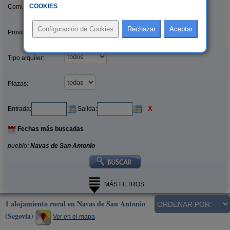
COOKIES
.
Comunidades:
Provincias/Islas:
Tipo alquiler:
Plazas:
X
Entrada:
Salida:
Fechas más buscadas
pueblo:
Navas de San Antonio
MÁS FILTROS
1 alojamiento rural en Navas de San Antonio
(Segovia)
Ver en el mapa