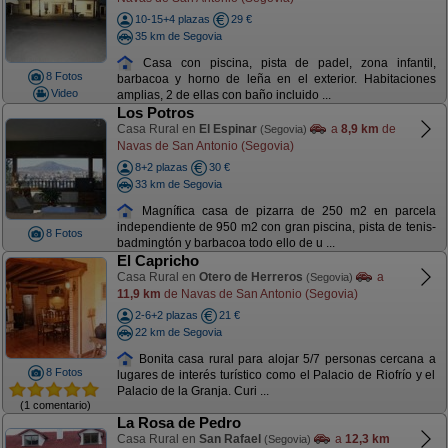
10-15+4 plazas
29 €
35 km de Segovia
Casa con piscina, pista de padel, zona infantil,
8 Fotos
barbacoa y horno de leña en el exterior. Habitaciones
Video
amplias, 2 de ellas con baño incluido ...
Los Potros
Casa Rural en
El Espinar
a
8,9 km
de
(Segovia)
Navas de San Antonio (Segovia)
8+2 plazas
30 €
33 km de Segovia
Magnífica casa de pizarra de 250 m2 en parcela
independiente de 950 m2 con gran piscina, pista de tenis-
8 Fotos
badmingtón y barbacoa todo ello de u ...
El Capricho
Casa Rural en
Otero de Herreros
a
(Segovia)
11,9 km
de Navas de San Antonio (Segovia)
2-6+2 plazas
21 €
22 km de Segovia
Bonita casa rural para alojar 5/7 personas cercana a
8 Fotos
lugares de interés turístico como el Palacio de Riofrío y el
Palacio de la Granja. Curi ...
(1 comentario)
La Rosa de Pedro
Casa Rural en
San Rafael
a
12,3 km
(Segovia)