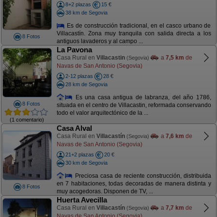
8+2 plazas
15 €
38 km de Segovia
Es de construcción tradicional, en el casco urbano de
Villacastín. Zona muy tranquila con salida directa a los
8 Fotos
antiguos lavaderos y al campo ...
La Pavona
Casa Rural en
Villacastin
a
7,5 km
de
(Segovia)
Navas de San Antonio (Segovia)
2-12 plazas
28 €
28 km de Segovia
Es una casa antigua de labranza, del año 1786,
8 Fotos
situada en el centro de Villacastin, reformada conservando
todo el valor arquitectónico de la ...
(1 comentario)
Casa Alval
Casa Rural en
Villacastín
a
7,6 km
de
(Segovia)
Navas de San Antonio (Segovia)
21+2 plazas
20 €
30 km de Segovia
Preciosa casa de reciente construcción, distribuida
en 7 habitaciones, todas decoradas de manera distinta y
8 Fotos
muy acogedoras. Disponen de TV, ...
Huerta Avecilla
Casa Rural en
Villacastín
a
7,7 km
de
(Segovia)
Navas de San Antonio (Segovia)