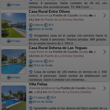
metros. 8 personas. Salón comedor de 40 m2 con
8 Fotos
chimenea. Aire acondicionado, TV, Wifi Cocin ...
Casa Rural Entre Olivos
Casa Rural en
La Puebla de Cazalla
a
(Sevilla)
14,1 km
de Puerto de La Encina (Sevilla)
6 plazas
35 €
69 km de Sevilla
Acogedora casa en el campo con porches hacia la
piscina. Hasta 6 personas. Piscina privada. Wifi gratuito.
8 Fotos
En un amplio terreno de 1. 050 m. ...
Casa Rural Dehesa de Las Yeguas
Casa Rural en
La Puebla de Cazalla
a
(Sevilla)
14,9 km
de Puerto de La Encina (Sevilla)
8 plazas
35 €
78 km de Sevilla
Casa de campo de 165 metros en terreno de 2. 600
metros. 8 personas. Salón central de distribución con
8 Fotos
claraboya. Salón Comedor con chimenea ...
Villa Felisa
Vivienda turística en
La Puebla de Cazalla
(Sevilla)
a
15,4 km
de Puerto de La Encina (Sevilla)
4-5 plazas
35 €
80 km de Sevilla
Agradable casita en las afueras del típico pueblo de La