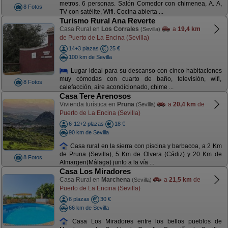
metros. 6 personas. Salón Comedor con chimenea, A. A,
8 Fotos
TV con satélite, Wifi. Cocina abierta ...
Turismo Rural Ana Reverte
Casa Rural en
Los Corrales
a
19,4 km
(Sevilla)
de Puerto de La Encina (Sevilla)
14+3 plazas
25 €
100 km de Sevilla
Lugar ideal para su descanso con cinco habitaciones
muy cómodas con cuarto de baño, televisión, wifi,
8 Fotos
calefacción, aire acondicionado, chime ...
Casa Tere Arenosos
Vivienda turística en
Pruna
a
20,4 km
de
(Sevilla)
Puerto de La Encina (Sevilla)
6-12+2 plazas
18 €
90 km de Sevilla
Casa rural en la sierra con piscina y barbacoa, a 2 Km
de Pruna (Sevilla), 5 Km de Olvera (Cádiz) y 20 Km de
8 Fotos
Almargen(Málaga) junto a la vía ...
Casa Los Miradores
Casa Rural en
Marchena
a
21,5 km
de
(Sevilla)
Puerto de La Encina (Sevilla)
6 plazas
30 €
66 km de Sevilla
Casa Los Miradores entre los bellos pueblos de