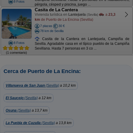
8 Fotos
pérgola, césped y piscina, juego ...
Casita de La Cantera
Vivienda turística en
Lantejuela
a
23,3
(Sevilla)
km
de Puerto de La Encina (Sevilla)
7 plazas
30 €
78 km de Sevilla
Casita de la Cantera en Lantejuela, Campiña de
8 Fotos
Sevilla. Agradable casa en el típico pueblo de la Campiña
Sevillana. Hasta 7 personas en 3 co ...
(1 comentario)
Cerca de Puerto de La Encina:
Villanueva de San Juan
(Sevilla)
a 10,2 km
El Saucejo
(Sevilla)
a 12 km
Osuna
(Sevilla)
a 13,7 km
La Puebla de Cazalla
(Sevilla)
a 13,8 km