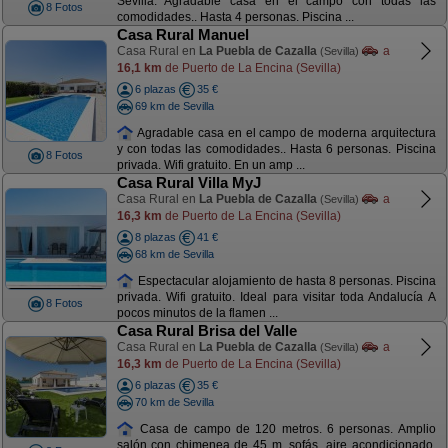
Sevilla. Agradable casa en el campo con todas las
8 Fotos
comodidades.. Hasta 4 personas. Piscina ...
Casa Rural Manuel
Casa Rural en
La Puebla de Cazalla
a
(Sevilla)
16,1 km
de Puerto de La Encina (Sevilla)
6 plazas
35 €
69 km de Sevilla
Agradable casa en el campo de moderna arquitectura
y con todas las comodidades.. Hasta 6 personas. Piscina
8 Fotos
privada. Wifi gratuito. En un amp ...
Casa Rural Villa MyJ
Casa Rural en
La Puebla de Cazalla
a
(Sevilla)
16,3 km
de Puerto de La Encina (Sevilla)
8 plazas
41 €
68 km de Sevilla
Espectacular alojamiento de hasta 8 personas. Piscina
privada. Wifi gratuito. Ideal para visitar toda Andalucía A
8 Fotos
pocos minutos de la flamen ...
Casa Rural Brisa del Valle
Casa Rural en
La Puebla de Cazalla
a
(Sevilla)
16,3 km
de Puerto de La Encina (Sevilla)
6 plazas
35 €
70 km de Sevilla
Casa de campo de 120 metros. 6 personas. Amplio
salón con chimenea de 45 m. sofás, aire acondicionado,