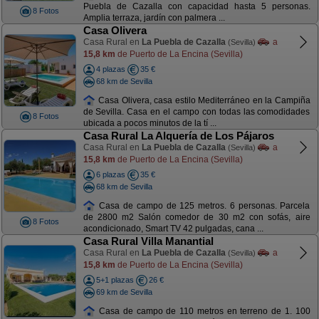
Puebla de Cazalla con capacidad hasta 5 personas.
8 Fotos
Amplia terraza, jardín con palmera ...
Casa Olivera
Casa Rural en
La Puebla de Cazalla
a
(Sevilla)
15,8 km
de Puerto de La Encina (Sevilla)
4 plazas
35 €
68 km de Sevilla
Casa Olivera, casa estilo Mediterráneo en la Campiña
de Sevilla. Casa en el campo con todas las comodidades
8 Fotos
ubicada a pocos minutos de la tí ...
Casa Rural La Alquería de Los Pájaros
Casa Rural en
La Puebla de Cazalla
a
(Sevilla)
15,8 km
de Puerto de La Encina (Sevilla)
6 plazas
35 €
68 km de Sevilla
Casa de campo de 125 metros. 6 personas. Parcela
de 2800 m2 Salón comedor de 30 m2 con sofás, aire
8 Fotos
acondicionado, Smart TV 42 pulgadas, cana ...
Casa Rural Villa Manantial
Casa Rural en
La Puebla de Cazalla
a
(Sevilla)
15,8 km
de Puerto de La Encina (Sevilla)
5+1 plazas
26 €
69 km de Sevilla
Casa de campo de 110 metros en terreno de 1. 100