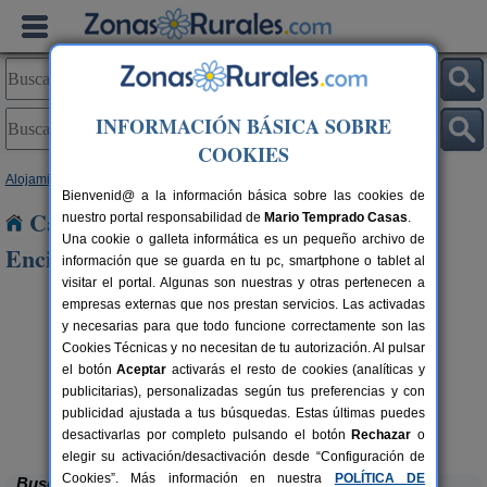
INFORMACIÓN BÁSICA SOBRE
COOKIES
Alojamientos
>
Andalucía
>
Sevilla
> Puerto de La Encina
Bienvenid@ a la información básica sobre las cookies de
Casas Rurales cerca de Puerto de La
nuestro portal responsabilidad de
Mario Temprado Casas
.
Una cookie o galleta informática es un pequeño archivo de
Encina
información que se guarda en tu pc, smartphone o tablet al
visitar el portal. Algunas son nuestras y otras pertenecen a
empresas externas que nos prestan servicios. Las activadas
y necesarias para que todo funcione correctamente son las
Cookies Técnicas y no necesitan de tu autorización. Al pulsar
el botón
Aceptar
activarás el resto de cookies (analíticas y
publicitarias), personalizadas según tus preferencias y con
publicidad ajustada a tus búsquedas. Estas últimas puedes
Alojamiento Rural La Sentencia
rs.
12+3 pers.
 €
35 €
Ecija (Sevilla)
desde
desactivarlas por completo pulsando el botón
Rechazar
o
elegir su activación/desactivación desde “Configuración de
Cookies”. Más información en nuestra
POLÍTICA DE
Buscar