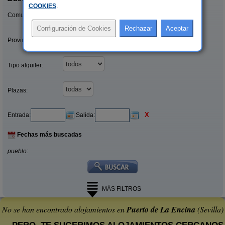
COOKIES
.
Comunidades:
Provincias/Islas:
Tipo alquiler:
Plazas:
X
Entrada:
Salida:
Fechas más buscadas
pueblo:
MÁS FILTROS
No se han encontrado alojamientos en
Puerto de La Encina
(Sevilla)