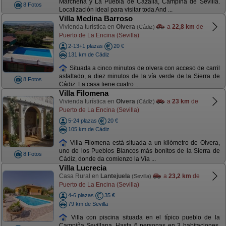
Marchena y La Puebla de Cazalla, Campiña de Sevilla.
8 Fotos
Localización ideal para visitar toda And ...
Villa Medina Barroso
Vivienda turística en
Olvera
a
22,8 km
de
(Cádiz)
Puerto de La Encina (Sevilla)
2-13+1 plazas
20 €
131 km de Cádiz
Situada a cinco minutos de olvera con acceso de carril
asfaltado, a diez minutos de la vía verde de la Sierra de
8 Fotos
Cádiz. La casa tiene cuatro ...
Villa Filomena
Vivienda turística en
Olvera
a
23 km
de
(Cádiz)
Puerto de La Encina (Sevilla)
5-24 plazas
20 €
105 km de Cádiz
Villa Filomena está situada a un kilómetro de Olvera,
uno de los Pueblos Blancos más bonitos de la Sierra de
8 Fotos
Cádiz, donde da comienzo la Vía ...
Villa Lucrecia
Casa Rural en
Lantejuela
a
23,2 km
de
(Sevilla)
Puerto de La Encina (Sevilla)
4-6 plazas
35 €
79 km de Sevilla
Villa con piscina situada en el típico pueblo de la
Campiña Sevillana. Hasta 6 personas en 3 habitaciones,