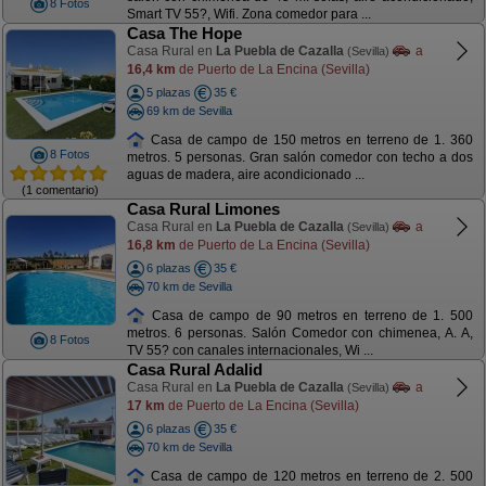
8 Fotos
Smart TV 55?, Wifi. Zona comedor para ...
Casa The Hope
Casa Rural en
La Puebla de Cazalla
a
(Sevilla)
16,4 km
de Puerto de La Encina (Sevilla)
5 plazas
35 €
69 km de Sevilla
Casa de campo de 150 metros en terreno de 1. 360
8 Fotos
metros. 5 personas. Gran salón comedor con techo a dos
aguas de madera, aire acondicionado ...
(1 comentario)
Casa Rural Limones
Casa Rural en
La Puebla de Cazalla
a
(Sevilla)
16,8 km
de Puerto de La Encina (Sevilla)
6 plazas
35 €
70 km de Sevilla
Casa de campo de 90 metros en terreno de 1. 500
metros. 6 personas. Salón Comedor con chimenea, A. A,
8 Fotos
TV 55? con canales internacionales, Wi ...
Casa Rural Adalid
Casa Rural en
La Puebla de Cazalla
a
(Sevilla)
17 km
de Puerto de La Encina (Sevilla)
6 plazas
35 €
70 km de Sevilla
Casa de campo de 120 metros en terreno de 2. 500