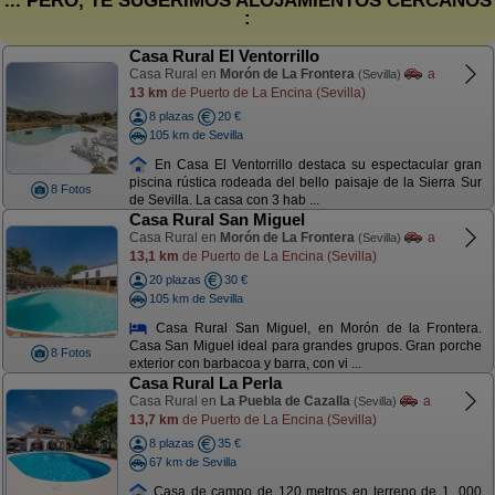
... PERO, TE SUGERIMOS ALOJAMIENTOS CERCANOS
:
Casa Rural El Ventorrillo
Casa Rural en
Morón de La Frontera
a
(Sevilla)
13 km
de Puerto de La Encina (Sevilla)
8 plazas
20 €
105 km de Sevilla
En Casa El Ventorrillo destaca su espectacular gran
piscina rústica rodeada del bello paisaje de la Sierra Sur
8 Fotos
de Sevilla. La casa con 3 hab ...
Casa Rural San Miguel
Casa Rural en
Morón de La Frontera
a
(Sevilla)
13,1 km
de Puerto de La Encina (Sevilla)
20 plazas
30 €
105 km de Sevilla
Casa Rural San Miguel, en Morón de la Frontera.
Casa San Miguel ideal para grandes grupos. Gran porche
8 Fotos
exterior con barbacoa y barra, con vi ...
Casa Rural La Perla
Casa Rural en
La Puebla de Cazalla
a
(Sevilla)
13,7 km
de Puerto de La Encina (Sevilla)
8 plazas
35 €
67 km de Sevilla
Casa de campo de 120 metros en terreno de 1. 000