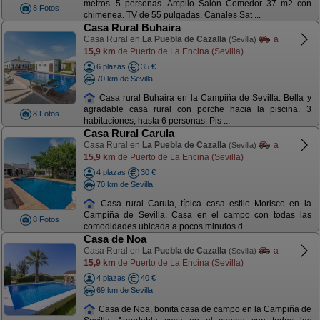
metros. 5 personas. Amplio Salón Comedor 37 m2 con
8 Fotos
chimenea. TV de 55 pulgadas. Canales Sat ...
Casa Rural Buhaira
Casa Rural en
La Puebla de Cazalla
a
(Sevilla)
15,9 km
de Puerto de La Encina (Sevilla)
6 plazas
35 €
70 km de Sevilla
Casa rural Buhaira en la Campiña de Sevilla. Bella y
agradable casa rural con porche hacia la piscina. 3
8 Fotos
habitaciones, hasta 6 personas. Pis ...
Casa Rural Carula
Casa Rural en
La Puebla de Cazalla
a
(Sevilla)
15,9 km
de Puerto de La Encina (Sevilla)
4 plazas
30 €
70 km de Sevilla
Casa rural Carula, típica casa estilo Morisco en la
Campiña de Sevilla. Casa en el campo con todas las
8 Fotos
comodidades ubicada a pocos minutos d ...
Casa de Noa
Casa Rural en
La Puebla de Cazalla
a
(Sevilla)
15,9 km
de Puerto de La Encina (Sevilla)
4 plazas
40 €
69 km de Sevilla
Casa de Noa, bonita casa de campo en la Campiña de