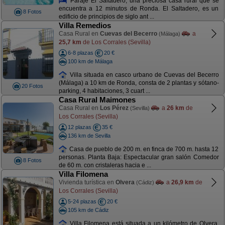
Paraje El Saltadero, una preciosa casa rural que se
encuentra a 12 minutos de Ronda. El Saltadero, es un
8 Fotos
edificio de principios de siglo ant ...
Villa Remedios
Casa Rural en
Cuevas del Becerro
a
(Málaga)
25,7 km
de Los Corrales (Sevilla)
6-8 plazas
20 €
100 km de Málaga
Villa situada en casco urbano de Cuevas del Becerro
(Málaga) a 10 km de Ronda, consta de 2 plantas y sótano-
20 Fotos
parking, 4 habitaciones, 3 cuart ...
Casa Rural Maimones
Casa Rural en
Los Pérez
a
26 km
de
(Sevilla)
Los Corrales (Sevilla)
12 plazas
35 €
136 km de Sevilla
Casa de pueblo de 200 m. en finca de 700 m. hasta 12
personas. Planta Baja: Espectacular gran salón Comedor
8 Fotos
de 60 m. con cristaleras hacia e ...
Villa Filomena
Vivienda turística en
Olvera
a
26,9 km
de
(Cádiz)
Los Corrales (Sevilla)
5-24 plazas
20 €
105 km de Cádiz
Villa Filomena está situada a un kilómetro de Olvera,