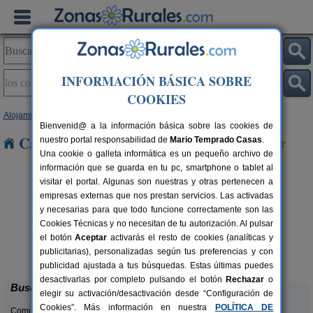
INFORMACIÓN BÁSICA SOBRE
COOKIES
Alojamientos
>
Andalucía
>
Sevilla
> Los Corrales
Bienvenid@ a la información básica sobre las cookies de
Casas Rurales en Los Corrales
nuestro portal responsabilidad de
Mario Temprado Casas
.
Una cookie o galleta informática es un pequeño archivo de
información que se guarda en tu pc, smartphone o tablet al
visitar el portal. Algunas son nuestras y otras pertenecen a
empresas externas que nos prestan servicios. Las activadas
y necesarias para que todo funcione correctamente son las
Cookies Técnicas y no necesitan de tu autorización. Al pulsar
el botón
Aceptar
activarás el resto de cookies (analíticas y
Casa Rural Santa Ana
rs.
7-11 pers.
publicitarias), personalizadas según tus preferencias y con
 €
28 €
Marchena (Sevilla)
desde
publicidad ajustada a tus búsquedas. Estas últimas puedes
desactivarlas por completo pulsando el botón
Rechazar
o
Buscar
elegir su activación/desactivación desde “Configuración de
Cookies”. Más información en nuestra
POLÍTICA DE
Comunidades: