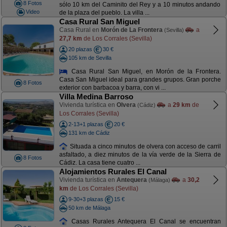
8 Fotos
sólo 10 km del Caminito del Rey y a 10 minutos andando
Video
de la plaza del pueblo. La villa ...
Casa Rural San Miguel
Casa Rural en
Morón de La Frontera
a
(Sevilla)
27,7 km
de Los Corrales (Sevilla)
20 plazas
30 €
105 km de Sevilla
Casa Rural San Miguel, en Morón de la Frontera.
Casa San Miguel ideal para grandes grupos. Gran porche
8 Fotos
exterior con barbacoa y barra, con vi ...
Villa Medina Barroso
Vivienda turística en
Olvera
a
29 km
de
(Cádiz)
Los Corrales (Sevilla)
2-13+1 plazas
20 €
131 km de Cádiz
Situada a cinco minutos de olvera con acceso de carril
asfaltado, a diez minutos de la vía verde de la Sierra de
8 Fotos
Cádiz. La casa tiene cuatro ...
Alojamientos Rurales El Canal
Vivienda turística en
Antequera
a
30,2
(Málaga)
km
de Los Corrales (Sevilla)
9-30+3 plazas
15 €
50 km de Málaga
Casas Rurales Antequera El Canal se encuentran