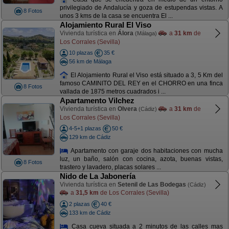
privilegiado de Andalucía y goza de estupendas vistas. A
8 Fotos
unos 3 kms de la casa se encuentra El ...
Alojamiento Rural El Viso
Vivienda turística en
Álora
a
31 km
de
(Málaga)
Los Corrales (Sevilla)
10 plazas
35 €
56 km de Málaga
El Alojamiento Rural el Viso está situado a 3, 5 Km del
famoso CAMINITO DEL REY en el CHORRO en una finca
8 Fotos
vallada de 1875 metros cuadrados i ...
Apartamento Vilchez
Vivienda turística en
Olvera
a
31 km
de
(Cádiz)
Los Corrales (Sevilla)
4-5+1 plazas
50 €
129 km de Cádiz
Apartamento con garaje dos habitaciones con mucha
luz, un baño, salón con cocina, azota, buenas vistas,
8 Fotos
trastero y lavadero, placas solares ...
Nido de La Jabonería
Vivienda turística en
Setenil de Las Bodegas
(Cádiz)
a
31,5 km
de Los Corrales (Sevilla)
2 plazas
40 €
133 km de Cádiz
Casa cueva situada a 2 minutos de las calles mas