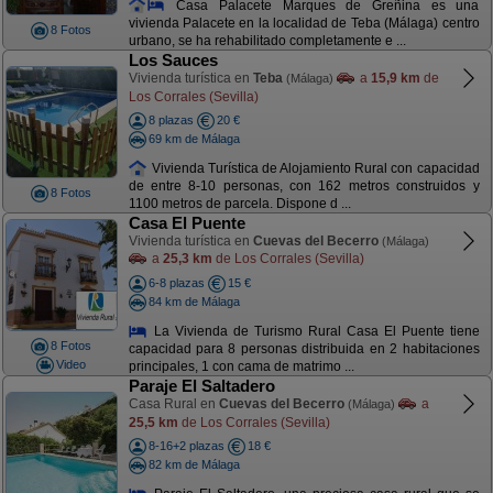
Casa Palacete Marques de Greñina es una
vivienda Palacete en la localidad de Teba (Málaga) centro
8 Fotos
urbano, se ha rehabilitado completamente e ...
Los Sauces
Vivienda turística en
Teba
a
15,9 km
de
(Málaga)
Los Corrales (Sevilla)
8 plazas
20 €
69 km de Málaga
Vivienda Turística de Alojamiento Rural con capacidad
de entre 8-10 personas, con 162 metros construidos y
8 Fotos
1100 metros de parcela. Dispone d ...
Casa El Puente
Vivienda turística en
Cuevas del Becerro
(Málaga)
a
25,3 km
de Los Corrales (Sevilla)
6-8 plazas
15 €
84 km de Málaga
La Vivienda de Turismo Rural Casa El Puente tiene
8 Fotos
capacidad para 8 personas distribuida en 2 habitaciones
Video
principales, 1 con cama de matrimo ...
Paraje El Saltadero
Casa Rural en
Cuevas del Becerro
a
(Málaga)
25,5 km
de Los Corrales (Sevilla)
8-16+2 plazas
18 €
82 km de Málaga