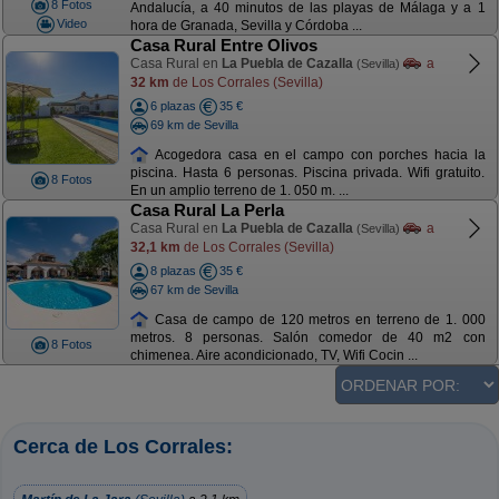
8 Fotos
Andalucía, a 40 minutos de las playas de Málaga y a 1
Video
hora de Granada, Sevilla y Córdoba ...
Casa Rural Entre Olivos
Casa Rural en
La Puebla de Cazalla
a
(Sevilla)
32 km
de Los Corrales (Sevilla)
6 plazas
35 €
69 km de Sevilla
Acogedora casa en el campo con porches hacia la
piscina. Hasta 6 personas. Piscina privada. Wifi gratuito.
8 Fotos
En un amplio terreno de 1. 050 m. ...
Casa Rural La Perla
Casa Rural en
La Puebla de Cazalla
a
(Sevilla)
32,1 km
de Los Corrales (Sevilla)
8 plazas
35 €
67 km de Sevilla
Casa de campo de 120 metros en terreno de 1. 000
metros. 8 personas. Salón comedor de 40 m2 con
8 Fotos
chimenea. Aire acondicionado, TV, Wifi Cocin ...
Cerca de Los Corrales: