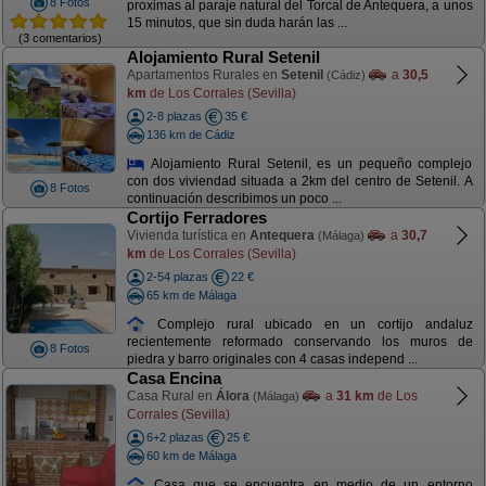
8 Fotos
proximas al paraje natural del Torcal de Antequera, a unos
15 minutos, que sin duda harán las ...
(3 comentarios)
Alojamiento Rural Setenil
Apartamentos Rurales en
Setenil
a
30,5
(Cádiz)
km
de Los Corrales (Sevilla)
2-8 plazas
35 €
136 km de Cádiz
Alojamiento Rural Setenil, es un pequeño complejo
con dos viviendad situada a 2km del centro de Setenil. A
8 Fotos
continuación describimos un poco ...
Cortijo Ferradores
Vivienda turística en
Antequera
a
30,7
(Málaga)
km
de Los Corrales (Sevilla)
2-54 plazas
22 €
65 km de Málaga
Complejo rural ubicado en un cortijo andaluz
recientemente reformado conservando los muros de
8 Fotos
piedra y barro originales con 4 casas independ ...
Casa Encina
Casa Rural en
Álora
a
31 km
de Los
(Málaga)
Corrales (Sevilla)
6+2 plazas
25 €
60 km de Málaga
Casa que se encuentra en medio de un entorno