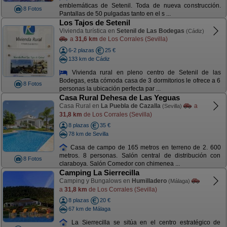
emblemáticas de Setenil. Toda de nueva construcción.
8 Fotos
Pantallas de 50 pulgadas tanto en el s ...
Los Tajos de Setenil
Vivienda turística en
Setenil de Las Bodegas
(Cádiz)
a
31,6 km
de Los Corrales (Sevilla)
6-2 plazas
25 €
133 km de Cádiz
Vivienda rural en pleno centro de Setenil de las
Bodegas, esta cómoda casa de 3 dormitorios le ofrece a 6
8 Fotos
personas la ubicación perfecta par ...
Casa Rural Dehesa de Las Yeguas
Casa Rural en
La Puebla de Cazalla
a
(Sevilla)
31,8 km
de Los Corrales (Sevilla)
8 plazas
35 €
78 km de Sevilla
Casa de campo de 165 metros en terreno de 2. 600
metros. 8 personas. Salón central de distribución con
8 Fotos
claraboya. Salón Comedor con chimenea ...
Camping La Sierrecilla
Camping y Bungalows en
Humilladero
(Málaga)
a
31,8 km
de Los Corrales (Sevilla)
8 plazas
20 €
67 km de Málaga
La Sierrecilla se sitúa en el centro estratégico de