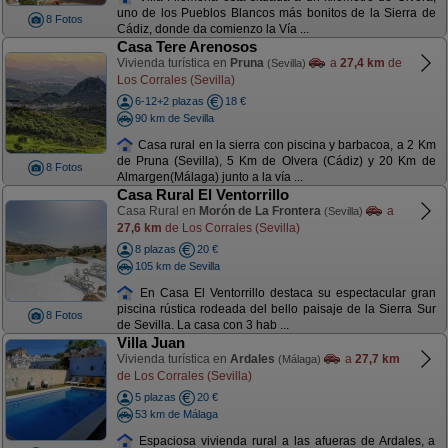
uno de los Pueblos Blancos más bonitos de la Sierra de
8 Fotos
Cádiz, donde da comienzo la Vía ...
Casa Tere Arenosos
Vivienda turística en
Pruna
a
27,4 km
de
(Sevilla)
Los Corrales (Sevilla)
6-12+2 plazas
18 €
90 km de Sevilla
Casa rural en la sierra con piscina y barbacoa, a 2 Km
de Pruna (Sevilla), 5 Km de Olvera (Cádiz) y 20 Km de
8 Fotos
Almargen(Málaga) junto a la vía ...
Casa Rural El Ventorrillo
Casa Rural en
Morón de La Frontera
a
(Sevilla)
27,6 km
de Los Corrales (Sevilla)
8 plazas
20 €
105 km de Sevilla
En Casa El Ventorrillo destaca su espectacular gran
piscina rústica rodeada del bello paisaje de la Sierra Sur
8 Fotos
de Sevilla. La casa con 3 hab ...
Villa Juan
Vivienda turística en
Ardales
a
27,7 km
(Málaga)
de Los Corrales (Sevilla)
5 plazas
20 €
53 km de Málaga
Espaciosa vivienda rural a las afueras de Ardales, a