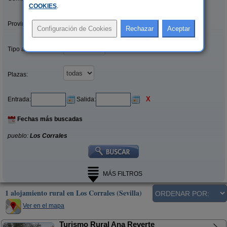
COOKIES
.
Provincias/Islas:
Tipo alquiler:
Plazas:
X
Entrada:
Salida:
Fechas más buscadas
pueblo:
Los Corrales
MÁS FILTROS
1 alojamiento rural en Los Corrales (Sevilla)
Ver en el mapa
Turismo Rural Ana Reverte