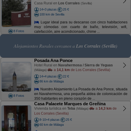
Casa Rural en
Los Corrales
(Sevilla)
14+3 plazas
25 €
100 km de Sevilla
Lugar ideal para su descanso con cinco habitaciones
muy cómodas con cuarto de baño, televisión, wifi,
8 Fotos
calefacción, aire acondicionado, chime ...
Alojamientos Rurales cercanos a
Los Corrales (Sevilla)
Posada Ana Ponce
Hotel Rural en
Navahermosa / Sierra de Yeguas
a
14,1 km
de Los Corrales (Sevilla)
(Málaga)
14+4 plazas
22 €
86 km de Málaga
Nuestro Alojamiento La Posada de Ana Ponce, situada
en Navahermosa, una pequeña aldea de colonicación de
8 Fotos
350 habitantes en pleno corazón de ...
Casa Palacete Marques de Greñina
Vivienda turística en
Teba
a
14,3 km
de
(Málaga)
Los Corrales (Sevilla)
8-10+4 plazas
25 €
60 km de Málaga