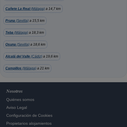
Cañete La Real
(Málaga)
a 14,7 km
Pruna
(Sevilla)
a 15,5 km
Teba
(Málaga)
a 18,3 km
Osuna
(Sevilla)
a 18,6 km
Alcalá del Valle
(Cádiz)
a 19,6 km
Campillos
(Málaga)
a 21 km
Nosotros
Quiénes somos
Aviso Legal
Configuración de Cookies
Propietarios alojamientos