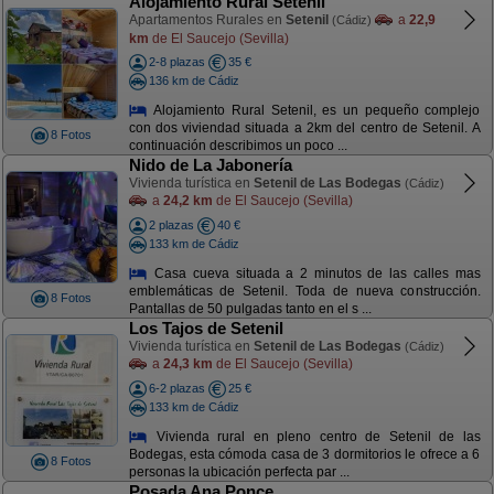
Alojamiento Rural Setenil
Apartamentos Rurales en
Setenil
a
22,9
(Cádiz)
km
de El Saucejo (Sevilla)
2-8 plazas
35 €
136 km de Cádiz
Alojamiento Rural Setenil, es un pequeño complejo
con dos viviendad situada a 2km del centro de Setenil. A
8 Fotos
continuación describimos un poco ...
Nido de La Jabonería
Vivienda turística en
Setenil de Las Bodegas
(Cádiz)
a
24,2 km
de El Saucejo (Sevilla)
2 plazas
40 €
133 km de Cádiz
Casa cueva situada a 2 minutos de las calles mas
emblemáticas de Setenil. Toda de nueva construcción.
8 Fotos
Pantallas de 50 pulgadas tanto en el s ...
Los Tajos de Setenil
Vivienda turística en
Setenil de Las Bodegas
(Cádiz)
a
24,3 km
de El Saucejo (Sevilla)
6-2 plazas
25 €
133 km de Cádiz
Vivienda rural en pleno centro de Setenil de las
Bodegas, esta cómoda casa de 3 dormitorios le ofrece a 6
8 Fotos
personas la ubicación perfecta par ...
Posada Ana Ponce