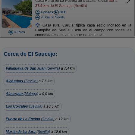
Casa Rural en
La Puebla de Cazalla
a
(Sevilla)
27,9 km
de El Saucejo (Sevilla)
4 plazas
30 €
70 km de Sevilla
Casa rural Carula, típica casa estilo Morisco en la
Campiña de Sevilla. Casa en el campo con todas las
8 Fotos
comodidades ubicada a pocos minutos d ...
Cerca de El Saucejo:
Villanueva de San Juan
(Sevilla)
a 7,4 km
Algámitas
(Sevilla)
a 7,6 km
Almargen
(Málaga)
a 9,9 km
Los Corrales
(Sevilla)
a 10,5 km
Puerto de La Encina
(Sevilla)
a 12 km
Martín de La Jara
(Sevilla)
a 12,6 km