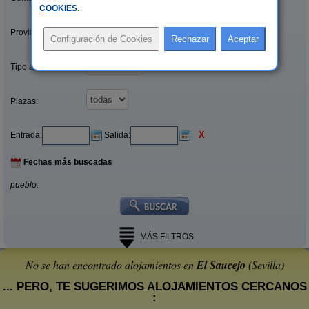
COOKIES
.
Provincias/Islas:
Tipo alquiler:
Plazas:
X
Entrada:
Salida:
Fechas más buscadas
pueblo:
MÁS FILTROS
No se han encontrado alojamientos en
El Saucejo
(Sevilla)
... PERO, TE SUGERIMOS ALOJAMIENTOS CERCANOS
: