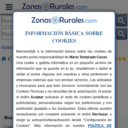
INFORMACIÓN BÁSICA SOBRE
COOKIES
Alojamientos
>
Andalucía
>
Sevilla
> El Saucejo
Bienvenid@ a la información básica sobre las cookies de
Casas Rurales cerca de El Saucejo
nuestro portal responsabilidad de
Mario Temprado Casas
.
Una cookie o galleta informática es un pequeño archivo de
información que se guarda en tu pc, smartphone o tablet al
visitar el portal. Algunas son nuestras y otras pertenecen a
empresas externas que nos prestan servicios. Las activadas
y necesarias para que todo funcione correctamente son las
Cookies Técnicas y no necesitan de tu autorización. Al pulsar
el botón
Aceptar
activarás el resto de cookies (analíticas y
Hacienda San José
rs.
2-22+3 pers.
publicitarias), personalizadas según tus preferencias y con
 €
15 €
Carmona (Sevilla)
desde
publicidad ajustada a tus búsquedas. Estas últimas puedes
desactivarlas por completo pulsando el botón
Rechazar
o
Buscar
elegir su activación/desactivación desde “Configuración de
Cookies”. Más información en nuestra
POLÍTICA DE
Comunidades: