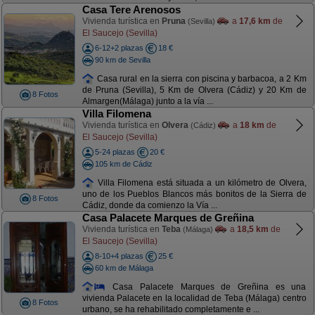
Casa Tere Arenosos
Vivienda turística en
Pruna
a
17,6 km
de
(Sevilla)
El Saucejo (Sevilla)
6-12+2 plazas
18 €
90 km de Sevilla
Casa rural en la sierra con piscina y barbacoa, a 2 Km
de Pruna (Sevilla), 5 Km de Olvera (Cádiz) y 20 Km de
8 Fotos
Almargen(Málaga) junto a la vía ...
Villa Filomena
Vivienda turística en
Olvera
a
18 km
de
(Cádiz)
El Saucejo (Sevilla)
5-24 plazas
20 €
105 km de Cádiz
Villa Filomena está situada a un kilómetro de Olvera,
uno de los Pueblos Blancos más bonitos de la Sierra de
8 Fotos
Cádiz, donde da comienzo la Vía ...
Casa Palacete Marques de Greñina
Vivienda turística en
Teba
a
18,5 km
de
(Málaga)
El Saucejo (Sevilla)
8-10+4 plazas
25 €
60 km de Málaga
Casa Palacete Marques de Greñina es una
vivienda Palacete en la localidad de Teba (Málaga) centro
8 Fotos
urbano, se ha rehabilitado completamente e ...