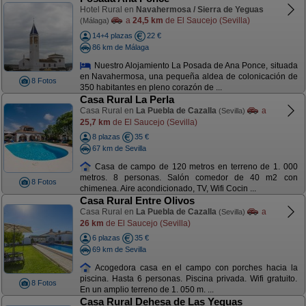
Hotel Rural en
Navahermosa / Sierra de Yeguas
a
24,5 km
de El Saucejo (Sevilla)
(Málaga)
14+4 plazas
22 €
86 km de Málaga
Nuestro Alojamiento La Posada de Ana Ponce, situada
en Navahermosa, una pequeña aldea de colonicación de
8 Fotos
350 habitantes en pleno corazón de ...
Casa Rural La Perla
Casa Rural en
La Puebla de Cazalla
a
(Sevilla)
25,7 km
de El Saucejo (Sevilla)
8 plazas
35 €
67 km de Sevilla
Casa de campo de 120 metros en terreno de 1. 000
metros. 8 personas. Salón comedor de 40 m2 con
8 Fotos
chimenea. Aire acondicionado, TV, Wifi Cocin ...
Casa Rural Entre Olivos
Casa Rural en
La Puebla de Cazalla
a
(Sevilla)
26 km
de El Saucejo (Sevilla)
6 plazas
35 €
69 km de Sevilla
Acogedora casa en el campo con porches hacia la
piscina. Hasta 6 personas. Piscina privada. Wifi gratuito.
8 Fotos
En un amplio terreno de 1. 050 m. ...
Casa Rural Dehesa de Las Yeguas