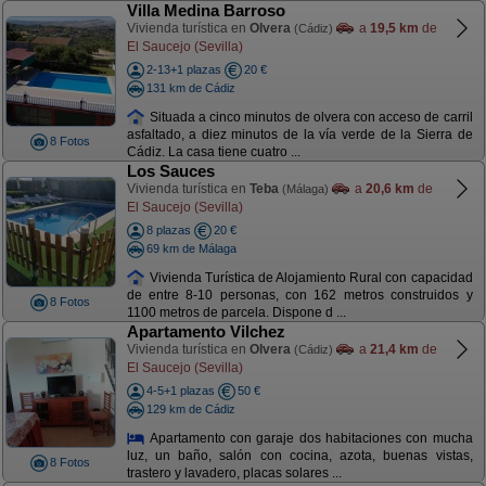
Villa Medina Barroso
Vivienda turística en
Olvera
a
19,5 km
de
(Cádiz)
El Saucejo (Sevilla)
2-13+1 plazas
20 €
131 km de Cádiz
Situada a cinco minutos de olvera con acceso de carril
asfaltado, a diez minutos de la vía verde de la Sierra de
8 Fotos
Cádiz. La casa tiene cuatro ...
Los Sauces
Vivienda turística en
Teba
a
20,6 km
de
(Málaga)
El Saucejo (Sevilla)
8 plazas
20 €
69 km de Málaga
Vivienda Turística de Alojamiento Rural con capacidad
de entre 8-10 personas, con 162 metros construidos y
8 Fotos
1100 metros de parcela. Dispone d ...
Apartamento Vilchez
Vivienda turística en
Olvera
a
21,4 km
de
(Cádiz)
El Saucejo (Sevilla)
4-5+1 plazas
50 €
129 km de Cádiz
Apartamento con garaje dos habitaciones con mucha
luz, un baño, salón con cocina, azota, buenas vistas,
8 Fotos
trastero y lavadero, placas solares ...