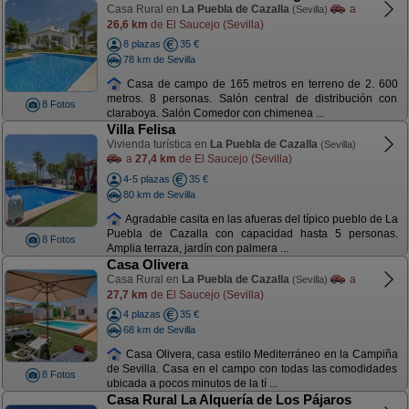
Casa Rural en
La Puebla de Cazalla
a
(Sevilla)
26,6 km
de El Saucejo (Sevilla)
8 plazas
35 €
78 km de Sevilla
Casa de campo de 165 metros en terreno de 2. 600
metros. 8 personas. Salón central de distribución con
8 Fotos
claraboya. Salón Comedor con chimenea ...
Villa Felisa
Vivienda turística en
La Puebla de Cazalla
(Sevilla)
a
27,4 km
de El Saucejo (Sevilla)
4-5 plazas
35 €
80 km de Sevilla
Agradable casita en las afueras del típico pueblo de La
Puebla de Cazalla con capacidad hasta 5 personas.
8 Fotos
Amplia terraza, jardín con palmera ...
Casa Olivera
Casa Rural en
La Puebla de Cazalla
a
(Sevilla)
27,7 km
de El Saucejo (Sevilla)
4 plazas
35 €
68 km de Sevilla
Casa Olivera, casa estilo Mediterráneo en la Campiña
de Sevilla. Casa en el campo con todas las comodidades
8 Fotos
ubicada a pocos minutos de la tí ...
Casa Rural La Alquería de Los Pájaros