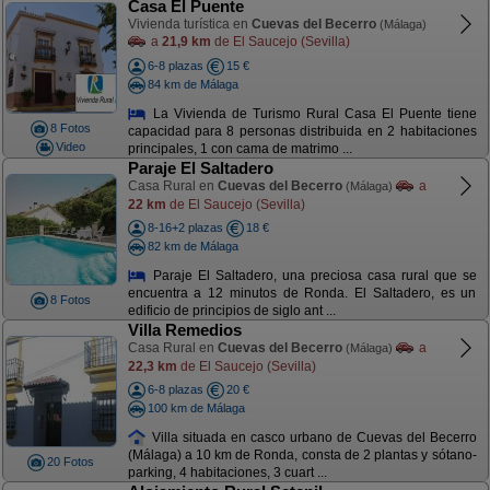
Casa El Puente
Vivienda turística en
Cuevas del Becerro
(Málaga)
a
21,9 km
de El Saucejo (Sevilla)
6-8 plazas
15 €
84 km de Málaga
La Vivienda de Turismo Rural Casa El Puente tiene
8 Fotos
capacidad para 8 personas distribuida en 2 habitaciones
Video
principales, 1 con cama de matrimo ...
Paraje El Saltadero
Casa Rural en
Cuevas del Becerro
a
(Málaga)
22 km
de El Saucejo (Sevilla)
8-16+2 plazas
18 €
82 km de Málaga
Paraje El Saltadero, una preciosa casa rural que se
encuentra a 12 minutos de Ronda. El Saltadero, es un
8 Fotos
edificio de principios de siglo ant ...
Villa Remedios
Casa Rural en
Cuevas del Becerro
a
(Málaga)
22,3 km
de El Saucejo (Sevilla)
6-8 plazas
20 €
100 km de Málaga
Villa situada en casco urbano de Cuevas del Becerro
(Málaga) a 10 km de Ronda, consta de 2 plantas y sótano-
20 Fotos
parking, 4 habitaciones, 3 cuart ...