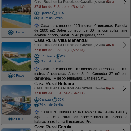
Casa Rural en
La Puebla de Cazalla
a
(Sevilla)
27,8 km
de El Saucejo (Sevilla)
6 plazas
35 €
68 km de Sevilla
Casa de campo de 125 metros. 6 personas. Parcela
de 2800 m2 Salón comedor de 30 m2 con sofás, aire
8 Fotos
acondicionado, Smart TV 42 pulgadas, cana ...
Casa Rural Villa Manantial
Casa Rural en
La Puebla de Cazalla
a
(Sevilla)
27,8 km
de El Saucejo (Sevilla)
5+1 plazas
26 €
69 km de Sevilla
Casa de campo de 110 metros en terreno de 1. 100
metros. 5 personas. Amplio Salón Comedor 37 m2 con
8 Fotos
chimenea. TV de 55 pulgadas. Canales Sat ...
Casa Rural Buhaira
Casa Rural en
La Puebla de Cazalla
a
(Sevilla)
27,8 km
de El Saucejo (Sevilla)
6 plazas
35 €
70 km de Sevilla
Casa rural Buhaira en la Campiña de Sevilla. Bella y
agradable casa rural con porche hacia la piscina. 3
8 Fotos
habitaciones, hasta 6 personas. Pis ...
Casa Rural Carula