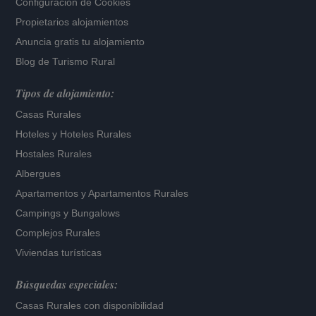
Configuración de Cookies
Propietarios alojamientos
Anuncia gratis tu alojamiento
Blog de Turismo Rural
Tipos de alojamiento:
Casas Rurales
Hoteles
y
Hoteles Rurales
Hostales Rurales
Albergues
Apartamentos
y
Apartamentos Rurales
Campings y Bungalows
Complejos Rurales
Viviendas turísticas
Búsquedas especiales:
Casas Rurales con disponibilidad