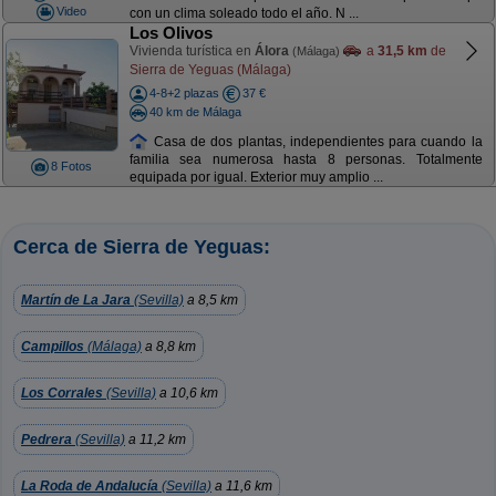
Video
con un clima soleado todo el año. N ...
Los Olivos
Vivienda turística en
Álora
a
31,5 km
de
(Málaga)
Sierra de Yeguas (Málaga)
4-8+2 plazas
37 €
40 km de Málaga
Casa de dos plantas, independientes para cuando la
familia sea numerosa hasta 8 personas. Totalmente
8 Fotos
equipada por igual. Exterior muy amplio ...
Cerca de Sierra de Yeguas:
Martín de La Jara
(Sevilla)
a 8,5 km
Campillos
(Málaga)
a 8,8 km
Los Corrales
(Sevilla)
a 10,6 km
Pedrera
(Sevilla)
a 11,2 km
La Roda de Andalucía
(Sevilla)
a 11,6 km