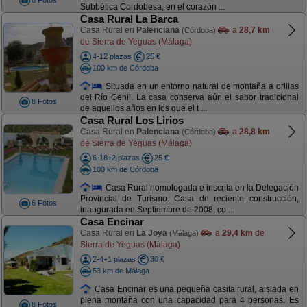
8 Fotos
Subbética Cordobesa, en el corazón ...
Casa Rural La Barca
Casa Rural en
Palenciana
a
28,7 km
(Córdoba)
de Sierra de Yeguas (Málaga)
4-12 plazas
25 €
100 km de Córdoba
Situada en un entorno natural de montaña a orillas
del Río Genil. La casa conserva aún el sabor tradicional
8 Fotos
de aquellos años en los que el t ...
Casa Rural Los Lirios
Casa Rural en
Palenciana
a
28,8 km
(Córdoba)
de Sierra de Yeguas (Málaga)
6-18+2 plazas
25 €
100 km de Córdoba
Casa Rural homologada e inscrita en la Delegación
Provincial de Turismo. Casa de reciente construcción,
6 Fotos
inaugurada en Septiembre de 2008, co ...
Casa Encinar
Casa Rural en
La Joya
a
29,4 km
de
(Málaga)
Sierra de Yeguas (Málaga)
2-4+1 plazas
30 €
53 km de Málaga
Casa Encinar es una pequeña casita rural, aislada en
plena montaña con una capacidad para 4 personas. Es
8 Fotos