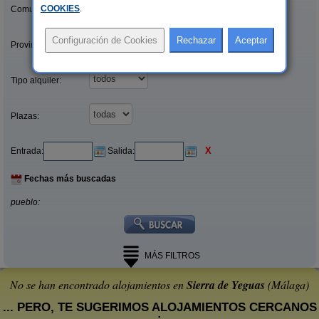
COOKIES
.
Comunidades:
Provincias/Islas:
Tipo alquiler:
Plazas:
X
Entrada:
Salida:
Fechas más buscadas
pueblo:
MÁS FILTROS
No se han encontrado alojamientos en
Sierra de Yeguas
(Málaga)
... PERO, TE SUGERIMOS ALOJAMIENTOS CERCANOS
: