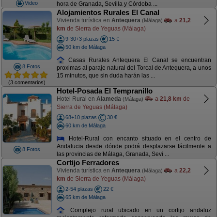
Video
hora de Granada, Sevilla y Córdoba ...
Alojamientos Rurales El Canal
Vivienda turística en
Antequera
a
21,2
(Málaga)
km
de Sierra de Yeguas (Málaga)
9-30+3 plazas
15 €
50 km de Málaga
Casas Rurales Antequera El Canal se encuentran
8 Fotos
proximas al paraje natural del Torcal de Antequera, a unos
15 minutos, que sin duda harán las ...
(3 comentarios)
Hotel-Posada El Tempranillo
Hotel Rural en
Alameda
a
21,8 km
de
(Málaga)
Sierra de Yeguas (Málaga)
68+10 plazas
30 €
60 km de Málaga
Hotel-Rural con encanto situado en el centro de
Andalucia desde dónde podrá desplazarse fácilmente a
8 Fotos
las provincias de Málaga, Granada, Sevi ...
Cortijo Ferradores
Vivienda turística en
Antequera
a
22,2
(Málaga)
km
de Sierra de Yeguas (Málaga)
2-54 plazas
22 €
65 km de Málaga
Complejo rural ubicado en un cortijo andaluz