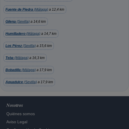
Fuente de Piedra
(Málaga)
a 12,4 km
Gilena
(Sevilla)
a 14,6 km
Humilladero
(Málaga)
a 14,7 km
Los Pérez
(Sevilla)
a 15,6 km
Teba
(Málaga)
a 16,3 km
Bobadilla
(Málaga)
a 17,9 km
Aguadulce
(Sevilla)
a 17,9 km
Nosotros
Quiénes somos
Aviso Legal