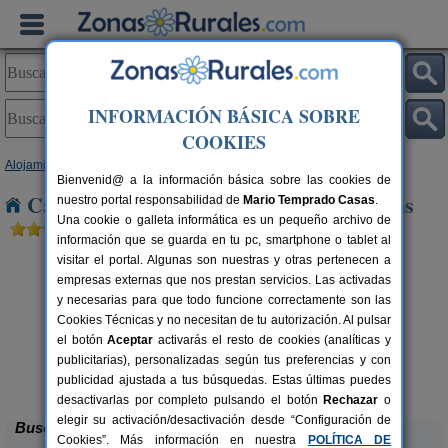
INFORMACIÓN BÁSICA SOBRE
COOKIES
Alojamientos
>
Andalucía
>
Málaga
> Sierra de Yeguas
Bienvenid@ a la información básica sobre las cookies de
Casas Rurales cerca de Sierra de Yeguas
nuestro portal responsabilidad de
Mario Temprado Casas
.
Una cookie o galleta informática es un pequeño archivo de
información que se guarda en tu pc, smartphone o tablet al
visitar el portal. Algunas son nuestras y otras pertenecen a
empresas externas que nos prestan servicios. Las activadas
y necesarias para que todo funcione correctamente son las
Cookies Técnicas y no necesitan de tu autorización. Al pulsar
el botón
Aceptar
activarás el resto de cookies (analíticas y
rs.
publicitarias), personalizadas según tus preferencias y con
 €
Villa Remedios
6-8 pers.
20 €
publicidad ajustada a tus búsquedas. Estas últimas puedes
Cuevas del Becerro (Málaga)
desde
desactivarlas por completo pulsando el botón
Rechazar
o
elegir su activación/desactivación desde “Configuración de
Buscar
Cookies”. Más información en nuestra
POLÍTICA DE