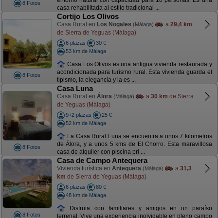
entorno natural con capacidad para 10 personas. Es una
8 Fotos
casa rehabilitada al estilo tradicional ...
Cortijo Los Olivos
Casa Rural en
Los Nogales
a
29,4 km
(Málaga)
de Sierra de Yeguas (Málaga)
6 plazas
30 €
53 km de Málaga
Casa Los Olivos es una antigua vivienda restaurada y
acondicionada para turismo rural. Esta vivienda guarda el
8 Fotos
tipismo, la elegancia y la es ...
Casa Luna
Casa Rural en
Álora
a
30 km
de Sierra
(Málaga)
de Yeguas (Málaga)
9+2 plazas
25 €
52 km de Málaga
La Casa Rural Luna se encuentra a unos 7 kilometros
de Álora, y a unos 5 kms de El Chorro. Esta maravillosa
8 Fotos
casa de alquiler con piscina pri ...
Casa de Campo Antequera
Vivienda turística en
Antequera
a
31,3
(Málaga)
km
de Sierra de Yeguas (Málaga)
6 plazas
80 €
48 km de Málaga
Disfruta con familiares y amigos en un paraíso
8 Fotos
terrenal. Vive una experiencia inolvidable en pleno campo