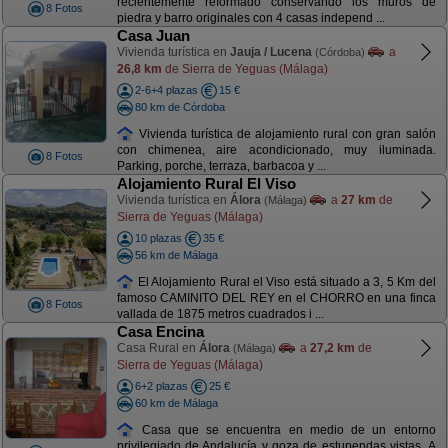
recientemente reformado conservando los muros de
8 Fotos
piedra y barro originales con 4 casas independ ...
Casa Juan
Vivienda turística en
Jauja / Lucena
a
(Córdoba)
26,8 km
de Sierra de Yeguas (Málaga)
2-6+4 plazas
15 €
80 km de Córdoba
Vivienda turística de alojamiento rural con gran salón
con chimenea, aire acondicionado, muy iluminada.
8 Fotos
Parking, porche, terraza, barbacoa y ...
Alojamiento Rural El Viso
Vivienda turística en
Álora
a
27 km
de
(Málaga)
Sierra de Yeguas (Málaga)
10 plazas
35 €
56 km de Málaga
El Alojamiento Rural el Viso está situado a 3, 5 Km del
famoso CAMINITO DEL REY en el CHORRO en una finca
8 Fotos
vallada de 1875 metros cuadrados i ...
Casa Encina
Casa Rural en
Álora
a
27,2 km
de
(Málaga)
Sierra de Yeguas (Málaga)
6+2 plazas
25 €
60 km de Málaga
Casa que se encuentra en medio de un entorno
privilegiado de Andalucía y goza de estupendas vistas. A