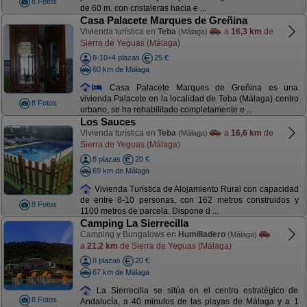
8 Fotos
de 60 m. con cristaleras hacia e ...
Casa Palacete Marques de Greñina
Vivienda turística en
Teba
a
16,3 km
de
(Málaga)
Sierra de Yeguas (Málaga)
8-10+4 plazas
25 €
60 km de Málaga
Casa Palacete Marques de Greñina es una
vivienda Palacete en la localidad de Teba (Málaga) centro
8 Fotos
urbano, se ha rehabilitado completamente e ...
Los Sauces
Vivienda turística en
Teba
a
16,6 km
de
(Málaga)
Sierra de Yeguas (Málaga)
8 plazas
20 €
69 km de Málaga
Vivienda Turística de Alojamiento Rural con capacidad
de entre 8-10 personas, con 162 metros construidos y
8 Fotos
1100 metros de parcela. Dispone d ...
Camping La Sierrecilla
Camping y Bungalows en
Humilladero
(Málaga)
a
21,2 km
de Sierra de Yeguas (Málaga)
8 plazas
20 €
67 km de Málaga
La Sierrecilla se sitúa en el centro estratégico de
8 Fotos
Andalucía, a 40 minutos de las playas de Málaga y a 1