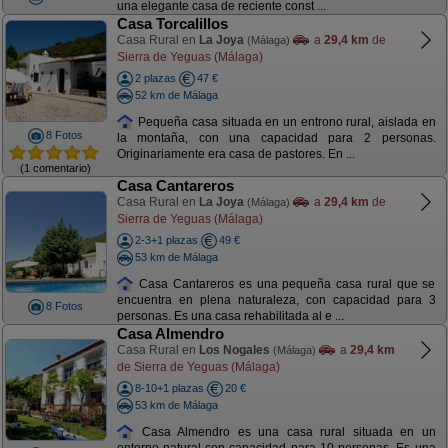
una elegante casa de reciente const ...
Casa Torcalillos
Casa Rural en
La Joya
a
29,4 km
de
(Málaga)
Sierra de Yeguas (Málaga)
2 plazas
47 €
52 km de Málaga
Pequeña casa situada en un entrono rural, aislada en
8 Fotos
la montaña, con una capacidad para 2 personas.
Originariamente era casa de pastores. En ...
(1 comentario)
Casa Cantareros
Casa Rural en
La Joya
a
29,4 km
de
(Málaga)
Sierra de Yeguas (Málaga)
2-3+1 plazas
49 €
53 km de Málaga
Casa Cantareros es una pequeña casa rural que se
encuentra en plena naturaleza, con capacidad para 3
8 Fotos
personas. Es una casa rehabilitada al e ...
Casa Almendro
Casa Rural en
Los Nogales
a
29,4 km
(Málaga)
de Sierra de Yeguas (Málaga)
8-10+1 plazas
20 €
53 km de Málaga
Casa Almendro es una casa rural situada en un