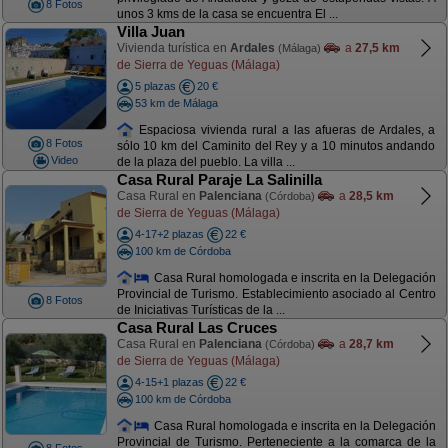
8 Fotos
unos 3 kms de la casa se encuentra El ...
Villa Juan
Vivienda turística en
Ardales
a
27,5 km
(Málaga)
de Sierra de Yeguas (Málaga)
5 plazas
20 €
53 km de Málaga
Espaciosa vivienda rural a las afueras de Ardales, a
8 Fotos
sólo 10 km del Caminito del Rey y a 10 minutos andando
Video
de la plaza del pueblo. La villa ...
Casa Rural Paraje La Salinilla
Casa Rural en
Palenciana
a
28,5 km
(Córdoba)
de Sierra de Yeguas (Málaga)
4-17+2 plazas
22 €
100 km de Córdoba
Casa Rural homologada e inscrita en la Delegación
Provincial de Turismo. Establecimiento asociado al Centro
8 Fotos
de Iniciativas Turísticas de la ...
Casa Rural Las Cruces
Casa Rural en
Palenciana
a
28,7 km
(Córdoba)
de Sierra de Yeguas (Málaga)
4-15+1 plazas
22 €
100 km de Córdoba
Casa Rural homologada e inscrita en la Delegación
Provincial de Turismo. Perteneciente a la comarca de la