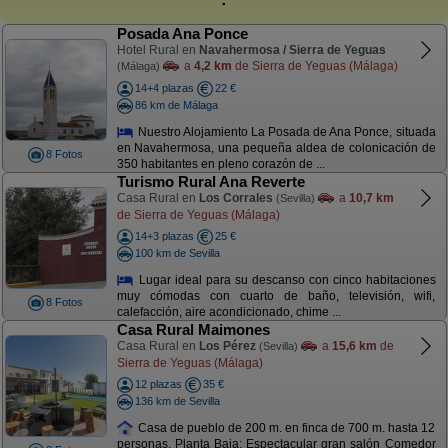
Posada Ana Ponce
Hotel Rural en
Navahermosa / Sierra de Yeguas
a
4,2 km
de Sierra de Yeguas (Málaga)
(Málaga)
14+4 plazas
22 €
86 km de Málaga
Nuestro Alojamiento La Posada de Ana Ponce, situada
en Navahermosa, una pequeña aldea de colonicación de
8 Fotos
350 habitantes en pleno corazón de ...
Turismo Rural Ana Reverte
Casa Rural en
Los Corrales
a
10,7 km
(Sevilla)
de Sierra de Yeguas (Málaga)
14+3 plazas
25 €
100 km de Sevilla
Lugar ideal para su descanso con cinco habitaciones
muy cómodas con cuarto de baño, televisión, wifi,
8 Fotos
calefacción, aire acondicionado, chime ...
Casa Rural Maimones
Casa Rural en
Los Pérez
a
15,6 km
de
(Sevilla)
Sierra de Yeguas (Málaga)
12 plazas
35 €
136 km de Sevilla
Casa de pueblo de 200 m. en finca de 700 m. hasta 12
personas. Planta Baja: Espectacular gran salón Comedor