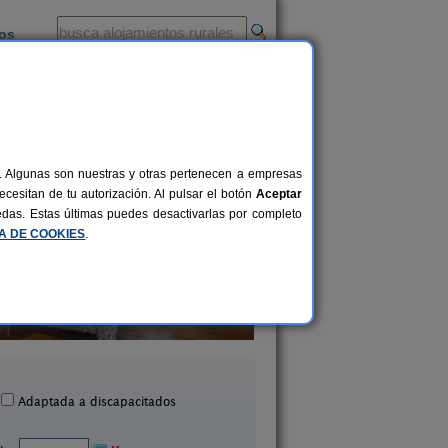
ios
-
al. Algunas son nuestras y otras pertenecen a empresas
cesitan de tu autorización. Al pulsar el botón
Aceptar
uedas. Estas últimas puedes desactivarlas por completo
CA DE COOKIES
.
Casa Sol Numantino
Casa Rural Fuente de
5-9+2 pers.
17 €
Garray (Soria)
San Leonardo de Yague 
desde
Adaptada a discapacitados