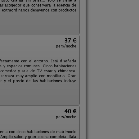
itivo, charlar sin prisa… sólo se viene a
gar acogedor que conservara la esencia de
e extraordinarios desayunos con productos
37 €
pers/noche
fectamente con el entorno. Está diseñada
es y espacios comunes. Cinco habitaciones
 comedor y sala de TV estar y chimenea.
 y terraza muy amplio con mobiliario. Gran
r y el precio de las habitaciones incluye
40 €
pers/noche
uenta con cinco habitaciones de matrimonio
Amplio salon y gran cocina completa. Sala