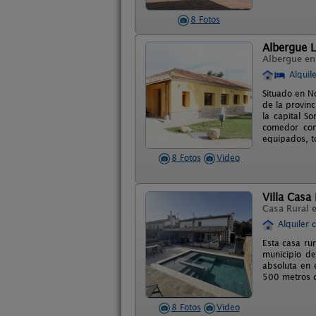
8 Fotos
Albergue L
Albergue e
Alquil
Situado en N
de la provin
la capital S
comedor con
equipados, t
8 Fotos
Video
Villa Casa
Casa Rural 
Alquiler 
Esta casa ru
municipio de
absoluta en 
500 metros c
8 Fotos
Video