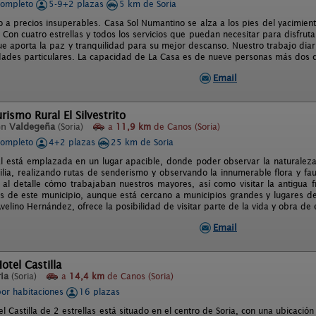
completo
5-9+2 plazas
5 km de Soria
jo a precios insuperables. Casa Sol Numantino se alza a los pies del yacimie
. Con cuatro estrellas y todos los servicios que puedan necesitar para disfru
ue aporta la paz y tranquilidad para su mejor descanso. Nuestro trabajo dia
dades particulares. La capacidad de La Casa es de nueve personas más dos cu
Email
rismo Rural El Silvestrito
en
Valdegeña
(Soria)
a
11,9 km
de Canos (Soria)
completo
4+2 plazas
25 km de Soria
l está emplazada en un lugar apacible, donde poder observar la naturaleza
lia, realizando rutas de senderismo y observando la innumerable flora y fa
al detalle cómo trabajaban nuestros mayores, así como visitar la antigua fra
cas de este municipio, aunque está cercano a municipios grandes y lugares de 
Avelino Hernández, ofrece la posibilidad de visitar parte de la vida y obra de e
Email
otel Castilla
ia
(Soria)
a
14,4 km
de Canos (Soria)
por habitaciones
16 plazas
l Castilla de 2 estrellas está situado en el centro de Soria, con una ubicació