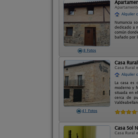
Apartamen
Apartament
Alquiler 
Numancia so
dedicado a n
común donde 
bañado por l
8 Fotos
Casa Rural 
Casa Rural 
Alquiler 
La casa es d
moderno y fu
situada en e
cerca de pu
Valdeabellan
41 Fotos
Casa Sol 
Casa Rural 