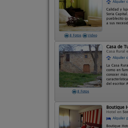
Alquiler 
Calidad y lu
Soria Capital
pueblecito q
a sus necesi
8 Fotos
Video
Casa de Tu
Casa Rural 
Alquiler 
La Casa Rura
como en fami
conocer más 
característi
del escritor 
8 Fotos
Boutique H
Hotel en
Sor
Alquiler 
Boutique Hote