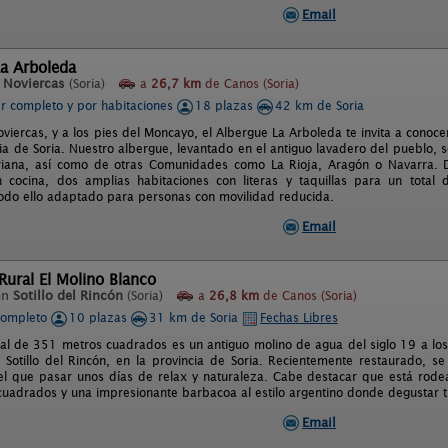
Email
a Arboleda
n
Noviercas
(Soria)
a
26,7 km
de Canos (Soria)
er completo y por habitaciones
18 plazas
42 km de Soria
oviercas, y a los pies del Moncayo, el Albergue La Arboleda te invita a conoc
cia de Soria. Nuestro albergue, levantado en el antiguo lavadero del pueblo, 
oriana, así como de otras Comunidades como La Rioja, Aragón o Navarra. 
 cocina, dos amplias habitaciones con literas y taquillas para un total
odo ello adaptado para personas con movilidad reducida.
Email
 Rural El Molino Blanco
en
Sotillo del Rincón
(Soria)
a
26,8 km
de Canos (Soria)
completo
10 plazas
31 km de Soria
Fechas Libres
ral de 351 metros cuadrados es un antiguo molino de agua del siglo 19 a los 
 Sotillo del Rincón, en la provincia de Soria. Recientemente restaurado, s
el que pasar unos días de relax y naturaleza. Cabe destacar que está ro
uadrados y una impresionante barbacoa al estilo argentino donde degustar t
Email