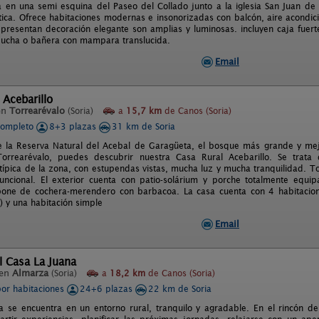
 en una semi esquina del Paseo del Collado junto a la iglesia San Juan de
stica. Ofrece habitaciones modernas e insonorizadas con balcón, aire acondici
 presentan decoración elegante son amplias y luminosas. incluyen caja fuert
ucha o bañera con mampara translucida.
Email
 Acebarillo
en
Torrearévalo
(Soria)
a
15,7 km
de Canos (Soria)
completo
8+3 plazas
31 km de Soria
e la Reserva Natural del Acebal de Garagüeta, el bosque más grande y me
orrearévalo, puedes descubrir nuestra Casa Rural Acebarillo. Se trat
 típica de la zona, con estupendas vistas, mucha luz y mucha tranquilidad. T
uncional. El exterior cuenta con patio-solárium y porche totalmente equ
one de cochera-merendero con barbacoa. La casa cuenta con 4 habitacio
 y una habitación simple
Email
l Casa La Juana
 en
Almarza
(Soria)
a
18,2 km
de Canos (Soria)
por habitaciones
24+6 plazas
22 km de Soria
a se encuentra en un entorno rural, tranquilo y agradable. En el rincón d