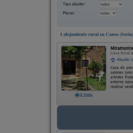
Tipo alquiler:
Plazas:
1 alojamiento rural en Canos (Soria
Miramont
Casa Rural 
Alquiler 
Casa de pied
salones (uno
arboles frut
entorno natu
realizar sen
8 Fotos