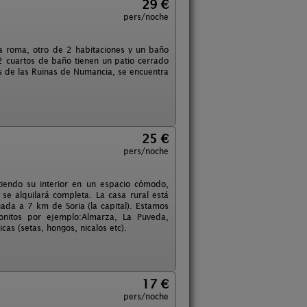
29 €
pers/noche
 roma, otro de 2 habitaciones y un baño
2 cuartos de baño tienen un patio cerrado
s de las Ruinas de Numancia, se encuentra
25 €
pers/noche
tiendo su interior en un espacio cómodo,
e alquilará completa. La casa rural está
ada a 7 km de Soria (la capital). Estamos
nitos por ejemplo:Almarza, La Puveda,
as (setas, hongos, nicalos etc).
17 €
pers/noche