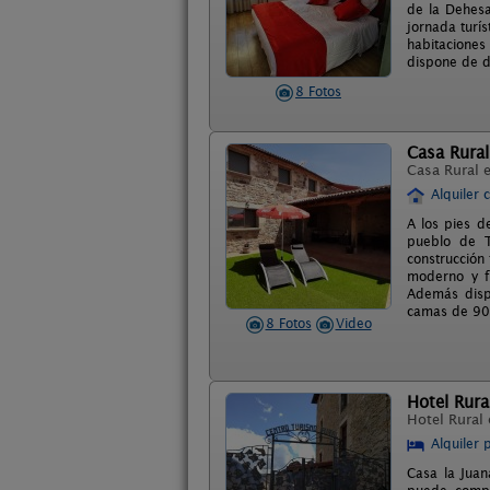
de la Dehesa
jornada turí
habitaciones
dispone de d
8 Fotos
Casa Rural
Casa Rural 
Alquiler 
A los pies d
pueblo de T
construcción
moderno y f
Además disp
camas de 90)
8 Fotos
Video
Hotel Rura
Hotel Rural
Alquiler 
Casa la Juan