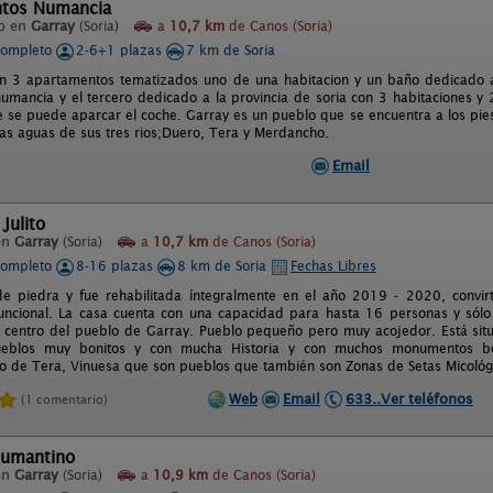
tos Numancia
o en
Garray
(Soria)
a
10,7 km
de Canos (Soria)
completo
2-6+1 plazas
7 km de Soria
n 3 apartamentos tematizados uno de una habitacion y un baño dedicado a
umancia y el tercero dedicado a la provincia de soria con 3 habitaciones y 
se puede aparcar el coche. Garray es un pueblo que se encuentra a los pie
as aguas de sus tres rios;Duero, Tera y Merdancho.
Email
Julito
en
Garray
(Soria)
a
10,7 km
de Canos (Soria)
completo
8-16 plazas
8 km de Soria
Fechas Libres
e piedra y fue rehabilitada íntegralmente en el año 2019 - 2020, convir
ncional. La casa cuenta con una capacidad para hasta 16 personas y sólo s
l centro del pueblo de Garray. Pueblo pequeño pero muy acojedor. Está situ
eblos muy bonitos y con mucha Historia y con muchos monumentos bo
o de Tera, Vinuesa que son pueblos que también son Zonas de Setas Micológic
Web
Email
633..Ver teléfonos
(1 comentario)
Numantino
en
Garray
(Soria)
a
10,9 km
de Canos (Soria)