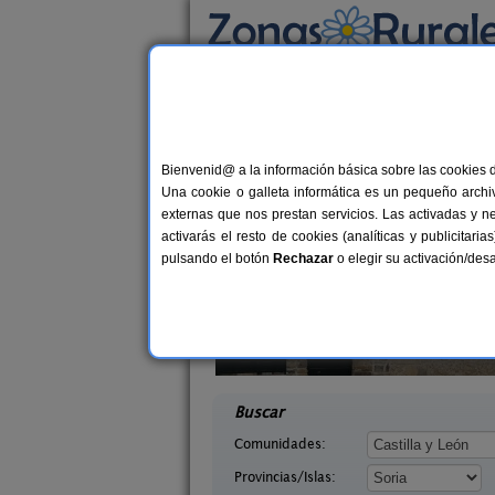
Busca por alojamiento
Alojamientos
>
Castilla y León
>
Soria
> Cano
Casas Rurales en Ca
Bienvenid@ a la información básica sobre las cookies 
Una cookie o galleta informática es un pequeño archiv
externas que nos prestan servicios. Las activadas y n
activarás el resto de cookies (analíticas y publicita
pulsando el botón
Rechazar
o elegir su activación/de
Julito
La Galiana Loft Nature
8-16 pers.
2+
25 €
ria)
Casarejos (Soria)
desde
desd
Buscar
Comunidades:
Provincias/Islas: