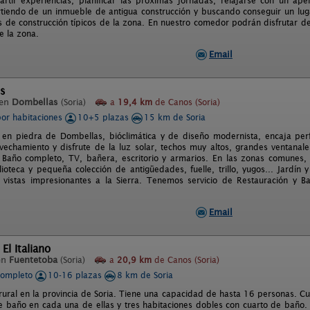
tir experiencias, planificar las próximas jornadas, relajarse con un aper
artiendo de un inmueble de antigua construcción y buscando conseguir un lu
s de construcción típicos de la zona. En nuestro comedor podrán disfrutar d
e la zona.
Email
es
 en
Dombellas
(Soria)
a
19,4 km
de Canos (Soria)
por habitaciones
10+5 plazas
15 km de Soria
 en piedra de Dombellas, bióclimática y de diseño modernista, encaja per
vechamiento y disfrute de la luz solar, techos muy altos, grandes ventanal
Baño completo, TV, bañera, escritorio y armarios. En las zonas comunes,
ioteca y pequeña colección de antigüedades, fuelle, trillo, yugos... Jardín
 vistas impresionantes a la Sierra. Tenemos servicio de Restauración y Ba
Email
El Italiano
en
Fuentetoba
(Soria)
a
20,9 km
de Canos (Soria)
completo
10-16 plazas
8 km de Soria
rural en la provincia de Soria. Tiene una capacidad de hasta 16 personas. C
e baño en cada una de ellas y tres habitaciones dobles con cuarto de baño. 