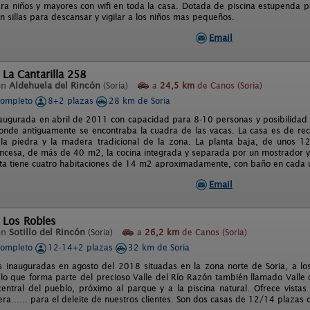
ra niños y mayores con wifi en toda la casa. Dotada de piscina estupenda 
n sillas para descansar y vigilar a los niños mas pequeños.
Email
 La Cantarilla 258
en
Aldehuela del Rincón
(Soria)
a
24,5 km
de Canos (Soria)
completo
8+2 plazas
28 km de Soria
naugurada en abril de 2011 con capacidad para 8-10 personas y posibilidad d
donde antiguamente se encontraba la cuadra de las vacas. La casa es de reci
la piedra y la madera tradicional de la zona. La planta baja, de unos 
ncesa, de más de 40 m2, la cocina integrada y separada por un mostrador y
ta tiene cuatro habitaciones de 14 m2 aproximadamente, con baño en cada u
Email
 Los Robles
en
Sotillo del Rincón
(Soria)
a
26,2 km
de Canos (Soria)
completo
12-14+2 plazas
32 km de Soria
s inauguradas en agosto del 2018 situadas en la zona norte de Soria, a los 
lo que forma parte del precioso Valle del Río Razón también llamado Valle de
central del pueblo, próximo al parque y a la piscina natural. Ofrece vistas
lera…… para el deleite de nuestros clientes. Son dos casas de 12/14 plazas c