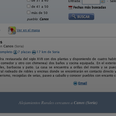
de 31 a 40
Entrada:
-
Sal
de 41 a 50
Fechas más buscadas
más de 50
pueblo:
Canos
)
Ver en el mapa
es
en
Canos
(Soria)
completo
7 plazas
17 km de Soria
ra restaurada del siglo XVII con dos plantas y disponiendo de cuatro habita
 comedor y otro con chimenea) dos baños y cocina equipada. En el exterio
ales, barbacoa y patio. La casa se encuentra a orillas del monte y se pue
ral rodeado de robles y encinas donde se encontrarán en contacto directo 
derismo, recogidas de setas, paseo a caballo y conocer pueblos con encanto c
Email
Alojamientos Rurales cercanos a
Canos (Soria)