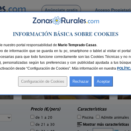
Anúnciate gratis
Acceso Propietar
Busca por pueblo
INFORMACIÓN BÁSICA SOBRE COOKIES
s
nos
de nuestro portal responsabilidad de
Mario Temprado Casas
.
o de información que se guarda en tu pc, smartphone o tablet al visitar el port
ecesarias para que todo funcione correctamente son las Cookies Técnicas y no ne
rias), personalizadas según tus preferencias y con publicidad ajustada a tus búsq
sactivación desde “Configuración de Cookies”. Más información en nuestra
POLÍTI
El Nido del Mirlo
1 pers.
14 pers.
75 €
35 €
Casarejos (Soria)
e
desde
Precio (€/pers)
Características
de 1 a 20
Piscina
Admite animales
de 21 a 30
Mostrar más características