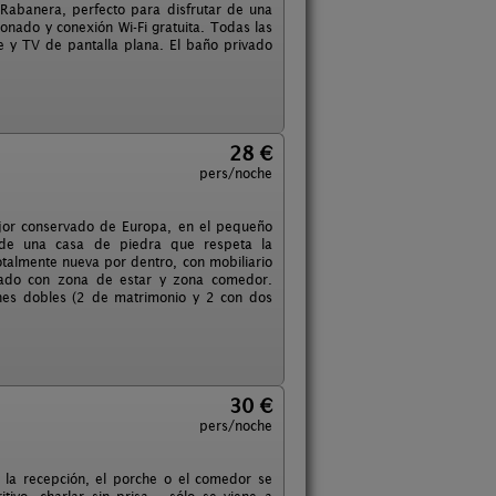
 Rabanera, perfecto para disfrutar de una
onado y conexión Wi-Fi gratuita. Todas las
e y TV de pantalla plana. El baño privado
28 €
pers/noche
jor conservado de Europa, en el pequeño
a de una casa de piedra que respeta la
otalmente nueva por dentro, con mobiliario
ipado con zona de estar y zona comedor.
nes dobles (2 de matrimonio y 2 con dos
30 €
pers/noche
e la recepción, el porche o el comedor se