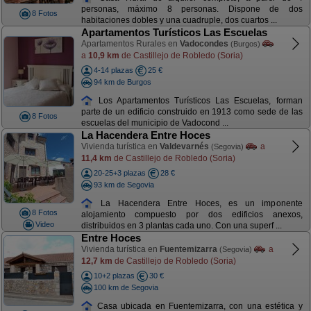
personas, máximo 8 personas. Dispone de dos
8 Fotos
habitaciones dobles y una cuadruple, dos cuartos ...
Apartamentos Turísticos Las Escuelas
Apartamentos Rurales en
Vadocondes
(Burgos)
a
10,9 km
de Castillejo de Robledo (Soria)
4-14 plazas
25 €
94 km de Burgos
Los Apartamentos Turísticos Las Escuelas, forman
parte de un edificio construido en 1913 como sede de las
8 Fotos
escuelas del municipio de Vadocond ...
La Hacendera Entre Hoces
Vivienda turística en
Valdevarnés
a
(Segovia)
11,4 km
de Castillejo de Robledo (Soria)
20-25+3 plazas
28 €
93 km de Segovia
La Hacendera Entre Hoces, es un imponente
8 Fotos
alojamiento compuesto por dos edificios anexos,
Video
distribuidos en 3 plantas cada uno. Con una superf ...
Entre Hoces
Vivienda turística en
Fuentemizarra
a
(Segovia)
12,7 km
de Castillejo de Robledo (Soria)
10+2 plazas
30 €
100 km de Segovia
Casa ubicada en Fuentemizarra, con una estética y