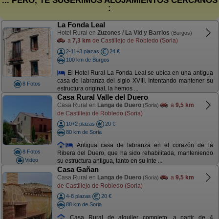
... PERO, TE SUGERIMOS ALOJAMIENTOS CERCANOS
:
La Fonda Leal
Hotel Rural en
Zuzones / La Vid y Barrios
(Burgos)
a
7,3 km
de Castillejo de Robledo (Soria)
2-11+3 plazas
24 €
100 km de Burgos
El Hotel Rural La Fonda Leal se ubica en una antigua
casa de labranza del siglo XVIII. Intentando mantener su
8 Fotos
estructura original, la hemos ...
Casa Rural Valle del Duero
Casa Rural en
Langa de Duero
a
9,5 km
(Soria)
de Castillejo de Robledo (Soria)
10+2 plazas
20 €
80 km de Soria
Antigua casa de labranza en el corazón de la
8 Fotos
Ribera del Duero, que ha sido rehabilitada, manteniendo
Video
su estructura antigua, tanto en su inte ...
Casa Gañan
Casa Rural en
Langa de Duero
a
9,5 km
(Soria)
de Castillejo de Robledo (Soria)
4-8 plazas
20 €
88 km de Soria
Casa Rural de alquiler completo, a partir de 4