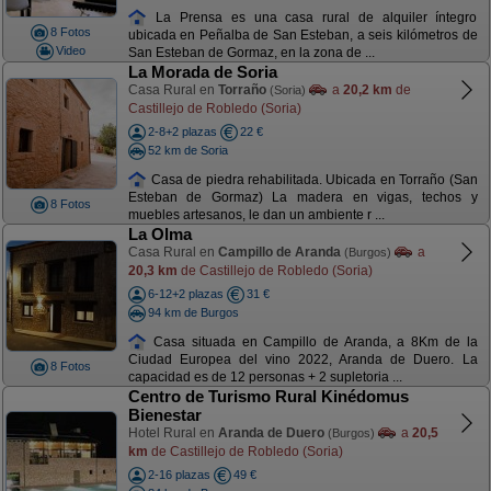
La Prensa es una casa rural de alquiler íntegro
8 Fotos
ubicada en Peñalba de San Esteban, a seis kilómetros de
Video
San Esteban de Gormaz, en la zona de ...
La Morada de Soria
Casa Rural en
Torraño
a
20,2 km
de
(Soria)
Castillejo de Robledo (Soria)
2-8+2 plazas
22 €
52 km de Soria
Casa de piedra rehabilitada. Ubicada en Torraño (San
Esteban de Gormaz) La madera en vigas, techos y
8 Fotos
muebles artesanos, le dan un ambiente r ...
La Olma
Casa Rural en
Campillo de Aranda
a
(Burgos)
20,3 km
de Castillejo de Robledo (Soria)
6-12+2 plazas
31 €
94 km de Burgos
Casa situada en Campillo de Aranda, a 8Km de la
Ciudad Europea del vino 2022, Aranda de Duero. La
8 Fotos
capacidad es de 12 personas + 2 supletoria ...
Centro de Turismo Rural Kinédomus
Bienestar
Hotel Rural en
Aranda de Duero
a
20,5
(Burgos)
km
de Castillejo de Robledo (Soria)
2-16 plazas
49 €