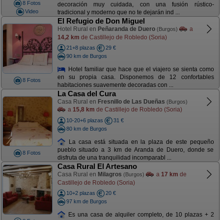
8 Fotos
decoración muy cuidada, con una fusión rústico-
Video
tradicional y moderno que no te dejarán ind ...
El Refugio de Don Miguel
Hotel Rural en
Peñaranda de Duero
a
(Burgos)
14,2 km
de Castillejo de Robledo (Soria)
21+8 plazas
29 €
90 km de Burgos
Hotel familiar que hace que el viajero se sienta como
en su propia casa. Disponemos de 12 confortables
8 Fotos
habitaciones suavemente decoradas con ...
La Casa del Cura
Casa Rural en
Fresnillo de Las Dueñas
(Burgos)
a
15,8 km
de Castillejo de Robledo (Soria)
10-20+6 plazas
31 €
80 km de Burgos
La casa está situada en la plaza de este pequeño
pueblo situado a 3 km de Aranda de Duero, donde se
8 Fotos
disfruta de una tranquilidad incomparabl ...
Casa Rural El Artesano
Casa Rural en
Milagros
a
17 km
de
(Burgos)
Castillejo de Robledo (Soria)
10+2 plazas
20 €
97 km de Burgos
Es una casa de alquiler completo, de 10 plazas + 2