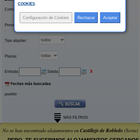
COOKIES
.
Comunidades:
Provincias/Islas:
Tipo alquiler:
Plazas:
X
Entrada:
Salida:
Fechas más buscadas
pueblo:
MÁS FILTROS
No se han encontrado alojamientos en
Castillejo de Robledo
(Soria)