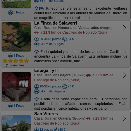
84 km de Burgos
Kinédomus Bienestar es un excelente wellness
8 Fotos
center rural ubicado a las afueras de Aranda de Duero, en
un magnífico entorno natural. entre l ...
La Finca de Salaverri
Casa Rural en
Hontoria de Valdearados
(Burgos)
a
21,9 km
de Castillejo de Robledo (Soria)
20-34+8 plazas
34 €
93 km de Burgos
En la quietud y soledad de los campos de Castilla, se
8 Fotos
encuentra La Finca de Salaverri. Este antiguo molino fue
construido por Salaverri, nue ...
(1 comentario)
Espiga I y II
Casa Rural en
Grajera
a
22,9 km
de
(Segovia)
Castillejo de Robledo (Soria)
10-32+6 plazas
27 €
84 km de Segovia
Cada casa tiene capacidad para 13 personas con
posibilidad de añadir camas supletorias. Están
8 Fotos
distribuidas en cinco habitaciones y tres baño ...
San Vitores
Casa Rural en
Grajera
a
23,3 km
de
(Segovia)
Castillejo de Robledo (Soria)
12 plazas
30 €