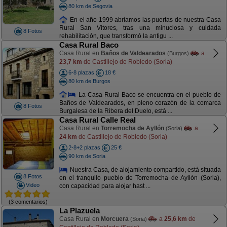
80 km de Segovia
En el año 1999 abríamos las puertas de nuestra Casa
Rural San Vitores, tras una minuciosa y cuidada
8 Fotos
rehabilitación, que transformó la antigu ...
Casa Rural Baco
Casa Rural en
Baños de Valdearados
a
(Burgos)
23,7 km
de Castillejo de Robledo (Soria)
6-8 plazas
18 €
80 km de Burgos
La Casa Rural Baco se encuentra en el pueblo de
Baños de Valdearados, en pleno corazón de la comarca
8 Fotos
Burgalesa de la Ribera del Duelo, está ...
Casa Rural Calle Real
Casa Rural en
Torremocha de Ayllón
a
(Soria)
24 km
de Castillejo de Robledo (Soria)
2-8+2 plazas
25 €
90 km de Soria
Nuestra Casa, de alojamiento compartido, está situada
8 Fotos
en el tranquilo pueblo de Torremocha de Ayllón (Soria),
Video
con capacidad para alojar hast ...
(3 comentarios)
La Plazuela
Casa Rural en
Morcuera
a
25,6 km
de
(Soria)