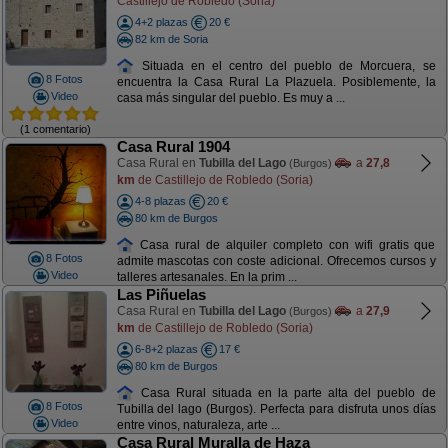
Castillejo de Robledo (Soria)
4+2 plazas
20 €
82 km de Soria
Situada en el centro del pueblo de Morcuera, se
8 Fotos
encuentra la Casa Rural La Plazuela. Posiblemente, la
Video
casa más singular del pueblo. Es muy a ...
(1 comentario)
Casa Rural 1904
Casa Rural en
Tubilla del Lago
a
27,8
(Burgos)
km
de Castillejo de Robledo (Soria)
4-8 plazas
20 €
80 km de Burgos
Casa rural de alquiler completo con wifi gratis que
8 Fotos
admite mascotas con coste adicional. Ofrecemos cursos y
Video
talleres artesanales. En la prim ...
Las Piñuelas
Casa Rural en
Tubilla del Lago
a
27,9
(Burgos)
km
de Castillejo de Robledo (Soria)
6-8+2 plazas
17 €
80 km de Burgos
Casa Rural situada en la parte alta del pueblo de
8 Fotos
Tubilla del lago (Burgos). Perfecta para disfruta unos días
Video
entre vinos, naturaleza, arte ...
Casa Rural Muralla de Haza