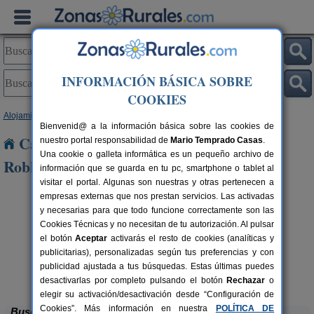
INFORMACIÓN BÁSICA SOBRE
COOKIES
Alojamientos
>
Castilla y León
>
Soria
> Castillejo de Robledo
Bienvenid@ a la información básica sobre las cookies de
Casas Rurales cerca de Castillejo de
nuestro portal responsabilidad de
Mario Temprado Casas
.
Una cookie o galleta informática es un pequeño archivo de
Robledo
información que se guarda en tu pc, smartphone o tablet al
visitar el portal. Algunas son nuestras y otras pertenecen a
empresas externas que nos prestan servicios. Las activadas
y necesarias para que todo funcione correctamente son las
Cookies Técnicas y no necesitan de tu autorización. Al pulsar
el botón
Aceptar
activarás el resto de cookies (analíticas y
publicitarias), personalizadas según tus preferencias y con
publicidad ajustada a tus búsquedas. Estas últimas puedes
La Galiana Loft Nature
rs.
2+1 pers.
 €
75 €
Casarejos (Soria)
desde
desactivarlas por completo pulsando el botón
Rechazar
o
elegir su activación/desactivación desde “Configuración de
Cookies”. Más información en nuestra
POLÍTICA DE
Buscar