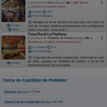
Casa Rural en
Haza
a
28,7 km
de
(Burgos)
Castillejo de Robledo (Soria)
8 plazas
30 €
96 km de Burgos
Relájate un fin de semana en una casa con muros de
8 Fotos
más de 10 siglos. Disfruta una barbacoa con La Ribera del
Video
Duero a tus pies. Casa rural 4 ...
Casa Rural La Pacheca
Casa Rural en
Villalbilla de Gumiel
a
(Burgos)
29,4 km
de Castillejo de Robledo (Soria)
2-14 plazas
21 €
75 km de Burgos
Casa rural de reciente construcción, terminada en julio
de 2006, sutuada en Villalbilla de Gumiel, a 16 km de
8 Fotos
Aranda de Duero. Es una impres ...
Cerca de Castillejo de Robledo:
Zuzones
(Burgos)
a 7,5 km
Santa Cruz de La Salceda
(Burgos)
a 9,1 km