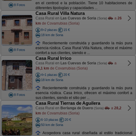
en el centrod e la población. Tiene 10 habitaciones de
8 Fotos
diferentes tipologías y capacidades ...
Casa Rural Villa Natura
Casa Rural en
Las Cuevas de Soria
a
26
(Soria)
km
de Covarrubias (Soria)
8+2 plazas
15 €
18 km de Soria
Recientemente construida y guardando la más pura
esencia rústica. Casa Rural Villa Natura, ofrece el máximo
8 Fotos
confort a sus clientes, siendo e ...
Casa Rural Irrico
Casa Rural en
Las Cuevas de Soria
a
(Soria)
26,1 km
de Covarrubias (Soria)
4+1 plazas
20 €
18 km de Soria
Recientemente construida y guardando la más pura
esencia rústica. Casa Irrico, ofrecen el máximo confort a
8 Fotos
sus clientes, siendo el sitio per ...
Casa Rural Tierras de Aguilera
Casa Rural en
Berlanga de Duero
a
28,2
(Soria)
km
de Covarrubias (Soria)
6-10 plazas
20 €
50 km de Soria
Acogedora casa rural diseñada al estilo tradicional