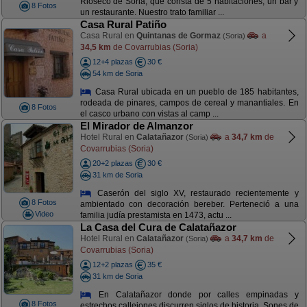
Rioseco de Soria, que consta de 5 habitaciones, un bar y
8 Fotos
un restaurante. Nuestro trato familiar ...
Casa Rural Patiño
Casa Rural en
Quintanas de Gormaz
a
(Soria)
34,5 km
de Covarrubias (Soria)
12+4 plazas
30 €
54 km de Soria
Casa Rural ubicada en un pueblo de 185 habitantes,
rodeada de pinares, campos de cereal y manantiales. En
8 Fotos
el casco urbano con vistas al camp ...
El Mirador de Almanzor
Hotel Rural en
Calatañazor
a
34,7 km
de
(Soria)
Covarrubias (Soria)
20+2 plazas
30 €
31 km de Soria
Caserón del siglo XV, restaurado recientemente y
8 Fotos
ambientado con decoración bereber. Perteneció a una
Video
familia judía prestamista en 1473, actu ...
La Casa del Cura de Calatañazor
Hotel Rural en
Calatañazor
a
34,7 km
de
(Soria)
Covarrubias (Soria)
12+2 plazas
35 €
31 km de Soria
En Calatañazor donde por calles empinadas y
8 Fotos
estrechos callejones discurren siglos de historia. Sones de