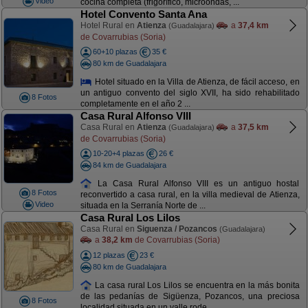
Video
cocina completa (frigorífico, microondas, ...
Hotel Convento Santa Ana
Hotel Rural en
Atienza
a
37,4 km
(Guadalajara)
de Covarrubias (Soria)
60+10 plazas
35 €
80 km de Guadalajara
Hotel situado en la Villa de Atienza, de fácil acceso, en
un antiguo convento del siglo XVII, ha sido rehabilitado
8 Fotos
completamente en el año 2 ...
Casa Rural Alfonso VIII
Casa Rural en
Atienza
a
37,5 km
(Guadalajara)
de Covarrubias (Soria)
10-20+4 plazas
26 €
84 km de Guadalajara
La Casa Rural Alfonso VIII es un antiguo hostal
8 Fotos
reconvertido a casa rural, en la villa medieval de Atienza,
Video
situada en la Serranía Norte de ...
Casa Rural Los Lilos
Casa Rural en
Siguenza / Pozancos
(Guadalajara)
a
38,2 km
de Covarrubias (Soria)
12 plazas
23 €
80 km de Guadalajara
La casa rural Los Lilos se encuentra en la más bonita
de las pedanías de Sigüenza, Pozancos, una preciosa
8 Fotos
localidad situada en un valle rode ...