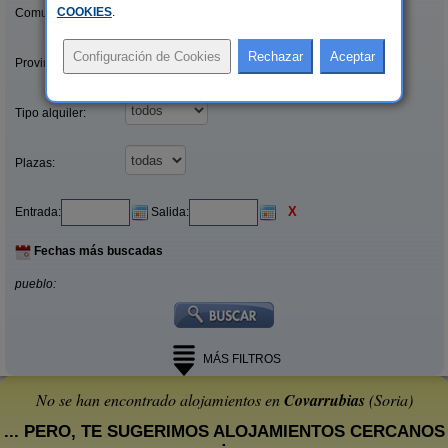
COOKIES
.
Comunidades:
Provincias/Islas:
Tipo alquiler:
Plazas:
X
Entrada:
Salida:
Fechas más buscadas
pueblo:
MÁS FILTROS
No se han encontrado alojamientos en
Covarrubias
(Soria)
... PERO, TE SUGERIMOS ALOJAMIENTOS CERCANOS
: