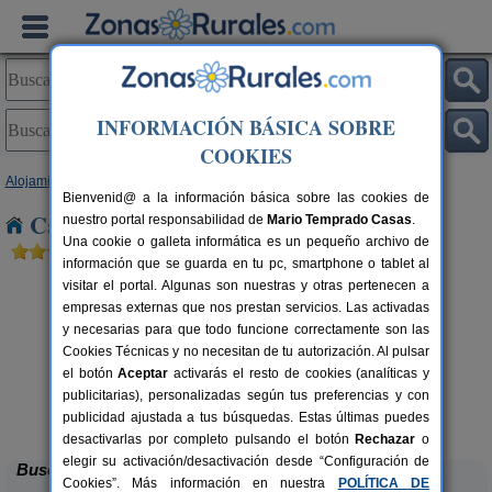
INFORMACIÓN BÁSICA SOBRE
COOKIES
Alojamientos
>
Castilla y León
>
Soria
> Covarrubias
Bienvenid@ a la información básica sobre las cookies de
Casas Rurales cerca de Covarrubias
nuestro portal responsabilidad de
Mario Temprado Casas
.
Una cookie o galleta informática es un pequeño archivo de
información que se guarda en tu pc, smartphone o tablet al
visitar el portal. Algunas son nuestras y otras pertenecen a
empresas externas que nos prestan servicios. Las activadas
y necesarias para que todo funcione correctamente son las
Cookies Técnicas y no necesitan de tu autorización. Al pulsar
el botón
Aceptar
activarás el resto de cookies (analíticas y
publicitarias), personalizadas según tus preferencias y con
La Galiana Loft Nature
rs.
2+1 pers.
 €
75 €
publicidad ajustada a tus búsquedas. Estas últimas puedes
Casarejos (Soria)
desde
desactivarlas por completo pulsando el botón
Rechazar
o
elegir su activación/desactivación desde “Configuración de
Buscar
Cookies”. Más información en nuestra
POLÍTICA DE