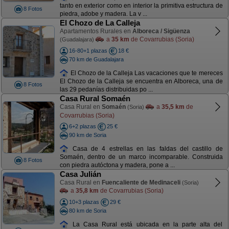
tanto en exterior como en interior la primitiva estructura de
8 Fotos
piedra, adobe y madera. La v ...
El Chozo de La Calleja
Apartamentos Rurales en
Alboreca / Sigüenza
a
35 km
de Covarrubias (Soria)
(Guadalajara)
16-80+1 plazas
18 €
70 km de Guadalajara
El Chozo de la Calleja Las vacaciones que te mereces
El Chozo de la Calleja se encuentra en Alboreca, una de
8 Fotos
las 29 pedanías distribuidas po ...
Casa Rural Somaén
Casa Rural en
Somaén
a
35,5 km
de
(Soria)
Covarrubias (Soria)
6+2 plazas
25 €
90 km de Soria
Casa de 4 estrellas en las faldas del castillo de
Somaén, dentro de un marco incomparable. Construida
8 Fotos
con piedra autóctona y madera, pone a ...
Casa Julián
Casa Rural en
Fuencaliente de Medinaceli
(Soria)
a
35,8 km
de Covarrubias (Soria)
10+3 plazas
29 €
80 km de Soria
La Casa Rural está ubicada en la parte alta del