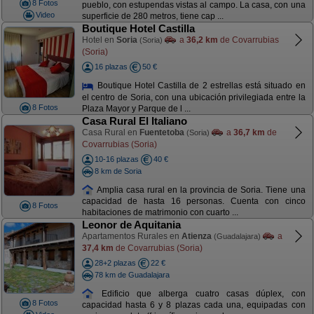
8 Fotos
pueblo, con estupendas vistas al campo. La casa, con una
Video
superficie de 280 metros, tiene cap ...
Boutique Hotel Castilla
Hotel en
Soria
a
36,2 km
de Covarrubias
(Soria)
(Soria)
16 plazas
50 €
Boutique Hotel Castilla de 2 estrellas está situado en
el centro de Soria, con una ubicación privilegiada entre la
8 Fotos
Plaza Mayor y Parque de l ...
Casa Rural El Italiano
Casa Rural en
Fuentetoba
a
36,7 km
de
(Soria)
Covarrubias (Soria)
10-16 plazas
40 €
8 km de Soria
Amplia casa rural en la provincia de Soria. Tiene una
capacidad de hasta 16 personas. Cuenta con cinco
8 Fotos
habitaciones de matrimonio con cuarto ...
Leonor de Aquitania
Apartamentos Rurales en
Atienza
a
(Guadalajara)
37,4 km
de Covarrubias (Soria)
28+2 plazas
22 €
78 km de Guadalajara
Edificio que alberga cuatro casas dúplex, con
8 Fotos
capacidad hasta 6 y 8 plazas cada una, equipadas con