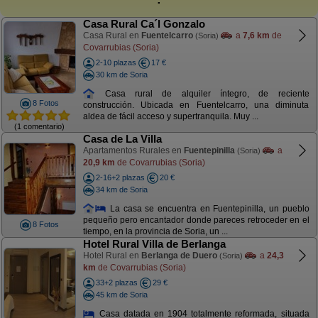
Casa Rural Ca´l Gonzalo
Casa Rural en
Fuentelcarro
a
7,6 km
de
(Soria)
Covarrubias (Soria)
2-10 plazas
17 €
30 km de Soria
Casa rural de alquiler íntegro, de reciente
8 Fotos
construcción. Ubicada en Fuentelcarro, una diminuta
aldea de fácil acceso y supertranquila. Muy ...
(1 comentario)
Casa de La Villa
Apartamentos Rurales en
Fuentepinilla
a
(Soria)
20,9 km
de Covarrubias (Soria)
2-16+2 plazas
20 €
34 km de Soria
La casa se encuentra en Fuentepinilla, un pueblo
pequeño pero encantador donde pareces retroceder en el
8 Fotos
tiempo, en la provincia de Soria, un ...
Hotel Rural Villa de Berlanga
Hotel Rural en
Berlanga de Duero
a
24,3
(Soria)
km
de Covarrubias (Soria)
33+2 plazas
29 €
45 km de Soria
Casa datada en 1904 totalmente reformada, situada