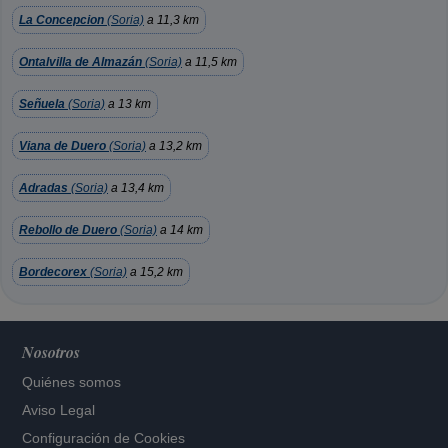
La Concepcion
(Soria)
a 11,3 km
Ontalvilla de Almazán
(Soria)
a 11,5 km
Señuela
(Soria)
a 13 km
Viana de Duero
(Soria)
a 13,2 km
Adradas
(Soria)
a 13,4 km
Rebollo de Duero
(Soria)
a 14 km
Bordecorex
(Soria)
a 15,2 km
Nosotros
Quiénes somos
Aviso Legal
Configuración de Cookies