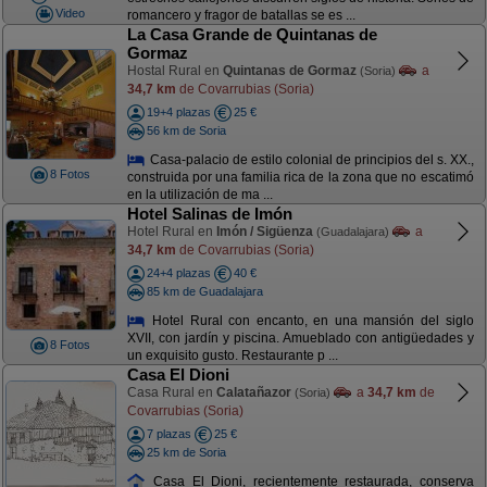
Video
romancero y fragor de batallas se es ...
La Casa Grande de Quintanas de
Gormaz
Hostal Rural en
Quintanas de Gormaz
a
(Soria)
34,7 km
de Covarrubias (Soria)
19+4 plazas
25 €
56 km de Soria
Casa-palacio de estilo colonial de principios del s. XX.,
8 Fotos
construida por una familia rica de la zona que no escatimó
en la utilización de ma ...
Hotel Salinas de Imón
Hotel Rural en
Imón / Sigüenza
a
(Guadalajara)
34,7 km
de Covarrubias (Soria)
24+4 plazas
40 €
85 km de Guadalajara
Hotel Rural con encanto, en una mansión del siglo
XVII, con jardín y piscina. Amueblado con antigüedades y
8 Fotos
un exquisito gusto. Restaurante p ...
Casa El Dioni
Casa Rural en
Calatañazor
a
34,7 km
de
(Soria)
Covarrubias (Soria)
7 plazas
25 €
25 km de Soria
Casa El Dioni, recientemente restaurada, conserva