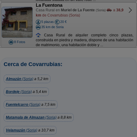
La Fuentona
Casa Rural en
Muriel de La Fuente
a
38,9
(Soria)
km
de Covarrubias (Soria)
5 plazas
20 €
35 km de Soria
Casa Rural de alquiler completo cinco plazas,
construida en piedra y madera, dispone de una habitación
8 Fotos
de matrimonio, una habitación doble y ...
Cerca de Covarrubias:
Almazán
(Soria)
a 5,2 km
Bordeje
(Soria)
a 5,4 km
Fuentelcarro
(Soria)
a 7,5 km
Matamala de Almazan
(Soria)
a 8,8 km
Velamazán
(Soria)
a 10,7 km