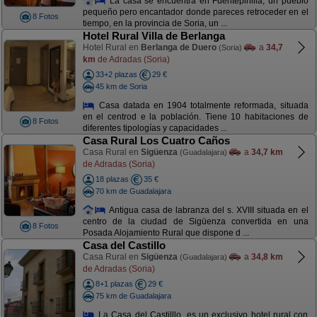
La casa se encuentra en Fuentepinilla, un pueblo
pequeño pero encantador donde pareces retroceder en el
8 Fotos
tiempo, en la provincia de Soria, un ...
Hotel Rural Villa de Berlanga
Hotel Rural en
Berlanga de Duero
a
34,7
(Soria)
km
de Adradas (Soria)
33+2 plazas
29 €
45 km de Soria
Casa datada en 1904 totalmente reformada, situada
en el centrod e la población. Tiene 10 habitaciones de
8 Fotos
diferentes tipologías y capacidades ...
Casa Rural Los Cuatro Caños
Casa Rural en
Sigüenza
a
34,7 km
(Guadalajara)
de Adradas (Soria)
18 plazas
35 €
70 km de Guadalajara
Antigua casa de labranza del s. XVIII situada en el
centro de la ciudad de Sigüenza convertida en una
8 Fotos
Posada Alojamiento Rural que dispone d ...
Casa del Castillo
Casa Rural en
Sigüenza
a
34,8 km
(Guadalajara)
de Adradas (Soria)
8+1 plazas
29 €
75 km de Guadalajara
La Casa del Castilllo, es un exclusivo hotel rural con