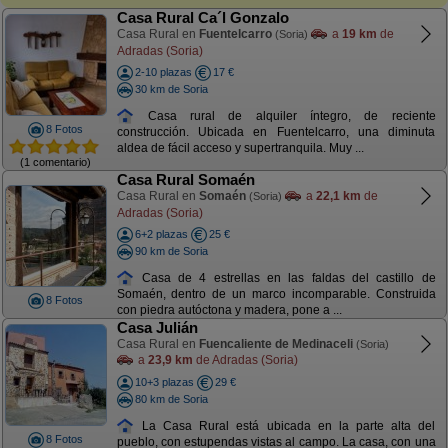
Casa Rural Ca´l Gonzalo
Casa Rural en
Fuentelcarro
a
19 km
de
(Soria)
Adradas (Soria)
2-10 plazas
17 €
30 km de Soria
Casa rural de alquiler íntegro, de reciente
8 Fotos
construcción. Ubicada en Fuentelcarro, una diminuta
aldea de fácil acceso y supertranquila. Muy ...
(1 comentario)
Casa Rural Somaén
Casa Rural en
Somaén
a
22,1 km
de
(Soria)
Adradas (Soria)
6+2 plazas
25 €
90 km de Soria
Casa de 4 estrellas en las faldas del castillo de
Somaén, dentro de un marco incomparable. Construida
8 Fotos
con piedra autóctona y madera, pone a ...
Casa Julián
Casa Rural en
Fuencaliente de Medinaceli
(Soria)
a
23,9 km
de Adradas (Soria)
10+3 plazas
29 €
80 km de Soria
La Casa Rural está ubicada en la parte alta del
8 Fotos
pueblo, con estupendas vistas al campo. La casa, con una