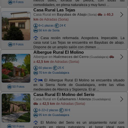
metros útiles, forrada de piedra, con todas las
8 Fotos
comodidades, en plena naturaleza y muy funci ...
Casa Rural Las Tejas
Casa Rural en
Bayubas de Abajo
a
40,3
(Soria)
km
de Adradas (Soria)
6+1 plazas
24 €
56 km de Soria
Casa recién reformada. Acogedora. Impecable. La
casa rural Las Tejas se encuentra en Bayubas de abajo.
8 Fotos
Dispone de un amplio salón con chimen ...
Albergue Rural El Molino
Albergue en
Huérmeces del Cerro
(Guadalajara)
a
42,5 km
de Adradas (Soria)
60 plazas
25 €
70 km de Guadalajara
El Albergue Rural El Molino se encuentra situado
en la Sierra Norte de Guadalajara, entre las villas
50 Fotos
medievales de Atienza y Sigüenza. El al ...
Casa Rural El Molino del Serio
Casa Rural en
Cañamares / Atienza
(Guadalajara)
a
42,5 km
de Adradas (Soria)
6-22+2 plazas
30 €
95 km de Guadalajara
El Molino del Serio es un alojamiento rural con
50 Fotos
encanto en plena naturaleza, el lugar ideal para