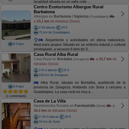
localidad situada en un valle rode ...
Centro Ecoturismo Albergue Rural
Barbatona
Albergue en
Barbatona / Sigüenza
(Guadalajara)
a
33,1 km
de Adradas (Soria)
2-55 plazas
24 €
75 km de Guadalajara
Alojamiento y actividades en plena naturaleza.
8 Fotos
Ideal para grupos Situado en un entorno natural y cultural
privilegiado, a escasos 6 kms de S ...
Casa Rural Alba Rural
Casa Rural en
Bordalba
a
33,7 km
de
(Zaragoza)
Adradas (Soria)
2-8+2 plazas
25 €
150 km de Zaragoza
Alba Rural, situada en Bordalba, pueblecito de la
8 Fotos
provincia de Zaragoza, limitando con Soria y cercano a
Guadalajara. La casa rural es muy a ...
(1 comentario)
Casa de La Villa
Apartamentos Rurales en
Fuentepinilla
a
(Soria)
34,1 km
de Adradas (Soria)
2-16+2 plazas
20 €
34 km de Soria