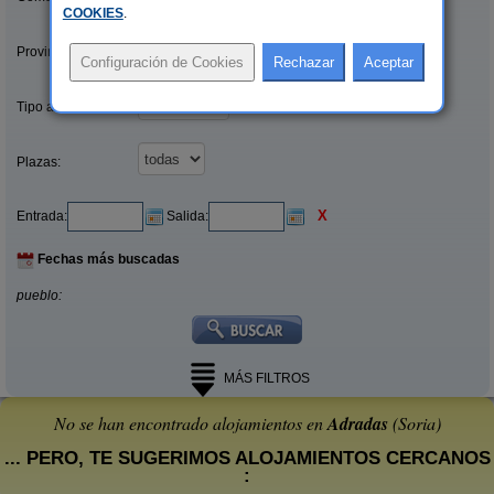
COOKIES
.
Provincias/Islas:
Tipo alquiler:
Plazas:
X
Entrada:
Salida:
Fechas más buscadas
pueblo:
MÁS FILTROS
No se han encontrado alojamientos en
Adradas
(Soria)
... PERO, TE SUGERIMOS ALOJAMIENTOS CERCANOS
: