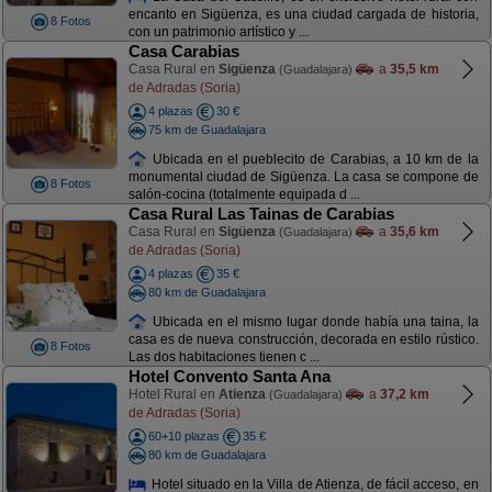
encanto en Sigüenza, es una ciudad cargada de historia,
8 Fotos
con un patrimonio artístico y ...
Casa Carabias
Casa Rural en
Sigüenza
a
35,5 km
(Guadalajara)
de Adradas (Soria)
4 plazas
30 €
75 km de Guadalajara
Ubicada en el pueblecito de Carabias, a 10 km de la
monumental ciudad de Sigüenza. La casa se compone de
8 Fotos
salón-cocina (totalmente equipada d ...
Casa Rural Las Tainas de Carabias
Casa Rural en
Sigüenza
a
35,6 km
(Guadalajara)
de Adradas (Soria)
4 plazas
35 €
80 km de Guadalajara
Ubicada en el mismo lugar donde había una taina, la
casa es de nueva construcción, decorada en estilo rústico.
8 Fotos
Las dos habitaciones tienen c ...
Hotel Convento Santa Ana
Hotel Rural en
Atienza
a
37,2 km
(Guadalajara)
de Adradas (Soria)
60+10 plazas
35 €
80 km de Guadalajara
Hotel situado en la Villa de Atienza, de fácil acceso, en