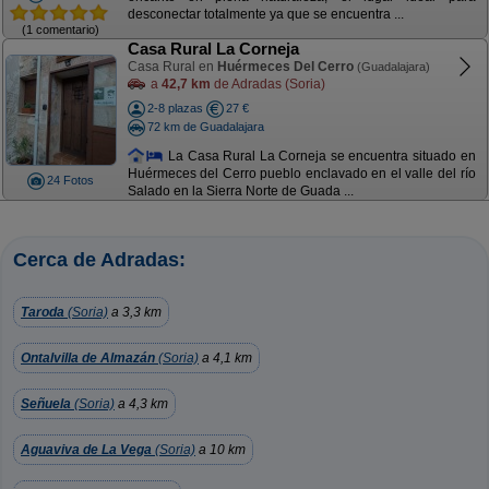
desconectar totalmente ya que se encuentra ...
(1 comentario)
Casa Rural La Corneja
Casa Rural en
Huérmeces Del Cerro
(Guadalajara)
a
42,7 km
de Adradas (Soria)
2-8 plazas
27 €
72 km de Guadalajara
La Casa Rural La Corneja se encuentra situado en
Huérmeces del Cerro pueblo enclavado en el valle del río
24 Fotos
Salado en la Sierra Norte de Guada ...
Cerca de Adradas:
Taroda
(Soria)
a 3,3 km
Ontalvilla de Almazán
(Soria)
a 4,1 km
Señuela
(Soria)
a 4,3 km
Aguaviva de La Vega
(Soria)
a 10 km