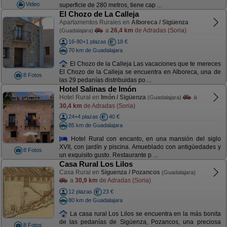
Video
superficie de 280 metros, tiene cap ...
El Chozo de La Calleja
Apartamentos Rurales en
Alboreca / Sigüenza
a
26,4 km
de Adradas (Soria)
(Guadalajara)
16-80+1 plazas
18 €
70 km de Guadalajara
El Chozo de la Calleja Las vacaciones que te mereces
El Chozo de la Calleja se encuentra en Alboreca, una de
8 Fotos
las 29 pedanías distribuidas po ...
Hotel Salinas de Imón
Hotel Rural en
Imón / Sigüenza
a
(Guadalajara)
30,4 km
de Adradas (Soria)
24+4 plazas
40 €
85 km de Guadalajara
Hotel Rural con encanto, en una mansión del siglo
XVII, con jardín y piscina. Amueblado con antigüedades y
8 Fotos
un exquisito gusto. Restaurante p ...
Casa Rural Los Lilos
Casa Rural en
Siguenza / Pozancos
(Guadalajara)
a
30,9 km
de Adradas (Soria)
12 plazas
23 €
80 km de Guadalajara
La casa rural Los Lilos se encuentra en la más bonita
de las pedanías de Sigüenza, Pozancos, una preciosa
8 Fotos