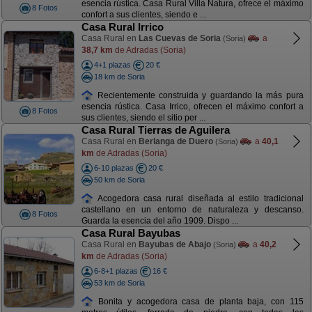
esencia rústica. Casa Rural Villa Natura, ofrece el máximo
8 Fotos
confort a sus clientes, siendo e ...
Casa Rural Irrico
Casa Rural en
Las Cuevas de Soria
a
(Soria)
38,7 km
de Adradas (Soria)
4+1 plazas
20 €
18 km de Soria
Recientemente construida y guardando la más pura
esencia rústica. Casa Irrico, ofrecen el máximo confort a
8 Fotos
sus clientes, siendo el sitio per ...
Casa Rural Tierras de Aguilera
Casa Rural en
Berlanga de Duero
a
40,1
(Soria)
km
de Adradas (Soria)
6-10 plazas
20 €
50 km de Soria
Acogedora casa rural diseñada al estilo tradicional
castellano en un entorno de naturaleza y descanso.
8 Fotos
Guarda la esencia del año 1909. Dispo ...
Casa Rural Bayubas
Casa Rural en
Bayubas de Abajo
a
40,2
(Soria)
km
de Adradas (Soria)
6-8+1 plazas
16 €
53 km de Soria
Bonita y acogedora casa de planta baja, con 115