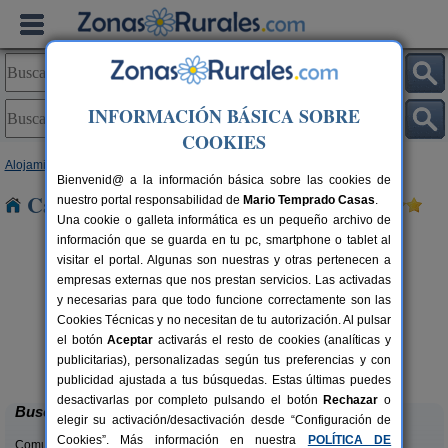
INFORMACIÓN BÁSICA SOBRE
COOKIES
Alojamientos
>
Castilla y León
>
Soria
> Adradas
Bienvenid@ a la información básica sobre las cookies de
Casas Rurales cerca de Adradas
nuestro portal responsabilidad de
Mario Temprado Casas
.
Una cookie o galleta informática es un pequeño archivo de
información que se guarda en tu pc, smartphone o tablet al
visitar el portal. Algunas son nuestras y otras pertenecen a
empresas externas que nos prestan servicios. Las activadas
y necesarias para que todo funcione correctamente son las
Cookies Técnicas y no necesitan de tu autorización. Al pulsar
el botón
Aceptar
activarás el resto de cookies (analíticas y
El Nido del Mirlo
rs.
14 pers.
publicitarias), personalizadas según tus preferencias y con
 €
35 €
Casarejos (Soria)
desde
publicidad ajustada a tus búsquedas. Estas últimas puedes
desactivarlas por completo pulsando el botón
Rechazar
o
Buscar
elegir su activación/desactivación desde “Configuración de
Cookies”. Más información en nuestra
POLÍTICA DE
Comunidades: