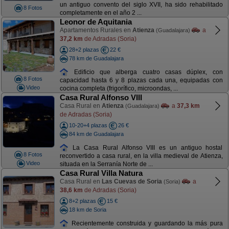
un antiguo convento del siglo XVII, ha sido rehabilitado
8 Fotos
completamente en el año 2 ...
Leonor de Aquitania
Apartamentos Rurales en
Atienza
a
(Guadalajara)
37,2 km
de Adradas (Soria)
28+2 plazas
22 €
78 km de Guadalajara
Edificio que alberga cuatro casas dúplex, con
8 Fotos
capacidad hasta 6 y 8 plazas cada una, equipadas con
Video
cocina completa (frigorífico, microondas, ...
Casa Rural Alfonso VIII
Casa Rural en
Atienza
a
37,3 km
(Guadalajara)
de Adradas (Soria)
10-20+4 plazas
26 €
84 km de Guadalajara
La Casa Rural Alfonso VIII es un antiguo hostal
8 Fotos
reconvertido a casa rural, en la villa medieval de Atienza,
Video
situada en la Serranía Norte de ...
Casa Rural Villa Natura
Casa Rural en
Las Cuevas de Soria
a
(Soria)
38,6 km
de Adradas (Soria)
8+2 plazas
15 €
18 km de Soria
Recientemente construida y guardando la más pura