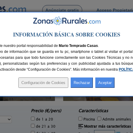
Anúnciate gratis
Acceso Propietar
Busca por pueblo
INFORMACIÓN BÁSICA SOBRE COOKIES
aceli
de Medinaceli
de nuestro portal responsabilidad de
Mario Temprado Casas
.
o de información que se guarda en tu pc, smartphone o tablet al visitar el port
ecesarias para que todo funcione correctamente son las Cookies Técnicas y no ne
rias), personalizadas según tus preferencias y con publicidad ajustada a tus búsq
sactivación desde “Configuración de Cookies”. Más información en nuestra
POLÍTI
La Galiana Loft Nature
Ca
6 pers.
2+1 pers.
25 €
75 €
Casarejos (Soria)
San
e
desde
Precio (€/pers)
Características
de 1 a 20
Piscina
Admite animales
de 21 a 30
Mostrar más características