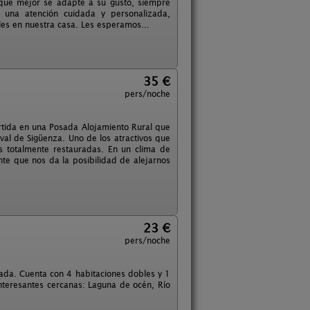
 que mejor se adapte a su gusto, siempre
e una atención cuidada y personalizada,
les en nuestra casa. Les esperamos...
35 €
pers/noche
ertida en una Posada Alojamiento Rural que
al de Sigüenza. Uno de los atractivos que
es totalmente restauradas. En un clima de
ente que nos da la posibilidad de alejarnos
23 €
pers/noche
mada. Cuenta con 4 habitaciones dobles y 1
nteresantes cercanas: Laguna de océn, Río