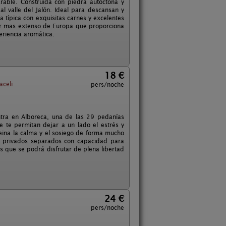
rable. Construida con piedra autóctona y
l valle del Jalón. Ideal para descansan y
a típica con exquisitas carnes y excelentes
inar mas extenso de Europa que proporciona
eriencia aromática.
18 €
celi
pers/noche
ntra en Alboreca, una de las 29 pedanías
ue te permitan dejar a un lado el estrés y
reina la calma y el sosiego de forma mucho
s privados separados con capacidad para
s que se podrá disfrutar de plena libertad
24 €
pers/noche