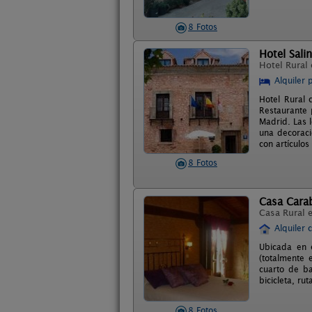
8 Fotos
Hotel Sali
Hotel Rural
Alquiler 
Hotel Rural 
Restaurante 
Madrid. Las 
una decoraci
con artículo
8 Fotos
Casa Cara
Casa Rural 
Alquiler 
Ubicada en 
(totalmente
cuarto de ba
bicicleta, rut
8 Fotos