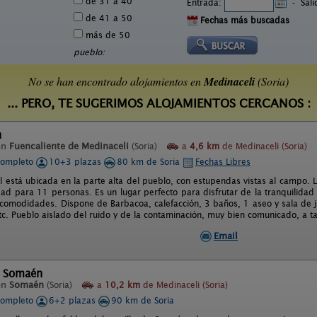
de 31 a 40
Entrada:
-
Sal
de 41 a 50
Fechas más buscadas
más de 50
pueblo:
No se han encontrado alojamientos en
Medinaceli
(Soria)
... PERO, TE SUGERIMOS ALOJAMIENTOS CERCANOS :
n
en
Fuencaliente de Medinaceli
(Soria)
a
4,6 km
de Medinaceli (Soria)
completo
10+3 plazas
80 km de Soria
Fechas Libres
l está ubicada en la parte alta del pueblo, con estupendas vistas al campo. 
dad para 11 personas. Es un lugar perfecto para disfrutar de la tranquilida
 comodidades. Dispone de Barbacoa, calefacción, 3 baños, 1 aseo y sala de j
tc. Pueblo aislado del ruido y de la contaminación, muy bien comunicado, a ta
Email
l Somaén
en
Somaén
(Soria)
a
10,2 km
de Medinaceli (Soria)
completo
6+2 plazas
90 km de Soria