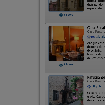
propia, prop
disfrutando
esperando ha
8 Fotos
Casa Rura
Casa Rural 
Alquil
Antigua casa
dispone de 8
descubrirán 
tranquilidad 
del estrés y 
8 Fotos
Refugio d
Casa Rural 
Alquiler 
Casa rural a
triple. Capa
dulce, salina