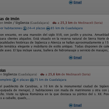
Email
nas de Imón
 en
Imón / Sigüenza
(Guadalajara)
a
25,3 km
de Medinaceli (Soria)
por habitaciones
24+4 plazas
85 km de Guadalajara
con encanto, en una mansión del siglo XVII, con jardín y piscina. Amuebla
para clientes alojados. Está situado en la reserva natural de Sierra Norte
localidades históricas de Sigüenza y Atienza se hallan aproximadamente a 15
ón temática elegante y mobiliario de estilo antiguo. Todas disponen de cale
s de aseo. El Spa incluye sauna, bañera de hidromasaje y servicio de masajes
Email
bias
en
Sigüenza
(Guadalajara)
a
25,6 km
de Medinaceli (Soria)
completo
4 plazas
75 km de Guadalajara
el pueblecito de Carabias, a 10 km de la monumental ciudad de Sigüen
 equipada de menaje), 2 habitaciones con mada de matrimonio y otra con
ño. Visite su Iglesia Románica en la que destaca su pórtico del s. XII. Po
as a caballo, quads,...
Email