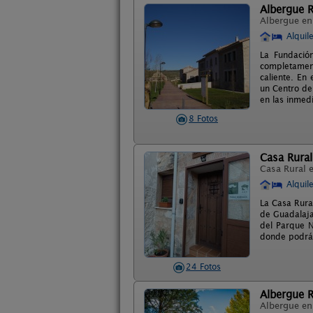
Albergue R
Albergue e
Alquil
La Fundació
completamen
caliente. En 
un Centro de 
en las inmed
8 Fotos
Casa Rural
Casa Rural 
Alquil
La Casa Rura
de Guadalajar
del Parque N
donde podrás
24 Fotos
Albergue R
Albergue e