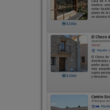
Casa de 4 es
madera, pone
visitar local
platos de la
un abanico d
8 Fotos
El Chozo d
Apartament
(Soria)
Alquiler 
El Chozo de 
distribuidas
poder gozar 
más asequib
cuatro perso
8 Fotos
y descanso.
Centro Ec
Albergue e
Alquil