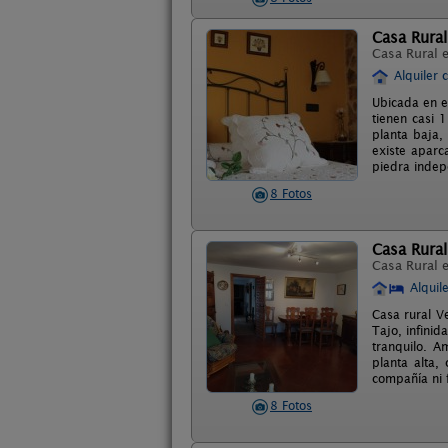
Casa Rural
Casa Rural 
Alquiler 
Ubicada en e
tienen casi 
planta baja,
existe aparc
piedra indep
8 Fotos
Casa Rura
Casa Rural 
Alquil
Casa rural V
Tajo, infinid
tranquilo. A
planta alta,
compañía ni f
8 Fotos