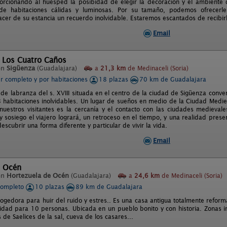
orcionando al huésped la posibidad de elegir la decoración y el ambiente
 de habitaciones cálidas y luminosas. Por su tamaño, podemos ofrecerl
cer de su estancia un recuerdo inolvidable. Estaremos escantados de recibir
Email
l Los Cuatro Caños
en
Sigüenza
(Guadalajara)
a
21,3 km
de Medinaceli (Soria)
er completo y por habitaciones
18 plazas
70 km de Guadalajara
 de labranza del s. XVIII situada en el centro de la ciudad de Sigüenza conv
 habitaciones inolvidables. Un lugar de sueños en medio de la Ciudad Mediev
nuestros visitantes es la cercanía y el contacto con las ciudades medieval
y sosiego el viajero logrará, un retroceso en el tiempo, y una realidad pres
descubrir una forma diferente y particular de vivir la vida.
Email
e Océn
en
Hortezuela de Océn
(Guadalajara)
a
24,6 km
de Medinaceli (Soria)
completo
10 plazas
89 km de Guadalajara
cogedora para huir del ruido y estres.. Es una casa antigua totalmente refor
cidad para 10 personas. Ubicada en un pueblo bonito y con historia. Zonas i
s de Saelices de la sal, cueva de los casares...