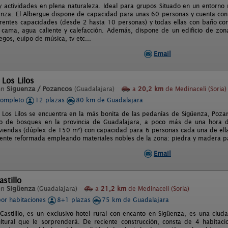
y actividades en plena naturaleza. Ideal para grupos Situado en un entorno na
nza. El Albergue dispone de capacidad para unas 60 personas y cuenta con u
ferentes capacidades (desde 2 hasta 10 personas) y todas ellas con baño c
cama, agua caliente y calefacción. Además, dispone de un edificio de zonas
gos, euipo de música, tv etc...
Email
 Los Lilos
en
Siguenza / Pozancos
(Guadalajara)
a
20,2 km
de Medinaceli (Soria)
completo
12 plazas
80 km de Guadalajara
l Los Lilos se encuentra en la más bonita de las pedanías de Sigüenza, Poza
do de bosques en la provincia de Guadalajara, a poco más de una hora 
iviendas (dúplex de 150 m²) con capacidad para 6 personas cada una de ella
nte reformada empleando materiales nobles de la zona: piedra y madera pa
Email
astillo
en
Sigüenza
(Guadalajara)
a
21,2 km
de Medinaceli (Soria)
por habitaciones
8+1 plazas
75 km de Guadalajara
Castilllo, es un exclusivo hotel rural con encanto en Sigüenza, es una ciud
cultural que le sorprenderá. De reciente construcción, consta de 4 habita