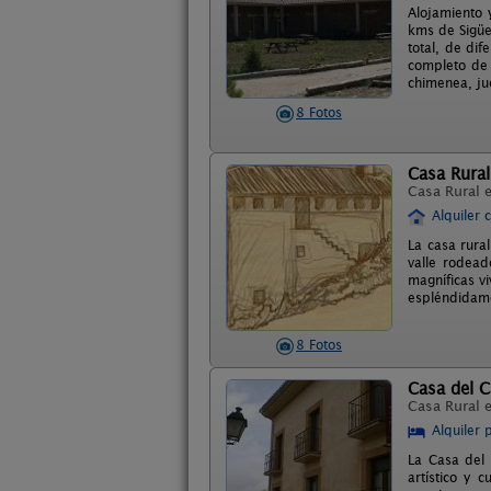
Alojamiento 
kms de Sigüe
total, de di
completo de 
chimenea, jue
8 Fotos
Casa Rural
Casa Rural 
Alquiler 
La casa rura
valle rodea
magníficas v
espléndidame
8 Fotos
Casa del C
Casa Rural 
Alquiler 
La Casa del 
artístico y 