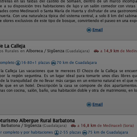
trellas en las faldas del castillo de Somaén, dentro de un marco incompa
 a su disposición tres habitaciones de lujo y un salón comedor con vistas a
idades como Medinaceli o Santa María de Huerta y disfrutar de una gastronomí
 huerta. Con una naturaleza típica del sistema central, a solo 8 km del sab
e olores exclusivos de este tipo de bosque, convirtiendo el paseo en una exp
Email
e La Calleja
os Rurales en
Alboreca / Sigüenza
(Guadalajara)
a
14,9 km
de Medina
completo
16-80+1 plazas
70 km de Guadalajara
la Calleja Las vacaciones que te mereces El Chozo de la Calleja se encue
 por la región seguntina. Es un lugar ideal para tomarte unos días libres q
de la tranquilidad de no llevar más cargas en un entorno natural en el que 
le que en un hotel. Descripción la casa se compone de dos apartamento
nas con cocina, salón, baño, una habitación doble y otra de matrimonio, en lo
Email
oturismo Albergue Rural Barbatona
n
Barbatona / Sigüenza
(Guadalajara)
a
16,8 km
de Medinaceli (Soria)
er completo y por habitaciones
2-55 plazas
75 km de Guadalajara