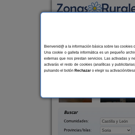
Busca por alojamiento
Alojamientos
>
Castilla y León
>
Soria
> Medin
Casas Rurales cerca 
Bienvenid@ a la información básica sobre las cookies 
Una cookie o galleta informática es un pequeño archiv
externas que nos prestan servicios. Las activadas y n
activarás el resto de cookies (analíticas y publicita
pulsando el botón
Rechazar
o elegir su activación/de
 Mirlo
Casa Rural Julito
14 pers.
8-1
35 €
Soria)
Garray (Soria)
desde
desd
Buscar
Comunidades:
Provincias/Islas: