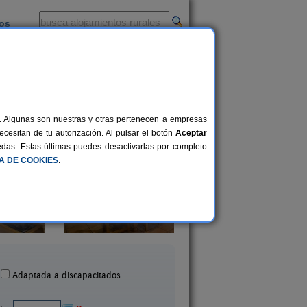
ios
-
al. Algunas son nuestras y otras pertenecen a empresas
cesitan de tu autorización. Al pulsar el botón
Aceptar
uedas. Estas últimas puedes desactivarlas por completo
CA DE COOKIES
.
sa Rural Fuente del Pino
Casa Urbión - Pinares d
6+1 pers.
12 €
 Leonardo de Yague (Soria)
Covaleda (Soria)
desde
Adaptada a discapacitados