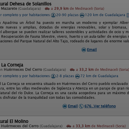
ural Dehesa de Solanillos
n
Mazarete
(Guadalajara)
a
29,9 km
de Medinaceli (Soria)
er completo y por habitaciones
20-90 plazas
120 km de Guadalajara
n Apadrina un Árbol ha puesto en marcha un moderno y ejemplar Albergu
te nuevas y amplias, dotadas de energías renovables, solar y biomasa,
el albergue se pueden realizar talleres sostenibles y actividades de ocio y m
Recuperación de Fauna Silvestre, vivero, huerto y un aula-taller de energías
iaciones del Parque Natural del Alto Tajo, rodeado de lugares de enorme valor
Email
 La Corneja
en
Huérmeces Del Cerro
(Guadalajara)
a
33,2 km
de Medinaceli (Soria
er completo y por habitaciones
2-8 plazas
72 km de Guadalajara
l La Corneja se encuentra situado en Huérmeces del Cerro pueblo enclavado en 
a, entre las villas medievales de Sigüenza y Atienza en un paraje de gran ri
atural del río Dulce. La Corneja es una casita acogedora para un máximo de
 disfrutar de la tranquilidad con todas las comodidades.
Email
676..Ver teléfono
ural El Molino
n
Huérmeces del Cerro
(Guadalajara)
a
33,3 km
de Medinaceli (Soria)