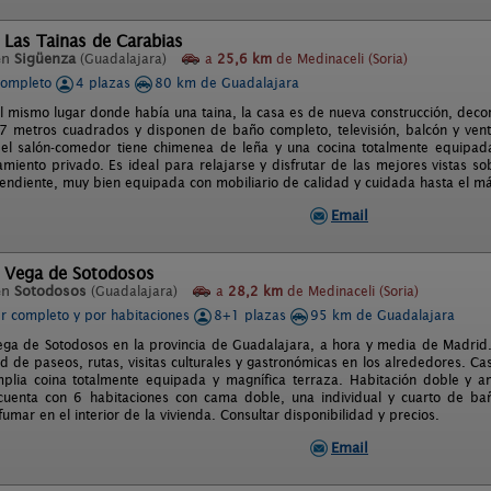
 Las Tainas de Carabias
en
Sigüenza
(Guadalajara)
a
25,6 km
de Medinaceli (Soria)
completo
4 plazas
80 km de Guadalajara
l mismo lugar donde había una taina, la casa es de nueva construcción, decora
17 metros cuadrados y disponen de baño completo, televisión, balcón y vent
 el salón-comedor tiene chimenea de leña y una cocina totalmente equipada
amiento privado. Es ideal para relajarse y disfrutar de las mejores vistas so
endiente, muy bien equipada con mobiliario de calidad y cuidada hasta el má
Email
l Vega de Sotodosos
en
Sotodosos
(Guadalajara)
a
28,2 km
de Medinaceli (Soria)
er completo y por habitaciones
8+1 plazas
95 km de Guadalajara
ega de Sotodosos en la provincia de Guadalajara, a hora y media de Madrid. 
ad de paseos, rutas, visitas culturales y gastronómicas en los alrededores. 
mplia coina totalmente equipada y magnífica terraza. Habitación doble y 
 cuenta con 6 habitaciones con cama doble, una individual y cuarto de b
umar en el interior de la vivienda. Consultar disponibilidad y precios.
Email