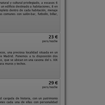
tural y cultural privilegiado, a escasos 6
n edificio destinado a habitaciones, 8 en
ompleto dentro de cada habitación, menaje
 comunes con salón-bar, futbolín, billar,
23 €
pers/noche
ncos, una preciosa localidad situada en un
de Madrid. Ponemos a tu disposición dos
s, que se ubican en una casona del s. XIX
ra muros y techos.
29 €
pers/noche
ad cargada de historia, con un patrimonio
ciones cada una de ellas con personalidad