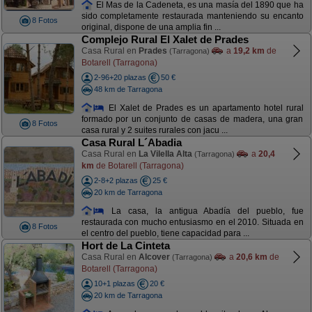
El Mas de la Cadeneta, es una masía del 1890 que ha
sido completamente restaurada manteniendo su encanto
8 Fotos
original, dispone de una amplia fin ...
Complejo Rural El Xalet de Prades
Casa Rural en
Prades
a
19,2 km
de
(Tarragona)
Botarell (Tarragona)
2-96+20 plazas
50 €
48 km de Tarragona
El Xalet de Prades es un apartamento hotel rural
formado por un conjunto de casas de madera, una gran
8 Fotos
casa rural y 2 suites rurales con jacu ...
Casa Rural L´Abadia
Casa Rural en
La Vilella Alta
a
20,4
(Tarragona)
km
de Botarell (Tarragona)
2-8+2 plazas
25 €
20 km de Tarragona
La casa, la antigua Abadía del pueblo, fue
restaurada con mucho entusiasmo en el 2010. Situada en
8 Fotos
el centro del pueblo, tiene capacidad para ...
Hort de La Cinteta
Casa Rural en
Alcover
a
20,6 km
de
(Tarragona)
Botarell (Tarragona)
10+1 plazas
20 €
20 km de Tarragona