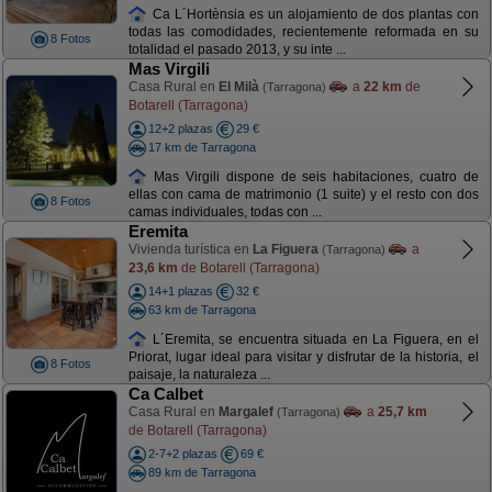
Ca L´Hortènsia es un alojamiento de dos plantas con
todas las comodidades, recientemente reformada en su
8 Fotos
totalidad el pasado 2013, y su inte ...
Mas Virgili
Casa Rural en
El Milà
a
22 km
de
(Tarragona)
Botarell (Tarragona)
12+2 plazas
29 €
17 km de Tarragona
Mas Virgili dispone de seis habitaciones, cuatro de
ellas con cama de matrimonio (1 suite) y el resto con dos
8 Fotos
camas individuales, todas con ...
Eremita
Vivienda turística en
La Figuera
a
(Tarragona)
23,6 km
de Botarell (Tarragona)
14+1 plazas
32 €
63 km de Tarragona
L´Eremita, se encuentra situada en La Figuera, en el
Priorat, lugar ideal para visitar y disfrutar de la historia, el
8 Fotos
paisaje, la naturaleza ...
Ca Calbet
Casa Rural en
Margalef
a
25,7 km
(Tarragona)
de Botarell (Tarragona)
2-7+2 plazas
69 €
89 km de Tarragona