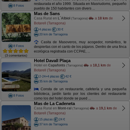
restaurada el año 1999. Situada en Masriudoms, pequeño
8 Fotos
pueblo de 150 habitantes con divers ...
Mas de Sans
Casa Rural en
L´Albiol
a
18 km
de
(Tarragona)
Botarell (Tarragona)
4 plazas
30 €
20 km de Tarragona
Casita de Masoveros, muy acogedor, romántico, te
8 Fotos
despiertas con el canto de los pájaros. Dentro de una finca
ecológica registrada con CCPAE, ...
(3 comentarios)
Hotel Davall Plaça
Hotel en
Capafonts
a
18,1 km
de
(Tarragona)
Botarell (Tarragona)
2-24+4 plazas
42 €
35 km de Tarragona
Consta de un restaurante, cafetería y una pequeña
biblioteca, jardín tanto por los clientes del restaurante
8 Fotos
como los del hotel donde se pued ...
Mas de La Cadeneta
Casa Rural en
Mont-ral
a
19,1 km
de
(Tarragona)
Botarell (Tarragona)
15 plazas
24 €
37 km de Tarragona