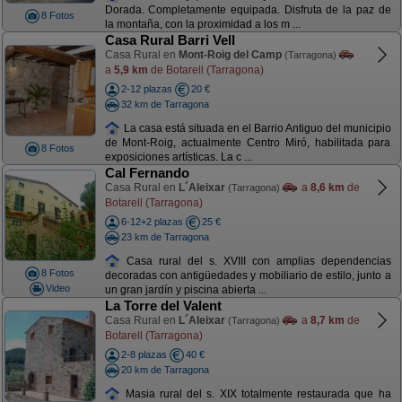
Dorada. Completamente equipada. Disfruta de la paz de
8 Fotos
la montaña, con la proximidad a los m ...
Casa Rural Barri Vell
Casa Rural en
Mont-Roig del Camp
(Tarragona)
a
5,9 km
de Botarell (Tarragona)
2-12 plazas
20 €
32 km de Tarragona
La casa está situada en el Barrio Antiguo del municipio
de Mont-Roig, actualmente Centro Miró, habilitada para
8 Fotos
exposiciones artísticas. La c ...
Cal Fernando
Casa Rural en
L´Aleixar
a
8,6 km
de
(Tarragona)
Botarell (Tarragona)
6-12+2 plazas
25 €
23 km de Tarragona
Casa rural del s. XVIII con amplias dependencias
8 Fotos
decoradas con antigüedades y mobiliario de estilo, junto a
Video
un gran jardín y piscina abierta ...
La Torre del Valent
Casa Rural en
L´Aleixar
a
8,7 km
de
(Tarragona)
Botarell (Tarragona)
2-8 plazas
40 €
20 km de Tarragona
Masia rural del s. XIX totalmente restaurada que ha