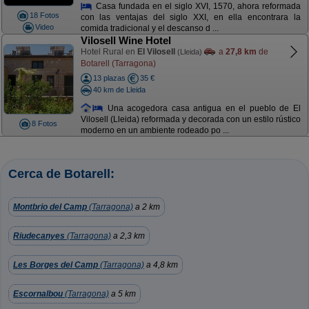
Casa fundada en el siglo XVI, 1570, ahora reformada
18 Fotos
con las ventajas del siglo XXI, en ella encontrara la
Video
comida tradicional y el descanso d ...
Vilosell Wine Hotel
Hotel Rural en
El Vilosell
a
27,8 km
de
(Lleida)
Botarell (Tarragona)
13 plazas
35 €
40 km de Lleida
Una acogedora casa antigua en el pueblo de El
Vilosell (Lleida) reformada y decorada con un estilo rústico
8 Fotos
moderno en un ambiente rodeado po ...
Cerca de Botarell:
Montbrio del Camp
(Tarragona)
a 2 km
Riudecanyes
(Tarragona)
a 2,3 km
Les Borges del Camp
(Tarragona)
a 4,8 km
Escornalbou
(Tarragona)
a 5 km