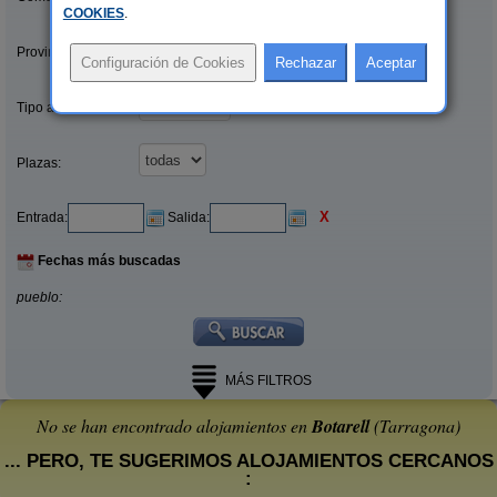
COOKIES
.
Provincias/Islas:
Tipo alquiler:
Plazas:
X
Entrada:
Salida:
Fechas más buscadas
pueblo:
MÁS FILTROS
No se han encontrado alojamientos en
Botarell
(Tarragona)
... PERO, TE SUGERIMOS ALOJAMIENTOS CERCANOS
: