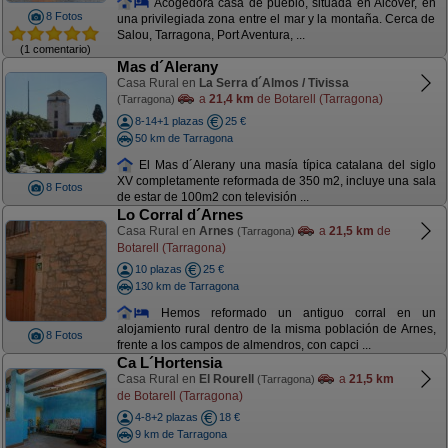
Acogedora casa de pueblo, situada en Alcover, en
8 Fotos
una privilegiada zona entre el mar y la montaña. Cerca de
Salou, Tarragona, Port Aventura, ...
(1 comentario)
Mas d´Alerany
Casa Rural en
La Serra d´Almos / Tivissa
a
21,4 km
de Botarell (Tarragona)
(Tarragona)
8-14+1 plazas
25 €
50 km de Tarragona
El Mas d´Alerany una masía típica catalana del siglo
XV completamente reformada de 350 m2, incluye una sala
8 Fotos
de estar de 100m2 con televisión ...
Lo Corral d´Arnes
Casa Rural en
Arnes
a
21,5 km
de
(Tarragona)
Botarell (Tarragona)
10 plazas
25 €
130 km de Tarragona
Hemos reformado un antiguo corral en un
alojamiento rural dentro de la misma población de Arnes,
8 Fotos
frente a los campos de almendros, con capci ...
Ca L´Hortensia
Casa Rural en
El Rourell
a
21,5 km
(Tarragona)
de Botarell (Tarragona)
4-8+2 plazas
18 €
9 km de Tarragona