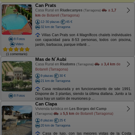
Can Prats
Casa Rural en
Riudecanyes
a
1,7
(Tarragona)
km
de Botarell (Tarragona)
12-30 plazas
45 €
32 km de Tarragona
Villas Can Prats son 4 Magníficos chalets individuales
8 Fotos
con capacidad para 8-53 personas, todos con piscina,
Video
jardín, barbacoa, parque infanti ...
(1 comentario)
Mas de N´Aubi
Casa Rural en
Riudoms
a
3,4 km
de
(Tarragona)
Botarell (Tarragona)
9 plazas
30 €
21 km de Tarragona
Casa restaurada y en funcionamiento de sde 1991.
Dispone de 3 plantas, siendo la última diafana. Junto a la
8 Fotos
casa hay un salón de reuniones p ...
Can Clapa
Vivienda turística en
Les Borges del Camp
a
5,5 km
de Botarell (Tarragona)
(Tarragona)
8 plazas
25 €
20 km de Tarragona
Casa de lujo, con las mejores vistas de la Costa