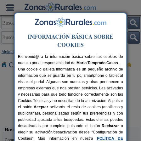
INFORMACIÓN BÁSICA SOBRE
COOKIES
Alojamientos
>
Cataluña
>
Tarragona
> Botarell
Bienvenid@ a la información básica sobre las cookies de
Casas Rurales cerca de Botarell
nuestro portal responsabilidad de
Mario Temprado Casas
.
Una cookie o galleta informática es un pequeño archivo de
información que se guarda en tu pc, smartphone o tablet al
visitar el portal. Algunas son nuestras y otras pertenecen a
empresas externas que nos prestan servicios. Las activadas
y necesarias para que todo funcione correctamente son las
Cookies Técnicas y no necesitan de tu autorización. Al pulsar
el botón
Aceptar
activarás el resto de cookies (analíticas y
Ca Calbet
rs.
2-7+2 pers.
publicitarias), personalizadas según tus preferencias y con
 €
69 €
Margalef (Tarragona)
desde
publicidad ajustada a tus búsquedas. Estas últimas puedes
desactivarlas por completo pulsando el botón
Rechazar
o
Buscar
elegir su activación/desactivación desde “Configuración de
Cookies”. Más información en nuestra
POLÍTICA DE
Comunidades: