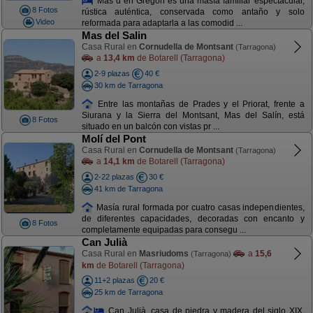
Mas d´en Gregori es una masía familiar espectacular,
8 Fotos
rústica auténtica, conservada como antaño y solo
Video
reformada para adaptarla a las comodid ...
Mas del Salin
Casa Rural en
Cornudella de Montsant
(Tarragona)
a
13,4 km
de Botarell (Tarragona)
2-9 plazas
40 €
30 km de Tarragona
Entre las montañas de Prades y el Priorat, frente a
Siurana y la Sierra del Montsant, Mas del Salín, está
8 Fotos
situado en un balcón con vistas pr ...
Molí del Pont
Casa Rural en
Cornudella de Montsant
(Tarragona)
a
14,1 km
de Botarell (Tarragona)
2-22 plazas
30 €
41 km de Tarragona
Masía rural formada por cuatro casas independientes,
de diferentes capacidades, decoradas con encanto y
8 Fotos
completamente equipadas para consegu ...
Can Julià
Casa Rural en
Masriudoms
a
15,6
(Tarragona)
km
de Botarell (Tarragona)
11+2 plazas
20 €
25 km de Tarragona
Can Julià, casa de piedra y madera del siglo XIX,