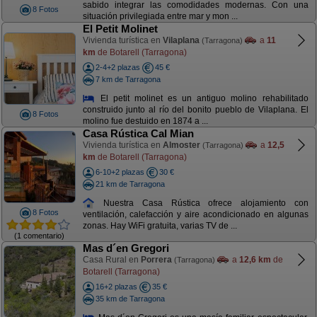
sabido integrar las comodidades modernas. Con una
8 Fotos
situación privilegiada entre mar y mon ...
El Petit Molinet
Vivienda turística en
Vilaplana
a
11
(Tarragona)
km
de Botarell (Tarragona)
2-4+2 plazas
45 €
7 km de Tarragona
El petit molinet es un antiguo molino rehabilitado
construido junto al río del bonito pueblo de Vilaplana. El
8 Fotos
molino fue destuido en 1874 a ...
Casa Rústica Cal Mian
Vivienda turística en
Almoster
a
12,5
(Tarragona)
km
de Botarell (Tarragona)
6-10+2 plazas
30 €
21 km de Tarragona
Nuestra Casa Rústica ofrece alojamiento con
8 Fotos
ventilación, calefacción y aire acondicionado en algunas
zonas. Hay WiFi gratuita, varias TV de ...
(1 comentario)
Mas d´en Gregori
Casa Rural en
Porrera
a
12,6 km
de
(Tarragona)
Botarell (Tarragona)
16+2 plazas
35 €
35 km de Tarragona