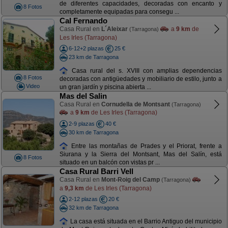
de diferentes capacidades, decoradas con encanto y
8 Fotos
completamente equipadas para consegu ...
Cal Fernando
Casa Rural en
L´Aleixar
a
9 km
de
(Tarragona)
Les Irles (Tarragona)
6-12+2 plazas
25 €
23 km de Tarragona
Casa rural del s. XVIII con amplias dependencias
8 Fotos
decoradas con antigüedades y mobiliario de estilo, junto a
Video
un gran jardín y piscina abierta ...
Mas del Salin
Casa Rural en
Cornudella de Montsant
(Tarragona)
a
9 km
de Les Irles (Tarragona)
2-9 plazas
40 €
30 km de Tarragona
Entre las montañas de Prades y el Priorat, frente a
Siurana y la Sierra del Montsant, Mas del Salín, está
8 Fotos
situado en un balcón con vistas pr ...
Casa Rural Barri Vell
Casa Rural en
Mont-Roig del Camp
(Tarragona)
a
9,3 km
de Les Irles (Tarragona)
2-12 plazas
20 €
32 km de Tarragona
La casa está situada en el Barrio Antiguo del municipio