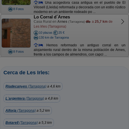
Una acogedora casa antigua en el pueblo de El
Vilosell (Lleida) reformada y decorada con un estilo rústico
8 Fotos
moderno en un ambiente rodeado po ...
Lo Corral d´Arnes
Casa Rural en
Arnes
a
25,7 km
de
(Tarragona)
Les Irles (Tarragona)
10 plazas
25 €
130 km de Tarragona
Hemos reformado un antiguo corral en un
alojamiento rural dentro de la misma población de Arnes,
8 Fotos
frente a los campos de almendros, con capci ...
Cerca de Les Irles:
Riudecanyes
(Tarragona)
a 4,6 km
L´argentera
(Tarragona)
a 4,8 km
Alforja
(Tarragona)
a 5,2 km
Botarell
(Tarragona)
a 5,3 km