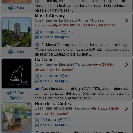
L´Eremita, se encuentra situada en La Figuera, en el
Priorat, lugar ideal para visitar y disfrutar de la historia, el
8 Fotos
paisaje, la naturaleza ...
Mas d´Alerany
Casa Rural en
La Serra d´Almos / Tivissa
a
19,6 km
de Les Irles (Tarragona)
(Tarragona)
8-14+1 plazas
25 €
50 km de Tarragona
El Mas d´Alerany una masía típica catalana del siglo
XV completamente reformada de 350 m2, incluye una sala
8 Fotos
de estar de 100m2 con televisión ...
Ca Calbet
Casa Rural en
Margalef
a
20,4 km
(Tarragona)
de Les Irles (Tarragona)
2-7+2 plazas
69 €
89 km de Tarragona
Casa fundada en el siglo XVI, 1570, ahora reformada
18 Fotos
con las ventajas del siglo XXI, en ella encontrara la
Video
comida tradicional y el descanso d ...
Hort de La Cinteta
Casa Rural en
Alcover
a
21,2 km
de
(Tarragona)
Les Irles (Tarragona)
10+1 plazas
20 €
20 km de Tarragona
Acogedora casa de pueblo, situada en Alcover, en