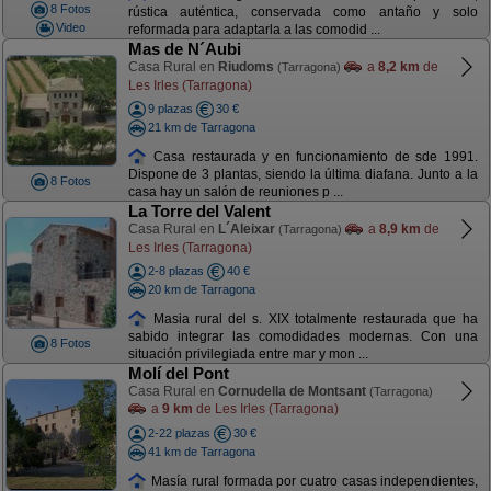
8 Fotos
rústica auténtica, conservada como antaño y solo
Video
reformada para adaptarla a las comodid ...
Mas de N´Aubi
Casa Rural en
Riudoms
a
8,2 km
de
(Tarragona)
Les Irles (Tarragona)
9 plazas
30 €
21 km de Tarragona
Casa restaurada y en funcionamiento de sde 1991.
Dispone de 3 plantas, siendo la última diafana. Junto a la
8 Fotos
casa hay un salón de reuniones p ...
La Torre del Valent
Casa Rural en
L´Aleixar
a
8,9 km
de
(Tarragona)
Les Irles (Tarragona)
2-8 plazas
40 €
20 km de Tarragona
Masia rural del s. XIX totalmente restaurada que ha
sabido integrar las comodidades modernas. Con una
8 Fotos
situación privilegiada entre mar y mon ...
Molí del Pont
Casa Rural en
Cornudella de Montsant
(Tarragona)
a
9 km
de Les Irles (Tarragona)
2-22 plazas
30 €
41 km de Tarragona
Masía rural formada por cuatro casas independientes,