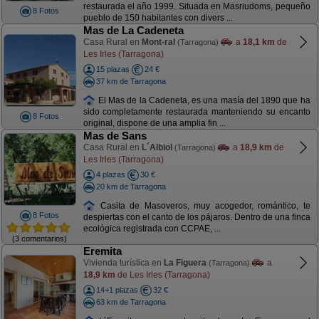
restaurada el año 1999. Situada en Masriudoms, pequeño
8 Fotos
pueblo de 150 habitantes con divers ...
Mas de La Cadeneta
Casa Rural en
Mont-ral
a
18,1 km
de
(Tarragona)
Les Irles (Tarragona)
15 plazas
24 €
37 km de Tarragona
El Mas de la Cadeneta, es una masía del 1890 que ha
sido completamente restaurada manteniendo su encanto
8 Fotos
original, dispone de una amplia fin ...
Mas de Sans
Casa Rural en
L´Albiol
a
18,9 km
de
(Tarragona)
Les Irles (Tarragona)
4 plazas
30 €
20 km de Tarragona
Casita de Masoveros, muy acogedor, romántico, te
8 Fotos
despiertas con el canto de los pájaros. Dentro de una finca
ecológica registrada con CCPAE, ...
(3 comentarios)
Eremita
Vivienda turística en
La Figuera
a
(Tarragona)
18,9 km
de Les Irles (Tarragona)
14+1 plazas
32 €
63 km de Tarragona