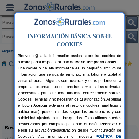
INFORMACIÓN BÁSICA SOBRE
COOKIES
Alojamientos
>
Cataluña
>
Tarragona
> Les Irles
Bienvenid@ a la información básica sobre las cookies de
Casas Rurales cerca de Les Irles
nuestro portal responsabilidad de
Mario Temprado Casas
.
Una cookie o galleta informática es un pequeño archivo de
información que se guarda en tu pc, smartphone o tablet al
visitar el portal. Algunas son nuestras y otras pertenecen a
empresas externas que nos prestan servicios. Las activadas
y necesarias para que todo funcione correctamente son las
Cookies Técnicas y no necesitan de tu autorización. Al pulsar
el botón
Aceptar
activarás el resto de cookies (analíticas y
Lo Trabucador Alojamiento Rural
rs.
2-20 pers.
publicitarias), personalizadas según tus preferencias y con
 €
25 €
Poble Nou del Delta (Tarragona)
desde
publicidad ajustada a tus búsquedas. Estas últimas puedes
desactivarlas por completo pulsando el botón
Rechazar
o
Buscar
elegir su activación/desactivación desde “Configuración de
Cookies”. Más información en nuestra
POLÍTICA DE
Comunidades: