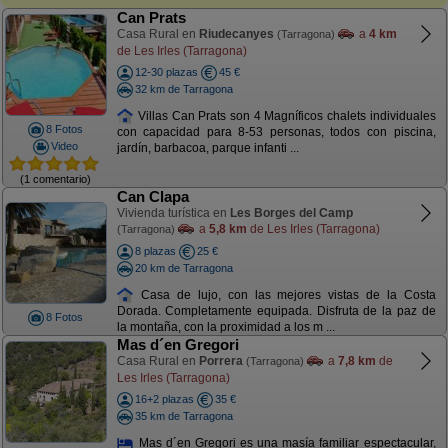
Can Prats
Casa Rural en
Riudecanyes
a
4 km
(Tarragona)
de Les Irles (Tarragona)
12-30 plazas
45 €
32 km de Tarragona
Villas Can Prats son 4 Magníficos chalets individuales
8 Fotos
con capacidad para 8-53 personas, todos con piscina,
Video
jardín, barbacoa, parque infanti ...
(1 comentario)
Can Clapa
Vivienda turística en
Les Borges del Camp
a
5,8 km
de Les Irles (Tarragona)
(Tarragona)
8 plazas
25 €
20 km de Tarragona
Casa de lujo, con las mejores vistas de la Costa
Dorada. Completamente equipada. Disfruta de la paz de
8 Fotos
la montaña, con la proximidad a los m ...
Mas d´en Gregori
Casa Rural en
Porrera
a
7,8 km
de
(Tarragona)
Les Irles (Tarragona)
16+2 plazas
35 €
35 km de Tarragona
Mas d´en Gregori es una masía familiar espectacular,