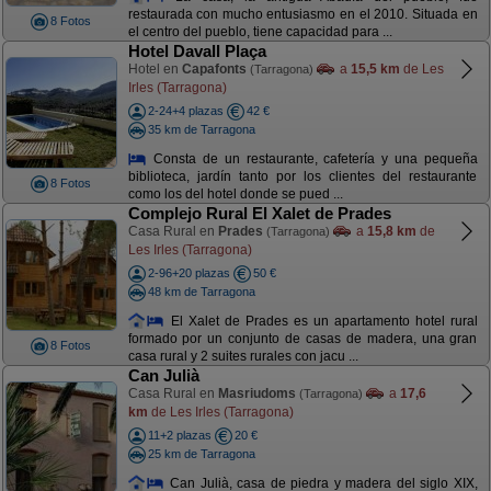
restaurada con mucho entusiasmo en el 2010. Situada en
8 Fotos
el centro del pueblo, tiene capacidad para ...
Hotel Davall Plaça
Hotel en
Capafonts
a
15,5 km
de Les
(Tarragona)
Irles (Tarragona)
2-24+4 plazas
42 €
35 km de Tarragona
Consta de un restaurante, cafetería y una pequeña
biblioteca, jardín tanto por los clientes del restaurante
8 Fotos
como los del hotel donde se pued ...
Complejo Rural El Xalet de Prades
Casa Rural en
Prades
a
15,8 km
de
(Tarragona)
Les Irles (Tarragona)
2-96+20 plazas
50 €
48 km de Tarragona
El Xalet de Prades es un apartamento hotel rural
formado por un conjunto de casas de madera, una gran
8 Fotos
casa rural y 2 suites rurales con jacu ...
Can Julià
Casa Rural en
Masriudoms
a
17,6
(Tarragona)
km
de Les Irles (Tarragona)
11+2 plazas
20 €
25 km de Tarragona
Can Julià, casa de piedra y madera del siglo XIX,