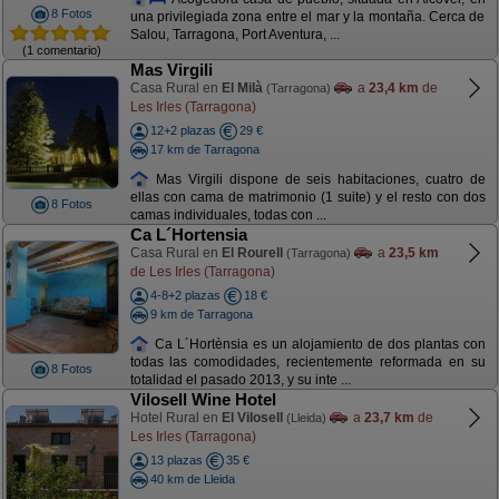
8 Fotos
una privilegiada zona entre el mar y la montaña. Cerca de
Salou, Tarragona, Port Aventura, ...
(1 comentario)
Mas Virgili
Casa Rural en
El Milà
a
23,4 km
de
(Tarragona)
Les Irles (Tarragona)
12+2 plazas
29 €
17 km de Tarragona
Mas Virgili dispone de seis habitaciones, cuatro de
ellas con cama de matrimonio (1 suite) y el resto con dos
8 Fotos
camas individuales, todas con ...
Ca L´Hortensia
Casa Rural en
El Rourell
a
23,5 km
(Tarragona)
de Les Irles (Tarragona)
4-8+2 plazas
18 €
9 km de Tarragona
Ca L´Hortènsia es un alojamiento de dos plantas con
todas las comodidades, recientemente reformada en su
8 Fotos
totalidad el pasado 2013, y su inte ...
Vilosell Wine Hotel
Hotel Rural en
El Vilosell
a
23,7 km
de
(Lleida)
Les Irles (Tarragona)
13 plazas
35 €
40 km de Lleida