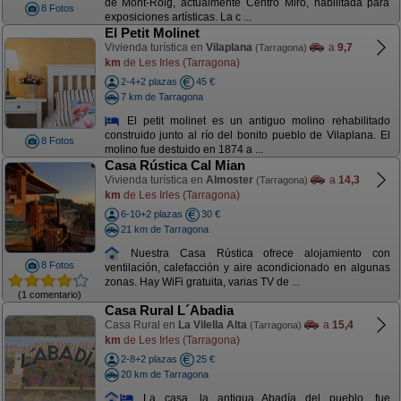
de Mont-Roig, actualmente Centro Miró, habilitada para
8 Fotos
exposiciones artísticas. La c ...
El Petit Molinet
Vivienda turística en
Vilaplana
a
9,7
(Tarragona)
km
de Les Irles (Tarragona)
2-4+2 plazas
45 €
7 km de Tarragona
El petit molinet es un antiguo molino rehabilitado
construido junto al río del bonito pueblo de Vilaplana. El
8 Fotos
molino fue destuido en 1874 a ...
Casa Rústica Cal Mian
Vivienda turística en
Almoster
a
14,3
(Tarragona)
km
de Les Irles (Tarragona)
6-10+2 plazas
30 €
21 km de Tarragona
Nuestra Casa Rústica ofrece alojamiento con
8 Fotos
ventilación, calefacción y aire acondicionado en algunas
zonas. Hay WiFi gratuita, varias TV de ...
(1 comentario)
Casa Rural L´Abadia
Casa Rural en
La Vilella Alta
a
15,4
(Tarragona)
km
de Les Irles (Tarragona)
2-8+2 plazas
25 €
20 km de Tarragona
La casa, la antigua Abadía del pueblo, fue