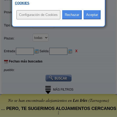
COOKIES
.
Provincias/Islas:
Tipo alquiler:
Plazas:
X
Entrada:
Salida:
Fechas más buscadas
pueblo:
MÁS FILTROS
No se han encontrado alojamientos en
Les Irles
(Tarragona)
... PERO, TE SUGERIMOS ALOJAMIENTOS CERCANOS
: