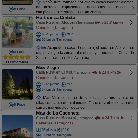
Masía rural formada por cuatro casas independientes,
de diferentes capacidades, decoradas con encanto y
8 Fotos
completamente equipadas para consegu ...
Hort de La Cinteta
Casa Rural en
Alcover
a
23,7 km
de
(Tarragona)
Camerles (Tarragona)
10+1 plazas
20 €
20 km de Tarragona
Acogedora casa de pueblo, situada en Alcover, en
8 Fotos
una privilegiada zona entre el mar y la montaña. Cerca de
Salou, Tarragona, Port Aventura, ...
(1 comentario)
Mas Virgili
Casa Rural en
El Milà
a
23,8 km
de
(Tarragona)
Camerles (Tarragona)
12+2 plazas
29 €
17 km de Tarragona
Mas Virgili dispone de seis habitaciones, cuatro de
ellas con cama de matrimonio (1 suite) y el resto con dos
8 Fotos
camas individuales, todas con ...
Mas de La Cadeneta
Casa Rural en
Mont-ral
a
24,7 km
de
(Tarragona)
Camerles (Tarragona)
15 plazas
24 €
37 km de Tarragona