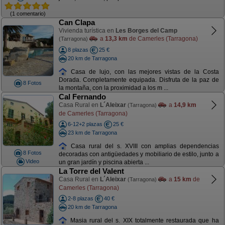
(1 comentario)
Can Clapa
Vivienda turística en
Les Borges del Camp
a
13,3 km
de Camerles (Tarragona)
(Tarragona)
8 plazas
25 €
20 km de Tarragona
Casa de lujo, con las mejores vistas de la Costa
Dorada. Completamente equipada. Disfruta de la paz de
8 Fotos
la montaña, con la proximidad a los m ...
Cal Fernando
Casa Rural en
L´Aleixar
a
14,9 km
(Tarragona)
de Camerles (Tarragona)
6-12+2 plazas
25 €
23 km de Tarragona
Casa rural del s. XVIII con amplias dependencias
8 Fotos
decoradas con antigüedades y mobiliario de estilo, junto a
Video
un gran jardín y piscina abierta ...
La Torre del Valent
Casa Rural en
L´Aleixar
a
15 km
de
(Tarragona)
Camerles (Tarragona)
2-8 plazas
40 €
20 km de Tarragona
Masia rural del s. XIX totalmente restaurada que ha