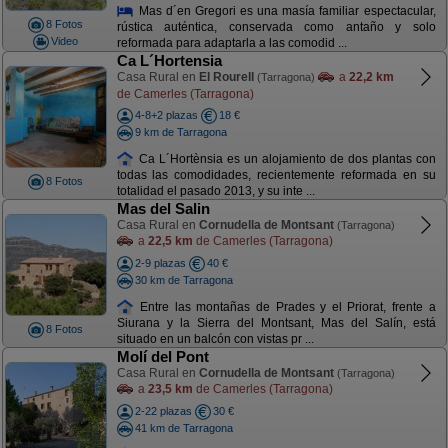
Mas d´en Gregori es una masía familiar espectacular,
8 Fotos
rústica auténtica, conservada como antaño y solo
Video
reformada para adaptarla a las comodid ...
Ca L´Hortensia
Casa Rural en
El Rourell
a
22,2 km
(Tarragona)
de Camerles (Tarragona)
4-8+2 plazas
18 €
9 km de Tarragona
Ca L´Hortènsia es un alojamiento de dos plantas con
todas las comodidades, recientemente reformada en su
8 Fotos
totalidad el pasado 2013, y su inte ...
Mas del Salin
Casa Rural en
Cornudella de Montsant
(Tarragona)
a
22,5 km
de Camerles (Tarragona)
2-9 plazas
40 €
30 km de Tarragona
Entre las montañas de Prades y el Priorat, frente a
Siurana y la Sierra del Montsant, Mas del Salín, está
8 Fotos
situado en un balcón con vistas pr ...
Molí del Pont
Casa Rural en
Cornudella de Montsant
(Tarragona)
a
23,5 km
de Camerles (Tarragona)
2-22 plazas
30 €
41 km de Tarragona