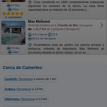
Casa construida en 1865 completamente restaurada
8 Fotos
siguiendo los canones de la época. La casa tiene
Video
capacidad para un máximo de 10 personas y ...
(1 comentario)
Mas Melivent
Vivienda turística en
L´Ametlla de Mar
(Tarragona)
a
31,7 km
de Camerles (Tarragona)
4-8+2 plazas
22 €
50 km de Tarragona
Encantadora casa de piedra con piscina privada y
8 Fotos
barbacoa, rodeada de naturaleza. Mas Melivent se
Video
encuentra situada en pleno campo, en un en ...
Cerca de Camerles:
Cambrils
(Tarragona)
a menos de 1 km
Ardiaca
(Tarragona)
a 2,6 km
Vilafortuny
(Tarragona)
a 3,5 km