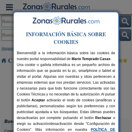
INFORMACIÓN BÁSICA SOBRE
COOKIES
Alojamientos
>
Cataluña
>
Tarragona
> Camerles
Bienvenid@ a la información básica sobre las cookies de
Casas Rurales cerca de Camerles
nuestro portal responsabilidad de
Mario Temprado Casas
.
Una cookie o galleta informática es un pequeño archivo de
información que se guarda en tu pc, smartphone o tablet al
visitar el portal. Algunas son nuestras y otras pertenecen a
empresas externas que nos prestan servicios. Las activadas
y necesarias para que todo funcione correctamente son las
Cookies Técnicas y no necesitan de tu autorización. Al pulsar
el botón
Aceptar
activarás el resto de cookies (analíticas y
Ca Calbet
rs.
2-7+2 pers.
publicitarias), personalizadas según tus preferencias y con
 €
69 €
Margalef (Tarragona)
desde
publicidad ajustada a tus búsquedas. Estas últimas puedes
desactivarlas por completo pulsando el botón
Rechazar
o
Buscar
elegir su activación/desactivación desde “Configuración de
Cookies”. Más información en nuestra
POLÍTICA DE
Comunidades: