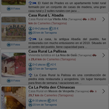
El Xalet de Prades es un apartamento hotel rural
formado por un conjunto de casas de madera, una gran
8 Fotos
casa rural y 2 suites rurales con jacu ...
Casa Rural L´Abadia
Casa Rural en
La Vilella Alta
a
29,3
(Tarragona)
km
de Camerles (Tarragona)
2-8+2 plazas
25 €
20 km de Tarragona
La casa, la antigua Abadía del pueblo, fue
restaurada con mucho entusiasmo en el 2010. Situada en
8 Fotos
el centro del pueblo, tiene capacidad para ...
Casa Rural La Pallissa
Vivienda turística en
La Nou de Gaià
(Tarragona)
a
29,4 km
de Camerles (Tarragona)
2+2 plazas
42 €
17 km de Tarragona
La Casa Rural la Palissa es una construcción de
piedra vista restaurada y acogedora. Un lugar tranquilo
8 Fotos
para fines de semana / vacaciones en ...
Ca La Petita den Chinascas
Casa Rural en
Masos de Vespella
a
(Tarragona)
29,7 km
de Camerles (Tarragona)
6-10 plazas
35 €
15 km de Tarragona