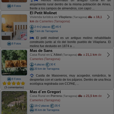
Hemos reformado un antiguo corral en un
alojamiento rural dentro de la misma población de Arnes,
8 Fotos
frente a los campos de almendros, con capci ...
El Petit Molinet
Vivienda turística en
Vilaplana
a
18,1
(Tarragona)
km
de Camerles (Tarragona)
2-4+2 plazas
45 €
7 km de Tarragona
El petit molinet es un antiguo molino rehabilitado
construido junto al río del bonito pueblo de Vilaplana. El
8 Fotos
molino fue destuido en 1874 a ...
Mas de Sans
Casa Rural en
L´Albiol
a
21,1 km
de
(Tarragona)
Camerles (Tarragona)
4 plazas
30 €
20 km de Tarragona
Casita de Masoveros, muy acogedor, romántico, te
8 Fotos
despiertas con el canto de los pájaros. Dentro de una finca
ecológica registrada con CCPAE, ...
(3 comentarios)
Mas d´en Gregori
Casa Rural en
Porrera
a
21,5 km
de
(Tarragona)
Camerles (Tarragona)
16+2 plazas
35 €
35 km de Tarragona