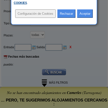
COOKIES
.
Provincias/Islas:
Tipo alquiler:
Plazas:
X
Entrada:
Salida:
Fechas más buscadas
pueblo:
MÁS FILTROS
No se han encontrado alojamientos en
Camerles
(Tarragona)
... PERO, TE SUGERIMOS ALOJAMIENTOS CERCANOS
: