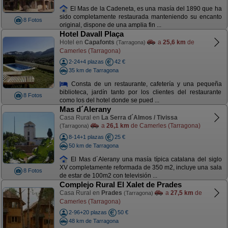
El Mas de la Cadeneta, es una masía del 1890 que ha
sido completamente restaurada manteniendo su encanto
8 Fotos
original, dispone de una amplia fin ...
Hotel Davall Plaça
Hotel en
Capafonts
a
25,6 km
de
(Tarragona)
Camerles (Tarragona)
2-24+4 plazas
42 €
35 km de Tarragona
Consta de un restaurante, cafetería y una pequeña
biblioteca, jardín tanto por los clientes del restaurante
8 Fotos
como los del hotel donde se pued ...
Mas d´Alerany
Casa Rural en
La Serra d´Almos / Tivissa
a
26,1 km
de Camerles (Tarragona)
(Tarragona)
8-14+1 plazas
25 €
50 km de Tarragona
El Mas d´Alerany una masía típica catalana del siglo
XV completamente reformada de 350 m2, incluye una sala
8 Fotos
de estar de 100m2 con televisión ...
Complejo Rural El Xalet de Prades
Casa Rural en
Prades
a
27,5 km
de
(Tarragona)
Camerles (Tarragona)
2-96+20 plazas
50 €
48 km de Tarragona