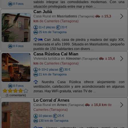
sabido integrar las comodidades modernas. Con una
8 Fotos
situación privilegiada entre mar y mon ...
Can Julià
Casa Rural en
Masriudoms
a
15,3
(Tarragona)
km
de Camerles (Tarragona)
11+2 plazas
20 €
25 km de Tarragona
Can Julià, casa de piedra y madera del siglo XIX,
restaurada el año 1999. Situada en Masriudoms, pequeño
8 Fotos
pueblo de 150 habitantes con divers ...
Casa Rústica Cal Mian
Vivienda turística en
Almoster
a
15,4
(Tarragona)
km
de Camerles (Tarragona)
6-10+2 plazas
30 €
21 km de Tarragona
Nuestra Casa Rústica ofrece alojamiento con
8 Fotos
ventilación, calefacción y aire acondicionado en algunas
zonas. Hay WiFi gratuita, varias TV de ...
(1 comentario)
Lo Corral d´Arnes
Casa Rural en
Arnes
a
16,8 km
de
(Tarragona)
Camerles (Tarragona)
10 plazas
25 €
130 km de Tarragona