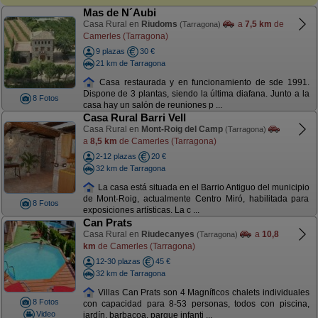
Mas de N´Aubi
Casa Rural en
Riudoms
a
7,5 km
de
(Tarragona)
Camerles (Tarragona)
9 plazas
30 €
21 km de Tarragona
Casa restaurada y en funcionamiento de sde 1991.
Dispone de 3 plantas, siendo la última diafana. Junto a la
8 Fotos
casa hay un salón de reuniones p ...
Casa Rural Barri Vell
Casa Rural en
Mont-Roig del Camp
(Tarragona)
a
8,5 km
de Camerles (Tarragona)
2-12 plazas
20 €
32 km de Tarragona
La casa está situada en el Barrio Antiguo del municipio
de Mont-Roig, actualmente Centro Miró, habilitada para
8 Fotos
exposiciones artísticas. La c ...
Can Prats
Casa Rural en
Riudecanyes
a
10,8
(Tarragona)
km
de Camerles (Tarragona)
12-30 plazas
45 €
32 km de Tarragona
Villas Can Prats son 4 Magníficos chalets individuales
8 Fotos
con capacidad para 8-53 personas, todos con piscina,
Video
jardín, barbacoa, parque infanti ...