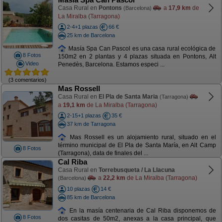
Casa Rural en
Pontons
a
17,9 km
de
(Barcelona)
La Miralba (Tarragona)
2-4+1 plazas
66 €
25 km de Barcelona
Masía Spa Can Pascol es una casa rural ecológica de
8 Fotos
150m2 en 2 plantas y 4 plazas situada en Pontons, Alt
Video
Penedès, Barcelona. Estamos especi ...
(3 comentarios)
Mas Rossell
Casa Rural en
El Pla de Santa Maria
(Tarragona)
a
19,1 km
de La Miralba (Tarragona)
2-15+1 plazas
35 €
37 km de Tarragona
Mas Rossell es un alojamiento rural, situado en el
término municipal de El Pla de Santa María, en Alt Camp
8 Fotos
(Tarragona), data de finales del ...
Cal Riba
Casa Rural en
Torrebusqueta / La Llacuna
a
22,2 km
de La Miralba (Tarragona)
(Barcelona)
10 plazas
14 €
85 km de Barcelona
En la masía centenaria de Cal Riba disponemos de
8 Fotos
dos casitas de 50m2, anexas a la casa principal, que