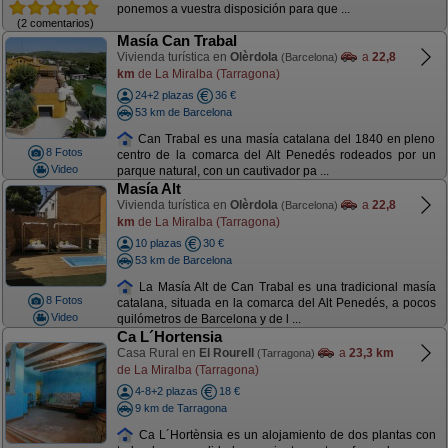
ponemos a vuestra disposición para que ...
(2 comentarios)
Masía Can Trabal
Vivienda turística en
Olèrdola
a
22,8
(Barcelona)
km
de La Miralba (Tarragona)
24+2 plazas
36 €
53 km de Barcelona
Can Trabal es una masía catalana del 1840 en pleno
8 Fotos
centro de la comarca del Alt Penedés rodeados por un
Video
parque natural, con un cautivador pa ...
Masía Alt
Vivienda turística en
Olèrdola
a
22,8
(Barcelona)
km
de La Miralba (Tarragona)
10 plazas
30 €
53 km de Barcelona
La Masía Alt de Can Trabal es una tradicional masía
8 Fotos
catalana, situada en la comarca del Alt Penedés, a pocos
Video
quilómetros de Barcelona y de l ...
Ca L´Hortensia
Casa Rural en
El Rourell
a
23,3 km
(Tarragona)
de La Miralba (Tarragona)
4-8+2 plazas
18 €
9 km de Tarragona
Ca L´Hortènsia es un alojamiento de dos plantas con