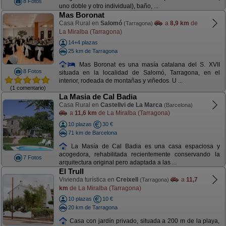
8 Fotos
uno doble y otro individual), baño, ...
Mas Boronat
Casa Rural en
Salomó
a
8,9 km
de
(Tarragona)
La Miralba (Tarragona)
14+4 plazas
25 km de Tarragona
Mas Boronat es una masía catalana del S. XVII
8 Fotos
situada en la localidad de Salomó, Tarragona, en el
interior, rodeada de montañas y viñedos. U ...
(1 comentario)
La Masia de Cal Badia
Casa Rural en
Castellvi de La Marca
(Barcelona)
a
11,6 km
de La Miralba (Tarragona)
10 plazas
30 €
71 km de Barcelona
La Masía de Cal Badia es una casa espaciosa y
acogedora, rehabilitada recientemente conservando la
7 Fotos
arquitectura original pero adaptada a las ...
El Trull
Vivienda turística en
Creixell
a
11,7
(Tarragona)
km
de La Miralba (Tarragona)
10 plazas
10 €
20 km de Tarragona
Casa con jardín privado, situada a 200 m de la playa,