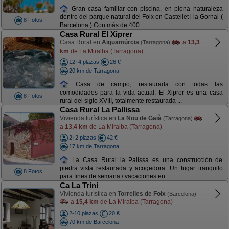
Gran casa familiar con piscina, en plena naturaleza
dentro del parque natural del Foix en Castellet i la Gornal (
8 Fotos
Barcelona ) Con más de 400 ...
Casa Rural El Xiprer
Casa Rural en
Aiguamúrcia
a
13,3
(Tarragona)
km
de La Miralba (Tarragona)
12+4 plazas
26 €
20 km de Tarragona
Casa de campo, restaurada con todas las
comodidades para la vida actual. El Xiprer es una casa
8 Fotos
rural del siglo XVIII, totalmente restaurada ...
Casa Rural La Pallissa
Vivienda turística en
La Nou de Gaià
(Tarragona)
a
13,4 km
de La Miralba (Tarragona)
2+2 plazas
42 €
17 km de Tarragona
La Casa Rural la Palissa es una construcción de
piedra vista restaurada y acogedora. Un lugar tranquilo
8 Fotos
para fines de semana / vacaciones en ...
Ca La Trini
Vivienda turística en
Torrelles de Foix
(Barcelona)
a
15,4 km
de La Miralba (Tarragona)
2-10 plazas
20 €
70 km de Barcelona