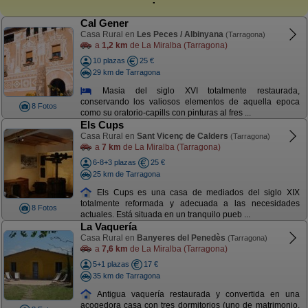
Cal Gener
Casa Rural en
Les Peces / Albinyana
(Tarragona)
a
1,2 km
de La Miralba (Tarragona)
10 plazas
25 €
29 km de Tarragona
Masia del siglo XVI totalmente restaurada,
conservando los valiosos elementos de aquella epoca
8 Fotos
como su oratorio-capills con pinturas al fres ...
Els Cups
Casa Rural en
Sant Vicenç de Calders
(Tarragona)
a
7 km
de La Miralba (Tarragona)
6-8+3 plazas
25 €
25 km de Tarragona
Els Cups es una casa de mediados del siglo XIX
totalmente reformada y adecuada a las necesidades
8 Fotos
actuales. Está situada en un tranquilo pueb ...
La Vaquería
Casa Rural en
Banyeres del Penedès
(Tarragona)
a
7,6 km
de La Miralba (Tarragona)
5+1 plazas
17 €
35 km de Tarragona
Antigua vaquería restaurada y convertida en una
acogedora casa con tres dormitorios (uno de matrimonio,