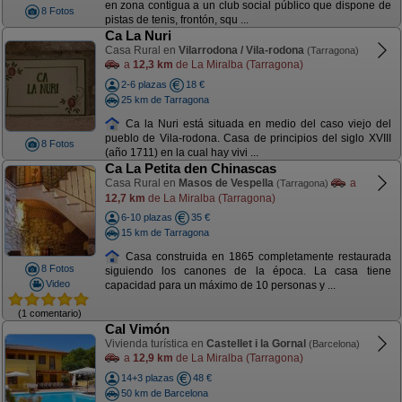
en zona contigua a un club social público que dispone de
8 Fotos
pistas de tenis, frontón, squ ...
Ca La Nuri
Casa Rural en
Vilarrodona / Vila-rodona
(Tarragona)
a
12,3 km
de La Miralba (Tarragona)
2-6 plazas
18 €
25 km de Tarragona
Ca la Nuri está situada en medio del caso viejo del
pueblo de Vila-rodona. Casa de principios del siglo XVIII
8 Fotos
(año 1711) en la cual hay vivi ...
Ca La Petita den Chinascas
Casa Rural en
Masos de Vespella
a
(Tarragona)
12,7 km
de La Miralba (Tarragona)
6-10 plazas
35 €
15 km de Tarragona
Casa construida en 1865 completamente restaurada
8 Fotos
siguiendo los canones de la época. La casa tiene
Video
capacidad para un máximo de 10 personas y ...
(1 comentario)
Cal Vimón
Vivienda turística en
Castellet i la Gornal
(Barcelona)
a
12,9 km
de La Miralba (Tarragona)
14+3 plazas
48 €
50 km de Barcelona