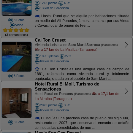
12+3 plazas
45 €
13 km de Barcelona
Hostal Rural que se alquila por habitaciones situada
8 Fotos
en medio del Alt Penedés, famosa comarca por sus Vinos
Video
y Cavas, lugar de origen de Frei ...
(3 comentarios)
Cal Ton Cruset
Vivienda turística en
Sant Marti Sarroca
(Barcelona)
a
17 km
de La Miralba (Tarragona)
10-13 plazas
27 €
69 km de Barcelona
Cal Ton Cruset es una antigua casa de campo de
1881, reformada como vivienda rural y totalmente
8 Fotos
equipada, situada en el pueblo de Sant Martí ...
Hotel Rural El Molí, Turismo de
Sensaciones
Hotel Rural en
Pontons
a
17,1 km
de
(Barcelona)
La Miralba (Tarragona)
20+3 plazas
35 €
65 km de Barcelona
El Molí es una preciosa casa de pueblo del siglo XIX,
8 Fotos
restaurada en 2007, que conserva el encanto de antaño
con todas las comodidades de nue ...
Masía Spa Can Pascol