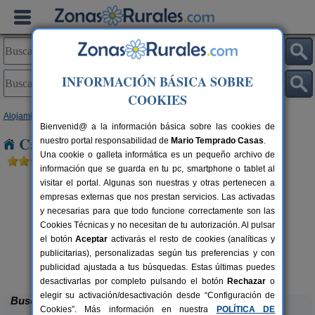
INFORMACIÓN BÁSICA SOBRE
COOKIES
Alojamientos
>
Cataluña
>
Tarragona
> La Miralba
Bienvenid@ a la información básica sobre las cookies de
Casas Rurales cerca de La Miralba
nuestro portal responsabilidad de
Mario Temprado Casas
.
Una cookie o galleta informática es un pequeño archivo de
información que se guarda en tu pc, smartphone o tablet al
visitar el portal. Algunas son nuestras y otras pertenecen a
empresas externas que nos prestan servicios. Las activadas
y necesarias para que todo funcione correctamente son las
Cookies Técnicas y no necesitan de tu autorización. Al pulsar
el botón
Aceptar
activarás el resto de cookies (analíticas y
publicitarias), personalizadas según tus preferencias y con
Ca Calbet
rs.
2-7+2 pers.
 €
69 €
publicidad ajustada a tus búsquedas. Estas últimas puedes
Margalef (Tarragona)
desde
desactivarlas por completo pulsando el botón
Rechazar
o
elegir su activación/desactivación desde “Configuración de
Buscar
Cookies”. Más información en nuestra
POLÍTICA DE