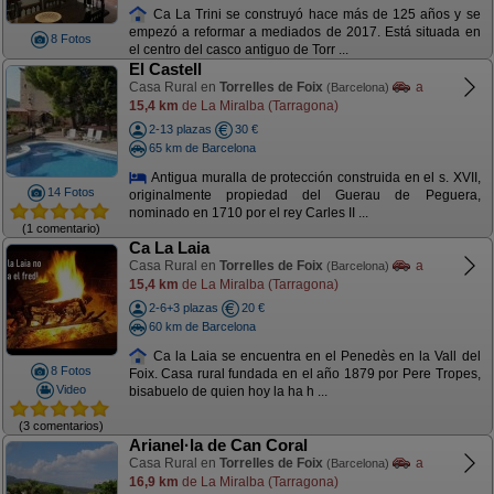
Ca La Trini se construyó hace más de 125 años y se
empezó a reformar a mediados de 2017. Está situada en
8 Fotos
el centro del casco antiguo de Torr ...
El Castell
Casa Rural en
Torrelles de Foix
a
(Barcelona)
15,4 km
de La Miralba (Tarragona)
2-13 plazas
30 €
65 km de Barcelona
Antigua muralla de protección construida en el s. XVII,
14 Fotos
originalmente propiedad del Guerau de Peguera,
nominado en 1710 por el rey Carles II ...
(1 comentario)
Ca La Laia
Casa Rural en
Torrelles de Foix
a
(Barcelona)
15,4 km
de La Miralba (Tarragona)
2-6+3 plazas
20 €
60 km de Barcelona
Ca la Laia se encuentra en el Penedès en la Vall del
8 Fotos
Foix. Casa rural fundada en el año 1879 por Pere Tropes,
Video
bisabuelo de quien hoy la ha h ...
(3 comentarios)
Arianel·la de Can Coral
Casa Rural en
Torrelles de Foix
a
(Barcelona)
16,9 km
de La Miralba (Tarragona)