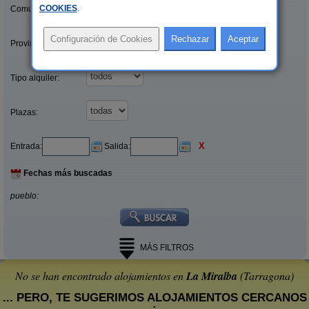
COOKIES
.
Comunidades:
Provincias/Islas:
Tipo alquiler:
Plazas:
X
Entrada:
Salida:
Fechas más buscadas
pueblo:
MÁS FILTROS
No se han encontrado alojamientos en
La Miralba
(Tarragona)
... PERO, TE SUGERIMOS ALOJAMIENTOS CERCANOS
: