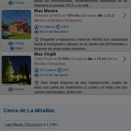
todas las comodidades, recientemente reformada en su
8 Fotos
totalidad el pasado 2013, y su inte ...
Mas Mestre
Vivienda turística en
Olivella
a
23,3
(Barcelona)
km
de La Miralba (Tarragona)
6+2 plazas
100 €
49 km de Barcelona
Elegante y espacioso chalet de 400m2 con capacidad
8 Fotos
hasta 8 huéspedes, situado en el centro del Alt Penedés y
Video
dispone de unas vistas inmejora ...
Mas Virgili
Casa Rural en
El Milà
a
24 km
de La
(Tarragona)
Miralba (Tarragona)
12+2 plazas
29 €
17 km de Tarragona
Mas Virgili dispone de seis habitaciones, cuatro de
ellas con cama de matrimonio (1 suite) y el resto con dos
8 Fotos
camas individuales, todas con ...
Cerca de La Miralba:
Les Peces
(Tarragona)
a 1,3 km