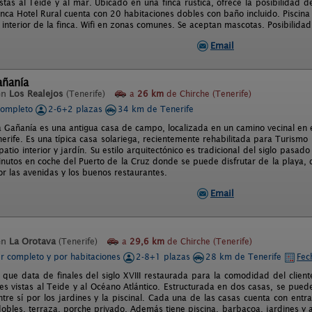
stas al Teide y al mar. Ubicado en una finca rústica, ofrece la posibilidad de
inca Hotel Rural cuenta con 20 habitaciones dobles con baño incluido. Piscina
 interior de la finca. Wifi en zonas comunes. Se aceptan mascotas. Posibilida
Email
añanía
en
Los Realejos
(Tenerife)
a
26 km
de Chirche (Tenerife)
completo
2-6+2 plazas
34 km de Tenerife
a Gañanía es una antigua casa de campo, localizada en un camino vecinal en e
enerife. Es una típica casa solariega, recientemente rehabilitada para Turis
atio interior y jardín. Su estilo arquitectónico es tradicional del siglo pasado
nutos en coche del Puerto de la Cruz donde se puede disfrutar de la playa, d
or las avenidas y los buenos restaurantes.
Email
en
La Orotava
(Tenerife)
a
29,6 km
de Chirche (Tenerife)
er completo y por habitaciones
2-8+1 plazas
28 km de Tenerife
Fec
 que data de finales del siglo XVIII restaurada para la comodidad del cliente
s vistas al Teide y al Océano Atlántico. Estructurada en dos casas, se puede
tre sí por los jardines y la piscinal. Cada una de las casas cuenta con entr
dobles, terraza, porche privado. Además tiene piscina, barbacoa, jardines y 