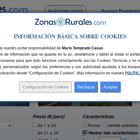
Anúnciate gratis
Acceso Propietar
Busca por pueblo
INFORMACIÓN BÁSICA SOBRE COOKIES
e
de Chirche
de nuestro portal responsabilidad de
Mario Temprado Casas
.
o de información que se guarda en tu pc, smartphone o tablet al visitar el port
ecesarias para que todo funcione correctamente son las Cookies Técnicas y no ne
rias), personalizadas según tus preferencias y con publicidad ajustada a tus búsq
sactivación desde “Configuración de Cookies”. Más información en nuestra
POLÍTI
Casa Cantito
2 pers.
2 pers.
55 €
30 €
Las Aguas (Tenerife)
e
desde
Precio (€/pers)
Características
de 1 a 20
Piscina
Admite animales
de 21 a 30
Mostrar más características