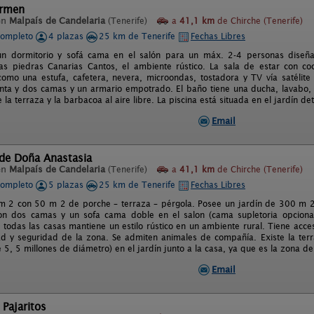
armen
en
Malpaís de Candelaria
(Tenerife)
a
41,1 km
de Chirche (Tenerife)
completo
4 plazas
25 km de Tenerife
Fechas Libres
n dormitorio y sofá cama en el salón para un máx. 2-4 personas diseñado
las piedras Canarias Cantos, el ambiente rústico. La sala de estar con co
como una estufa, cafetera, nevera, microondas, tostadora y TV vía satélite 
enta y dos camas y un armario empotrado. El baño tiene una ducha, lavabo,
te la terraza y la barbacoa al aire libre. La piscina está situada en el jardín d
Email
 de Doña Anastasia
en
Malpaís de Candelaria
(Tenerife)
a
41,1 km
de Chirche (Tenerife)
completo
5 plazas
25 km de Tenerife
Fechas Libres
 2 con 50 m 2 de porche – terraza – pérgola. Posee un jardín de 300 m 2 
on dos camas y un sofa cama doble en el salon (cama supletoria opcional
e todas las casas mantiene un estilo rústico en un ambiente rural. Tiene acce
dad y seguridad de la zona. Se admiten animales de compañía. Existe la terra
 5, 5 millones de diámetro) en el jardín junto a la casa, ya que es la zona 
Email
 Pajaritos