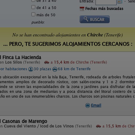
de 31 a 40
Entrada:
-
Sal
de 41 a 50
Fechas más buscadas
más de 50
pueblo:
No se han encontrado alojamientos en
Chirche
(Tenerife)
... PERO, TE SUGERIMOS ALOJAMIENTOS CERCANOS :
l Finca La Hacienda
 en
Los Silos
(Tenerife)
a
15,4 km
de Chirche (Tenerife)
por habitaciones
30 plazas
68 km de Tenerife
e ubicación excepcional en la Isla Baja, Tenerife, rodeada de arboles frutales
amentos amplios de decorado rústico, con salón-cocina y 1 o 2 dormitori
nde se sirven las especialidades de la zona y jardines para disfrutar de l
ados en una zona de medianías y a poca distancia del litoral costero de L
ño en uno de sus innumerables charcos. Los charcos son piscinas naturales cr
Email
al Casonas de Marengo
en
Cueva del Viento / Icod de Los Vinos
(Tenerife)
a
15,5 km
de Chir