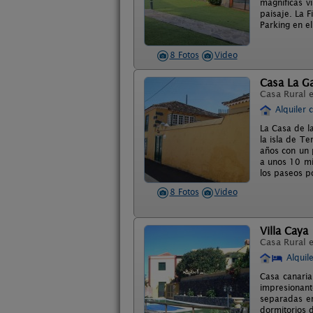
magníficas vi
paisaje. La F
Parking en el
8 Fotos
Video
Casa La G
Casa Rural 
Alquiler 
La Casa de l
la isla de T
años con un p
a unos 10 mi
los paseos p
8 Fotos
Video
Villa Caya
Casa Rural 
Alquil
Casa canaria
impresionante
separadas en
dormitorios 