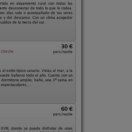
tida en alojamiento rural con todas las
ente desconectar de todo lo que le rodea.
nos días solo o acompañado de tus seres
cio y del descanso. Con un clima acogedor
caldos de la tierra del sur.
30 €
Chirche
pers/noche
 estilo típico canario. Vistas al mar, a la
puede bañarse todo el año. Cuenta con un
a, dormitorio amplio, baño, una 3ª cama en
 espectaculares,...
60 €
pers/noche
 XVIII, donde se puede disfrutar de unas