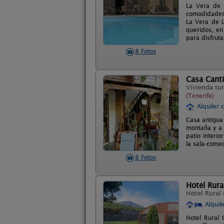
La Vera de L
comodidades.
La Vera de L
queridos, en
para disfruta
8 Fotos
Casa Canti
Vivienda tur
(Tenerife)
Alquiler 
Casa antigua 
montaña y a 
patio interi
la sala-comed
8 Fotos
Hotel Rura
Hotel Rural
Alquil
Hotel Rural 