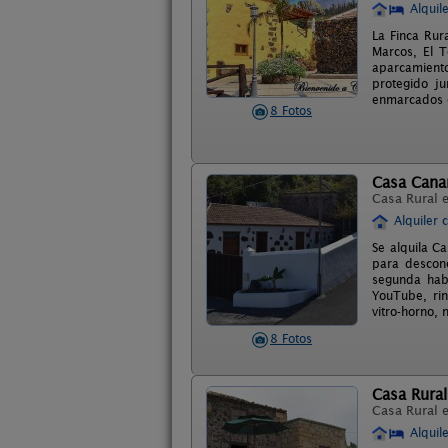
Alquil
La Finca Rur
Marcos, El 
aparcamiento
protegido j
enmarcados e
8 Fotos
Casa Canar
Casa Rural 
Alquiler 
Se alquila C
para descone
segunda habi
YouTube, rin
vitro-horno, 
8 Fotos
Casa Rural
Casa Rural 
Alquil