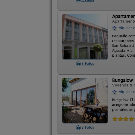
Apartamen
Apartament
Alquiler 
Pequeño comp
restaurantes
San Sebastiá
Aguada y a 1
plantas. Con
8 Fotos
Bungalow E
Vivienda tur
Alquiler 
Bungalow El 
acogedor alo
por viñedos y
8 Fotos