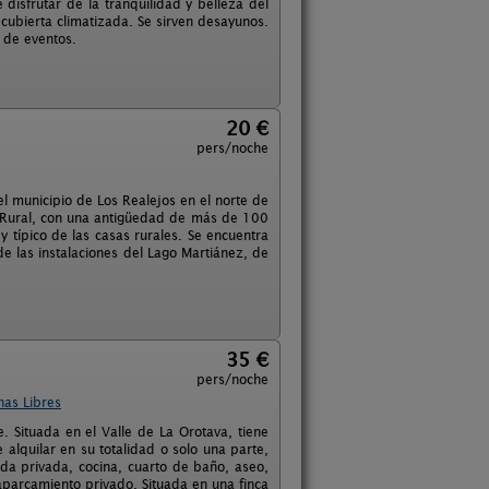
 disfrutar de la tranquilidad y belleza del
 cubierta climatizada. Se sirven desayunos.
d de eventos.
20 €
pers/noche
l municipio de Los Realejos en el norte de
mo Rural, con una antigüedad de más de 100
 y típico de las casas rurales. Se encuentra
e las instalaciones del Lago Martiánez, de
35 €
pers/noche
has Libres
. Situada en el Valle de La Orotava, tiene
 alquilar en su totalidad o solo una parte,
ada privada, cocina, cuarto de baño, aseo,
aparcamiento privado. Situada en una finca