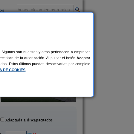
ios
-
al. Algunas son nuestras y otras pertenecen a empresas
cesitan de tu autorización. Al pulsar el botón
Aceptar
uedas. Estas últimas puedes desactivarlas por completo
CA DE COOKIES
.
Hotel Rural Casablanca
Los Abuelos
40 pers.
60 €
Los Realejos (Tenerife)
Tijarafe (La Palma
desde
Adaptada a discapacitados