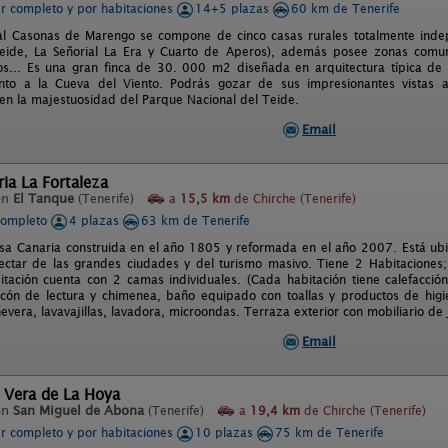
er completo y por habitaciones
14+5 plazas
60 km de Tenerife
al Casonas de Marengo se compone de cinco casas rurales totalmente inde
Teide, La Señorial La Era y Cuarto de Aperos), además posee zonas comu
s... Es una gran finca de 30. 000 m2 diseñada en arquitectura típica de 
unto a la Cueva del Viento. Podrás gozar de sus impresionantes vistas 
n la majestuosidad del Parque Nacional del Teide.
Email
ia La Fortaleza
en
El Tanque
(Tenerife)
a
15,5 km
de Chirche (Tenerife)
completo
4 plazas
63 km de Tenerife
asa Canaria construida en el año 1805 y reformada en el año 2007. Está ub
ctar de las grandes ciudades y del turismo masivo. Tiene 2 Habitaciones
tación cuenta con 2 camas individuales. (Cada habitación tiene calefacción)
cón de lectura y chimenea, baño equipado con toallas y productos de higi
nevera, lavavajillas, lavadora, microondas. Terraza exterior con mobiliario d
Email
 Vera de La Hoya
en
San Miguel de Abona
(Tenerife)
a
19,4 km
de Chirche (Tenerife)
er completo y por habitaciones
10 plazas
75 km de Tenerife