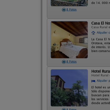
de 14. 000 m
8 Fotos
Casa El No
Casa Rural 
Alquiler 
La Casa El N
Orotava, est
de interés. U
bien conserv
8 Fotos
Hotel Rura
Hotel Rural
Alquiler 
El hotel es u
Sólo dispone
buscan para 
los servicio
desde activid
8 Fotos