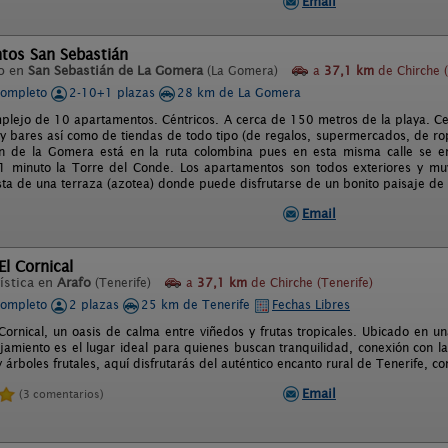
Email
tos San Sebastián
o en
San Sebastián de La Gomera
(La Gomera)
a
37,1 km
de Chirche (
completo
2-10+1 plazas
28 km de La Gomera
lejo de 10 apartamentos. Céntricos. A cerca de 150 metros de la playa. Ce
 y bares así como de tiendas de todo tipo (de regalos, supermercados, de rop
n de la Gomera está en la ruta colombina pues en esta misma calle se en
 minuto la Torre del Conde. Los apartamentos son todos exteriores y muy 
sta de una terraza (azotea) donde puede disfrutarse de un bonito paisaje de l
Email
l Cornical
ística en
Arafo
(Tenerife)
a
37,1 km
de Chirche (Tenerife)
completo
2 plazas
25 km de Tenerife
Fechas Libres
Cornical, un oasis de calma entre viñedos y frutas tropicales. Ubicado en un
jamiento es el lugar ideal para quienes buscan tranquilidad, conexión con la
 árboles frutales, aquí disfrutarás del auténtico encanto rural de Tenerife, 
Email
(3 comentarios)