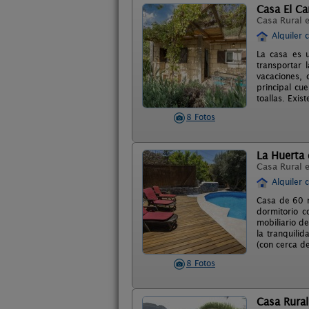
Casa El C
Casa Rural 
Alquiler 
La casa es u
transportar 
vacaciones, 
principal cu
toallas. Exis
8 Fotos
La Huerta
Casa Rural 
Alquiler 
Casa de 60 m
dormitorio c
mobiliario d
la tranquili
(con cerca de
8 Fotos
Casa Rural