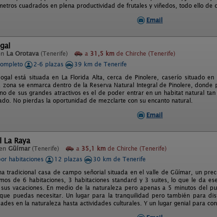
etros cuadrados en plena productividad de frutales y viñedos, todo ello de cu
Email
gal
en
La Orotava
(Tenerife)
a
31,5 km
de Chirche (Tenerife)
completo
2-6 plazas
39 km de Tenerife
ogal está situada en La Florida Alta, cerca de Pinolere, caserío situado en
a zona se enmarca dentro de la Reserva Natural Integral de Pinolere, donde 
no de sus grandes atractivos es el de poder entrar en un habitat natural tan 
ado. No pierdas la oportunidad de mezclarte con su encanto natural.
Email
l La Raya
 en
Güímar
(Tenerife)
a
35,1 km
de Chirche (Tenerife)
por habitaciones
12 plazas
30 km de Tenerife
na tradicional casa de campo señorial situada en el valle de Güímar, un prec
mos de 6 habitaciones, 3 habitaciones standard y 3 suites, lo que le da e
sus vacaciones. En medio de la naturaleza pero apenas a 5 minutos del p
s que puedas necesitar. Un lugar para la tranquilidad pero también para disf
ades en la naturaleza hasta actividades culturales. Y un lugar genial para con