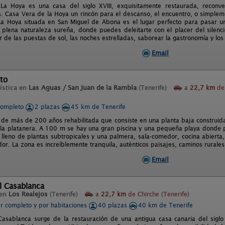
a Hoya es una casa del siglo XVIII, exquisitamente restaurada, reconver
 Casa Vera de la Hoya un rincón para el descanso, el encuentro, o simplem
a Hoya situada en San Miguel de Abona es el lugar perfecto para pasar u
 plena naturaleza sureña, donde puedes deleitarte con el placer del silen
r de las puestas de sol, las noches estrelladas, saborear la gastronomía y los 
Email
to
ística en
Las Aguas / San Juan de la Rambla
(Tenerife)
a
22,7 km
de 
completo
2 plazas
45 km de Tenerife
de más de 200 años rehabilitada que consiste en una planta baja construida al
la platanera. A 100 m se hay una gran piscina y una pequeña playa donde 
or lleno de plantas subtropicales y una palmera, sala-comedor, cocina abiert
or. La zona es increíblemente tranquila, auténticos paisajes, caminos rurales
Email
l Casablanca
 en
Los Realejos
(Tenerife)
a
22,7 km
de Chirche (Tenerife)
er completo y por habitaciones
40 plazas
40 km de Tenerife
Casablanca surge de la restauración de una antigua casa canaria del siglo