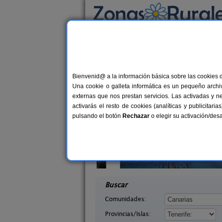
Busca por alojamiento
Alojamientos
>
Canarias
>
Tenerife
> Chirch
Casas Rurales cerca 
Bienvenid@ a la información básica sobre las cookies 
Una cookie o galleta informática es un pequeño archiv
externas que nos prestan servicios. Las activadas y n
activarás el resto de cookies (analíticas y publicita
pulsando el botón
Rechazar
o elegir su activación/de
elo Pancho
Casa Rural Finca La Majadera
2-3 pers.
30 €
Hierro)
El Rosario (Tenerife)
desde
desd
Buscar
Comunidades:
Provincias/Islas: