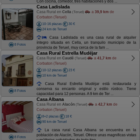
Con cocina, comedor, tres habitaciones y dos ...
Casa Ladislada
Casa Rural en
Cella
a
39,9 km
de
(Teruel)
Corbaton (Teruel)
10-16 plazas
30 €
24 km de Teruel
Casa Ladislada es una casa rural de alquiler
íntegro situada en Cella, un tranquilo municipio de la
8 Fotos
provincia de Teruel, muy cerca de la fam ...
Casa Rural Estrella Mudéjar
Casa Rural en
Caudé
a
41,7 km
de
(Teruel)
Corbaton (Teruel)
10-12 plazas
23 €
10 km de Teruel
Casa Rural Estrella Mudéjar está restaurada y
conserva su encanto original y estilo rústico. Tiene
8 Fotos
capacidad para 12 personas. A 9 km de Ter ...
Casa Albana
Casa Rural en
Alacón
a
42,7 km
de
(Teruel)
Corbaton (Teruel)
8+2 plazas
18 €
90 km de Teruel
La casa rural Casa Albana se encuentra en la
población de Alacón, Teruel. Ofrece unas magnificas vistas
8 Fotos