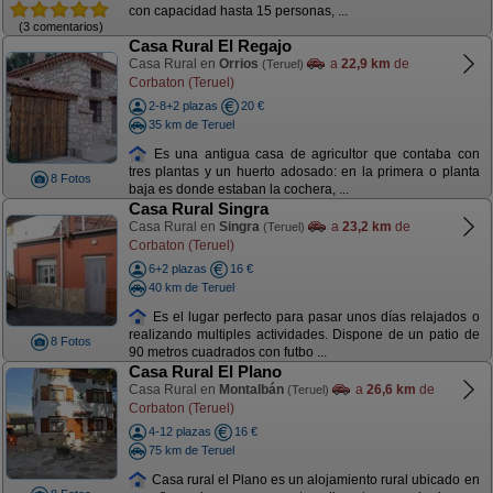
con capacidad hasta 15 personas, ...
(3 comentarios)
Casa Rural El Regajo
Casa Rural en
Orrios
a
22,9 km
de
(Teruel)
Corbaton (Teruel)
2-8+2 plazas
20 €
35 km de Teruel
Es una antigua casa de agricultor que contaba con
tres plantas y un huerto adosado: en la primera o planta
8 Fotos
baja es donde estaban la cochera, ...
Casa Rural Singra
Casa Rural en
Singra
a
23,2 km
de
(Teruel)
Corbaton (Teruel)
6+2 plazas
16 €
40 km de Teruel
Es el lugar perfecto para pasar unos días relajados o
realizando multiples actividades. Dispone de un patio de
8 Fotos
90 metros cuadrados con futbo ...
Casa Rural El Plano
Casa Rural en
Montalbán
a
26,6 km
de
(Teruel)
Corbaton (Teruel)
4-12 plazas
16 €
75 km de Teruel
Casa rural el Plano es un alojamiento rural ubicado en