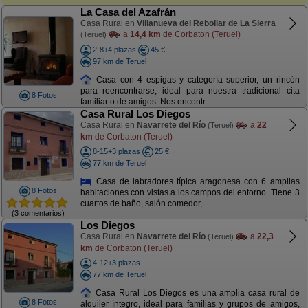
La Casa del Azafrán
Casa Rural en
Villanueva del Rebollar de La Sierra
a
14,4 km
de Corbaton (Teruel)
(Teruel)
2-8+4 plazas
45 €
97 km de Teruel
Casa con 4 espigas y categoría superior, un rincón
para reencontrarse, ideal para nuestra tradicional cita
8 Fotos
familiar o de amigos. Nos encontr ...
Casa Rural Los Diegos
Casa Rural en
Navarrete del Río
a
22
(Teruel)
km
de Corbaton (Teruel)
8-15+3 plazas
25 €
77 km de Teruel
Casa de labradores típica aragonesa con 6 amplias
8 Fotos
habitaciones con vistas a los campos del entorno. Tiene 3
cuartos de baño, salón comedor, ...
(3 comentarios)
Los Diegos
Casa Rural en
Navarrete del Río
a
22,3
(Teruel)
km
de Corbaton (Teruel)
4-12+3 plazas
77 km de Teruel
Casa Rural Los Diegos es una amplia casa rural de
8 Fotos
alquiler íntegro, ideal para familias y grupos de amigos,