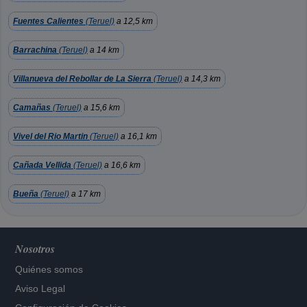
Fuentes Calientes
(Teruel)
a 12,5 km
Barrachina
(Teruel)
a 14 km
Villanueva del Rebollar de La Sierra
(Teruel)
a 14,3 km
Camañas
(Teruel)
a 15,6 km
Vivel del Rio Martin
(Teruel)
a 16,1 km
Cañada Vellida
(Teruel)
a 16,6 km
Bueña
(Teruel)
a 17 km
Nosotros
Quiénes somos
Aviso Legal