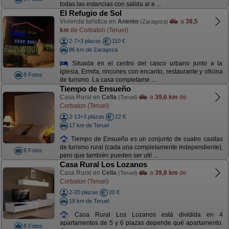
todas las estancias con salida al e ...
El Refugio de Sol
Vivienda turística en
Anento
a
38,5
(Zaragoza)
km
de Corbaton (Teruel)
2-7+3 plazas
110 €
86 km de Zaragoza
Situada en el centro del casco urbano junto a la
Iglesia, Ermita, rincones con encanto, restaurante y oficina
8 Fotos
de turismo. La casa completame ...
Tiempo de Ensueño
Casa Rural en
Cella
a
39,6 km
de
(Teruel)
Corbaton (Teruel)
2-13+3 plazas
22 €
17 km de Teruel
Tiempo de Ensueño es un conjunto de cuatro casitas
de turismo rural (cada una completamente independiente),
8 Fotos
pero que también pueden ser util ...
Casa Rural Los Lozanos
Casa Rural en
Cella
a
39,8 km
de
(Teruel)
Corbaton (Teruel)
2-20 plazas
20 €
18 km de Teruel
Casa Rural Los Lozanos está dividida en 4
apartamentos de 5 y 6 plazas depende qué apartamento.
8 Fotos