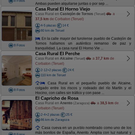
8 Fotos
Ambas pueden alquilarse juntas o por sep ...
Casa Rural El Horno Viejo
Casa Rural en
Castejón de Tornos
a
(Teruel)
37,5 km
de Corbaton (Teruel)
4-5 plazas
14 €
80 km de Teruel
En la calle mayor del turolense pueblo de Castejón de
Tornos hallamos un auténtico remanso de paz y
8 Fotos
tranquilidad. La casa rural El Horno Vie ...
Casa Rural El Perche
Casa Rural en
Alcaine
a
37,7 km
de
(Teruel)
Corbaton (Teruel)
2-12+2 plazas
24 €
110 km de Teruel
Casa Rural en el pequeño pueblo de Alcaine,
colgado entre los riscos y rodeado del río Martín y el
8 Fotos
Hocino, con calles sin tráfico y con pase ...
El Capricho de Rosa
Casa Rural en
Anento
a
38,5 km
de
(Zaragoza)
Corbaton (Teruel)
2-4+2 plazas
25 €
86 km de Zaragoza
Casa cueva en un pueblo nombrado como uno de los
más bonitos de España, Anento. Amplia con luz natural y
8 Fotos