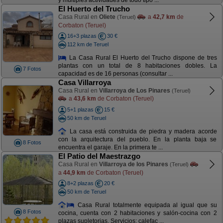
y múltiples actividades de todo tipo ...
El Huerto del Trucho
Casa Rural en
Oliete
a
42,7 km
de
(Teruel)
Corbaton (Teruel)
16+3 plazas
30 €
112 km de Teruel
La Casa Rural El Huerto del Trucho dispone de tres
plantas con un total de 8 habitaciones dobles. La
7 Fotos
capacidad es de 16 personas (consultar ...
Casa Villarroya
Casa Rural en
Villarroya de Los Pinares
(Teruel)
a
43,6 km
de Corbaton (Teruel)
5+1 plazas
15 €
50 km de Teruel
La casa está construida de piedra y madera acorde
con la arquitectura del pueblo. En la planta baja se
8 Fotos
encuentra el garaje. En la primera te ...
El Patio del Maestrazgo
Casa Rural en
Villarroya de los Pinares
(Teruel)
a
44,9 km
de Corbaton (Teruel)
8+2 plazas
20 €
50 km de Teruel
Casa Rural totalmente equipada al igual que su
8 Fotos
cocina, cuenta con 2 habitaciones y salón-cocina con 2
plazas supletorias. Servicios: calefac ...