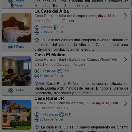
8 Fotos
una finca de unos cuarenta mil metros cuadrados en
Video
Montalban Teruel. Se puede alquila ...
La Casa del Alba
Casa Rural en
Alba del Campo
a
28,1
(Teruel)
km
de Corbaton (Teruel)
6 plazas
15 €
35 km de Teruel
La Casa del Alba es una completa vivienda situada en
el centro del pueblo de Alba del Campo, ideal para
8 Fotos
disfrutar en familia. Totalmente equ ...
Casa El Molino
Casa Rural en
Santa Eulalia del Campo
(Teruel)
a
30,1 km
de Corbaton (Teruel)
2-18 plazas
25 €
30 km de Teruel
Casa Rural El Molino, se encuentra situada en
Santa Eulalia a 20 minutos de Teruel, Dinópolis, Sierra de
6 Fotos
Albarracín, Bronchales y a 50 minut ...
Casa Rural JR
Casa Rural en
Villarquemado
a
32,7 km
(Teruel)
de Corbaton (Teruel)
4-8+1 plazas
25 €
26 km de Teruel
La casa rural JR es un nuevo alojamiento de turismo