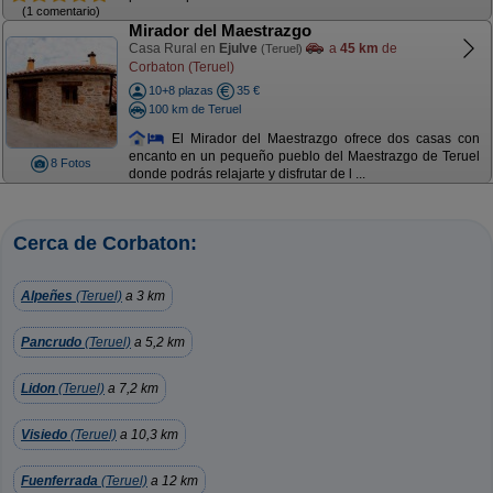
(1 comentario)
Mirador del Maestrazgo
Casa Rural en
Ejulve
a
45 km
de
(Teruel)
Corbaton (Teruel)
10+8 plazas
35 €
100 km de Teruel
El Mirador del Maestrazgo ofrece dos casas con
encanto en un pequeño pueblo del Maestrazgo de Teruel
8 Fotos
donde podrás relajarte y disfrutar de l ...
Cerca de Corbaton:
Alpeñes
(Teruel)
a 3 km
Pancrudo
(Teruel)
a 5,2 km
Lidon
(Teruel)
a 7,2 km
Visiedo
(Teruel)
a 10,3 km
Fuenferrada
(Teruel)
a 12 km