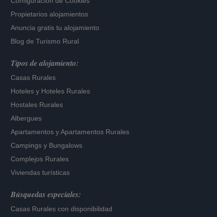
Configuración de Cookies
Propietarios alojamientos
Anuncia gratis tu alojamiento
Blog de Turismo Rural
Tipos de alojamiento:
Casas Rurales
Hoteles
y
Hoteles Rurales
Hostales Rurales
Albergues
Apartamentos
y
Apartamentos Rurales
Campings y Bungalows
Complejos Rurales
Viviendas turísticas
Búsquedas especiales:
Casas Rurales con disponibilidad