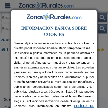
INFORMACIÓN BÁSICA SOBRE
COOKIES
Alojamientos
>
Aragón
>
Teruel
> Corbaton
Bienvenid@ a la información básica sobre las cookies de
Casas Rurales cerca de Corbaton
nuestro portal responsabilidad de
Mario Temprado Casas
.
Una cookie o galleta informática es un pequeño archivo de
información que se guarda en tu pc, smartphone o tablet al
visitar el portal. Algunas son nuestras y otras pertenecen a
empresas externas que nos prestan servicios. Las activadas
y necesarias para que todo funcione correctamente son las
Cookies Técnicas y no necesitan de tu autorización. Al pulsar
el botón
Aceptar
activarás el resto de cookies (analíticas y
Casa Rural Los Cerezos
rs.
10+2 pers.
publicitarias), personalizadas según tus preferencias y con
 €
20 €
Los Cerezos (Teruel)
desde
publicidad ajustada a tus búsquedas. Estas últimas puedes
desactivarlas por completo pulsando el botón
Rechazar
o
Buscar
elegir su activación/desactivación desde “Configuración de
Cookies”. Más información en nuestra
POLÍTICA DE
Comunidades: