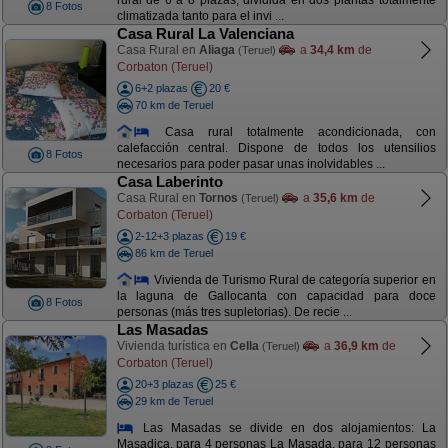
rural de 6 a 8 plazas, dividida en dos plantas totalmente
8 Fotos
climatizada tanto para el invi ...
Casa Rural La Valenciana
Casa Rural en
Aliaga
a
34,4 km
de
(Teruel)
Corbaton (Teruel)
6+2 plazas
20 €
70 km de Teruel
Casa rural totalmente acondicionada, con
calefacción central. Dispone de todos los utensilios
8 Fotos
necesarios para poder pasar unas inolvidables ...
Casa Laberinto
Casa Rural en
Tornos
a
35,6 km
de
(Teruel)
Corbaton (Teruel)
2-12+3 plazas
19 €
86 km de Teruel
Vivienda de Turismo Rural de categoría superior en
la laguna de Gallocanta con capacidad para doce
8 Fotos
personas (más tres supletorias). De recie ...
Las Masadas
Vivienda turística en
Cella
a
36,9 km
de
(Teruel)
Corbaton (Teruel)
20+3 plazas
25 €
29 km de Teruel
Las Masadas se divide en dos alojamientos: La
Masadica, para 4 personas La Masada, para 12 personas