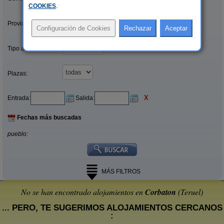
COOKIES
.
Provincias/Islas:
Tipo alquiler:
Plazas:
X
Entrada:
Salida:
Fechas más buscadas
pueblo:
MÁS FILTROS
No se han encontrado alojamientos en
Corbaton
(Teruel)
... PERO, TE SUGERIMOS ALOJAMIENTOS CERCANOS
: