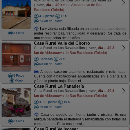
Apartamento en
San Bartolomé de Las Abiertas
a
40 km
de Aldeanueva de San
(Toledo)
Bartolome (Toledo)
4+2 plazas
12 €
73 km de Toledo
La vivienda está Situada en un pueblo tranquilo donde
8 Fotos
poder respirar paz, tranquilidad y descanso. Se trata de
una construcción de los años ...
Casa Rural Valle del Chorro
Casa Rural en
Los Navalucillos
a
40,3
(Toledo)
km
de Aldeanueva de San Bartolome (Toledo)
10 plazas
27 €
60 km de Toledo
Antiguo caserón totalmente restaurado y reformado.
8 Fotos
Cuenta con 4 habitaciones abuardilladas en la planta alta
Video
y 2 en la planta baja. Todas el ...
Casa Rural La Panadería
Casa Rural en
Los Navalucillos
a
40,4
(Toledo)
km
de Aldeanueva de San Bartolome (Toledo)
4-7+2 plazas
19 €
70 km de Toledo
Casa de pueblo con horno jardín y piscina. Es una
antigua panadería restaurada y rehabilitada con todas las
8 Fotos
comodidades. En la casa rural, a ...
Casa Rural Vallecasar