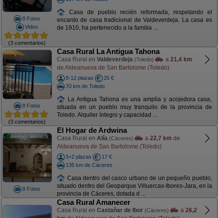
Casa de pueblo recién reformada, respetando el
8 Fotos
encanto de casa tradicional de Valdeverdeja. La casa es
Video
de 1910, ha pertenecido a la familia ...
(3 comentarios)
Casa Rural La Antigua Tahona
Casa Rural en
Valdeverdeja
a
21,4 km
(Toledo)
de Aldeanueva de San Bartolome (Toledo)
8-12 plazas
25 €
70 km de Toledo
La Antigua Tahona es una amplia y acojedora casa,
8 Fotos
situada en un pueblo muy tranquilo de la provincia de
Toledo. Alquiler íntegro y capacidad ...
(3 comentarios)
El Hogar de Ardwina
Casa Rural en
Alía
a
22,7 km
de
(Cáceres)
Aldeanueva de San Bartolome (Toledo)
5+2 plazas
17 €
135 km de Cáceres
Casa dentro del casco urbano de un pequeño pueblo,
situado dentro del Geoparque Villuercas-Ibores-Jara, en la
8 Fotos
provincia de Cáceres, dotada d ...
Casa Rural Amanecer
Casa Rural en
Castañar de Ibor
a
26,2
(Cáceres)