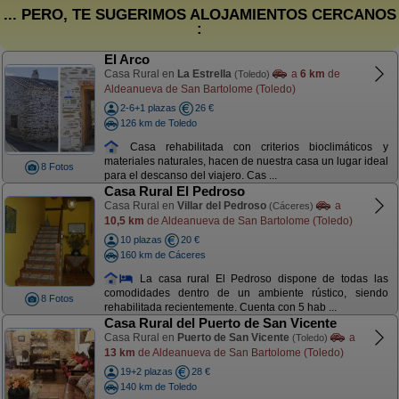
... PERO, TE SUGERIMOS ALOJAMIENTOS CERCANOS
:
El Arco
Casa Rural en
La Estrella
a
6 km
de
(Toledo)
Aldeanueva de San Bartolome (Toledo)
2-6+1 plazas
26 €
126 km de Toledo
Casa rehabilitada con criterios bioclimáticos y
materiales naturales, hacen de nuestra casa un lugar ideal
8 Fotos
para el descanso del viajero. Cas ...
Casa Rural El Pedroso
Casa Rural en
Villar del Pedroso
a
(Cáceres)
10,5 km
de Aldeanueva de San Bartolome (Toledo)
10 plazas
20 €
160 km de Cáceres
La casa rural El Pedroso dispone de todas las
comodidades dentro de un ambiente rústico, siendo
8 Fotos
rehabilitada recientemente. Cuenta con 5 hab ...
Casa Rural del Puerto de San Vicente
Casa Rural en
Puerto de San Vicente
a
(Toledo)
13 km
de Aldeanueva de San Bartolome (Toledo)
19+2 plazas
28 €
140 km de Toledo