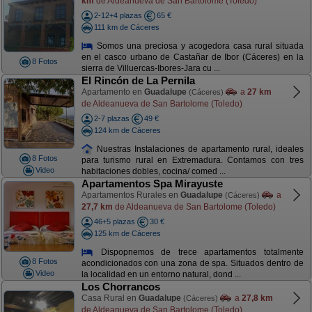
km
de Aldeanueva de San Bartolome (Toledo)
2-12+4 plazas
65 €
111 km de Cáceres
Somos una preciosa y acogedora casa rural situada
en el casco urbano de Castañar de Ibor (Cáceres) en la
8 Fotos
sierra de Villuercas-Ibores-Jara cu ...
El Rincón de La Pernila
Apartamento en
Guadalupe
a
27 km
(Cáceres)
de Aldeanueva de San Bartolome (Toledo)
2-7 plazas
49 €
124 km de Cáceres
Nuestras Instalaciones de apartamento rural, ideales
8 Fotos
para turismo rural en Extremadura. Contamos con tres
Video
habitaciones dobles, cocina/ comed ...
Apartamentos Spa Mirayuste
Apartamentos Rurales en
Guadalupe
a
(Cáceres)
27,7 km
de Aldeanueva de San Bartolome (Toledo)
46+5 plazas
30 €
125 km de Cáceres
Dispopnemos de trece apartamentos totalmente
8 Fotos
acondicionados con una zona de spa. Situados dentro de
Video
la localidad en un entorno natural, dond ...
Los Chorrancos
Casa Rural en
Guadalupe
a
27,8 km
(Cáceres)
de Aldeanueva de San Bartolome (Toledo)