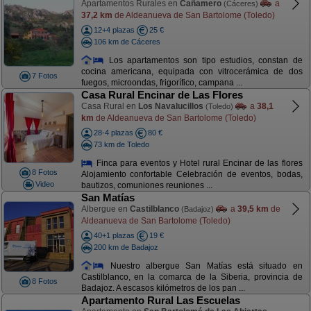
Apartamentos Rurales en
Cañamero
a
(Cáceres)
37,2 km
de Aldeanueva de San Bartolome (Toledo)
12+4 plazas
25 €
106 km de Cáceres
Los apartamentos son tipo estudios, constan de
cocina americana, equipada con vitrocerámica de dos
7 Fotos
fuegos, microondas, frigorífico, campana ...
Casa Rural Encinar de Las Flores
Casa Rural en
Los Navalucillos
a
38,1
(Toledo)
km
de Aldeanueva de San Bartolome (Toledo)
28-4 plazas
80 €
73 km de Toledo
Finca para eventos y Hotel rural Encinar de las flores
8 Fotos
Alojamiento confortable Celebración de eventos, bodas,
Video
bautizos, comuniones reuniones ...
San Matías
Albergue en
Castilblanco
a
39,5 km
de
(Badajoz)
Aldeanueva de San Bartolome (Toledo)
40+1 plazas
19 €
200 km de Badajoz
Nuestro albergue San Matías está situado en
Castilblanco, en la comarca de la Siberia, provincia de
8 Fotos
Badajoz. A escasos kilómetros de los pan ...
Apartamento Rural Las Escuelas