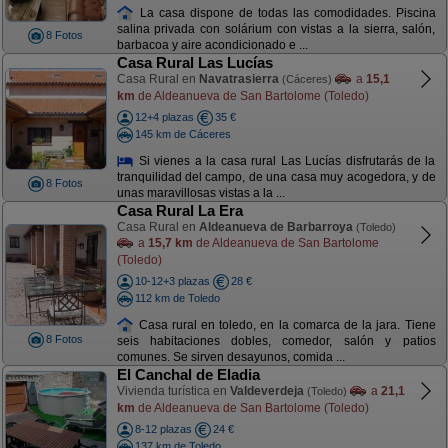
La casa dispone de todas las comodidades. Piscina
salina privada con solárium con vistas a la sierra, salón,
8 Fotos
barbacoa y aire acondicionado e ...
Casa Rural Las Lucías
Casa Rural en
Navatrasierra
a
15,1
(Cáceres)
km
de Aldeanueva de San Bartolome (Toledo)
12+4 plazas
35 €
145 km de Cáceres
Si vienes a la casa rural Las Lucías disfrutarás de la
tranquilidad del campo, de una casa muy acogedora, y de
8 Fotos
unas maravillosas vistas a la ...
Casa Rural La Era
Casa Rural en
Aldeanueva de Barbarroya
(Toledo)
a
15,7 km
de Aldeanueva de San Bartolome
(Toledo)
10-12+3 plazas
28 €
112 km de Toledo
Casa rural en toledo, en la comarca de la jara. Tiene
8 Fotos
seis habitaciones dobles, comedor, salón y patios
comunes. Se sirven desayunos, comida ...
El Canchal de Eladia
Vivienda turística en
Valdeverdeja
a
21,1
(Toledo)
km
de Aldeanueva de San Bartolome (Toledo)
8-12 plazas
24 €
137 km de Toledo