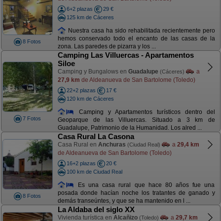
6+2 plazas
29 €
125 km de Cáceres
Nuestra casa ha sido rehabilitada recientemente pero
hemos conservado todo el encanto de las casas de la
8 Fotos
zona. Las paredes de pizarra y los ...
Camping Las Villuercas - Apartamentos
Siloe
Camping y Bungalows en
Guadalupe
a
(Cáceres)
27,9 km
de Aldeanueva de San Bartolome (Toledo)
22+2 plazas
17 €
120 km de Cáceres
Camping y Apartamentos turísticos dentro del
7 Fotos
Geoparque de las Villuercas. Situado a 3 km de
Guadalupe, Patrimonio de la Humanidad. Los alred ...
Casa Rural La Casona
Casa Rural en
Anchuras
a
29,4 km
(Ciudad Real)
de Aldeanueva de San Bartolome (Toledo)
16+2 plazas
20 €
100 km de Ciudad Real
Es una casa rural que hace 80 años fue una
posada donde hacían noche los tratantes de ganado y
8 Fotos
demás transeúntes, y que se ha mantenido en l ...
La Aldaba del siglo XX
Vivienda turística en
Alcañizo
a
29,7 km
(Toledo)