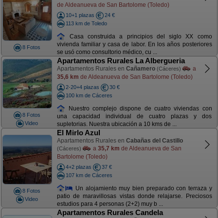
de Aldeanueva de San Bartolome (Toledo)
10+1 plazas
24 €
113 km de Toledo
Casa construida a principios del siglo XX como
vivienda familiar y casa de labor. En los años posteriores
8 Fotos
se usó como consultorio médico, cu ...
Apartamentos Rurales La Albergueria
Apartamentos Rurales en
Cañamero
a
(Cáceres)
35,6 km
de Aldeanueva de San Bartolome (Toledo)
2-20+4 plazas
30 €
100 km de Cáceres
Nuestro complejo dispone de cuatro viviendas con
8 Fotos
una capacidad individual de cuatro plazas y dos
Video
supletorias. Nuestra ubicación a 10 kms de ...
El Mirlo Azul
Apartamentos Rurales en
Cabañas del Castillo
a
35,7 km
de Aldeanueva de San
(Cáceres)
Bartolome (Toledo)
4+2 plazas
37 €
107 km de Cáceres
Un alojamiento muy bien preparado con terraza y
8 Fotos
patio de maravillosas vistas donde relajarse. Preciosos
Video
estudios para 4 personas (2+2) muy b ...
Apartamentos Rurales Candela