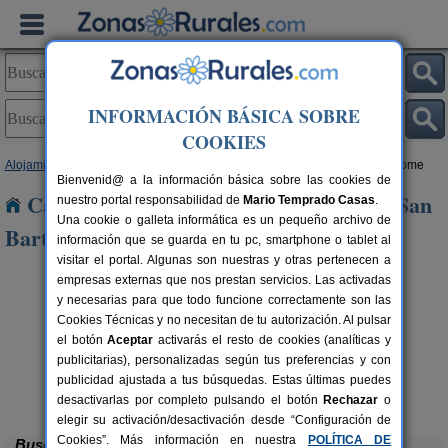
INFORMACIÓN BÁSICA SOBRE
COOKIES
Alojamientos
>
Castilla-La Mancha
>
Toledo
> Aldeanueva de San Bartolome
Bienvenid@ a la información básica sobre las cookies de
Casas Rurales cerca de Aldeanueva de San
nuestro portal responsabilidad de
Mario Temprado Casas
.
Una cookie o galleta informática es un pequeño archivo de
Bartolome
información que se guarda en tu pc, smartphone o tablet al
visitar el portal. Algunas son nuestras y otras pertenecen a
empresas externas que nos prestan servicios. Las activadas
y necesarias para que todo funcione correctamente son las
Cookies Técnicas y no necesitan de tu autorización. Al pulsar
el botón
Aceptar
activarás el resto de cookies (analíticas y
publicitarias), personalizadas según tus preferencias y con
publicidad ajustada a tus búsquedas. Estas últimas puedes
Casa Rural Dos Hermanas
rs.
8-14+4 pers.
 €
30 €
Navahermosa (Toledo)
desde
desactivarlas por completo pulsando el botón
Rechazar
o
elegir su activación/desactivación desde “Configuración de
Cookies”. Más información en nuestra
POLÍTICA DE
Buscar