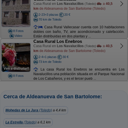
Casa Rural en
Los Navalucillos
a
40,5
(Toledo)
km
de Aldeanueva de San Bartolome (Toledo)
2-23+3 plazas
20 €
70 km de Toledo
Casa Rural Vallecasar cuenta con 10 habitaciones
8 Fotos
dobles con baño, TV, aire acondicionado y calefacción.
Video
Están distribuidas en dos plantas y ...
Casa Rural Los Enebros
Casa Rural en
Los Navalucillos
a
40,5
(Toledo)
km
de Aldeanueva de San Bartolome (Toledo)
2-4+1 plazas
30 €
73 km de Toledo
La casa Rural los Enebros se encuentra en Los
Navalucillos una población situada en el Parque Nacional
8 Fotos
de Los Cabañeros, y es el tercer pueb ...
Cerca de Aldeanueva de San Bartolome:
Mohedas de La Jara
(Toledo)
a 4,4 km
La Estrella
(Toledo)
a 6,1 km