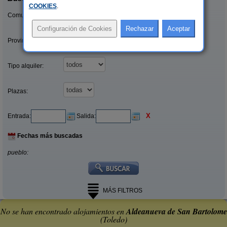
COOKIES
.
Comunidades:
Provincias/Islas:
Tipo alquiler:
Plazas:
X
Entrada:
Salida:
Fechas más buscadas
pueblo:
MÁS FILTROS
No se han encontrado alojamientos en
Aldeanueva de San Bartolome
(Toledo)