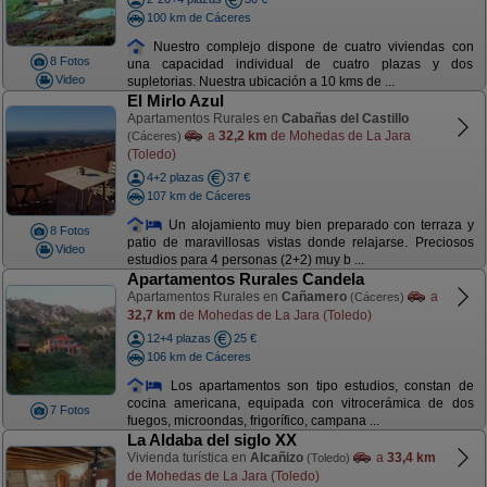
100 km de Cáceres
Nuestro complejo dispone de cuatro viviendas con
8 Fotos
una capacidad individual de cuatro plazas y dos
Video
supletorias. Nuestra ubicación a 10 kms de ...
El Mirlo Azul
Apartamentos Rurales en
Cabañas del Castillo
a
32,2 km
de Mohedas de La Jara
(Cáceres)
(Toledo)
4+2 plazas
37 €
107 km de Cáceres
Un alojamiento muy bien preparado con terraza y
8 Fotos
patio de maravillosas vistas donde relajarse. Preciosos
Video
estudios para 4 personas (2+2) muy b ...
Apartamentos Rurales Candela
Apartamentos Rurales en
Cañamero
a
(Cáceres)
32,7 km
de Mohedas de La Jara (Toledo)
12+4 plazas
25 €
106 km de Cáceres
Los apartamentos son tipo estudios, constan de
cocina americana, equipada con vitrocerámica de dos
7 Fotos
fuegos, microondas, frigorífico, campana ...
La Aldaba del siglo XX
Vivienda turística en
Alcañizo
a
33,4 km
(Toledo)
de Mohedas de La Jara (Toledo)