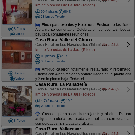
Casa Rural en
Los Navalucillos
a
40,9
(Toledo)
km
de Mohedas de La Jara (Toledo)
28-4 plazas
80 €
73 km de Toledo
Finca para eventos y Hotel rural Encinar de las flores
8 Fotos
Alojamiento confortable Celebración de eventos, bodas,
Video
bautizos, comuniones reuniones ...
Casa Rural Valle del Chorro
Casa Rural en
Los Navalucillos
a
43,4
(Toledo)
km
de Mohedas de La Jara (Toledo)
10 plazas
27 €
60 km de Toledo
Antiguo caserón totalmente restaurado y reformado.
8 Fotos
Cuenta con 4 habitaciones abuardilladas en la planta alta
Video
y 2 en la planta baja. Todas el ...
Casa Rural La Panadería
Casa Rural en
Los Navalucillos
a
43,5
(Toledo)
km
de Mohedas de La Jara (Toledo)
4-7+2 plazas
19 €
70 km de Toledo
Casa de pueblo con horno jardín y piscina. Es una
antigua panadería restaurada y rehabilitada con todas las
8 Fotos
comodidades. En la casa rural, a ...
Casa Rural Vallecasar
Casa Rural en
Los Navalucillos
a
43,5
(Toledo)