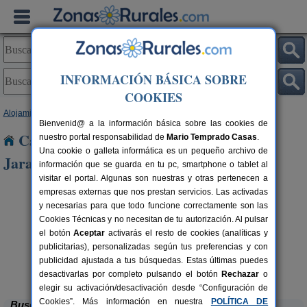
INFORMACIÓN BÁSICA SOBRE
COOKIES
Alojamientos
>
Castilla-La Mancha
>
Toledo
> Mohedas de La Jara
Bienvenid@ a la información básica sobre las cookies de
Casas Rurales cerca de Mohedas de La
nuestro portal responsabilidad de
Mario Temprado Casas
.
Una cookie o galleta informática es un pequeño archivo de
Jara
información que se guarda en tu pc, smartphone o tablet al
visitar el portal. Algunas son nuestras y otras pertenecen a
empresas externas que nos prestan servicios. Las activadas
y necesarias para que todo funcione correctamente son las
Cookies Técnicas y no necesitan de tu autorización. Al pulsar
el botón
Aceptar
activarás el resto de cookies (analíticas y
publicitarias), personalizadas según tus preferencias y con
publicidad ajustada a tus búsquedas. Estas últimas puedes
Casa Las Alberquillas
rs.
11 pers.
 €
30 €
El Real de San Vicente (Toledo)
desde
desactivarlas por completo pulsando el botón
Rechazar
o
elegir su activación/desactivación desde “Configuración de
Cookies”. Más información en nuestra
POLÍTICA DE
Buscar