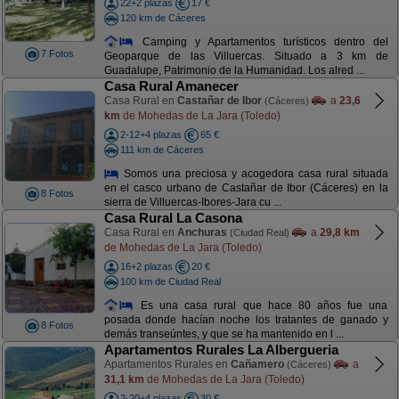
22+2 plazas
17 €
120 km de Cáceres
Camping y Apartamentos turísticos dentro del
7 Fotos
Geoparque de las Villuercas. Situado a 3 km de
Guadalupe, Patrimonio de la Humanidad. Los alred ...
Casa Rural Amanecer
Casa Rural en
Castañar de Ibor
a
23,6
(Cáceres)
km
de Mohedas de La Jara (Toledo)
2-12+4 plazas
65 €
111 km de Cáceres
Somos una preciosa y acogedora casa rural situada
en el casco urbano de Castañar de Ibor (Cáceres) en la
8 Fotos
sierra de Villuercas-Ibores-Jara cu ...
Casa Rural La Casona
Casa Rural en
Anchuras
a
29,8 km
(Ciudad Real)
de Mohedas de La Jara (Toledo)
16+2 plazas
20 €
100 km de Ciudad Real
Es una casa rural que hace 80 años fue una
posada donde hacían noche los tratantes de ganado y
8 Fotos
demás transeúntes, y que se ha mantenido en l ...
Apartamentos Rurales La Albergueria
Apartamentos Rurales en
Cañamero
a
(Cáceres)
31,1 km
de Mohedas de La Jara (Toledo)
2-20+4 plazas
30 €