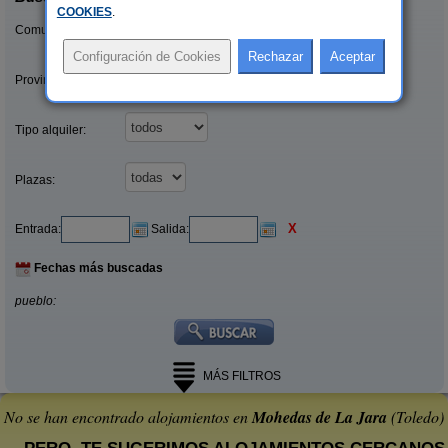
COOKIES
.
Comunidades:
Provincias/Islas:
Tipo alquiler:
Plazas:
X
Entrada:
Salida:
Fechas más buscadas
pueblo:
MÁS FILTROS
No se han encontrado alojamientos en
Mohedas de La Jara
(Toledo)