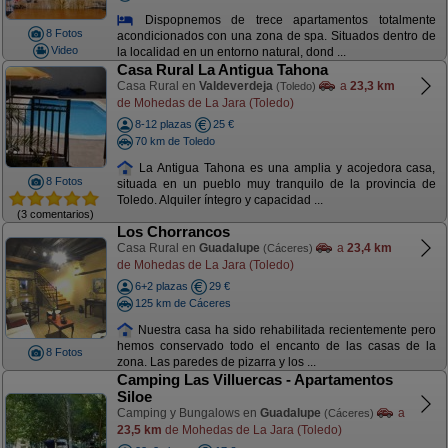
Dispopnemos de trece apartamentos totalmente
8 Fotos
acondicionados con una zona de spa. Situados dentro de
Video
la localidad en un entorno natural, dond ...
Casa Rural La Antigua Tahona
Casa Rural en
Valdeverdeja
a
23,3 km
(Toledo)
de Mohedas de La Jara (Toledo)
8-12 plazas
25 €
70 km de Toledo
La Antigua Tahona es una amplia y acojedora casa,
8 Fotos
situada en un pueblo muy tranquilo de la provincia de
Toledo. Alquiler íntegro y capacidad ...
(3 comentarios)
Los Chorrancos
Casa Rural en
Guadalupe
a
23,4 km
(Cáceres)
de Mohedas de La Jara (Toledo)
6+2 plazas
29 €
125 km de Cáceres
Nuestra casa ha sido rehabilitada recientemente pero
hemos conservado todo el encanto de las casas de la
8 Fotos
zona. Las paredes de pizarra y los ...
Camping Las Villuercas - Apartamentos
Siloe
Camping y Bungalows en
Guadalupe
a
(Cáceres)
23,5 km
de Mohedas de La Jara (Toledo)