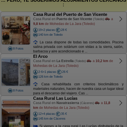
... PERO, TE SUGERIMOS ALOJAMIENTOS CERCANOS
:
Casa Rural del Puerto de San Vicente
Casa Rural en
Puerto de San Vicente
a
(Toledo)
9,8 km
de Mohedas de La Jara (Toledo)
19+2 plazas
28 €
140 km de Toledo
La casa dispone de todas las comodidades. Piscina
salina privada con solárium con vistas a la sierra, salón,
8 Fotos
barbacoa y aire acondicionado e ...
El Arco
Casa Rural en
La Estrella
a
10,2 km
de
(Toledo)
Mohedas de La Jara (Toledo)
2-6+1 plazas
26 €
126 km de Toledo
Casa rehabilitada con criterios bioclimáticos y
materiales naturales, hacen de nuestra casa un lugar ideal
8 Fotos
para el descanso del viajero. Cas ...
Casa Rural Las Lucías
Casa Rural en
Navatrasierra
a
11,8
(Cáceres)
km
de Mohedas de La Jara (Toledo)
12+4 plazas
35 €
145 km de Cáceres
Si vienes a la casa rural Las Lucías disfrutarás de la