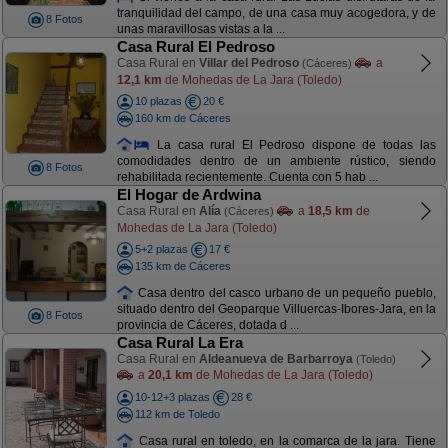
tranquilidad del campo, de una casa muy acogedora, y de
8 Fotos
unas maravillosas vistas a la ...
Casa Rural El Pedroso
Casa Rural en
Villar del Pedroso
a
(Cáceres)
12,1 km
de Mohedas de La Jara (Toledo)
10 plazas
20 €
160 km de Cáceres
La casa rural El Pedroso dispone de todas las
comodidades dentro de un ambiente rústico, siendo
8 Fotos
rehabilitada recientemente. Cuenta con 5 hab ...
El Hogar de Ardwina
Casa Rural en
Alía
a
18,5 km
de
(Cáceres)
Mohedas de La Jara (Toledo)
5+2 plazas
17 €
135 km de Cáceres
Casa dentro del casco urbano de un pequeño pueblo,
situado dentro del Geoparque Villuercas-Ibores-Jara, en la
8 Fotos
provincia de Cáceres, dotada d ...
Casa Rural La Era
Casa Rural en
Aldeanueva de Barbarroya
(Toledo)
a
20,1 km
de Mohedas de La Jara (Toledo)
10-12+3 plazas
28 €
112 km de Toledo
Casa rural en toledo, en la comarca de la jara. Tiene