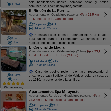
seis habitaciones dobles, comedor, salón y patios
8 Fotos
comunes. Se sirven desayunos, comida ...
El Rincón de La Pernila
Apartamento en
Guadalupe
a
22,5 km
(Cáceres)
de Mohedas de La Jara (Toledo)
2-7 plazas
49 €
124 km de Cáceres
Nuestras Instalaciones de apartamento rural, ideales
8 Fotos
para turismo rural en Extremadura. Contamos con tres
Video
habitaciones dobles, cocina/ comed ...
El Canchal de Eladia
Vivienda turística en
Valdeverdeja
a
23,1
(Toledo)
km
de Mohedas de La Jara (Toledo)
8-12 plazas
24 €
137 km de Toledo
Casa de pueblo recién reformada, respetando el
8 Fotos
encanto de casa tradicional de Valdeverdeja. La casa es
Video
de 1910, ha pertenecido a la familia ...
(3 comentarios)
Apartamentos Spa Mirayuste
Apartamentos Rurales en
Guadalupe
a
(Cáceres)
23,2 km
de Mohedas de La Jara (Toledo)
46+5 plazas
30 €
125 km de Cáceres