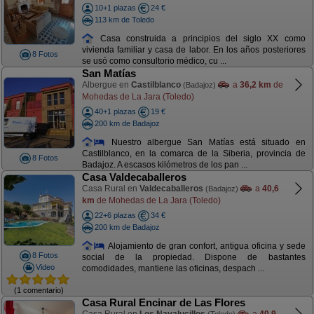
10+1 plazas
24 €
113 km de Toledo
Casa construida a principios del siglo XX como
vivienda familiar y casa de labor. En los años posteriores
8 Fotos
se usó como consultorio médico, cu ...
San Matías
Albergue en
Castilblanco
a
36,2 km
de
(Badajoz)
Mohedas de La Jara (Toledo)
40+1 plazas
19 €
200 km de Badajoz
Nuestro albergue San Matías está situado en
Castilblanco, en la comarca de la Siberia, provincia de
8 Fotos
Badajoz. A escasos kilómetros de los pan ...
Casa Valdecaballeros
Casa Rural en
Valdecaballeros
a
40,6
(Badajoz)
km
de Mohedas de La Jara (Toledo)
22+6 plazas
34 €
200 km de Badajoz
Alojamiento de gran confort, antigua oficina y sede
8 Fotos
social de la propiedad. Dispone de bastantes
Video
comodidades, mantiene las oficinas, despach ...
(1 comentario)
Casa Rural Encinar de Las Flores