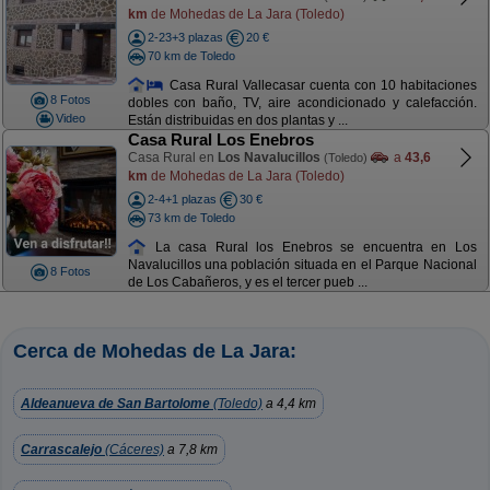
km
de Mohedas de La Jara (Toledo)
2-23+3 plazas
20 €
70 km de Toledo
Casa Rural Vallecasar cuenta con 10 habitaciones
8 Fotos
dobles con baño, TV, aire acondicionado y calefacción.
Video
Están distribuidas en dos plantas y ...
Casa Rural Los Enebros
Casa Rural en
Los Navalucillos
a
43,6
(Toledo)
km
de Mohedas de La Jara (Toledo)
2-4+1 plazas
30 €
73 km de Toledo
La casa Rural los Enebros se encuentra en Los
Navalucillos una población situada en el Parque Nacional
8 Fotos
de Los Cabañeros, y es el tercer pueb ...
Cerca de Mohedas de La Jara:
Aldeanueva de San Bartolome
(Toledo)
a 4,4 km
Carrascalejo
(Cáceres)
a 7,8 km