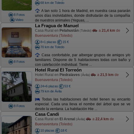
68 km de Toledo
A tan solo 1 hora de Madrid, en nuestra casa pararán
8 Fotos
unos días inolvidables, donde disfrutarán de la compañía
Video
de nuestros animales (Yeguas, ...
La Fragua de Manuel
Casa Rural en
Pelahustán
a
21,4 km
de
(Toledo)
Buenaventura (Toledo)
8+1 plazas
15 €
70 km de Toledo
Casa confortable, par albergar grupos de amigos y/o
familiares. Dispone de 5 habitaciones todas con baño y
8 Fotos
con calefacción individual. Tiene ...
Hotel Rural El Torreón
Hotel Rural en
Piedralaves
a
21,5 km
de
(Ávila)
Buenaventura (Toledo)
24+6 plazas
53 €
79 km de Ávila
Todas las habitaciones del hotel tienen su encanto
especial. Cada una lleva el nombe del árbol que se ve
8 Fotos
desde la ventana. La habitación Hie ...
Casa Candi
Casa Rural en
El Arenal
a
22,4 km
de
(Ávila)
Buenaventura (Toledo)
10 plazas
18 €