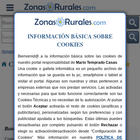
INFORMACIÓN BÁSICA SOBRE
COOKIES
Alojamientos
>
Castilla-La Mancha
>
Toledo
> Buenaventura
Bienvenid@ a la información básica sobre las cookies de
Casas Rurales en Buenaventura
nuestro portal responsabilidad de
Mario Temprado Casas
.
Una cookie o galleta informática es un pequeño archivo de
información que se guarda en tu pc, smartphone o tablet al
visitar el portal. Algunas son nuestras y otras pertenecen a
empresas externas que nos prestan servicios. Las activadas
y necesarias para que todo funcione correctamente son las
Cookies Técnicas y no necesitan de tu autorización. Al pulsar
el botón
Aceptar
activarás el resto de cookies (analíticas y
Casa Rural Dos Hermanas
rs.
8-14+4 pers.
publicitarias), personalizadas según tus preferencias y con
 €
30 €
Navahermosa (Toledo)
desde
publicidad ajustada a tus búsquedas. Estas últimas puedes
desactivarlas por completo pulsando el botón
Rechazar
o
Buscar
elegir su activación/desactivación desde “Configuración de
Cookies”. Más información en nuestra
POLÍTICA DE
Comunidades: