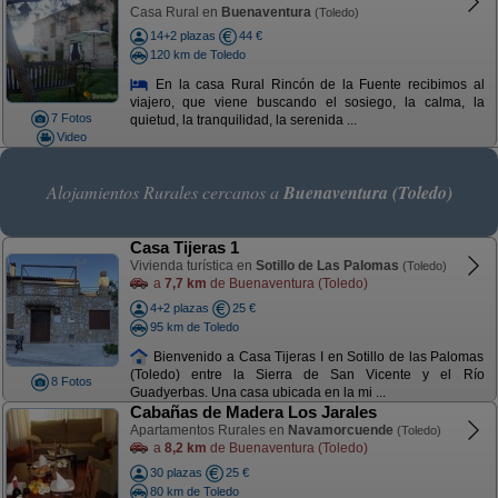
Casa Rural en
Buenaventura
(Toledo)
14+2 plazas
44 €
120 km de Toledo
En la casa Rural Rincón de la Fuente recibimos al
viajero, que viene buscando el sosiego, la calma, la
7 Fotos
quietud, la tranquilidad, la serenida ...
Video
Alojamientos Rurales cercanos a
Buenaventura (Toledo)
Casa Tijeras 1
Vivienda turística en
Sotillo de Las Palomas
(Toledo)
a
7,7 km
de Buenaventura (Toledo)
4+2 plazas
25 €
95 km de Toledo
Bienvenido a Casa Tijeras I en Sotillo de las Palomas
(Toledo) entre la Sierra de San Vicente y el Río
8 Fotos
Guadyerbas. Una casa ubicada en la mi ...
Cabañas de Madera Los Jarales
Apartamentos Rurales en
Navamorcuende
(Toledo)
a
8,2 km
de Buenaventura (Toledo)
30 plazas
25 €
80 km de Toledo