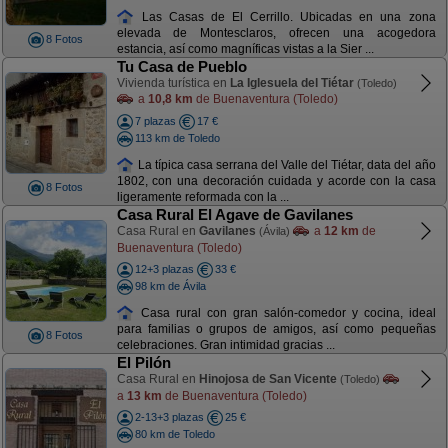
Las Casas de El Cerrillo. Ubicadas en una zona
elevada de Montesclaros, ofrecen una acogedora
8 Fotos
estancia, así como magníficas vistas a la Sier ...
Tu Casa de Pueblo
Vivienda turística en
La Iglesuela del Tiétar
(Toledo)
a
10,8 km
de Buenaventura (Toledo)
7 plazas
17 €
113 km de Toledo
La típica casa serrana del Valle del Tiétar, data del año
1802, con una decoración cuidada y acorde con la casa
8 Fotos
ligeramente reformada con la ...
Casa Rural El Agave de Gavilanes
Casa Rural en
Gavilanes
a
12 km
de
(Ávila)
Buenaventura (Toledo)
12+3 plazas
33 €
98 km de Ávila
Casa rural con gran salón-comedor y cocina, ideal
para familias o grupos de amigos, así como pequeñas
8 Fotos
celebraciones. Gran intimidad gracias ...
El Pilón
Casa Rural en
Hinojosa de San Vicente
(Toledo)
a
13 km
de Buenaventura (Toledo)
2-13+3 plazas
25 €
80 km de Toledo