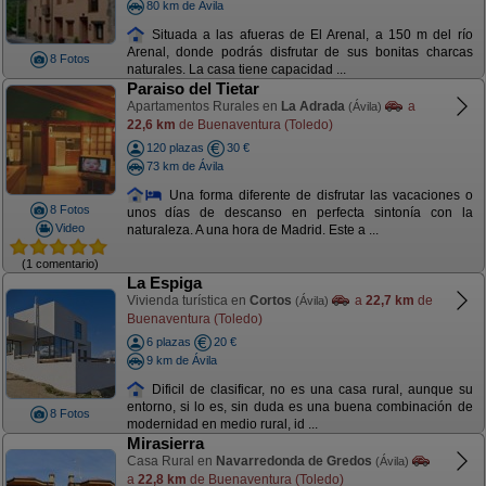
80 km de Ávila
Situada a las afueras de El Arenal, a 150 m del río
Arenal, donde podrás disfrutar de sus bonitas charcas
8 Fotos
naturales. La casa tiene capacidad ...
Paraiso del Tietar
Apartamentos Rurales en
La Adrada
a
(Ávila)
22,6 km
de Buenaventura (Toledo)
120 plazas
30 €
73 km de Ávila
Una forma diferente de disfrutar las vacaciones o
8 Fotos
unos días de descanso en perfecta sintonía con la
Video
naturaleza. A una hora de Madrid. Este a ...
(1 comentario)
La Espiga
Vivienda turística en
Cortos
a
22,7 km
de
(Ávila)
Buenaventura (Toledo)
6 plazas
20 €
9 km de Ávila
Dificil de clasificar, no es una casa rural, aunque su
entorno, si lo es, sin duda es una buena combinación de
8 Fotos
modernidad en medio rural, id ...
Mirasierra
Casa Rural en
Navarredonda de Gredos
(Ávila)
a
22,8 km
de Buenaventura (Toledo)