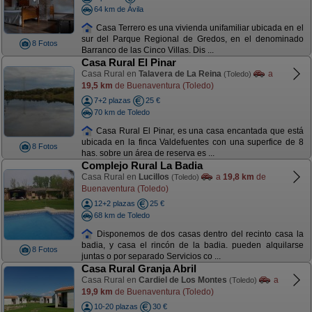
64 km de Ávila
Casa Terrero es una vivienda unifamiliar ubicada en el
sur del Parque Regional de Gredos, en el denominado
8 Fotos
Barranco de las Cinco Villas. Dis ...
Casa Rural El Pinar
Casa Rural en
Talavera de La Reina
a
(Toledo)
19,5 km
de Buenaventura (Toledo)
7+2 plazas
25 €
70 km de Toledo
Casa Rural El Pinar, es una casa encantada que está
ubicada en la finca Valdefuentes con una superfice de 8
8 Fotos
has. sobre un área de reserva es ...
Complejo Rural La Badia
Casa Rural en
Lucillos
a
19,8 km
de
(Toledo)
Buenaventura (Toledo)
12+2 plazas
25 €
68 km de Toledo
Disponemos de dos casas dentro del recinto casa la
badia, y casa el rincón de la badia. pueden alquilarse
8 Fotos
juntas o por separado Servicios co ...
Casa Rural Granja Abril
Casa Rural en
Cardiel de Los Montes
a
(Toledo)
19,9 km
de Buenaventura (Toledo)
10-20 plazas
30 €