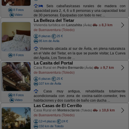
Seis cabañas/casas rurales de madera con
8 Fotos
capacidad para 2, 4, 6 u 8 personas y una capacidad total
Video
de 30 personas. Equipadas con todo lo nec ...
La Belleza del Tietar
Vivienda turística en
Lanzahita
a
8,3 km
(Ávila)
de Buenaventura (Toledo)
8 plazas
25 €
95 km de Ávila
Vivienda ubicada al sur de Ávila, en plena naturaleza
en el Valle del Tietar, en la que se puede visitar, La Cueva
8 Fotos
del Águila, Los Toros de ...
La Casita del Portal
Casa Rural en
Pedro Bernardo
a
9,7 km
(Ávila)
de Buenaventura (Toledo)
6 plazas
25 €
107 km de Ávila
Casa muy antigua, rehabilitada totalmente
8 Fotos
acondicionada con zona de cocina-salón-comedor, tres
Video
habitaciones y dos cuartos de baño con ducha ...
Las Casas de El Cerrillo
Casa Rural en
Montesclaros
a
10,6 km
(Toledo)
de Buenaventura (Toledo)
12+4 plazas
24 €
150 km de Toledo