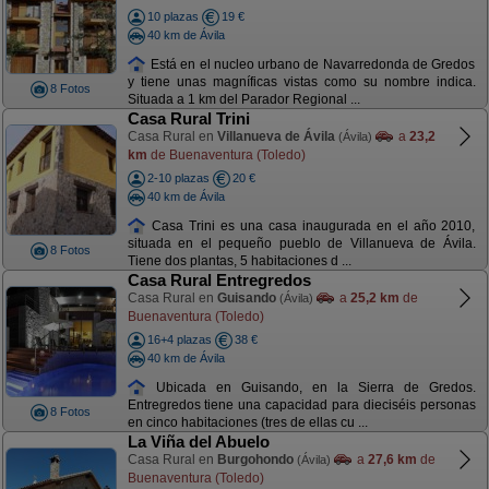
10 plazas
19 €
40 km de Ávila
Está en el nucleo urbano de Navarredonda de Gredos
y tiene unas magníficas vistas como su nombre indica.
8 Fotos
Situada a 1 km del Parador Regional ...
Casa Rural Trini
Casa Rural en
Villanueva de Ávila
a
23,2
(Ávila)
km
de Buenaventura (Toledo)
2-10 plazas
20 €
40 km de Ávila
Casa Trini es una casa inaugurada en el año 2010,
situada en el pequeño pueblo de Villanueva de Ávila.
8 Fotos
Tiene dos plantas, 5 habitaciones d ...
Casa Rural Entregredos
Casa Rural en
Guisando
a
25,2 km
de
(Ávila)
Buenaventura (Toledo)
16+4 plazas
38 €
40 km de Ávila
Ubicada en Guisando, en la Sierra de Gredos.
Entregredos tiene una capacidad para dieciséis personas
8 Fotos
en cinco habitaciones (tres de ellas cu ...
La Viña del Abuelo
Casa Rural en
Burgohondo
a
27,6 km
de
(Ávila)
Buenaventura (Toledo)