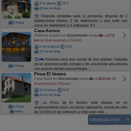
8-10 plazas
20 €
28 km de Ávila
Vivienda completa para 11 personas, dispone de 2
habitaciones dobles, 2 de matrimonio y una suite con
8 Fotos
cama de matrimonio y 1 individual. A 5 ...
Casa Aurora
Vivienda turística en
Burgohondo
a
27,9
(Ávila)
km
de Buenaventura (Toledo)
6-16+6 plazas
33 €
37 km de Ávila
Preciosa casa que consta de tres plantas, rodeada
de un precioso jardín cerrado y de una bonita una piscina
8 Fotos
con acceso vallado para proteger ...
Finca El Venero
Casa Rural en
Navaluenga
a
28,5 km
de
(Ávila)
Buenaventura (Toledo)
20+5 plazas
50 €
30 km de Ávila
La Finca de El Venero está situada en un
8 Fotos
emplazamiento único, en plena naturaleza, consta de más
Video
de 10.000 m2 de extensión y está a tan solo ...