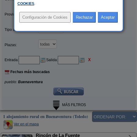
COOKIES
.
Provincias/Islas:
Tipo alquiler:
Plazas:
X
Entrada:
Salida:
Fechas más buscadas
pueblo:
Buenaventura
MÁS FILTROS
1 alojamiento rural en Buenaventura (Toledo)
Ver en el mapa
Rincón de La Fuente