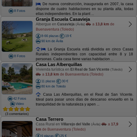
De nueva construcción, inaugurada en 2007, la casa
dispone de cuatro habitaciones en su planta alta, todas
8 Fotos
ellas independientes. En la plant ...
Granja Escuela Casavieja
Albergue en
Casavieja
a
13,8 km
de
(Ávila)
Buenaventura (Toledo)
8-66 plazas
19 €
90 km de Ávila
La Granja Escuela está dividida en cinco Casas
Rurales independientes con capacidad entre 8 y 18
8 Fotos
personas. Cada casa tiene varias habitacion ...
Casa Las Alberquillas
Vivienda turística en
El Real de San Vicente
(Toledo)
a
13,8 km
de Buenaventura (Toledo)
11 plazas
30 €
80 km de Toledo
Casa Las Alberquillas, en el Real de San Vicente.
42 Fotos
Ideal para pasar unos días de descanso envuelto en la
Video
tranquilidad de la naturaleza y apen ...
(3 comentarios)
Casa Terrero
Casa Rural en
Villarejo del Valle
a
17,9
(Ávila)
km
de Buenaventura (Toledo)
6 plazas
25 €