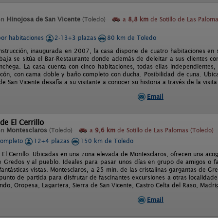
en
Hinojosa de San Vicente
(Toledo)
a
8,8 km
de Sotillo de Las Palom
por habitaciones
2-13+3 plazas
80 km de Toledo
strucción, inaugurada en 2007, la casa dispone de cuatro habitaciones en su
 baja se sitúa el Bar-Restaurante donde además de deleitar a sus clientes c
nchega. La casa cuenta con cinco habitaciones, todas ellas independientes, 
lcón, con cama doble y baño completo con ducha. Posibilidad de cuna. Ubicad
e San Vicente desafía a su visitante a conocer su historia a través de la vis
Email
de El Cerrillo
en
Montesclaros
(Toledo)
a
9,6 km
de Sotillo de Las Palomas (Toledo)
completo
12+4 plazas
150 km de Toledo
 El Cerrillo. Ubicadas en una zona elevada de Montesclaros, ofrecen una acog
de Gredos y al pueblo. Ideales para pasar unos días en grupo de amigos o fa
 fantásticas vistas. Montesclaros, a 25 min. de las cristalinas gargantas de
punto de partida para disfrutar de fascinantes excursiones a otras localidade
ndo, Oropesa, Lagartera, Sierra de San Vicente, Castro Celta del Raso, Madri
Email