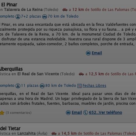
 El Pinar
en
Talavera de La Reina
(Toledo)
a
12 km
de Sotillo de Las Palomas (T
completo
7+2 plazas
70 km de Toledo
l Pinar, es una casa encantada que está ubicada en la finca Valdefuentes co
ialmente protegida por su riqueza paisajísica, su flora y su fauna... a pié y
tos de Talavera de la Reina, a 70 km. de la monumetal Ciudad de Toledo
disfrutar de una estancia inolvidable. Nuestra casa rural dispone de 3 amplia
etamente equipada, salon-comedor, 2 baños completos, porche de entrada, gr
Email
lberquillas
ística en
El Real de San Vicente
(Toledo)
a
12,5 km
de Sotillo de Las
completo
11 plazas
80 km de Toledo
Fechas Libres
erquillas, en el Real de San Vicente. Ideal para pasar unos días de des
 apenas a una hora de Madrid. Un lugar privilegiado de la Sierra de San Vic
ados con árboles frutales, fuentes, barbacoa, muebles de jardín, piscina con 
Email
652..Ver teléfono
(3 comentarios)
del Tietar
ística en
Lanzahita
(Ávila)
a
14,5 km
de Sotillo de Las Palomas (Toled