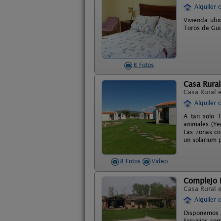
Alquiler 
Vivienda ubi
Toros de Gui
8 Fotos
Casa Rural
Casa Rural 
Alquiler 
A tan solo 
animales (Ye
Las zonas co
un solarium 
8 Fotos
Video
Complejo R
Casa Rural 
Alquiler 
Disponemos d
Servicios co