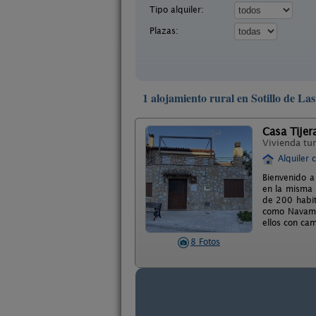
Tipo alquiler:
Plazas:
1 alojamiento rural en Sotillo de La
Casa Tijer
Vivienda tur
Alquiler 
Bienvenido a
en la misma 
de 200 habita
como Navamor
ellos con ca
8 Fotos