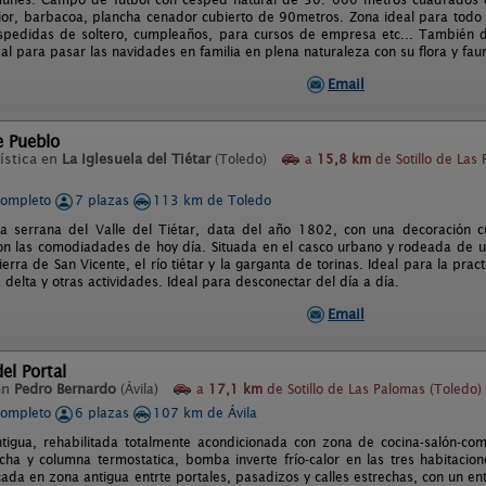
rior, barbacoa, plancha cenador cubierto de 90metros. Zona ideal para todo
spedidas de soltero, cumpleaños, para cursos de empresa etc... También 
l para pasar las navidades en familia en plena naturaleza con su flora y faun
Email
e Pueblo
ística en
La Iglesuela del Tiétar
(Toledo)
a
15,8 km
de Sotillo de Las
completo
7 plazas
113 km de Toledo
sa serrana del Valle del Tiétar, data del año 1802, con una decoración 
n las comodiadades de hoy día. Situada en el casco urbano y rodeada de un 
ierra de San Vicente, el río tiétar y la garganta de torinas. Ideal para la pr
a delta y otras actividades. Ideal para desconectar del día a día.
Email
el Portal
en
Pedro Bernardo
(Ávila)
a
17,1 km
de Sotillo de Las Palomas (Toledo)
completo
6 plazas
107 km de Ávila
igua, rehabilitada totalmente acondicionada con zona de cocina-salón-com
ha y columna termostatica, bomba inverte frío-calor en las tres habitac
cada en zona antigua entrte portales, pasadizos y calles estrechas, con un e