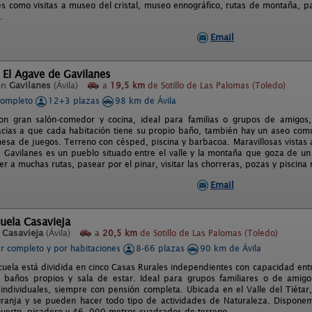
es como visitas a museo del cristal, museo ennográfico, rutas de montaña, pa
.
Email
 El Agave de Gavilanes
en
Gavilanes
(Ávila)
a
19,5 km
de Sotillo de Las Palomas (Toledo)
completo
12+3 plazas
98 km de Ávila
con gran salón-comedor y cocina, ideal para familias o grupos de amigos
acias a que cada habitación tiene su propio baño, también hay un aseo común
 mesa de juegos. Terreno con césped, piscina y barbacoa. Maravillosas vistas 
a. Gavilanes es un pueblo situado entre el valle y la montaña que goza de u
 a muchas rutas, pasear por el pinar, visitar las chorreras, pozas y piscina 
Email
uela Casavieja
n
Casavieja
(Ávila)
a
20,5 km
de Sotillo de Las Palomas (Toledo)
er completo y por habitaciones
8-66 plazas
90 km de Ávila
cuela está dividida en cinco Casas Rurales independientes con capacidad ent
, baños propios y sala de estar. Ideal para grupos familiares o de amig
 individuales, siempre con pensión completa. Ubicada en el Valle del Tiétar
ranja y se pueden hacer todo tipo de actividades de Naturaleza. Disponemo
huerto, picadero y 46. 000 metros cuadrados de terreno.