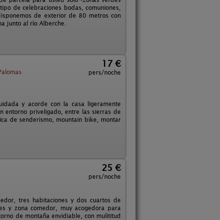
 tipo de celebraciones bodas, comuniones,
disponemos de exterior de 80 metros con
a junto al río Alberche.
17 €
 Palomas
pers/noche
cuidada y acorde con la casa ligeramente
entorno priveligado, entre las sierras de
actica de senderismo, mountain bike, montar
25 €
pers/noche
edor, tres habitaciones y dos cuartos de
iones y zona comedor, muy acogedora para
ntorno de montaña envidiable, con mulititud