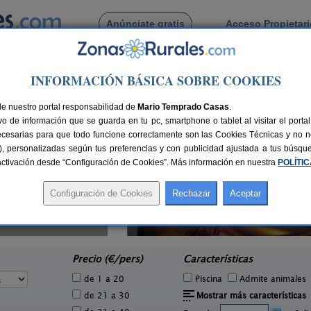
Anúnciate gratis
Acceso Propietar
Busca por pueblo
INFORMACIÓN BÁSICA SOBRE COOKIES
 Sotillo de Las Palomas
illo de Las Palomas
de nuestro portal responsabilidad de
Mario Temprado Casas
.
o de información que se guarda en tu pc, smartphone o tablet al visitar el port
ecesarias para que todo funcione correctamente son las Cookies Técnicas y no ne
rias), personalizadas según tus preferencias y con publicidad ajustada a tus búsq
sactivación desde “Configuración de Cookies”. Más información en nuestra
POLÍTI
El Sueño de Lucrecia
L
4 pers.
16+3 pers.
30 €
25 €
Villarrubia de Santiago (Toledo)
e
desde
Precio (€/pers)
Características
de 1 a 20
Piscina
Admite animales
de 21 a 30
Mostrar más características