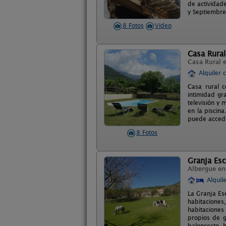
de actividad
y Septiembre
8 Fotos
Video
Casa Rural
Casa Rural 
Alquiler 
Casa rural 
intimidad gr
televisión y
en la piscin
puede acceder
8 Fotos
Granja Esc
Albergue e
Alquil
La Granja Es
habitaciones
habitaciones
propios de g
baloncesto, 