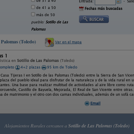
de 31 a 40
Entrada:
-
Sal
de 41 a 50
Fechas más buscadas
más de 50
pueblo:
Sotillo de Las
Palomas
s Palomas (Toledo)
Ver en el mapa
as 1
ística en
Sotillo de Las Palomas
(Toledo)
completo
4+2 plazas
95 km de Toledo
 Casa Tijeras I en Sotillo de las Palomas (Toledo) entre la Sierra de San Vic
plaza del pueblo ideal para disfrutar de la naturaleza y de la vida rural e
ntes. Una base para realizar multitud de actividades al aire libre como ruta
cuende, Castillo de Bayuela, Mejorada, El Real de San Vicente entre otras
ma de matrimonio y el otro con dos camas individuales, además de un sofá c
Email
Alojamientos Rurales cercanos a
Sotillo de Las Palomas (Toledo)