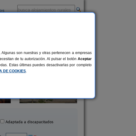
ios
-
al. Algunas son nuestras y otras pertenecen a empresas
cesitan de tu autorización. Al pulsar el botón
Aceptar
uedas. Estas últimas puedes desactivarlas por completo
CA DE COOKIES
.
os Castillos Agroturismo
Hotel Rural La Vida d
6-10+3 pers.
34 €
Mascaraque (Toledo)
Consuegra (Toledo
desde
Adaptada a discapacitados