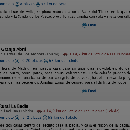
completo
8 plazas
95 km de Ávila
cada al sur de Ávila, en plena naturaleza en el Valle del Tietar, en la que 
sando y la Senda de los Pescadores. Terraza amplia con sofá y mesa con sill
Email
 Granja Abril
en
Cardiel de Los Montes
(Toledo)
a
14,7 km
de Sotillo de Las Paloma
completo
10-20 plazas
68 km de Toledo
1 hora de Madrid, en nuestra casa pararán unos días inolvidables, donde
guas, burro, ponis, patos, ocas, emus, cabritas etc). Cada cabaña pueden d
munes tienen una barra de bar con grifo de cerveza, futbolín, mesa de pin
para los más pequeños. Amplias zonas de césped para el disfrute de todos.
Email
ural La Badia
en
Lucillos
(Toledo)
a
14,9 km
de Sotillo de Las Palomas (Toledo)
completo
12+2 plazas
68 km de Toledo
e dos casas dentro del recinto casa la badia, y casa el rincón de la badia
munes: Campo de fútbol con césped natural de 30. 000 metros cuadrados d