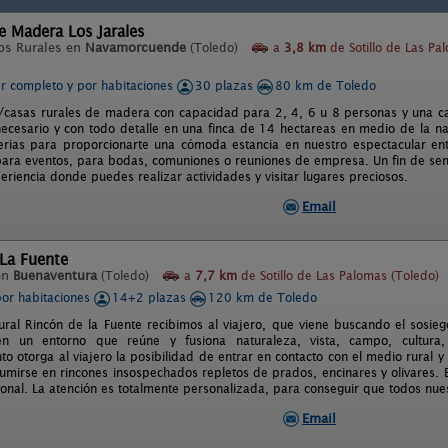
e Madera Los Jarales
os Rurales en
Navamorcuende
(Toledo)
a
3,8 km
de Sotillo de Las Pa
er completo y por habitaciones
30 plazas
80 km de Toledo
/casas rurales de madera con capacidad para 2, 4, 6 u 8 personas y una c
necesario y con todo detalle en una finca de 14 hectareas en medio de la 
erias para proporcionarte una cómoda estancia en nuestro espectacular ent
para eventos, para bodas, comuniones o reuniones de empresa. Un fin de se
riencia donde puedes realizar actividades y visitar lugares preciosos.
Email
La Fuente
en
Buenaventura
(Toledo)
a
7,7 km
de Sotillo de Las Palomas (Toledo)
por habitaciones
14+2 plazas
120 km de Toledo
ural Rincón de la Fuente recibimos al viajero, que viene buscando el sosiego,
en un entorno que reúne y fusiona naturaleza, vista, campo, cultura, 
 otorga al viajero la posibilidad de entrar en contacto con el medio rural y 
sumirse en rincones insospechados repletos de prados, encinares y olivares.
cional. La atención es totalmente personalizada, para conseguir que todos nuest
Email