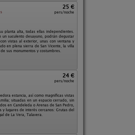
25 €
as
pers/noche
 planta alta, todas ellas independientes.
on un suculento desayuno, podrán degustar
con vistas al exterior, unas con ventana y
o en plena sierra de San Vicente, la villa
ita de sus monumentos y costumbres.
24 €
pers/noche
edora estancia, así como magníficas vistas
milia; situadas en un espacio cerrado, sin
 Gredos en Candeleda o Arenas de San Pedro,
s y lugares de interés cercanos: Grutas del
gal de La Vera, Talavera.