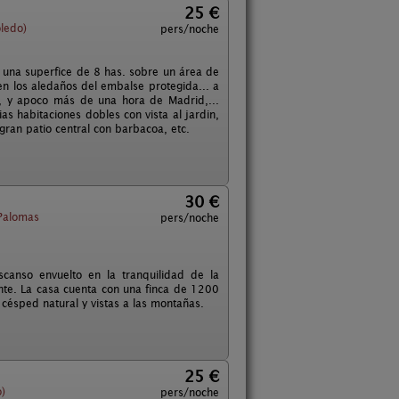
25 €
oledo)
pers/noche
n una superfice de 8 has. sobre un área de
 en los aledaños del embalse protegida... a
, y apoco más de una hora de Madrid,...
s habitaciones dobles con vista al jardin,
an patio central con barbacoa, etc.
30 €
 Palomas
pers/noche
canso envuelto en la tranquilidad de la
ente. La casa cuenta con una finca de 1200
césped natural y vistas a las montañas.
25 €
o)
pers/noche