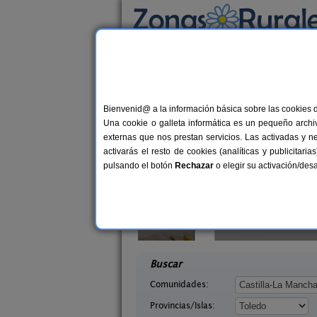
Busca por alojamiento
Alojamientos
>
Castilla-La Mancha
>
Toledo
>
Casas Rurales en Sot
Bienvenid@ a la información básica sobre las cookies 
Una cookie o galleta informática es un pequeño archiv
externas que nos prestan servicios. Las activadas y n
activarás el resto de cookies (analíticas y publicita
pulsando el botón
Rechazar
o elegir su activación/de
rquillas
Casa Rural Dos Hermanas
11 pers.
8-14+
30 €
ente (Toledo)
Navahermosa (Toledo)
desde
desd
Buscar
Comunidades:
Provincias/Islas: