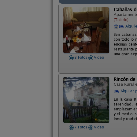
Cabañas d
Apartament
(Toledo)
Alquil
Seis cabañas
con todo lo 
encinas cent
restaurante 
una gran expe
8 Fotos
Video
Rincón de 
Casa Rural 
Alquiler 
En la casa R
serenidad, 
emplazamiento
y el medio, 
local y tradi
7 Fotos
Video