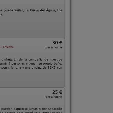
se puede visitar, La Cueva del Águila, Los
as.
30 €
s (Toledo)
pers/noche
 disfrutarán de la compañía de nuestros
ormir 4 personas y tienen su propio baño.
g-pong, la rana y una piscina de 12X5 con
25 €
pers/noche
. pueden alquilarse juntas o por separado
e parcela para usted solo -zonas verdes