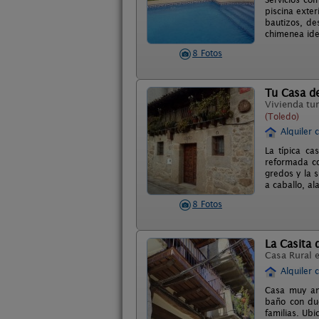
piscina exte
bautizos, de
chimenea idea
8 Fotos
Tu Casa d
Vivienda tur
(Toledo)
Alquiler 
La típica ca
reformada co
gredos y la s
a caballo, al
8 Fotos
La Casita d
Casa Rural 
Alquiler 
Casa muy ant
baño con duc
familias. Ubi