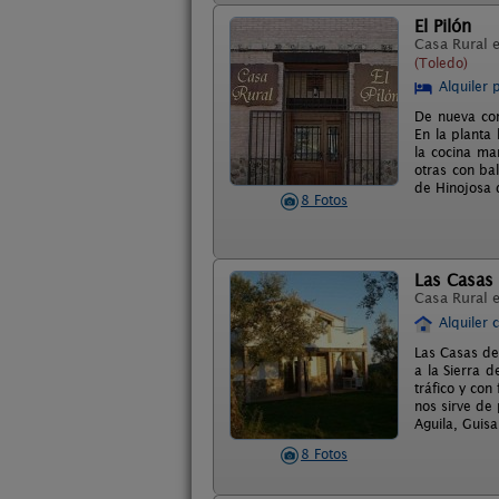
El Pilón
Casa Rural 
(Toledo)
Alquiler 
De nueva con
En la planta
la cocina ma
otras con ba
de Hinojosa d
8 Fotos
Las Casas 
Casa Rural 
Alquiler 
Las Casas de
a la Sierra 
tráfico y con
nos sirve de 
Aguila, Guisa
8 Fotos