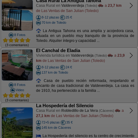
Casa Rural La Antigua Tahona
Casa Rural en
Valdeverdeja
a
23,7 km
(Toledo)
de Las Ventas de San Julian (Toledo)
8-12 plazas
25 €
70 km de Toledo
La Antigua Tahona es una amplia y acojedora casa,
8 Fotos
situada en un pueblo muy tranquilo de la provincia de
Toledo. Alquiler íntegro y capacidad ...
(3 comentarios)
El Canchal de Eladia
Vivienda turística en
Valdeverdeja
a
23,9
(Toledo)
km
de Las Ventas de San Julian (Toledo)
8-12 plazas
24 €
137 km de Toledo
Casa de pueblo recién reformada, respetando el
8 Fotos
encanto de casa tradicional de Valdeverdeja. La casa es
Video
de 1910, ha pertenecido a la familia ...
(3 comentarios)
La Hospedería del Silencio
Casa Rural en
Robledillo de La Vera
a
(Cáceres)
27,1 km
de Las Ventas de San Julian (Toledo)
72+5 plazas
35 €
145 km de Cáceres
La Hospedería del silencio es tu centro de crecimiento