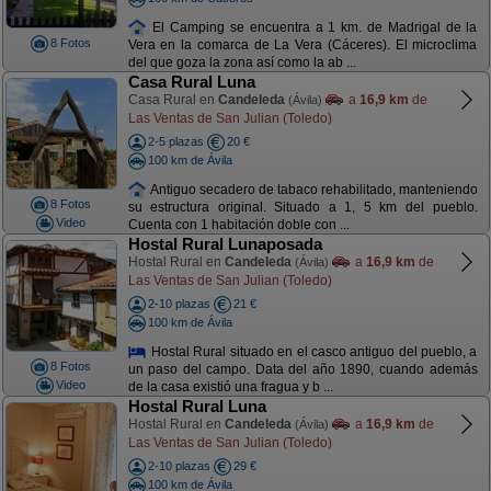
El Camping se encuentra a 1 km. de Madrigal de la
8 Fotos
Vera en la comarca de La Vera (Cáceres). El microclima
del que goza la zona así como la ab ...
Casa Rural Luna
Casa Rural en
Candeleda
a
16,9 km
de
(Ávila)
Las Ventas de San Julian (Toledo)
2-5 plazas
20 €
100 km de Ávila
Antiguo secadero de tabaco rehabilitado, manteniendo
8 Fotos
su estructura original. Situado a 1, 5 km del pueblo.
Video
Cuenta con 1 habitación doble con ...
Hostal Rural Lunaposada
Hostal Rural en
Candeleda
a
16,9 km
de
(Ávila)
Las Ventas de San Julian (Toledo)
2-10 plazas
21 €
100 km de Ávila
Hostal Rural situado en el casco antiguo del pueblo, a
8 Fotos
un paso del campo. Data del año 1890, cuando además
Video
de la casa existió una fragua y b ...
Hostal Rural Luna
Hostal Rural en
Candeleda
a
16,9 km
de
(Ávila)
Las Ventas de San Julian (Toledo)
2-10 plazas
29 €
100 km de Ávila