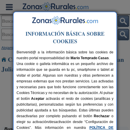
INFORMACIÓN BÁSICA SOBRE
COOKIES
Alojamientos
>
Castilla-La Mancha
>
Toledo
> Las Ventas de San Julian
Bienvenid@ a la información básica sobre las cookies de
Casas Rurales cerca de Las Ventas de San
nuestro portal responsabilidad de
Mario Temprado Casas
.
Una cookie o galleta informática es un pequeño archivo de
Julian
información que se guarda en tu pc, smartphone o tablet al
visitar el portal. Algunas son nuestras y otras pertenecen a
empresas externas que nos prestan servicios. Las activadas
y necesarias para que todo funcione correctamente son las
Cookies Técnicas y no necesitan de tu autorización. Al pulsar
el botón
Aceptar
activarás el resto de cookies (analíticas y
publicitarias), personalizadas según tus preferencias y con
publicidad ajustada a tus búsquedas. Estas últimas puedes
Casa Las Alberquillas
rs.
11 pers.
 €
30 €
El Real de San Vicente (Toledo)
desde
desactivarlas por completo pulsando el botón
Rechazar
o
elegir su activación/desactivación desde “Configuración de
Cookies”. Más información en nuestra
POLÍTICA DE
Buscar