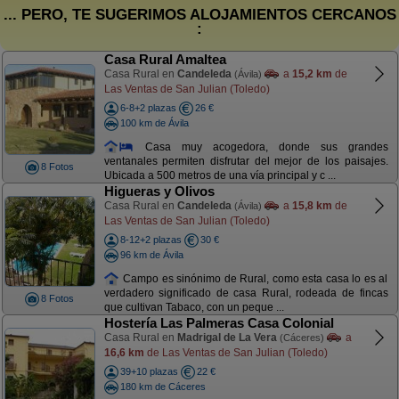
... PERO, TE SUGERIMOS ALOJAMIENTOS CERCANOS
:
Casa Rural Amaltea
Casa Rural en
Candeleda
a
15,2 km
de
(Ávila)
Las Ventas de San Julian (Toledo)
6-8+2 plazas
26 €
100 km de Ávila
Casa muy acogedora, donde sus grandes
ventanales permiten disfrutar del mejor de los paisajes.
8 Fotos
Ubicada a 500 metros de una vía principal y c ...
Higueras y Olivos
Casa Rural en
Candeleda
a
15,8 km
de
(Ávila)
Las Ventas de San Julian (Toledo)
8-12+2 plazas
30 €
96 km de Ávila
Campo es sinónimo de Rural, como esta casa lo es al
verdadero significado de casa Rural, rodeada de fincas
8 Fotos
que cultivan Tabaco, con un peque ...
Hostería Las Palmeras Casa Colonial
Casa Rural en
Madrigal de La Vera
a
(Cáceres)
16,6 km
de Las Ventas de San Julian (Toledo)
39+10 plazas
22 €
180 km de Cáceres