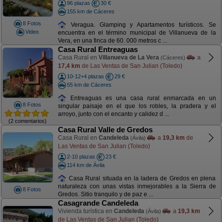
96 plazas
30 €
155 km de Cáceres
8 Fotos
Veragua. Glamping y Apartamentos turísticos. Se
Video
encuentra en el término municipal de Villanueva de la
Vera, en una finca de 60. 000 metros c ...
Casa Rural Entreaguas
Casa Rural en
Villanueva de La Vera
a
(Cáceres)
17,4 km
de Las Ventas de San Julian (Toledo)
10-12+4 plazas
29 €
55 km de Cáceres
Entreaguas es una casa rural enmarcada en un
8 Fotos
singular paisaje en el que los robles, la pradera y el
arroyo, junto con el encanto y calidez d ...
(2 comentarios)
Casa Rural Valle de Gredos
Casa Rural en
Candeleda
a
19,3 km
de
(Ávila)
Las Ventas de San Julian (Toledo)
2-10 plazas
23 €
114 km de Ávila
Casa Rural situada en la ladera de Gredos en plena
naturaleza con unas vistas inmejorables a la Sierra de
8 Fotos
Gredos. Sitio tranquilo y de paz e ...
Casagrande Candeleda
Vivienda turística en
Candeleda
a
19,3 km
(Ávila)
de Las Ventas de San Julian (Toledo)