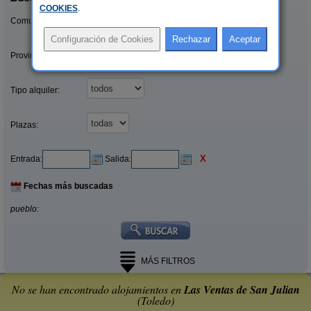
COOKIES
.
Comunidades:
Provincias/Islas:
Tipo alquiler:
Plazas:
X
Entrada:
Salida:
Fechas más buscadas
pueblo:
MÁS FILTROS
No se han encontrado alojamientos en
Las Ventas de San Julian
(Toledo)