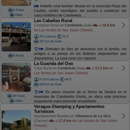
Hotelito rural familiar situado en la conocida Plaza del
8 Fotos
Castillo, centro neurálgico del pueblo y comienzo del
Video
casco histórico de Candeleda, ...
Las Cabañas Rural
Complejo Rural en
Candeleda
a
16,9 km
(Ávila)
de Las Ventas de San Julian (Toledo)
20+2 plazas
31 €
187 km de Ávila
Disfruten de días de descanso con la familia, los
amigos o su pareja en los distintos alojamientos que
8 Fotos
disponemos. La casa rural con capacid ...
La Guarida del Oso
Casa Rural en
Candeleda
a
17,2 km
de
(Ávila)
Las Ventas de San Julian (Toledo)
8-10+5 plazas
46 €
100 km de Ávila
En pleno corazón de la Sierra de Gredos en el
28 Fotos
municipio de Candeleda (Ávila), se ubica este precioso
Video
alojamiento especialmente rehabilitado ...
Veragua Glamping y Apartamentos
Turísticos
Apartamentos Rurales en
Villanueva de La Vera
a
17,4 km
de Las Ventas de San Julian
(Cáceres)
(Toledo)