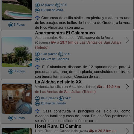
12 plazas
50 €
112 km de Ávila
Gran casa de estilo rústico en piedra y madera en uno
de los parajes más bellos de la sierra de Gredos, a la vera
8 Fotos
de Pico Almanzor y con una ...
Apartamentos El Calambuco
Apartamentos Rurales en
Villanueva de la Vera
a
19,7 km
de Las Ventas de San Julian
(Cáceres)
(Toledo)
2-48 plazas
35 €
145 km de Cáceres
El Calambuco dispone de 12 apartamentos para 4
8 Fotos
personas cada uno, de una planta, construidos en rústico
con buena terminación. Constan de sa ...
La Aldaba del siglo XX
Vivienda turística en
Alcañizo
a
19,9 km
(Toledo)
de Las Ventas de San Julian (Toledo)
10+1 plazas
24 €
113 km de Toledo
Casa construida a principios del siglo XX como
vivienda familiar y casa de labor. En los años posteriores
8 Fotos
se usó como consultorio médico, cu ...
Hotel Rural El Camino
Hotel Rural en
Candeleda
a
20,2 km
de
(Ávila)