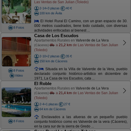
Las Ventas de San Julian (Toledo)
2-14+3 plazas
40 €
100 km de Ávila
El Hotel Rural El Camino, con un gran espacio de 30.
000 metros cuadrados, tiene todo cuidado, con diversas
8 Fotos
actividades enfocadas al bienest ...
Casa de Los Escudos
Apartamentos Rurales en
Valverde de La Vera
a
21,2 km
de Las Ventas de San Julian
(Cáceres)
(Toledo)
2-10+2 plazas
35 €
150 km de Cáceres
Situada en la Villa de Valverde de la Vera, pueblo
8 Fotos
declarado conjunto histórico-artístico en diciembre de
Video
1971, La Casa de los Escudos, cata ...
El Roble
Apartamentos Rurales en
Valverde de La Vera
a
21,4 km
de Las Ventas de San Julian
(Cáceres)
(Toledo)
2-4+1 plazas
27 €
64 km de Cáceres
Enclavados a las afueras de un pequeño pueblo
8 Fotos
conjunto histórico como es Valverde de la vera (Cáceres),
en la cara sur de la sierra de Gredo ...