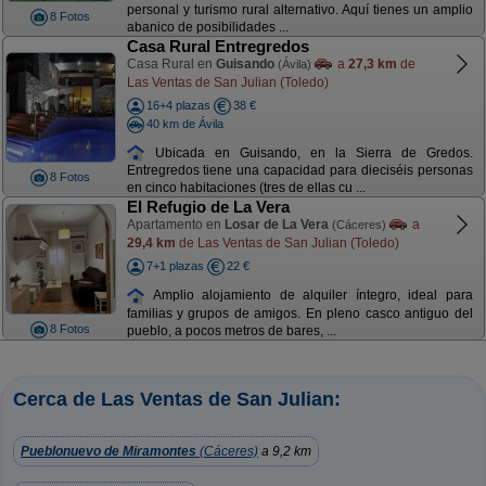
personal y turismo rural alternativo. Aquí tienes un amplio
8 Fotos
abanico de posibilidades ...
Casa Rural Entregredos
Casa Rural en
Guisando
a
27,3 km
de
(Ávila)
Las Ventas de San Julian (Toledo)
16+4 plazas
38 €
40 km de Ávila
Ubicada en Guisando, en la Sierra de Gredos.
Entregredos tiene una capacidad para dieciséis personas
8 Fotos
en cinco habitaciones (tres de ellas cu ...
El Refugio de La Vera
Apartamento en
Losar de La Vera
a
(Cáceres)
29,4 km
de Las Ventas de San Julian (Toledo)
7+1 plazas
22 €
Amplio alojamiento de alquiler íntegro, ideal para
familias y grupos de amigos. En pleno casco antiguo del
8 Fotos
pueblo, a pocos metros de bares, ...
Cerca de Las Ventas de San Julian:
Pueblonuevo de Miramontes
(Cáceres)
a 9,2 km