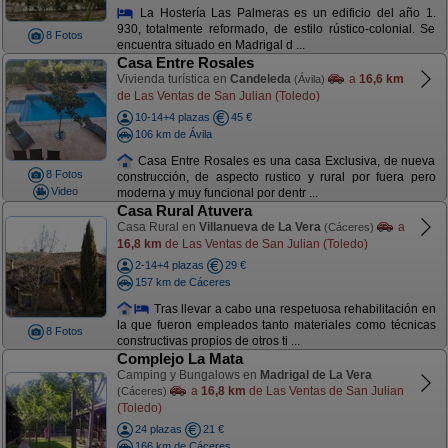
La Hostería Las Palmeras es un edificio del año 1.
930, totalmente reformado, de estilo rústico-colonial. Se
8 Fotos
encuentra situado en Madrigal d ...
Casa Entre Rosales
Vivienda turística en
Candeleda
a
16,6 km
(Ávila)
de Las Ventas de San Julian (Toledo)
10-14+4 plazas
45 €
106 km de Ávila
Casa Entre Rosales es una casa Exclusiva, de nueva
8 Fotos
construcción, de aspecto rustico y rural por fuera pero
Video
moderna y muy funcional por dentr ...
Casa Rural Atuvera
Casa Rural en
Villanueva de La Vera
a
(Cáceres)
16,8 km
de Las Ventas de San Julian (Toledo)
2-14+4 plazas
29 €
157 km de Cáceres
Tras llevar a cabo una respetuosa rehabilitación en
la que fueron empleados tanto materiales como técnicas
8 Fotos
constructivas propios de otros ti ...
Complejo La Mata
Camping y Bungalows en
Madrigal de La Vera
a
16,8 km
de Las Ventas de San Julian
(Cáceres)
(Toledo)
24 plazas
21 €
166 km de Cáceres