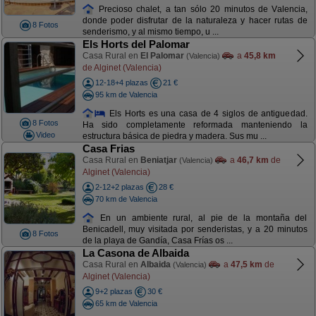
Precioso chalet, a tan sólo 20 minutos de Valencia,
donde poder disfrutar de la naturaleza y hacer rutas de
8 Fotos
senderismo, y al mismo tiempo, u ...
Els Horts del Palomar
Casa Rural en
El Palomar
a
45,8 km
(Valencia)
de Alginet (Valencia)
12-18+4 plazas
21 €
95 km de Valencia
Els Horts es una casa de 4 siglos de antiguedad.
8 Fotos
Ha sido completamente reformada manteniendo la
Video
estructura básica de piedra y madera. Sus mu ...
Casa Frias
Casa Rural en
Beniatjar
a
46,7 km
de
(Valencia)
Alginet (Valencia)
2-12+2 plazas
28 €
70 km de Valencia
En un ambiente rural, al pie de la montaña del
Benicadell, muy visitada por senderistas, y a 20 minutos
8 Fotos
de la playa de Gandía, Casa Frías os ...
La Casona de Albaida
Casa Rural en
Albaida
a
47,5 km
de
(Valencia)
Alginet (Valencia)
9+2 plazas
30 €
65 km de Valencia