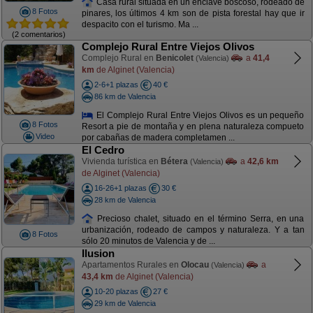
Casa rural situada en un enclave boscoso, rodeado de
8 Fotos
pinares, los últimos 4 km son de pista forestal hay que ir
despacito con el turismo. Ma ...
(2 comentarios)
Complejo Rural Entre Viejos Olivos
Complejo Rural en
Benicolet
a
41,4
(Valencia)
km
de Alginet (Valencia)
2-6+1 plazas
40 €
86 km de Valencia
El Complejo Rural Entre Viejos Olivos es un pequeño
8 Fotos
Resort a pie de montaña y en plena naturaleza compueto
Video
por cabañas de madera completamen ...
El Cedro
Vivienda turística en
Bétera
a
42,6 km
(Valencia)
de Alginet (Valencia)
16-26+1 plazas
30 €
28 km de Valencia
Precioso chalet, situado en el término Serra, en una
urbanización, rodeado de campos y naturaleza. Y a tan
8 Fotos
sólo 20 minutos de Valencia y de ...
Ilusion
Apartamentos Rurales en
Olocau
a
(Valencia)
43,4 km
de Alginet (Valencia)
10-20 plazas
27 €
29 km de Valencia