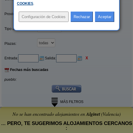
COOKIES
.
Provincias/Islas:
Tipo alquiler:
Plazas:
X
Entrada:
Salida:
Fechas más buscadas
pueblo:
MÁS FILTROS
No se han encontrado alojamientos en
Alginet
(Valencia)
... PERO, TE SUGERIMOS ALOJAMIENTOS CERCANOS
: