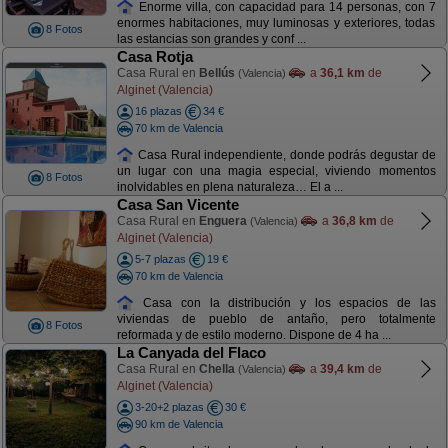
Enorme villa, con capacidad para 14 personas, con 7
enormes habitaciones, muy luminosas y exteriores, todas
8 Fotos
las estancias son grandes y conf ...
Casa Rotja
Casa Rural en
Bellús
a
36,1 km
de
(Valencia)
Alginet (Valencia)
16 plazas
34 €
70 km de Valencia
Casa Rural independiente, donde podrás degustar de
un lugar con una magia especial, viviendo momentos
8 Fotos
inolvidables en plena naturaleza… El a ...
Casa San Vicente
Casa Rural en
Enguera
a
36,8 km
de
(Valencia)
Alginet (Valencia)
5-7 plazas
19 €
70 km de Valencia
Casa con la distribución y los espacios de las
viviendas de pueblo de antaño, pero totalmente
8 Fotos
reformada y de estilo moderno. Dispone de 4 ha ...
La Canyada del Flaco
Casa Rural en
Chella
a
39,4 km
de
(Valencia)
Alginet (Valencia)
3-20+2 plazas
30 €
90 km de Valencia