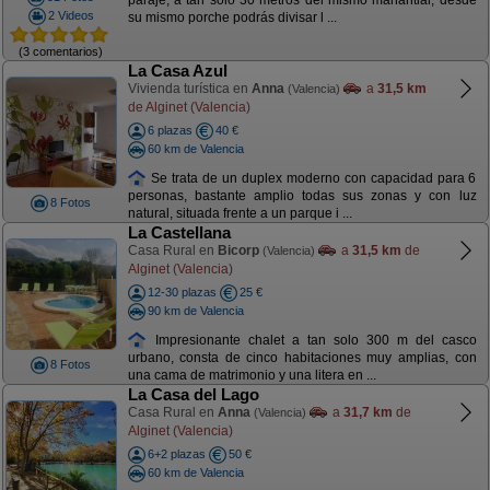
paraje, a tan solo 30 metros del mismo manantial, desde
2 Videos
su mismo porche podrás divisar l ...
(3 comentarios)
La Casa Azul
Vivienda turística en
Anna
a
31,5 km
(Valencia)
de Alginet (Valencia)
6 plazas
40 €
60 km de Valencia
Se trata de un duplex moderno con capacidad para 6
personas, bastante amplio todas sus zonas y con luz
8 Fotos
natural, situada frente a un parque i ...
La Castellana
Casa Rural en
Bicorp
a
31,5 km
de
(Valencia)
Alginet (Valencia)
12-30 plazas
25 €
90 km de Valencia
Impresionante chalet a tan solo 300 m del casco
urbano, consta de cinco habitaciones muy amplias, con
8 Fotos
una cama de matrimonio y una litera en ...
La Casa del Lago
Casa Rural en
Anna
a
31,7 km
de
(Valencia)
Alginet (Valencia)
6+2 plazas
50 €
60 km de Valencia