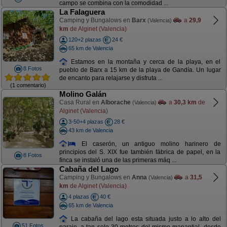
campo se combina con la comodidad ...
La Falaguera
Camping y Bungalows en
Barx
a
29,9
(Valencia)
km
de Alginet (Valencia)
120+2 plazas
24 €
65 km de Valencia
Estamos en la montaña y cerca de la playa, en el
8 Fotos
pueblo de Barx a 15 km de la playa de Gandía. Un lugar
de encanto para relajarse y disfruta ...
(1 comentario)
Molino Galán
Casa Rural en
Alborache
a
30,3 km
de
(Valencia)
Alginet (Valencia)
3-50+4 plazas
28 €
43 km de Valencia
El caserón, un antiguo molino harinero de
principios del S. XIX fue también fábrica de papel, en la
8 Fotos
finca se instaló una de las primeras máq ...
Cabaña del Lago
Camping y Bungalows en
Anna
a
31,5
(Valencia)
km
de Alginet (Valencia)
4 plazas
40 €
65 km de Valencia
La cabaña del lago esta situada justo a lo alto del
51 Fotos