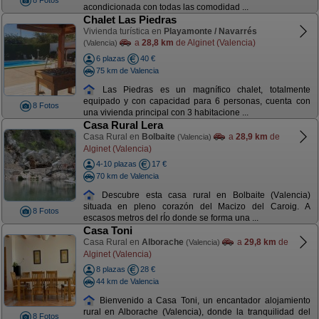
8 Fotos
acondicionada con todas las comodidad ...
Chalet Las Piedras
Vivienda turística en
Playamonte / Navarrés
a
28,8 km
de Alginet (Valencia)
(Valencia)
6 plazas
40 €
75 km de Valencia
Las Piedras es un magnífico chalet, totalmente
equipado y con capacidad para 6 personas, cuenta con
8 Fotos
una vivienda principal con 3 habitacione ...
Casa Rural Lera
Casa Rural en
Bolbaite
a
28,9 km
de
(Valencia)
Alginet (Valencia)
4-10 plazas
17 €
70 km de Valencia
Descubre esta casa rural en Bolbaite (Valencia)
situada en pleno corazón del Macizo del Caroig. A
8 Fotos
escasos metros del rÍo donde se forma una ...
Casa Toni
Casa Rural en
Alborache
a
29,8 km
de
(Valencia)
Alginet (Valencia)
8 plazas
28 €
44 km de Valencia
Bienvenido a Casa Toni, un encantador alojamiento
rural en Alborache (Valencia), donde la tranquilidad del
8 Fotos