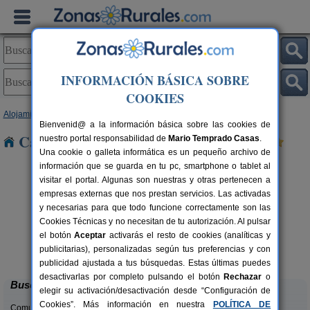
INFORMACIÓN BÁSICA SOBRE
COOKIES
Alojamientos
>
Comunidad Valenciana
>
Valencia
> Alginet
Bienvenid@ a la información básica sobre las cookies de
Casas Rurales cerca de Alginet
nuestro portal responsabilidad de
Mario Temprado Casas
.
Una cookie o galleta informática es un pequeño archivo de
información que se guarda en tu pc, smartphone o tablet al
visitar el portal. Algunas son nuestras y otras pertenecen a
empresas externas que nos prestan servicios. Las activadas
y necesarias para que todo funcione correctamente son las
Cookies Técnicas y no necesitan de tu autorización. Al pulsar
el botón
Aceptar
activarás el resto de cookies (analíticas y
La Casa del Lago
C
rs.
6+2 pers.
publicitarias), personalizadas según tus preferencias y con
 €
50 €
Anna (Valencia)
desde
publicidad ajustada a tus búsquedas. Estas últimas puedes
desactivarlas por completo pulsando el botón
Rechazar
o
Buscar
elegir su activación/desactivación desde “Configuración de
Cookies”. Más información en nuestra
POLÍTICA DE
Comunidades: