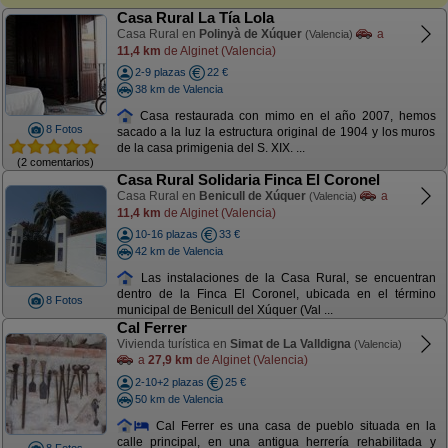
Casa Rural La Tía Lola
Casa Rural en
Polinyà de Xúquer
a
(Valencia)
11,4 km
de Alginet (Valencia)
2-9 plazas
22 €
38 km de Valencia
Casa restaurada con mimo en el año 2007, hemos
8 Fotos
sacado a la luz la estructura original de 1904 y los muros
de la casa primigenia del S. XIX. ...
(2 comentarios)
Casa Rural Solidaria Finca El Coronel
Casa Rural en
Benicull de Xúquer
a
(Valencia)
11,4 km
de Alginet (Valencia)
10-16 plazas
33 €
42 km de Valencia
Las instalaciones de la Casa Rural, se encuentran
dentro de la Finca El Coronel, ubicada en el término
8 Fotos
municipal de Benicull del Xúquer (Val ...
Cal Ferrer
Vivienda turística en
Simat de La Valldigna
(Valencia)
a
27,9 km
de Alginet (Valencia)
2-10+2 plazas
25 €
50 km de Valencia
Cal Ferrer es una casa de pueblo situada en la
calle principal, en una antigua herrería rehabilitada y