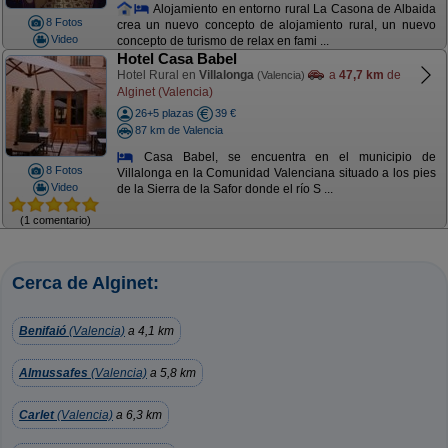
Alojamiento en entorno rural La Casona de Albaida
8 Fotos
crea un nuevo concepto de alojamiento rural, un nuevo
Video
concepto de turismo de relax en fami ...
Hotel Casa Babel
Hotel Rural en
Villalonga
a
47,7 km
de
(Valencia)
Alginet (Valencia)
26+5 plazas
39 €
87 km de Valencia
Casa Babel, se encuentra en el municipio de
8 Fotos
Villalonga en la Comunidad Valenciana situado a los pies
Video
de la Sierra de la Safor donde el río S ...
(1 comentario)
Cerca de Alginet:
Benifaió
(Valencia)
a 4,1 km
Almussafes
(Valencia)
a 5,8 km
Carlet
(Valencia)
a 6,3 km