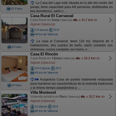
La Casa del Lago está situada en lo alto del centro del
paraje, tiene capacidad para 4/6 personas, distribuidas en
61 Fotos
tres dormitorios, salón c ...
Casa Rural El Carrascal
Casa Rural en
Anna
a
31,7 km
de
(Valencia)
Alginet (Valencia)
2-8 plazas
25 €
60 km de Valencia
La casa el Carrascal, tiene 120 m2, dispone de 4
habitaciones, dos cuartos de baño, salón comedor con
8 Fotos
chimenea, cocina completa con horno, n ...
Casa El Rincón
Casa Rural en
Yátova
a
32,3 km
de
(Valencia)
Alginet (Valencia)
10+2 plazas
20 €
45 km de Valencia
Acogedora Casa de pueblo totalmente restaurada
para mantener las características de la vivienda tradicional
8 Fotos
y al mismo tiempo adaptándola a ...
Villa Montesol
Vivienda turística en
Barx
a
32,7 km
de
(Valencia)
Alginet (Valencia)
14 plazas
30 €
80 km de Valencia